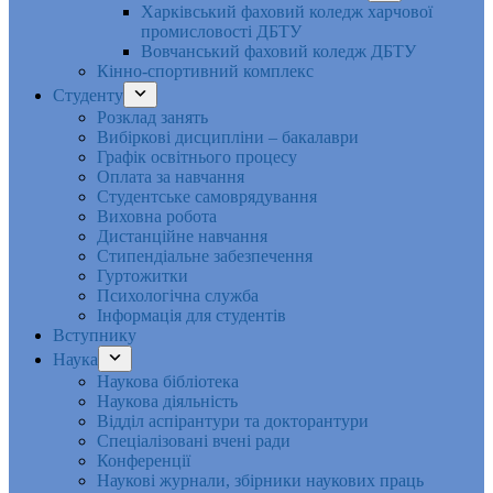
Харківський фаховий коледж харчової
промисловості ДБТУ
Вовчанський фаховий коледж ДБТУ
Кінно-спортивний комплекс
Студенту
Розклад занять
Вибіркові дисципліни – бакалаври
Графік освітнього процесу
Оплата за навчання
Студентське самоврядування
Виховна робота
Дистанційне навчання
Стипендіальне забезпечення
Гуртожитки
Психологічна служба
Інформація для студентів
Вступнику
Наука
Наукова бібліотека
Наукова діяльність
Відділ аспірантури та докторантури
Спеціалізовані вчені ради
Конференції
Наукові журнали, збірники наукових праць