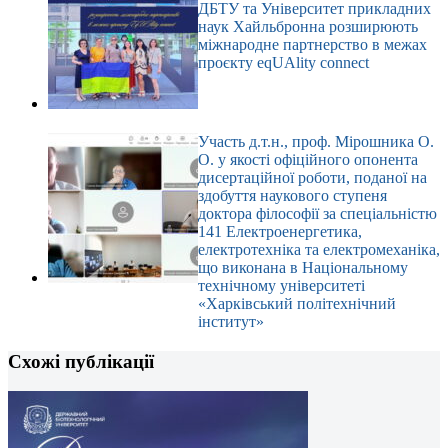
ДБТУ та Університет прикладних
наук Хайльбронна розширюють
міжнародне партнерство в межах
проєкту eqUAlity connect
Участь д.т.н., проф. Мірошника О.
О. у якості офіційного опонента
дисертаційної роботи, поданої на
здобуття наукового ступеня
доктора філософії за спеціальністю
141 Електроенергетика,
електротехніка та електромеханіка,
що виконана в Національному
технічному університеті
«Харківський політехнічний
інститут»
Схожі публікації