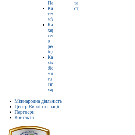
Павлюк
та
Кафедра
страхування
технології
м’яса
Кафедра
харчових
технологій
в
ресторанній
індустрії
Кафедра
хімії,
біохімії,
мікробіології
та
гігієни
харчування
Міжнародна діяльність
Центр Євроінтеграції
Партнери
Контакти