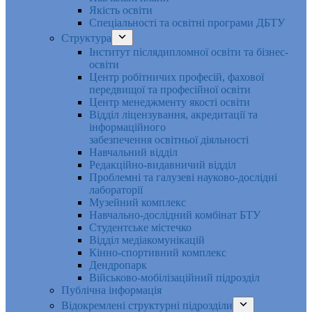
Якість освіти
Спеціальності та освітні програми ДБТУ
Структура
Інститут післядипломної освіти та бізнес-
освіти
Центр робітничих професій, фахової
передвищої та професійної освіти
Центр менеджменту якості освіти
Відділ ліцензування, акредитації та
інформаційного
забезпечення освітньої діяльності
Навчальний відділ
Редакційно-видавничий відділ
Проблемні та галузеві науково-дослідні
лабораторії
Музейний комплекс
Навчально-дослідний комбінат БТУ
Студентське містечко
Відділ медіакомунікацій
Кінно-спортивний комплекс
Дендропарк
Військово-мобілізаційний підрозділ
Публічна інформація
Відокремлені структурні підрозділи