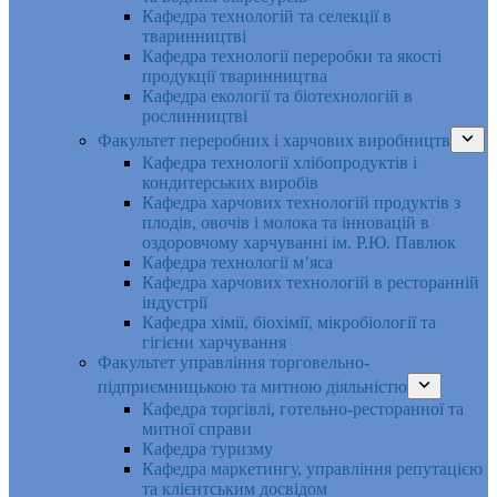
Кафедра технологій та селекції в
тваринництві
Кафедра технології переробки та якості
продукції тваринництва
Кафедра екології та біотехнологій в
рослинництві
Факультет переробних і харчових виробництв
Кафедра технології хлібопродуктів і
кондитерських виробів
Кафедра харчових технологій продуктів з
плодів, овочів і молока та інновацій в
оздоровчому харчуванні ім. Р.Ю. Павлюк
Кафедра технології м’яса
Кафедра харчових технологій в ресторанній
індустрії
Кафедра хімії, біохімії, мікробіології та
гігієни харчування
Факультет управління торговельно-
підприємницькою та митною діяльністю
Кафедра торгівлі, готельно-ресторанної та
митної справи
Кафедра туризму
Кафедра маркетингу, управління репутацією
та клієнтським досвідом