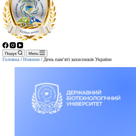
Пошук
Menu
Головна
/
Новини
/
День памʼяті захисників України