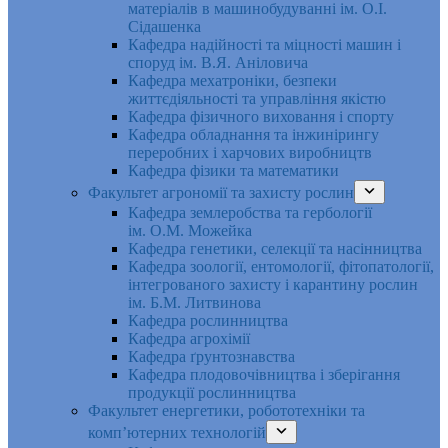
матеріалів в машинобудуванні ім. О.І.
Сідашенка
Кафедра надійності та міцності машин і
споруд ім. В.Я. Аніловича
Кафедра мехатроніки, безпеки
життєдіяльності та управління якістю
Кафедра фізичного виховання і спорту
Кафедра обладнання та інжинірингу
переробних і харчових виробництв
Кафедра фізики та математики
Факультет агрономії та захисту рослин
Кафедра землеробства та гербології
ім. О.М. Можейка
Кафедра генетики, селекції та насінництва
Кафедра зоології, ентомології, фітопатології,
інтегрованого захисту і карантину рослин
ім. Б.М. Литвинова
Кафедра рослинництва
Кафедра агрохімії
Кафедра ґрунтознавства
Кафедра плодовочівництва і зберігання
продукції рослинництва
Факультет енергетики, робототехніки та
комп’ютерних технологій