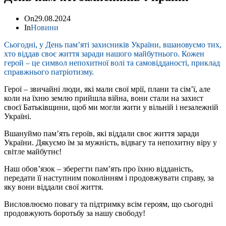
On
29.08.2024
In
Новини
Сьогодні, у День памʼяті захисників України, вшановуємо тих,
хто віддав своє життя заради нашого майбутнього. Кожен
герой – це символ непохитної волі та самовідданості, приклад
справжнього патріотизму.
Герої – звичайні люди, які мали свої мрії, плани та сімʼї, але
коли на їхню землю прийшла війна, вони стали на захист
своєї Батьківщини, щоб ми могли жити у вільній і незалежній
Україні.
Вшануймо памʼять героїв, які віддали своє життя заради
України. Дякуємо їм за мужність, відвагу та непохитну віру у
світле майбутнє!
Наш обовʼязок – зберегти памʼять про їхню відданість,
передати її наступним поколінням і продовжувати справу, за
яку вони віддали свої життя.
Висловлюємо повагу та підтримку всім героям, що сьогодні
продовжують боротьбу за нашу свободу!