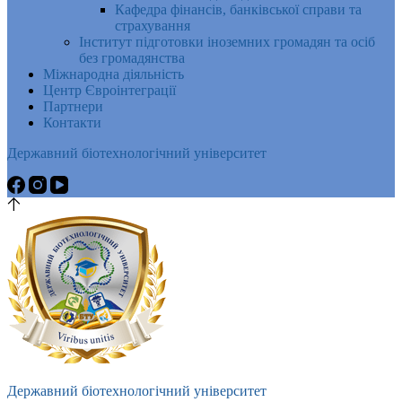
Кафедра фінансів, банківської справи та
страхування
Інститут підготовки іноземних громадян та осіб
без громадянства
Міжнародна діяльність
Центр Євроінтеграції
Партнери
Контакти
Державний біотехнологічний університет
Державний біотехнологічний університет