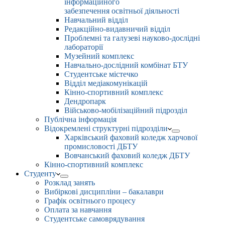
інформаційного
забезпечення освітньої діяльності
Навчальний відділ
Редакційно-видавничий відділ
Проблемні та галузеві науково-дослідні
лабораторії
Музейний комплекс
Навчально-дослідний комбінат БТУ
Студентське містечко
Відділ медіакомунікацій
Кінно-спортивний комплекс
Дендропарк
Військово-мобілізаційний підрозділ
Публічна інформація
Відокремлені структурні підрозділи
Харківський фаховий коледж харчової
промисловості ДБТУ
Вовчанський фаховий коледж ДБТУ
Кінно-спортивний комплекс
Студенту
Розклад занять
Вибіркові дисципліни – бакалаври
Графік освітнього процесу
Оплата за навчання
Студентське самоврядування