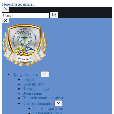
Перейти до вмісту
Немає
результатів
Про університет
Історія
Керівництво
Наглядова рада
Вчена рада
Профспілковий комітет
Освітня діяльність
Освітні програми
Навчальні плани