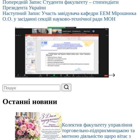
Попередній
Запис
Студенти факультету – стипендіати
Президента України
Наступний
Запис
Участь завідувача кафедри ЕЕМ Мірошника
О.О. у засіданні секцій науково-технічної ради МОН
Немає
результатів
Останні новини
Колектив факультету управління
торговельно-підприємницькою та
митною діяльністю щиро вітає з