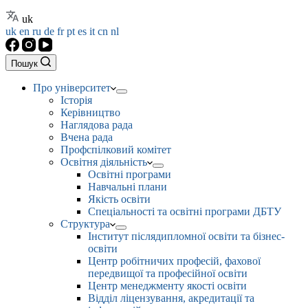
uk
uk
en
ru
de
fr
pt
es
it
cn
nl
Пошук
Про університет
Історія
Керівництво
Наглядова рада
Вчена рада
Профспілковий комітет
Освітня діяльність
Освітні програми
Навчальні плани
Якість освіти
Спеціальності та освітні програми ДБТУ
Структура
Інститут післядипломної освіти та бізнес-
освіти
Центр робітничих професій, фахової
передвищої та професійної освіти
Центр менеджменту якості освіти
Відділ ліцензування, акредитації та