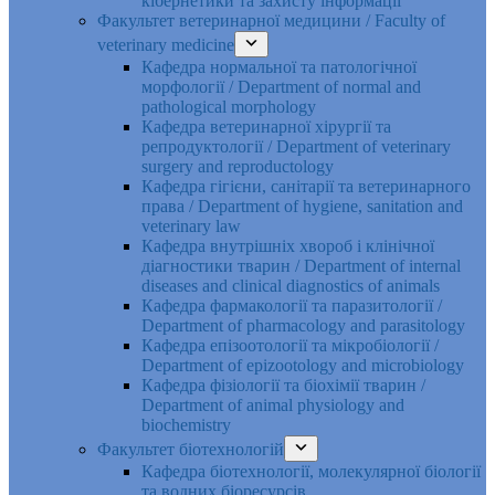
кібернетики та захисту інформації
Факультет ветеринарної медицини / Faculty of
veterinary medicine
Кафедра нормальної та патологічної
морфології / Department of normal and
pathological morphology
Кафедра ветеринарної хірургії та
репродуктології / Department of veterinary
surgery and reproductology
Кафедра гігієни, санітарії та ветеринарного
права / Department of hygiene, sanitation and
veterinary law
Кафедра внутрішніх хвороб і клінічної
діагностики тварин / Department of internal
diseases and clinical diagnostics of animals
Кафедра фармакології та паразитології /
Department of pharmacology and parasitology
Кафедра епізоотології та мікробіології /
Department of epizootology and microbiology
Кафедра фізіології та біохімії тварин /
Department of animal physiology and
biochemistry
Факультет біотехнологій
Кафедра біотехнології, молекулярної біології
та водних біоресурсів