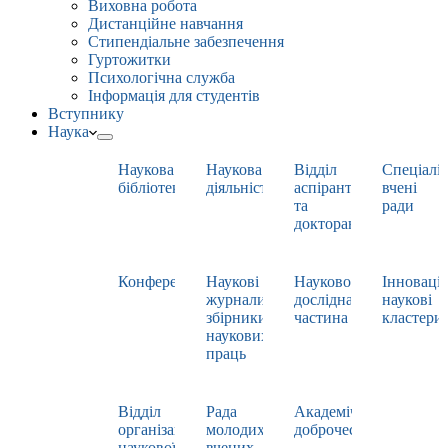
Виховна робота
Дистанційне навчання
Стипендіальне забезпечення
Гуртожитки
Психологічна служба
Інформація для студентів
Вступнику
Наука
Наукова
Наукова
Відділ
Спеціаліз
бібліотека
діяльність
аспірантури
вчені
та
ради
докторантури
Конференції
Наукові
Науково-
Інноваці
журнали,
дослідна
наукові
збірники
частина
кластери
наукових
праць
Відділ
Рада
Академічна
організації
молодих
доброчесність
наукової
вчених