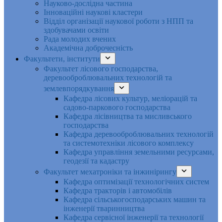
Науково-дослідна частина
Інноваційні наукові кластери
Відділ організації наукової роботи з НПП та
здобувачами освіти
Рада молодих вчених
Академічна доброчесність
Факультети, інститути
Факультет лісового господарства,
деревооброблювальних технологій та
землевпорядкування
Кафедра лісових культур, меліорацій та
садово-паркового господарства
Кафедра лісівництва та мисливського
господарства
Кафедра деревооброблювальних технологій
та системотехніки лісового комплексу
Кафедра управління земельними ресурсами,
геодезії та кадастру
Факультет мехатроніки та інжинірингу
Кафедра оптимізації технологічних систем
Кафедра тракторів і автомобілів
Кафедра сільськогосподарських машин та
інженерії тваринництва
Кафедра cервісної інженерії та технології