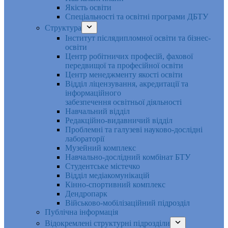
Якість освіти
Спеціальності та освітні програми ДБТУ
Структура
Інститут післядипломної освіти та бізнес-
освіти
Центр робітничих професій, фахової
передвищої та професійної освіти
Центр менеджменту якості освіти
Відділ ліцензування, акредитації та
інформаційного
забезпечення освітньої діяльності
Навчальний відділ
Редакційно-видавничий відділ
Проблемні та галузеві науково-дослідні
лабораторії
Музейний комплекс
Навчально-дослідний комбінат БТУ
Студентське містечко
Відділ медіакомунікацій
Кінно-спортивний комплекс
Дендропарк
Військово-мобілізаційний підрозділ
Публічна інформація
Відокремлені структурні підрозділи