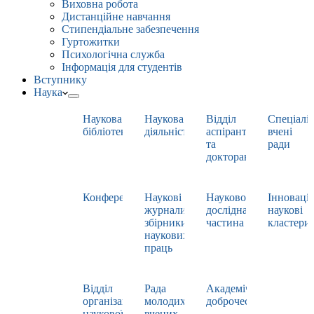
Виховна робота
Дистанційне навчання
Стипендіальне забезпечення
Гуртожитки
Психологічна служба
Інформація для студентів
Вступнику
Наука
Наукова
Наукова
Відділ
Спеціаліз
бібліотека
діяльність
аспірантури
вчені
та
ради
докторантури
Конференції
Наукові
Науково-
Інноваці
журнали,
дослідна
наукові
збірники
частина
кластери
наукових
праць
Відділ
Рада
Академічна
організації
молодих
доброчесність
наукової
вчених