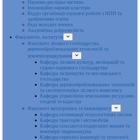
Науково-дослідна частина
Інноваційні наукові кластери
Відділ організації наукової роботи з НПП та
здобувачами освіти
Рада молодих вчених
Академічна доброчесність
Факультети, інститути
Факультет лісового господарства,
деревооброблювальних технологій та
землевпорядкування
Кафедра лісових культур, меліорацій та
садово-паркового господарства
Кафедра лісівництва та мисливського
господарства
Кафедра деревооброблювальних технологій
та системотехніки лісового комплексу
Кафедра управління земельними ресурсами,
геодезії та кадастру
Факультет мехатроніки та інжинірингу
Кафедра оптимізації технологічних систем
Кафедра тракторів і автомобілів
Кафедра сільськогосподарських машин та
інженерії тваринництва
Кафедра cервісної інженерії та технології