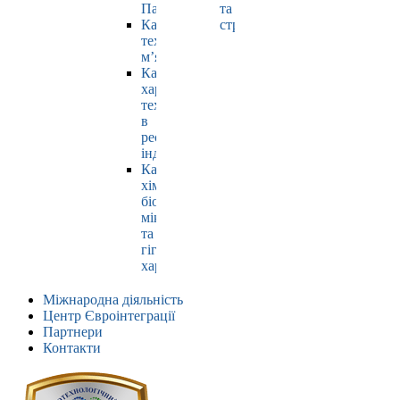
Павлюк
та
Кафедра
страхування
технології
м’яса
Кафедра
харчових
технологій
в
ресторанній
індустрії
Кафедра
хімії,
біохімії,
мікробіології
та
гігієни
харчування
Міжнародна діяльність
Центр Євроінтеграції
Партнери
Контакти