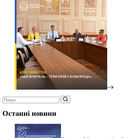
Немає
результатів
Останні новини