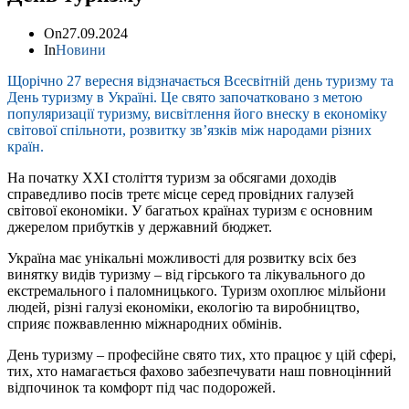
On
27.09.2024
In
Новини
Щорічно 27 вересня відзначається Всесвітній день туризму та
День туризму в Україні. Це свято започатковано з метою
популяризації туризму, висвітлення його внеску в економіку
світової спільноти, розвитку зв’язків між народами різних
країн.
На початку XXI століття туризм за обсягами доходів
справедливо посів третє місце серед провідних галузей
світової економіки. У багатьох країнах туризм є основним
джерелом прибутків у державний бюджет.
Україна має унікальні можливості для розвитку всіх без
винятку видів туризму – від гірського та лікувального до
екстремального і паломницького. Туризм охоплює мільйони
людей, різні галузі економіки, екологію та виробництво,
сприяє пожвавленню міжнародних обмінів.
День туризму – професійне свято тих, хто працює у цій сфері,
тих, хто намагається фахово забезпечувати наш повноцінний
відпочинок та комфорт під час подорожей.