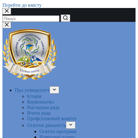
Перейти до вмісту
Немає
результатів
Про університет
Історія
Керівництво
Наглядова рада
Вчена рада
Профспілковий комітет
Освітня діяльність
Освітні програми
Навчальні плани