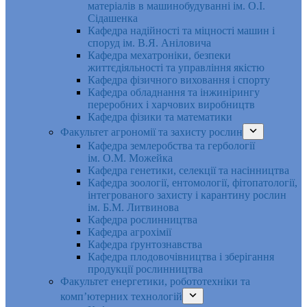
матеріалів в машинобудуванні ім. О.І.
Сідашенка
Кафедра надійності та міцності машин і
споруд ім. В.Я. Аніловича
Кафедра мехатроніки, безпеки
життєдіяльності та управління якістю
Кафедра фізичного виховання і спорту
Кафедра обладнання та інжинірингу
переробних і харчових виробництв
Кафедра фізики та математики
Факультет агрономії та захисту рослин
Кафедра землеробства та гербології
ім. О.М. Можейка
Кафедра генетики, селекції та насінництва
Кафедра зоології, ентомології, фітопатології,
інтегрованого захисту і карантину рослин
ім. Б.М. Литвинова
Кафедра рослинництва
Кафедра агрохімії
Кафедра ґрунтознавства
Кафедра плодовочівництва і зберігання
продукції рослинництва
Факультет енергетики, робототехніки та
комп’ютерних технологій