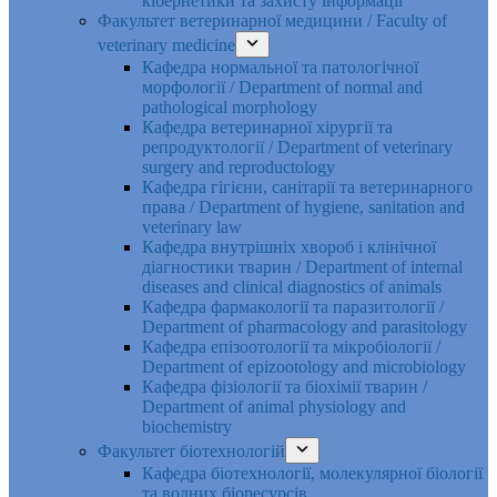
кібернетики та захисту інформації
Факультет ветеринарної медицини / Faculty of
veterinary medicine
Кафедра нормальної та патологічної
морфології / Department of normal and
pathological morphology
Кафедра ветеринарної хірургії та
репродуктології / Department of veterinary
surgery and reproductology
Кафедра гігієни, санітарії та ветеринарного
права / Department of hygiene, sanitation and
veterinary law
Кафедра внутрішніх хвороб і клінічної
діагностики тварин / Department of internal
diseases and clinical diagnostics of animals
Кафедра фармакології та паразитології /
Department of pharmacology and parasitology
Кафедра епізоотології та мікробіології /
Department of epizootology and microbiology
Кафедра фізіології та біохімії тварин /
Department of animal physiology and
biochemistry
Факультет біотехнологій
Кафедра біотехнології, молекулярної біології
та водних біоресурсів