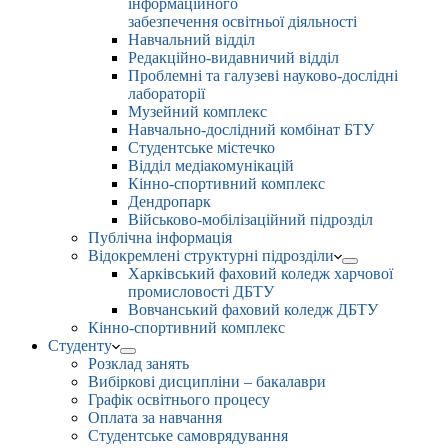
інформаційного
забезпечення освітньої діяльності
Навчальний відділ
Редакційно-видавничий відділ
Проблемні та галузеві науково-дослідні
лабораторії
Музейний комплекс
Навчально-дослідний комбінат БТУ
Студентське містечко
Відділ медіакомунікацій
Кінно-спортивний комплекс
Дендропарк
Військово-мобілізаційний підрозділ
Публічна інформація
Відокремлені структурні підрозділи
Харківський фаховий коледж харчової
промисловості ДБТУ
Вовчанський фаховий коледж ДБТУ
Кінно-спортивний комплекс
Студенту
Розклад занять
Вибіркові дисципліни – бакалаври
Графік освітнього процесу
Оплата за навчання
Студентське самоврядування