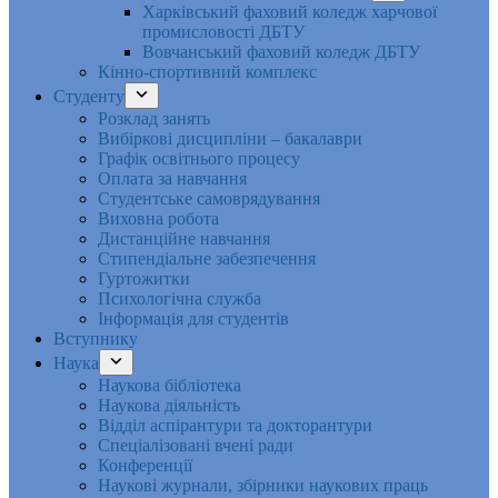
Харківський фаховий коледж харчової
промисловості ДБТУ
Вовчанський фаховий коледж ДБТУ
Кінно-спортивний комплекс
Студенту
Розклад занять
Вибіркові дисципліни – бакалаври
Графік освітнього процесу
Оплата за навчання
Студентське самоврядування
Виховна робота
Дистанційне навчання
Стипендіальне забезпечення
Гуртожитки
Психологічна служба
Інформація для студентів
Вступнику
Наука
Наукова бібліотека
Наукова діяльність
Відділ аспірантури та докторантури
Спеціалізовані вчені ради
Конференції
Наукові журнали, збірники наукових праць