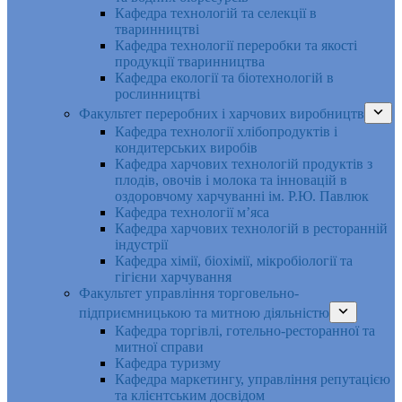
Кафедра технологій та селекції в
тваринництві
Кафедра технології переробки та якості
продукції тваринництва
Кафедра екології та біотехнологій в
рослинництві
Факультет переробних і харчових виробництв
Кафедра технології хлібопродуктів і
кондитерських виробів
Кафедра харчових технологій продуктів з
плодів, овочів і молока та інновацій в
оздоровчому харчуванні ім. Р.Ю. Павлюк
Кафедра технології м’яса
Кафедра харчових технологій в ресторанній
індустрії
Кафедра хімії, біохімії, мікробіології та
гігієни харчування
Факультет управління торговельно-
підприємницькою та митною діяльністю
Кафедра торгівлі, готельно-ресторанної та
митної справи
Кафедра туризму
Кафедра маркетингу, управління репутацією
та клієнтським досвідом