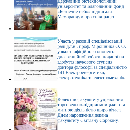
Державний біотехнологічний
університет та Благодійний фонд
«Безпечне небо» підписали
Меморандум про співпрацю
Участь у разовій спеціалізованій
раді д.т.н., проф. Мірошника О. О.
у якості офіційного опонента
дисертаційної роботи, поданої на
здобуття наукового ступеня
доктора філософії за спеціальністю
141 Електроенергетика,
електротехніка та електромеханіка
Колектив факультету управління
торговельно-підприємницькою та
митною діяльністю щиро вітає з
Днем народження декана
факультету Світлану Сорокіну!