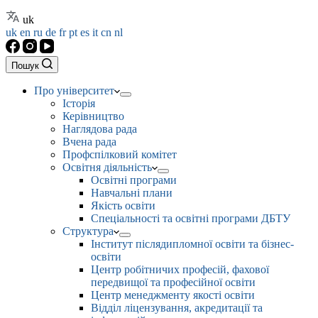
uk
uk
en
ru
de
fr
pt
es
it
cn
nl
Пошук
Про університет
Історія
Керівництво
Наглядова рада
Вчена рада
Профспілковий комітет
Освітня діяльність
Освітні програми
Навчальні плани
Якість освіти
Спеціальності та освітні програми ДБТУ
Структура
Інститут післядипломної освіти та бізнес-
освіти
Центр робітничих професій, фахової
передвищої та професійної освіти
Центр менеджменту якості освіти
Відділ ліцензування, акредитації та