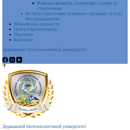
Кафедра фінансів, банківської справи та
страхування
Інститут підготовки іноземних громадян та осіб
без громадянства
Міжнародна діяльність
Центр Євроінтеграції
Партнери
Контакти
Державний біотехнологічний університет
Державний біотехнологічний університет