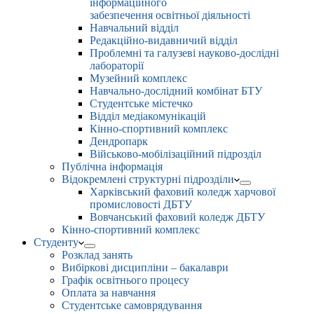
інформаційного
забезпечення освітньої діяльності
Навчальний відділ
Редакційно-видавничий відділ
Проблемні та галузеві науково-дослідні
лабораторії
Музейний комплекс
Навчально-дослідний комбінат БТУ
Студентське містечко
Відділ медіакомунікацій
Кінно-спортивний комплекс
Дендропарк
Військово-мобілізаційний підрозділ
Публічна інформація
Відокремлені структурні підрозділи
Харківський фаховий коледж харчової
промисловості ДБТУ
Вовчанський фаховий коледж ДБТУ
Кінно-спортивний комплекс
Студенту
Розклад занять
Вибіркові дисципліни – бакалаври
Графік освітнього процесу
Оплата за навчання
Студентське самоврядування