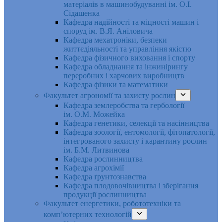
матеріалів в машинобудуванні ім. О.І.
Сідашенка
Кафедра надійності та міцності машин і
споруд ім. В.Я. Аніловича
Кафедра мехатроніки, безпеки
життєдіяльності та управління якістю
Кафедра фізичного виховання і спорту
Кафедра обладнання та інжинірингу
переробних і харчових виробництв
Кафедра фізики та математики
Факультет агрономії та захисту рослин
Кафедра землеробства та гербології
ім. О.М. Можейка
Кафедра генетики, селекції та насінництва
Кафедра зоології, ентомології, фітопатології,
інтегрованого захисту і карантину рослин
ім. Б.М. Литвинова
Кафедра рослинництва
Кафедра агрохімії
Кафедра ґрунтознавства
Кафедра плодовочівництва і зберігання
продукції рослинництва
Факультет енергетики, робототехніки та
комп’ютерних технологій