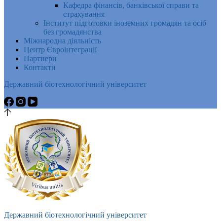
Кафедра фінансів, банківської справи та
страхування
Інститут підготовки іноземних громадян та осіб
без громадянства
Міжнародна діяльність
Центр Євроінтеграції
Партнери
Контакти
Державний біотехнологічний університет
Державний біотехнологічний університет