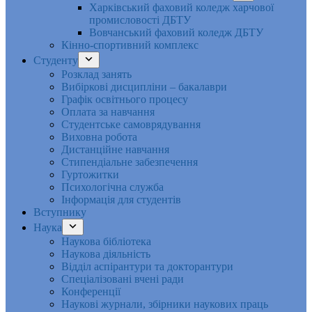
Харківський фаховий коледж харчової
промисловості ДБТУ
Вовчанський фаховий коледж ДБТУ
Кінно-спортивний комплекс
Студенту
Розклад занять
Вибіркові дисципліни – бакалаври
Графік освітнього процесу
Оплата за навчання
Студентське самоврядування
Виховна робота
Дистанційне навчання
Стипендіальне забезпечення
Гуртожитки
Психологічна служба
Інформація для студентів
Вступнику
Наука
Наукова бібліотека
Наукова діяльність
Відділ аспірантури та докторантури
Спеціалізовані вчені ради
Конференції
Наукові журнали, збірники наукових праць