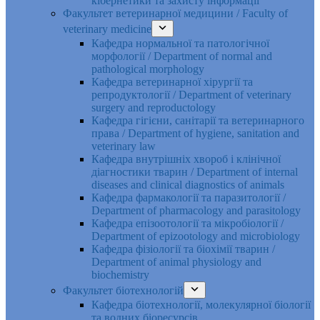
кібернетики та захисту інформації
Факультет ветеринарної медицини / Faculty of
veterinary medicine
Кафедра нормальної та патологічної
морфології / Department of normal and
pathological morphology
Кафедра ветеринарної хірургії та
репродуктології / Department of veterinary
surgery and reproductology
Кафедра гігієни, санітарії та ветеринарного
права / Department of hygiene, sanitation and
veterinary law
Кафедра внутрішніх хвороб і клінічної
діагностики тварин / Department of internal
diseases and clinical diagnostics of animals
Кафедра фармакології та паразитології /
Department of pharmacology and parasitology
Кафедра епізоотології та мікробіології /
Department of epizootology and microbiology
Кафедра фізіології та біохімії тварин /
Department of animal physiology and
biochemistry
Факультет біотехнологій
Кафедра біотехнології, молекулярної біології
та водних біоресурсів