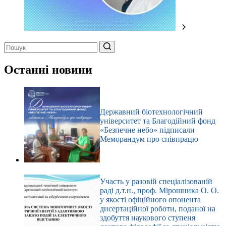
Немає
результатів
Останні новини
Державний біотехнологічний
університет та Благодійний фонд
«Безпечне небо» підписали
Меморандум про співпрацю
Участь у разовій спеціалізованій
раді д.т.н., проф. Мірошника О. О.
у якості офіційного опонента
дисертаційної роботи, поданої на
здобуття наукового ступеня