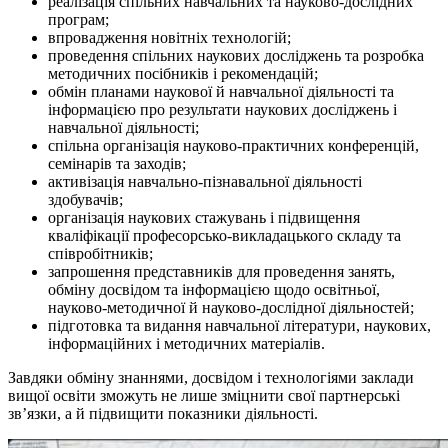
реалізація спільних навчальних та науково-дослідних
програм;
впровадження новітніх технологій;
проведення спільних наукових досліджень та розробка
методичних посібників і рекомендацій;
обмін планами наукової й навчальної діяльності та
інформацією про результати наукових досліджень і
навчальної діяльності;
спільна організація науково-практичних конференцій,
семінарів та заходів;
активізація навчально-пізнавальної діяльності
здобувачів;
організація наукових стажувань і підвищення
кваліфікації професорсько-викладацького складу та
співробітників;
запрошення представників для проведення занять,
обміну досвідом та інформацією щодо освітньої,
науково-методичної й науково-дослідної діяльностей;
підготовка та видання навчальної літератури, наукових,
інформаційних і методичних матеріалів.
Завдяки обміну знаннями, досвідом і технологіями заклади
вищої освіти зможуть не лише зміцнити свої партнерські
зв’язки, а й підвищити показники діяльності.