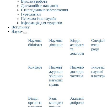
Виховна робота
Дистанційне навчання
Стипендіальне забезпечення
Гуртожитки
Психологічна служба
Інформація для студентів
Вступнику
Наука
Наукова
Наукова
Відділ
Спеціаліз
бібліотека
діяльність
аспірантури
вчені
та
ради
докторантури
Конференції
Наукові
Науково-
Інноваці
журнали,
дослідна
наукові
збірники
частина
кластери
наукових
праць
Відділ
Рада
Академічна
організації
молодих
доброчесність
наукової
вчених