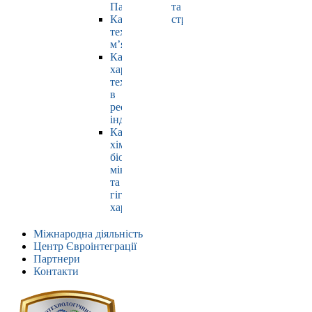
Павлюк
та
Кафедра
страхування
технології
м’яса
Кафедра
харчових
технологій
в
ресторанній
індустрії
Кафедра
хімії,
біохімії,
мікробіології
та
гігієни
харчування
Міжнародна діяльність
Центр Євроінтеграції
Партнери
Контакти