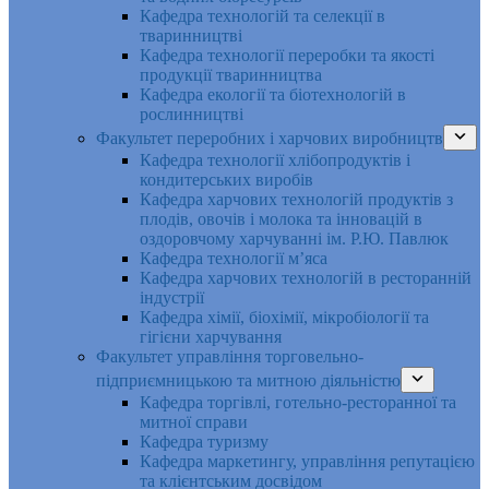
Кафедра технологій та селекції в
тваринництві
Кафедра технології переробки та якості
продукції тваринництва
Кафедра екології та біотехнологій в
рослинництві
Факультет переробних і харчових виробництв
Кафедра технології хлібопродуктів і
кондитерських виробів
Кафедра харчових технологій продуктів з
плодів, овочів і молока та інновацій в
оздоровчому харчуванні ім. Р.Ю. Павлюк
Кафедра технології м’яса
Кафедра харчових технологій в ресторанній
індустрії
Кафедра хімії, біохімії, мікробіології та
гігієни харчування
Факультет управління торговельно-
підприємницькою та митною діяльністю
Кафедра торгівлі, готельно-ресторанної та
митної справи
Кафедра туризму
Кафедра маркетингу, управління репутацією
та клієнтським досвідом