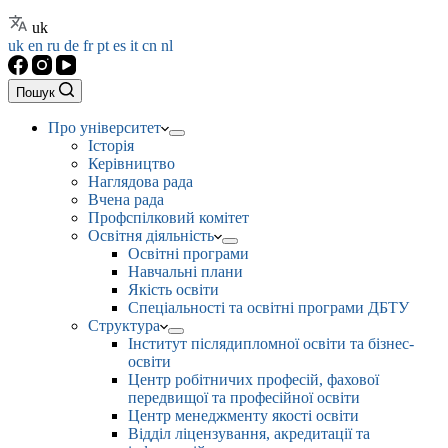
uk
uk
en
ru
de
fr
pt
es
it
cn
nl
Пошук
Про університет
Історія
Керівництво
Наглядова рада
Вчена рада
Профспілковий комітет
Освітня діяльність
Освітні програми
Навчальні плани
Якість освіти
Спеціальності та освітні програми ДБТУ
Структура
Інститут післядипломної освіти та бізнес-
освіти
Центр робітничих професій, фахової
передвищої та професійної освіти
Центр менеджменту якості освіти
Відділ ліцензування, акредитації та