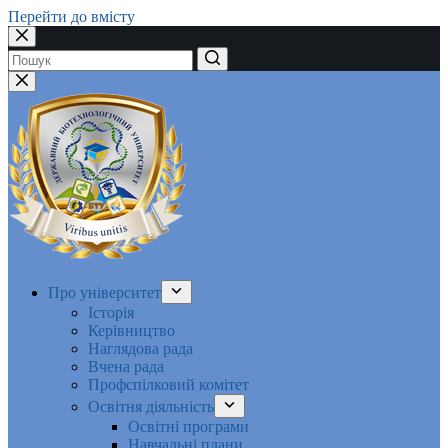
Перейти до вмісту
Немає
результатів
Про університет
Історія
Керівництво
Наглядова рада
Вчена рада
Профспілковий комітет
Освітня діяльність
Освітні програми
Навчальні плани