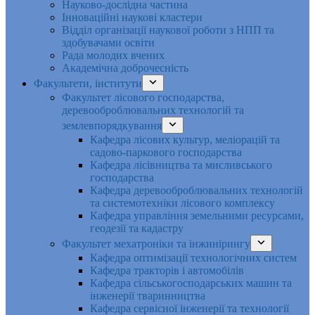
Науково-дослідна частина
Інноваційні наукові кластери
Відділ організації наукової роботи з НПП та
здобувачами освіти
Рада молодих вчених
Академічна доброчесність
Факультети, інститути
Факультет лісового господарства,
деревооброблювальних технологій та
землевпорядкування
Кафедра лісових культур, меліорацій та
садово-паркового господарства
Кафедра лісівництва та мисливського
господарства
Кафедра деревооброблювальних технологій
та системотехніки лісового комплексу
Кафедра управління земельними ресурсами,
геодезії та кадастру
Факультет мехатроніки та інжинірингу
Кафедра оптимізації технологічних систем
Кафедра тракторів і автомобілів
Кафедра сільськогосподарських машин та
інженерії тваринництва
Кафедра cервісної інженерії та технології