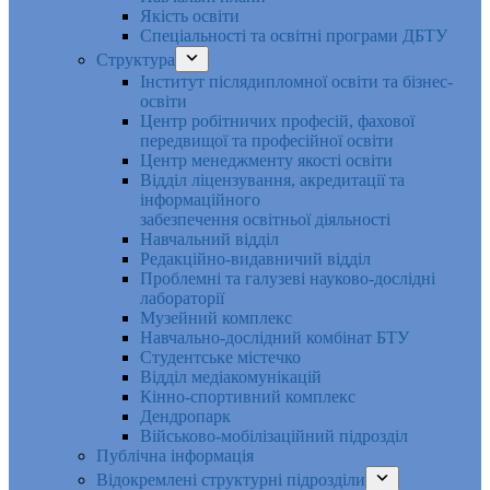
Якість освіти
Спеціальності та освітні програми ДБТУ
Структура
Інститут післядипломної освіти та бізнес-
освіти
Центр робітничих професій, фахової
передвищої та професійної освіти
Центр менеджменту якості освіти
Відділ ліцензування, акредитації та
інформаційного
забезпечення освітньої діяльності
Навчальний відділ
Редакційно-видавничий відділ
Проблемні та галузеві науково-дослідні
лабораторії
Музейний комплекс
Навчально-дослідний комбінат БТУ
Студентське містечко
Відділ медіакомунікацій
Кінно-спортивний комплекс
Дендропарк
Військово-мобілізаційний підрозділ
Публічна інформація
Відокремлені структурні підрозділи