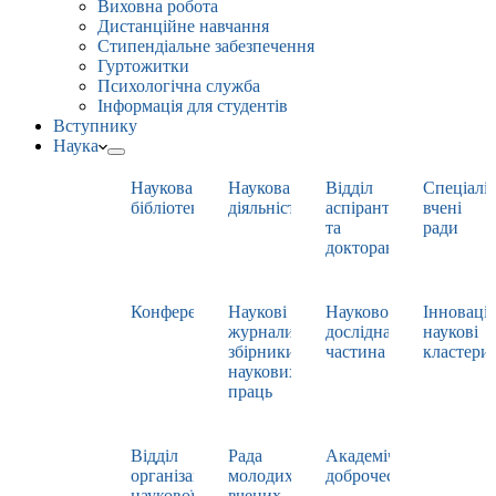
Виховна робота
Дистанційне навчання
Стипендіальне забезпечення
Гуртожитки
Психологічна служба
Інформація для студентів
Вступнику
Наука
Наукова
Наукова
Відділ
Спеціаліз
бібліотека
діяльність
аспірантури
вчені
та
ради
докторантури
Конференції
Наукові
Науково-
Інноваці
журнали,
дослідна
наукові
збірники
частина
кластери
наукових
праць
Відділ
Рада
Академічна
організації
молодих
доброчесність
наукової
вчених