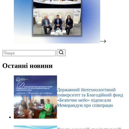
Немає
результатів
Останні новини
Державний біотехнологічний
університет та Благодійний фонд
«Безпечне небо» підписали
Меморандум про співпрацю