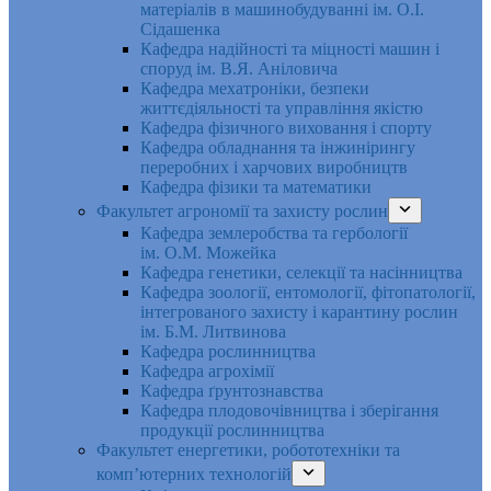
матеріалів в машинобудуванні ім. О.І.
Сідашенка
Кафедра надійності та міцності машин і
споруд ім. В.Я. Аніловича
Кафедра мехатроніки, безпеки
життєдіяльності та управління якістю
Кафедра фізичного виховання і спорту
Кафедра обладнання та інжинірингу
переробних і харчових виробництв
Кафедра фізики та математики
Факультет агрономії та захисту рослин
Кафедра землеробства та гербології
ім. О.М. Можейка
Кафедра генетики, селекції та насінництва
Кафедра зоології, ентомології, фітопатології,
інтегрованого захисту і карантину рослин
ім. Б.М. Литвинова
Кафедра рослинництва
Кафедра агрохімії
Кафедра ґрунтознавства
Кафедра плодовочівництва і зберігання
продукції рослинництва
Факультет енергетики, робототехніки та
комп’ютерних технологій