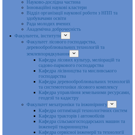
Науково-дослідна частина
Інноваційні наукові кластери
Відділ організації наукової роботи з НПП та
здобувачами освіти
Рада молодих вчених
Академічна доброчесність
Факультети, інститути
Факультет лісового господарства,
деревооброблювальних технологій та
землевпорядкування
Кафедра лісових культур, меліорацій та
садово-паркового господарства
Кафедра лісівництва та мисливського
господарства
Кафедра деревооброблювальних технологій
та системотехніки лісового комплексу
Кафедра управління земельними ресурсами,
геодезії та кадастру
Факультет мехатроніки та інжинірингу
Кафедра оптимізації технологічних систем
Кафедра тракторів і автомобілів
Кафедра сільськогосподарських машин та
інженерії тваринництва
Кафедра cервісної інженерії та технології