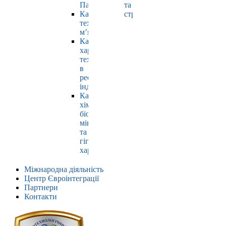
Павлюк
та
Кафедра
страхування
технології
м’яса
Кафедра
харчових
технологій
в
ресторанній
індустрії
Кафедра
хімії,
біохімії,
мікробіології
та
гігієни
харчування
Міжнародна діяльність
Центр Євроінтеграції
Партнери
Контакти