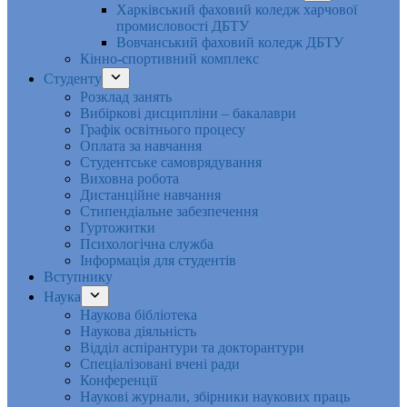
Харківський фаховий коледж харчової
промисловості ДБТУ
Вовчанський фаховий коледж ДБТУ
Кінно-спортивний комплекс
Студенту
Розклад занять
Вибіркові дисципліни – бакалаври
Графік освітнього процесу
Оплата за навчання
Студентське самоврядування
Виховна робота
Дистанційне навчання
Стипендіальне забезпечення
Гуртожитки
Психологічна служба
Інформація для студентів
Вступнику
Наука
Наукова бібліотека
Наукова діяльність
Відділ аспірантури та докторантури
Спеціалізовані вчені ради
Конференції
Наукові журнали, збірники наукових праць