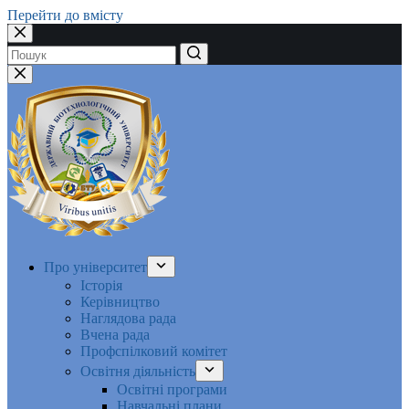
Перейти до вмісту
Немає
результатів
Про університет
Історія
Керівництво
Наглядова рада
Вчена рада
Профспілковий комітет
Освітня діяльність
Освітні програми
Навчальні плани