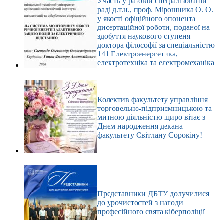
Участь у разовій спеціалізованій
раді д.т.н., проф. Мірошника О. О.
у якості офіційного опонента
дисертаційної роботи, поданої на
здобуття наукового ступеня
доктора філософії за спеціальністю
141 Електроенергетика,
електротехніка та електромеханіка
Колектив факультету управління
торговельно-підприємницькою та
митною діяльністю щиро вітає з
Днем народження декана
факультету Світлану Сорокіну!
Представники ДБТУ долучилися
до урочистостей з нагоди
професійного свята кіберполіції