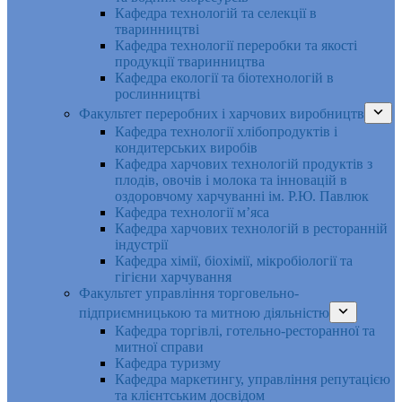
Кафедра технологій та селекції в
тваринництві
Кафедра технології переробки та якості
продукції тваринництва
Кафедра екології та біотехнологій в
рослинництві
Факультет переробних і харчових виробництв
Кафедра технології хлібопродуктів і
кондитерських виробів
Кафедра харчових технологій продуктів з
плодів, овочів і молока та інновацій в
оздоровчому харчуванні ім. Р.Ю. Павлюк
Кафедра технології м’яса
Кафедра харчових технологій в ресторанній
індустрії
Кафедра хімії, біохімії, мікробіології та
гігієни харчування
Факультет управління торговельно-
підприємницькою та митною діяльністю
Кафедра торгівлі, готельно-ресторанної та
митної справи
Кафедра туризму
Кафедра маркетингу, управління репутацією
та клієнтським досвідом