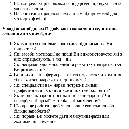
Шляхи реалізації сільськогосподарської продукції та їх
удосконалення.
Перспективи працевлаштування у підприємстві для
молодих фахівців.
У ході жвавої дискусії здобувачі задавали низку питань,
основними з яких були:
Якими досягненнями колективу підприємства Ви
пишаєтесь?
Які засоби мотивації до праці Ви використовуєте; які з
них спрацьовують, а які – ні?
Які напрями удосконалення та розвитку підприємства
Ви розглядаєте?
Ви прихильник фермерських господарств чи крупних
сільськогосподарських підприємств?
Які спеціалісти вам наразі потрібні; якими
професійними якостями вони повинні володіти?
Який рівень заробітної плати в господарстві? Чи
передбачені премії, матеріальні заохочення?
Що краще робити, щоб мати гроші: економити або
більше заробляти?
Які поради Ви можете дати майбутнім фахівцям
економічної служби?