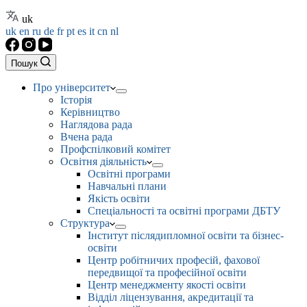
uk
uk
en
ru
de
fr
pt
es
it
cn
nl
Пошук
Про університет
Історія
Керівництво
Наглядова рада
Вчена рада
Профспілковий комітет
Освітня діяльність
Освітні програми
Навчальні плани
Якість освіти
Спеціальності та освітні програми ДБТУ
Структура
Інститут післядипломної освіти та бізнес-
освіти
Центр робітничих професій, фахової
передвищої та професійної освіти
Центр менеджменту якості освіти
Відділ ліцензування, акредитації та