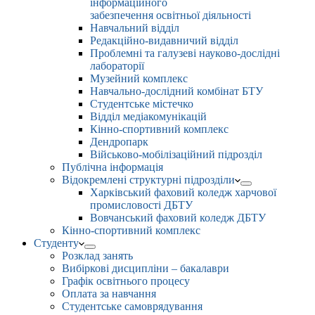
інформаційного
забезпечення освітньої діяльності
Навчальний відділ
Редакційно-видавничий відділ
Проблемні та галузеві науково-дослідні
лабораторії
Музейний комплекс
Навчально-дослідний комбінат БТУ
Студентське містечко
Відділ медіакомунікацій
Кінно-спортивний комплекс
Дендропарк
Військово-мобілізаційний підрозділ
Публічна інформація
Відокремлені структурні підрозділи
Харківський фаховий коледж харчової
промисловості ДБТУ
Вовчанський фаховий коледж ДБТУ
Кінно-спортивний комплекс
Студенту
Розклад занять
Вибіркові дисципліни – бакалаври
Графік освітнього процесу
Оплата за навчання
Студентське самоврядування