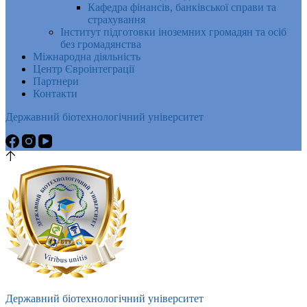
Кафедра фінансів, банківської справи та
страхування
Інститут підготовки іноземних громадян та осіб
без громадянства
Міжнародна діяльність
Центр Євроінтеграції
Партнери
Контакти
Державний біотехнологічний університет
Державний біотехнологічний університет