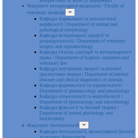
кібернетики та захисту інформації
Факультет ветеринарної медицини / Faculty of
veterinary medicine
Кафедра нормальної та патологічної
морфології / Department of normal and
pathological morphology
Кафедра ветеринарної хірургії та
репродуктології / Department of veterinary
surgery and reproductology
Кафедра гігієни, санітарії та ветеринарного
права / Department of hygiene, sanitation and
veterinary law
Кафедра внутрішніх хвороб і клінічної
діагностики тварин / Department of internal
diseases and clinical diagnostics of animals
Кафедра фармакології та паразитології /
Department of pharmacology and parasitology
Кафедра епізоотології та мікробіології /
Department of epizootology and microbiology
Кафедра фізіології та біохімії тварин /
Department of animal physiology and
biochemistry
Факультет біотехнологій
Кафедра біотехнології, молекулярної біології
та водних біоресурсів