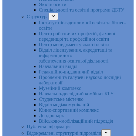
Якість освіти
Спеціальності та освітні програми ДБТУ
Структура
Інститут післядипломної освіти та бізнес-
освіти
Центр робітничих професій, фахової
передвищої та професійної освіти
Центр менеджменту якості освіти
Відділ ліцензування, акредитації та
інформаційного
забезпечення освітньої діяльності
Навчальний відділ
Редакційно-видавничий відділ
Проблемні та галузеві науково-дослідні
лабораторії
Музейний комплекс
Навчально-дослідний комбінат БТУ
Студентське містечко
Відділ медіакомунікацій
Кінно-спортивний комплекс
Дендропарк
Військово-мобілізаційний підрозділ
Публічна інформація
Відокремлені структурні підрозділи