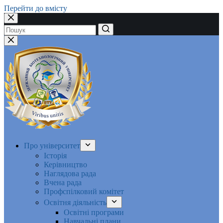
Перейти до вмісту
Немає
результатів
Про університет
Історія
Керівництво
Наглядова рада
Вчена рада
Профспілковий комітет
Освітня діяльність
Освітні програми
Навчальні плани