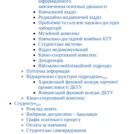
інформаційного
забезпечення освітньої діяльності
Навчальний відділ
Редакційно-видавничий відділ
Проблемні та галузеві науково-дослідні
лабораторії
Музейний комплекс
Навчально-дослідний комбінат БТУ
Студентське містечко
Відділ медіакомунікацій
Кінно-спортивний комплекс
Дендропарк
Військово-мобілізаційний підрозділ
Публічна інформація
Відокремлені структурні підрозділи
Харківський фаховий коледж харчової
промисловості ДБТУ
Вовчанський фаховий коледж ДБТУ
Кінно-спортивний комплекс
Студенту
Розклад занять
Вибіркові дисципліни – бакалаври
Графік освітнього процесу
Оплата за навчання
Студентське самоврядування