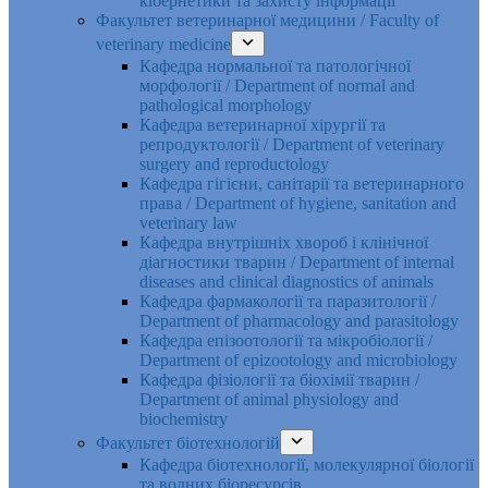
кібернетики та захисту інформації
Факультет ветеринарної медицини / Faculty of
veterinary medicine
Кафедра нормальної та патологічної
морфології / Department of normal and
pathological morphology
Кафедра ветеринарної хірургії та
репродуктології / Department of veterinary
surgery and reproductology
Кафедра гігієни, санітарії та ветеринарного
права / Department of hygiene, sanitation and
veterinary law
Кафедра внутрішніх хвороб і клінічної
діагностики тварин / Department of internal
diseases and clinical diagnostics of animals
Кафедра фармакології та паразитології /
Department of pharmacology and parasitology
Кафедра епізоотології та мікробіології /
Department of epizootology and microbiology
Кафедра фізіології та біохімії тварин /
Department of animal physiology and
biochemistry
Факультет біотехнологій
Кафедра біотехнології, молекулярної біології
та водних біоресурсів