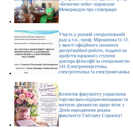
«Безпечне небо» підписали
Меморандум про співпрацю
Участь у разовій спеціалізованій
раді д.т.н., проф. Мірошника О. О.
у якості офіційного опонента
дисертаційної роботи, поданої на
здобуття наукового ступеня
доктора філософії за спеціальністю
141 Електроенергетика,
електротехніка та електромеханіка
Колектив факультету управління
торговельно-підприємницькою та
митною діяльністю щиро вітає з
Днем народження декана
факультету Світлану Сорокіну!