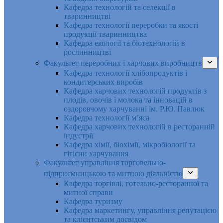
Кафедра технологій та селекції в
тваринництві
Кафедра технології переробки та якості
продукції тваринництва
Кафедра екології та біотехнологій в
рослинництві
Факультет переробних і харчових виробництв
Кафедра технології хлібопродуктів і
кондитерських виробів
Кафедра харчових технологій продуктів з
плодів, овочів і молока та інновацій в
оздоровчому харчуванні ім. Р.Ю. Павлюк
Кафедра технології м’яса
Кафедра харчових технологій в ресторанній
індустрії
Кафедра хімії, біохімії, мікробіології та
гігієни харчування
Факультет управління торговельно-
підприємницькою та митною діяльністю
Кафедра торгівлі, готельно-ресторанної та
митної справи
Кафедра туризму
Кафедра маркетингу, управління репутацією
та клієнтським досвідом