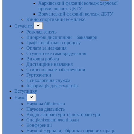
Харківський фаховий коледж харчової
промисловості ДБТУ
Вовчанський фаховий коледж ДБТУ
Кінно-спортивний комплекс
Студенту
Розклад занять
Вибіркові дисципліни – бакалаври
Графік освітнього процесу
Оплата за навчання
Студентське самоврядування
Виховна робота
Дистанційне навчання
Стипендіальне забезпечення
Гуртожитки
Психологічна служба
Інформація для студентів
Вступнику
Наука
Наукова бібліотека
Наукова діяльність
Відділ аспірантури та докторантури
Спеціалізовані вчені ради
Конференції
Наукові журнали, збірники наукових праць