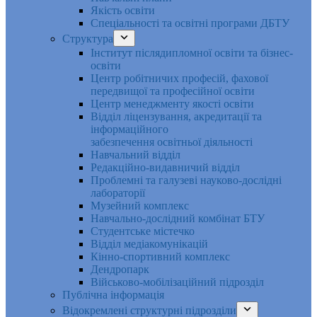
Якість освіти
Спеціальності та освітні програми ДБТУ
Структура
Інститут післядипломної освіти та бізнес-
освіти
Центр робітничих професій, фахової
передвищої та професійної освіти
Центр менеджменту якості освіти
Відділ ліцензування, акредитації та
інформаційного
забезпечення освітньої діяльності
Навчальний відділ
Редакційно-видавничий відділ
Проблемні та галузеві науково-дослідні
лабораторії
Музейний комплекс
Навчально-дослідний комбінат БТУ
Студентське містечко
Відділ медіакомунікацій
Кінно-спортивний комплекс
Дендропарк
Військово-мобілізаційний підрозділ
Публічна інформація
Відокремлені структурні підрозділи