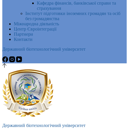
Кафедра фінансів, банківської справи та
страхування
Інститут підготовки іноземних громадян та осіб
без громадянства
Міжнародна діяльність
Центр Євроінтеграції
Партнери
Контакти
Державний біотехнологічний університет
Державний біотехнологічний університет