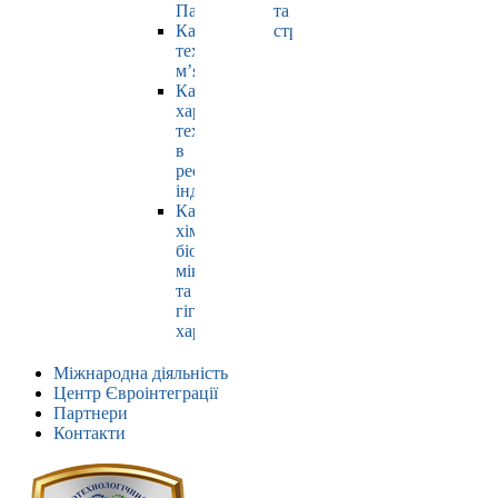
Павлюк
та
Кафедра
страхування
технології
м’яса
Кафедра
харчових
технологій
в
ресторанній
індустрії
Кафедра
хімії,
біохімії,
мікробіології
та
гігієни
харчування
Міжнародна діяльність
Центр Євроінтеграції
Партнери
Контакти