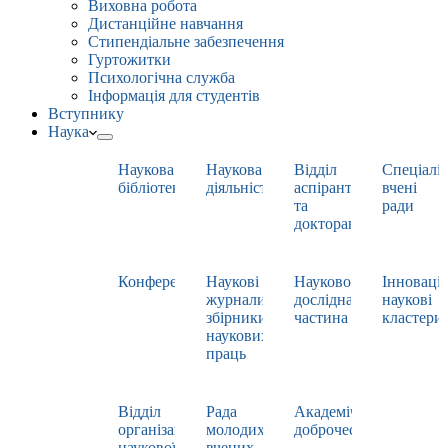
Виховна робота
Дистанційне навчання
Стипендіальне забезпечення
Гуртожитки
Психологічна служба
Інформація для студентів
Вступнику
Наука
Наукова
Наукова
Відділ
Спеціаліз
бібліотека
діяльність
аспірантури
вчені
та
ради
докторантури
Конференції
Наукові
Науково-
Інноваці
журнали,
дослідна
наукові
збірники
частина
кластери
наукових
праць
Відділ
Рада
Академічна
організації
молодих
доброчесність
наукової
вчених