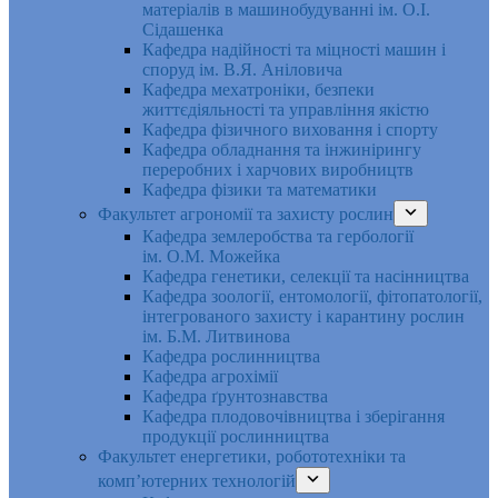
матеріалів в машинобудуванні ім. О.І.
Сідашенка
Кафедра надійності та міцності машин і
споруд ім. В.Я. Аніловича
Кафедра мехатроніки, безпеки
життєдіяльності та управління якістю
Кафедра фізичного виховання і спорту
Кафедра обладнання та інжинірингу
переробних і харчових виробництв
Кафедра фізики та математики
Факультет агрономії та захисту рослин
Кафедра землеробства та гербології
ім. О.М. Можейка
Кафедра генетики, селекції та насінництва
Кафедра зоології, ентомології, фітопатології,
інтегрованого захисту і карантину рослин
ім. Б.М. Литвинова
Кафедра рослинництва
Кафедра агрохімії
Кафедра ґрунтознавства
Кафедра плодовочівництва і зберігання
продукції рослинництва
Факультет енергетики, робототехніки та
комп’ютерних технологій