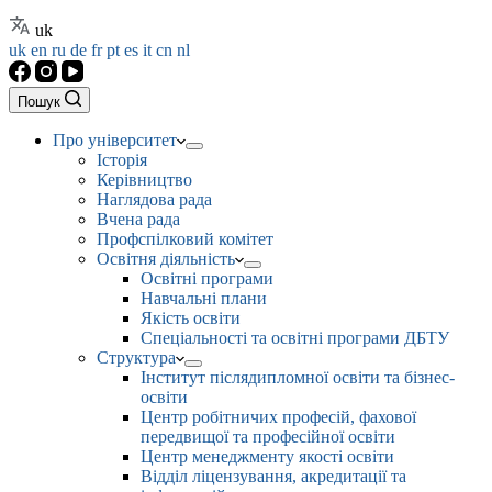
uk
uk
en
ru
de
fr
pt
es
it
cn
nl
Пошук
Про університет
Історія
Керівництво
Наглядова рада
Вчена рада
Профспілковий комітет
Освітня діяльність
Освітні програми
Навчальні плани
Якість освіти
Спеціальності та освітні програми ДБТУ
Структура
Інститут післядипломної освіти та бізнес-
освіти
Центр робітничих професій, фахової
передвищої та професійної освіти
Центр менеджменту якості освіти
Відділ ліцензування, акредитації та