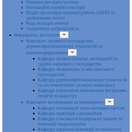
Науково-дослідна частина
Інноваційні наукові кластери
Відділ організації наукової роботи з НПП та
здобувачами освіти
Рада молодих вчених
Академічна доброчесність
Факультети, інститути
Факультет лісового господарства,
деревооброблювальних технологій та
землевпорядкування
Кафедра лісових культур, меліорацій та
садово-паркового господарства
Кафедра лісівництва та мисливського
господарства
Кафедра деревооброблювальних технологій
та системотехніки лісового комплексу
Кафедра управління земельними ресурсами,
геодезії та кадастру
Факультет мехатроніки та інжинірингу
Кафедра оптимізації технологічних систем
Кафедра тракторів і автомобілів
Кафедра сільськогосподарських машин та
інженерії тваринництва
Кафедра cервісної інженерії та технології