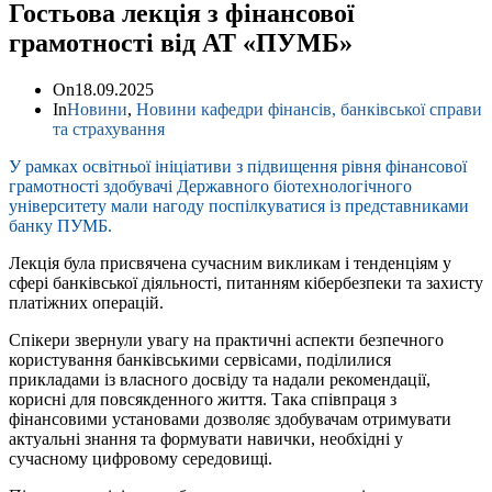
Гостьова лекція з фінансової
грамотності від АТ «ПУМБ»
On
18.09.2025
In
Новини
,
Новини кафедри фінансів, банківської справи
та страхування
У рамках освітньої ініціативи з підвищення рівня фінансової
грамотності здобувачі Державного біотехнологічного
університету мали нагоду поспілкуватися із представниками
банку ПУМБ.
Лекція була присвячена сучасним викликам і тенденціям у
сфері банківської діяльності, питанням кібербезпеки та захисту
платіжних операцій.
Спікери звернули увагу на практичні аспекти безпечного
користування банківськими сервісами, поділилися
прикладами із власного досвіду та надали рекомендації,
корисні для повсякденного життя. Така співпраця з
фінансовими установами дозволяє здобувачам отримувати
актуальні знання та формувати навички, необхідні у
сучасному цифровому середовищі.