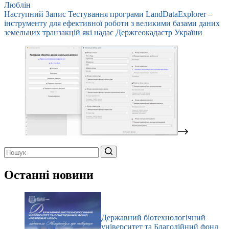
Люблін
Наступний
Запис
Тестування програми LandDataExplorer –
інструменту для ефективної роботи з великими базами даних
земельних транзакцій які надає Держгеокадастр України
Немає
результатів
Останні новини
Державний біотехнологічний
університет та Благодійний фонд