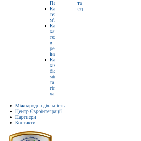
Павлюк
та
Кафедра
страхування
технології
м’яса
Кафедра
харчових
технологій
в
ресторанній
індустрії
Кафедра
хімії,
біохімії,
мікробіології
та
гігієни
харчування
Міжнародна діяльність
Центр Євроінтеграції
Партнери
Контакти