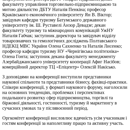
факультету управління торговельно-підприємницькою та
митою діяльністю ДБТУ Наталія Пенкіна; професор
Краківського економічного університету Ян В. Віктор;
завідувач кафедри туризму Батумського державного
університету ім. Ш. Руставелі Анзор Девадзе; декан
факультету туризму та міжнародних комунікацій УжНУ
Наталія Габчак; заступник директора та завідувач відділу
товарознавчих та гемологічних досліджень Полтавського
НДЕКЦ МВС України Олена Сахненко та Наталія Лисенко;
професор кафедри туризму НУ «Чернігівська політехніка»
Олена Гонта; заступник декана факультету менеджменту
Азербайджанського університету кооперації Афиг Насібов;
комерційний директор ТЦ «Епіцентр» Олексій Накісько.
З доповідями на конференції виступили представники
наукової спільноти та представники бізнесу, фахівці-практики.
Спікери конференції, у форматі наукового форуму, наголосили
на основних тенденціях, проблемах і перспективах
подальшого розвитку сфер підприємництва, торгівлі та
біржової діяльності, гостинності, туризму й маркетингу в
сучасних умовах та у післявоєнний період.
Оргкомітет конференції висловлює вдячність усім учасникам і
гостям конференції за наполегливу працю та активну участь.