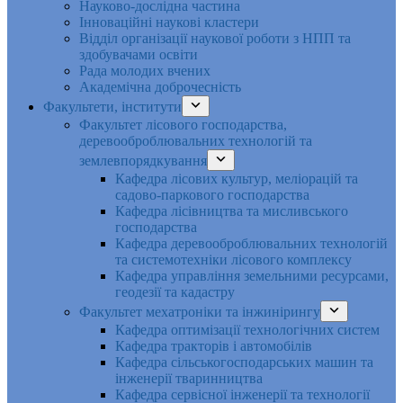
Науково-дослідна частина
Інноваційні наукові кластери
Відділ організації наукової роботи з НПП та
здобувачами освіти
Рада молодих вчених
Академічна доброчесність
Факультети, інститути
Факультет лісового господарства,
деревооброблювальних технологій та
землевпорядкування
Кафедра лісових культур, меліорацій та
садово-паркового господарства
Кафедра лісівництва та мисливського
господарства
Кафедра деревооброблювальних технологій
та системотехніки лісового комплексу
Кафедра управління земельними ресурсами,
геодезії та кадастру
Факультет мехатроніки та інжинірингу
Кафедра оптимізації технологічних систем
Кафедра тракторів і автомобілів
Кафедра сільськогосподарських машин та
інженерії тваринництва
Кафедра cервісної інженерії та технології