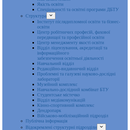
Якість освіти
Спеціальності та освітні програми ДБТУ
Структура
Інститут післядипломної освіти та бізнес-
освіти
Центр робітничих професій, фахової
передвищої та професійної освіти
Центр менеджменту якості освіти
Відділ ліцензування, акредитації та
інформаційного
забезпечення освітньої діяльності
Навчальний відділ
Редакційно-видавничий відділ
Проблемні та галузеві науково-дослідні
лабораторії
Музейний комплекс
Навчально-дослідний комбінат БТУ
Студентське містечко
Відділ медіакомунікацій
Кінно-спортивний комплекс
Дендропарк
Військово-мобілізаційний підрозділ
Публічна інформація
Відокремлені структурні підрозділи