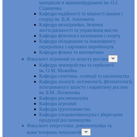
матеріалів в машинобудуванні ім. О.І.
Сідашенка
Кафедра надійності та міцності машин і
споруд ім. В.Я. Аніловича
Кафедра мехатроніки, безпеки
життєдіяльності та управління якістю
Кафедра фізичного виховання і спорту
Кафедра обладнання та інжинірингу
переробних і харчових виробництв
Кафедра фізики та математики
Факультет агрономії та захисту рослин
Кафедра землеробства та гербології
ім. О.М. Можейка
Кафедра генетики, селекції та насінництва
Кафедра зоології, ентомології, фітопатології,
інтегрованого захисту і карантину рослин
ім. Б.М. Литвинова
Кафедра рослинництва
Кафедра агрохімії
Кафедра ґрунтознавства
Кафедра плодовочівництва і зберігання
продукції рослинництва
Факультет енергетики, робототехніки та
комп’ютерних технологій