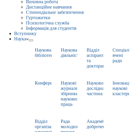
Виховна робота
Дистанційне навчання
Стипендіальне забезпечення
Гуртожитки
Психологічна служба
Інформація для студентів
Вступнику
Наука
Наукова
Наукова
Відділ
Спеціаліз
бібліотека
діяльність
аспірантури
вчені
та
ради
докторантури
Конференції
Наукові
Науково-
Інноваці
журнали,
дослідна
наукові
збірники
частина
кластери
наукових
праць
Відділ
Рада
Академічна
організації
молодих
доброчесність
наукової
вчених