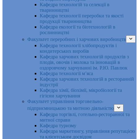
Кафедра технологій та селекції в
тваринництві
Кафедра технології переробки та якості
продукції тваринництва
Кафедра екології та біотехнологій в
рослинництві
Факультет переробних і харчових виробництв
Кафедра технології хлібопродуктів і
кондитерських виробів
Кафедра харчових технологій продуктів з
плодів, овочів і молока та інновацій в
оздоровчому харчуванні ім. Р.Ю. Павлюк
Кафедра технології м’яса
Кафедра харчових технологій в ресторанній
індустрії
Кафедра хімії, біохімії, мікробіології та
гігієни харчування
Факультет управління торговельно-
підприємницькою та митною діяльністю
Кафедра торгівлі, готельно-ресторанної та
митної справи
Кафедра туризму
Кафедра маркетингу, управління репутацією
та клієнтським досвідом