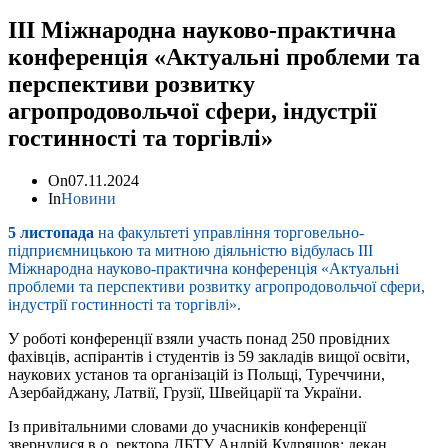
ІІІ Міжнародна науково-практична
конференція «Актуальні проблеми та
перспективи розвитку
агропродовольчої сфери, індустрії
гостинності та торгівлі»
On
07.11.2024
In
Новини
5 листопада
на факультеті управління торговельно-
підприємницькою та митною діяльністю відбулась ІІІ
Міжнародна науково-практична конференція «Актуальні
проблеми та перспективи розвитку агропродовольчої сфери,
індустрії гостинності та торгівлі».
У роботі конференції взяли участь понад 250 провідних
фахівців, аспірантів і студентів із 59 закладів вищої освіти,
наукових установ та організацій із Польщі, Туреччини,
Азербайджану, Латвії, Грузії, Швейцарії та України.
Із привітальними словами до учасників конференції
звернулися в.о. ректора ДБТУ Андрій Кудряшов; декан