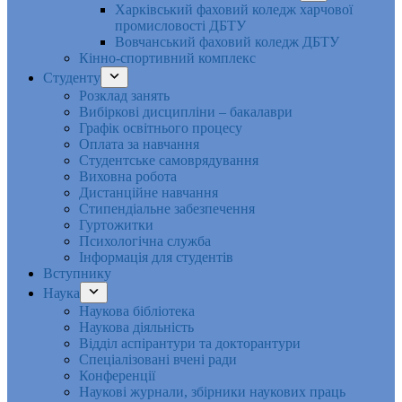
Харківський фаховий коледж харчової
промисловості ДБТУ
Вовчанський фаховий коледж ДБТУ
Кінно-спортивний комплекс
Студенту
Розклад занять
Вибіркові дисципліни – бакалаври
Графік освітнього процесу
Оплата за навчання
Студентське самоврядування
Виховна робота
Дистанційне навчання
Стипендіальне забезпечення
Гуртожитки
Психологічна служба
Інформація для студентів
Вступнику
Наука
Наукова бібліотека
Наукова діяльність
Відділ аспірантури та докторантури
Спеціалізовані вчені ради
Конференції
Наукові журнали, збірники наукових праць