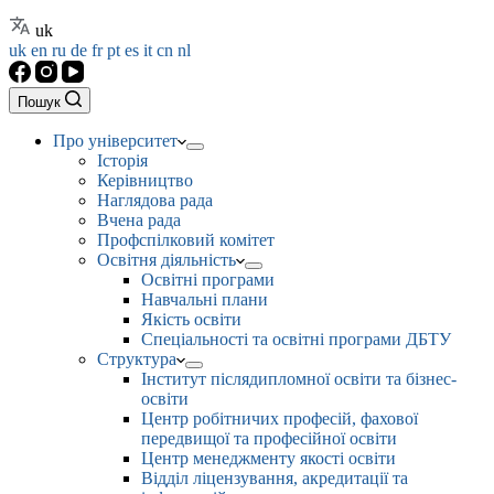
uk
uk
en
ru
de
fr
pt
es
it
cn
nl
Пошук
Про університет
Історія
Керівництво
Наглядова рада
Вчена рада
Профспілковий комітет
Освітня діяльність
Освітні програми
Навчальні плани
Якість освіти
Спеціальності та освітні програми ДБТУ
Структура
Інститут післядипломної освіти та бізнес-
освіти
Центр робітничих професій, фахової
передвищої та професійної освіти
Центр менеджменту якості освіти
Відділ ліцензування, акредитації та