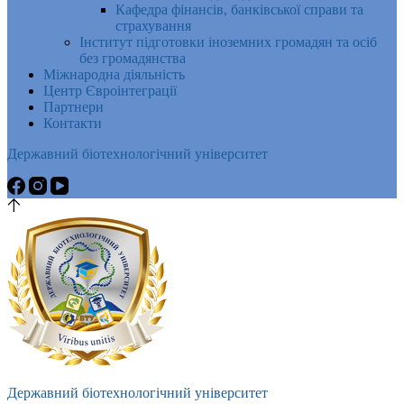
Кафедра фінансів, банківської справи та
страхування
Інститут підготовки іноземних громадян та осіб
без громадянства
Міжнародна діяльність
Центр Євроінтеграції
Партнери
Контакти
Державний біотехнологічний університет
Державний біотехнологічний університет