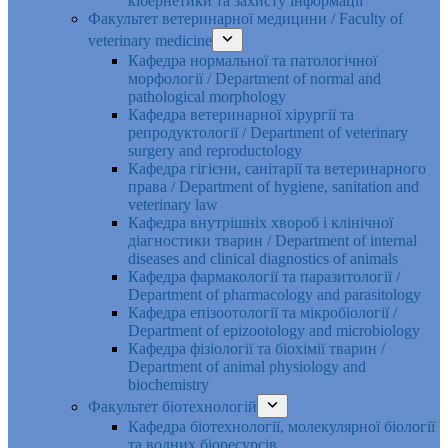
кібернетики та захисту інформації
Факультет ветеринарної медицини / Faculty of
veterinary medicine
Кафедра нормальної та патологічної
морфології / Department of normal and
pathological morphology
Кафедра ветеринарної хірургії та
репродуктології / Department of veterinary
surgery and reproductology
Кафедра гігієни, санітарії та ветеринарного
права / Department of hygiene, sanitation and
veterinary law
Кафедра внутрішніх хвороб і клінічної
діагностики тварин / Department of internal
diseases and clinical diagnostics of animals
Кафедра фармакології та паразитології /
Department of pharmacology and parasitology
Кафедра епізоотології та мікробіології /
Department of epizootology and microbiology
Кафедра фізіології та біохімії тварин /
Department of animal physiology and
biochemistry
Факультет біотехнологій
Кафедра біотехнології, молекулярної біології
та водних біоресурсів