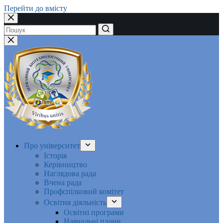
Перейти до вмісту
Немає
результатів
Про університет
Історія
Керівництво
Наглядова рада
Вчена рада
Профспілковий комітет
Освітня діяльність
Освітні програми
Навчальні плани