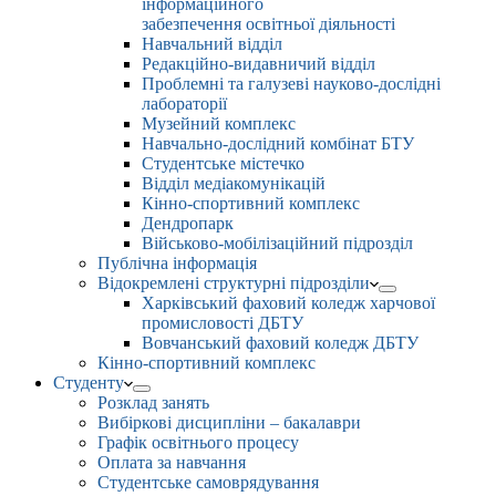
інформаційного
забезпечення освітньої діяльності
Навчальний відділ
Редакційно-видавничий відділ
Проблемні та галузеві науково-дослідні
лабораторії
Музейний комплекс
Навчально-дослідний комбінат БТУ
Студентське містечко
Відділ медіакомунікацій
Кінно-спортивний комплекс
Дендропарк
Військово-мобілізаційний підрозділ
Публічна інформація
Відокремлені структурні підрозділи
Харківський фаховий коледж харчової
промисловості ДБТУ
Вовчанський фаховий коледж ДБТУ
Кінно-спортивний комплекс
Студенту
Розклад занять
Вибіркові дисципліни – бакалаври
Графік освітнього процесу
Оплата за навчання
Студентське самоврядування