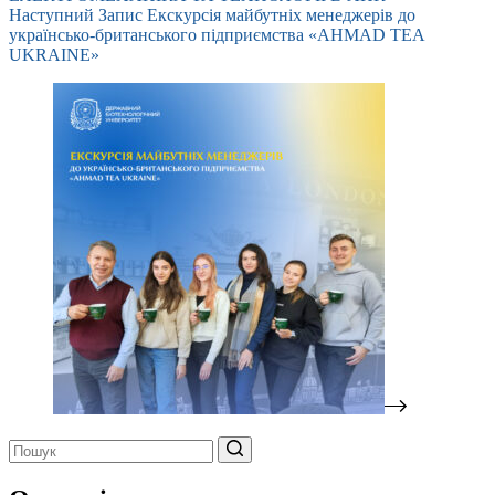
Наступний
Запис
Екскурсія майбутніх менеджерів до
українсько-британського підприємства «AHMAD TEA
UKRAINE»
Немає
результатів