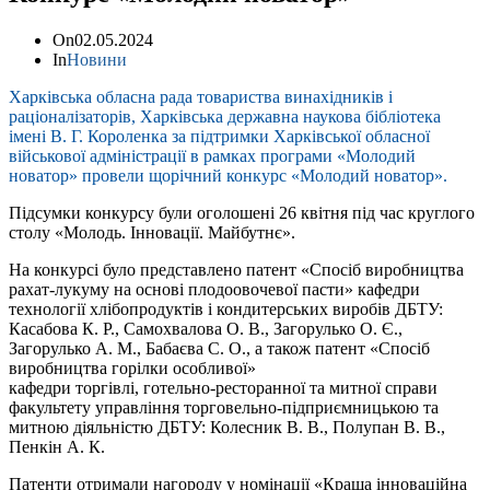
On
02.05.2024
In
Новини
Харківська обласна рада товариства винахідників і
раціоналізаторів, Харківська державна наукова бібліотека
імені В. Г. Короленка за підтримки Харківської обласної
військової адміністрації в рамках програми «Молодий
новатор» провели щорічний конкурс «Молодий новатор».
Підсумки конкурсу були оголошені 26 квітня під час круглого
столу «Молодь. Інновації. Майбутнє».
На конкурсі було представлено патент «Спосіб виробництва
рахат-лукуму на основі плодоовочевої пасти» кафедри
технології хлібопродуктів і кондитерських виробів ДБТУ:
Касабова К. Р., Самохвалова О. В., Загорулько О. Є.,
Загорулько А. М., Бабаєва С. О., а також патент «Спосіб
виробництва горілки особливої»
кафедри торгівлі, готельно-ресторанної та митної справи
факультету управління торговельно-підприємницькою та
митною діяльністю ДБТУ: Колесник В. В., Полупан В. В.,
Пенкін А. К.
Патенти отримали нагороду у номінації «Краща інноваційна