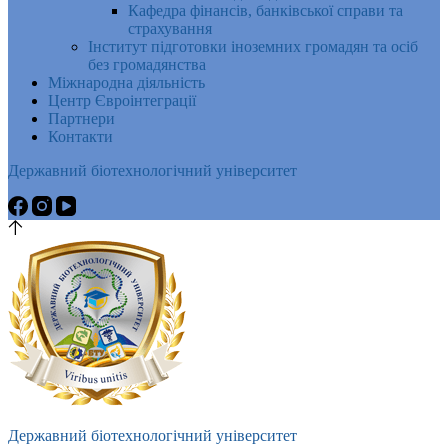
Кафедра фінансів, банківської справи та
страхування
Інститут підготовки іноземних громадян та осіб
без громадянства
Міжнародна діяльність
Центр Євроінтеграції
Партнери
Контакти
Державний біотехнологічний університет
Державний біотехнологічний університет