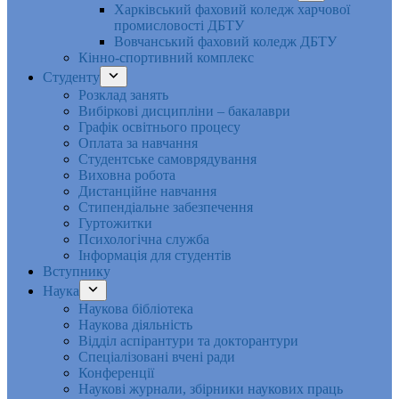
Харківський фаховий коледж харчової
промисловості ДБТУ
Вовчанський фаховий коледж ДБТУ
Кінно-спортивний комплекс
Студенту
Розклад занять
Вибіркові дисципліни – бакалаври
Графік освітнього процесу
Оплата за навчання
Студентське самоврядування
Виховна робота
Дистанційне навчання
Стипендіальне забезпечення
Гуртожитки
Психологічна служба
Інформація для студентів
Вступнику
Наука
Наукова бібліотека
Наукова діяльність
Відділ аспірантури та докторантури
Спеціалізовані вчені ради
Конференції
Наукові журнали, збірники наукових праць