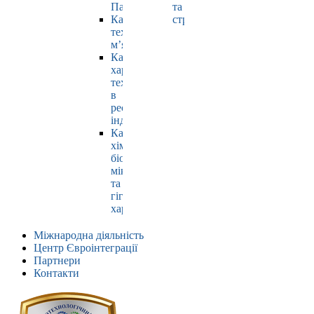
Павлюк
та
Кафедра
страхування
технології
м’яса
Кафедра
харчових
технологій
в
ресторанній
індустрії
Кафедра
хімії,
біохімії,
мікробіології
та
гігієни
харчування
Міжнародна діяльність
Центр Євроінтеграції
Партнери
Контакти