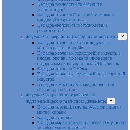
Кафедра технологій та селекції в
тваринництві
Кафедра технології переробки та якості
продукції тваринництва
Кафедра екології та біотехнологій в
рослинництві
Факультет переробних і харчових виробництв
Кафедра технології хлібопродуктів і
кондитерських виробів
Кафедра харчових технологій продуктів з
плодів, овочів і молока та інновацій в
оздоровчому харчуванні ім. Р.Ю. Павлюк
Кафедра технології м’яса
Кафедра харчових технологій в ресторанній
індустрії
Кафедра хімії, біохімії, мікробіології та
гігієни харчування
Факультет управління торговельно-
підприємницькою та митною діяльністю
Кафедра торгівлі, готельно-ресторанної та
митної справи
Кафедра туризму
Кафедра маркетингу, управління репутацією
та клієнтським досвідом