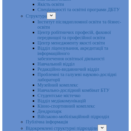
Якість освіти
Спеціальності та освітні програми ДБТУ
Структура
Інститут післядипломної освіти та бізнес-
освіти
Центр робітничих професій, фахової
передвищої та професійної освіти
Центр менеджменту якості освіти
Відділ ліцензування, акредитації та
інформаційного
забезпечення освітньої діяльності
Навчальний відділ
Редакційно-видавничий відділ
Проблемні та галузеві науково-дослідні
лабораторії
Музейний комплекс
Навчально-дослідний комбінат БТУ
Студентське містечко
Відділ медіакомунікацій
Кінно-спортивний комплекс
Дендропарк
Військово-мобілізаційний підрозділ
Публічна інформація
Відокремлені структурні підрозділи