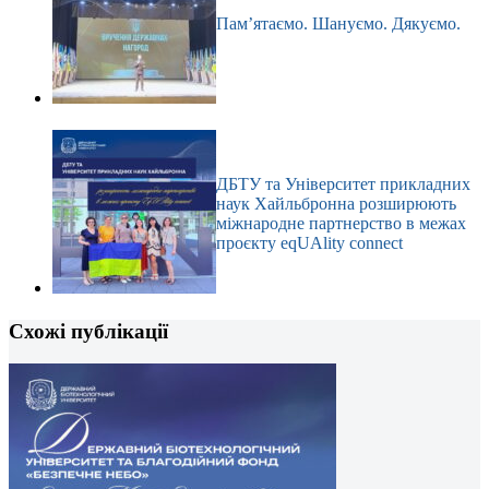
Пам’ятаємо. Шануємо. Дякуємо.
ДБТУ та Університет прикладних
наук Хайльбронна розширюють
міжнародне партнерство в межах
проєкту eqUAlity connect
Схожі публікації