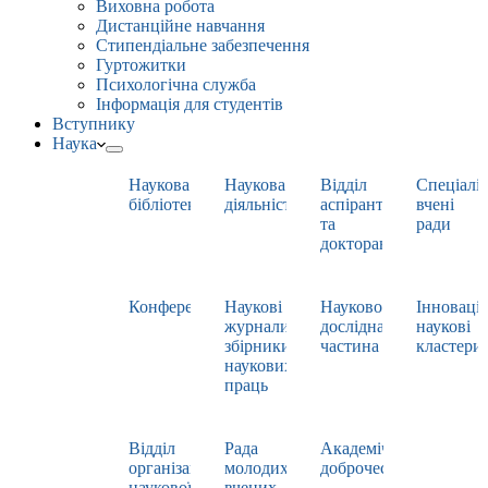
Виховна робота
Дистанційне навчання
Стипендіальне забезпечення
Гуртожитки
Психологічна служба
Інформація для студентів
Вступнику
Наука
Наукова
Наукова
Відділ
Спеціаліз
бібліотека
діяльність
аспірантури
вчені
та
ради
докторантури
Конференції
Наукові
Науково-
Інноваці
журнали,
дослідна
наукові
збірники
частина
кластери
наукових
праць
Відділ
Рада
Академічна
організації
молодих
доброчесність
наукової
вчених