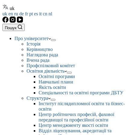
uk
uk
en
ru
de
fr
pt
es
it
cn
nl
Пошук
Про університет
Історія
Керівництво
Наглядова рада
Вчена рада
Профспілковий комітет
Освітня діяльність
Освітні програми
Навчальні плани
Якість освіти
Спеціальності та освітні програми ДБТУ
Структура
Інститут післядипломної освіти та бізнес-
освіти
Центр робітничих професій, фахової
передвищої та професійної освіти
Центр менеджменту якості освіти
Відділ ліцензування, акредитації та