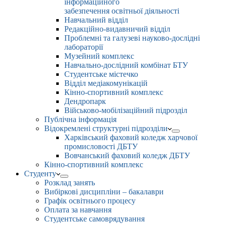
інформаційного
забезпечення освітньої діяльності
Навчальний відділ
Редакційно-видавничий відділ
Проблемні та галузеві науково-дослідні
лабораторії
Музейний комплекс
Навчально-дослідний комбінат БТУ
Студентське містечко
Відділ медіакомунікацій
Кінно-спортивний комплекс
Дендропарк
Військово-мобілізаційний підрозділ
Публічна інформація
Відокремлені структурні підрозділи
Харківський фаховий коледж харчової
промисловості ДБТУ
Вовчанський фаховий коледж ДБТУ
Кінно-спортивний комплекс
Студенту
Розклад занять
Вибіркові дисципліни – бакалаври
Графік освітнього процесу
Оплата за навчання
Студентське самоврядування