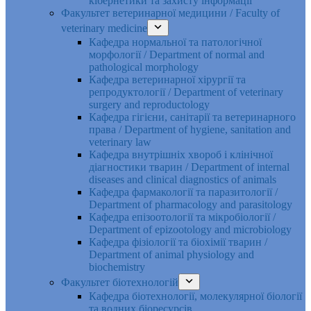
кібернетики та захисту інформації
Факультет ветеринарної медицини / Faculty of
veterinary medicine
Кафедра нормальної та патологічної
морфології / Department of normal and
pathological morphology
Кафедра ветеринарної хірургії та
репродуктології / Department of veterinary
surgery and reproductology
Кафедра гігієни, санітарії та ветеринарного
права / Department of hygiene, sanitation and
veterinary law
Кафедра внутрішніх хвороб і клінічної
діагностики тварин / Department of internal
diseases and clinical diagnostics of animals
Кафедра фармакології та паразитології /
Department of pharmacology and parasitology
Кафедра епізоотології та мікробіології /
Department of epizootology and microbiology
Кафедра фізіології та біохімії тварин /
Department of animal physiology and
biochemistry
Факультет біотехнологій
Кафедра біотехнології, молекулярної біології
та водних біоресурсів