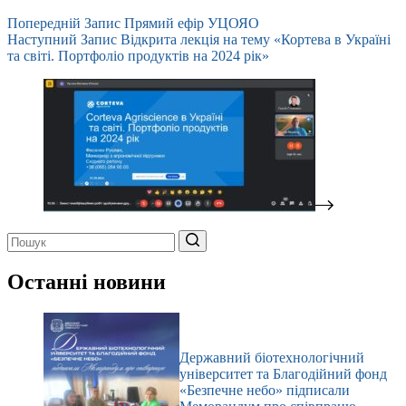
Попередній
Запис
Прямий ефір УЦОЯО
Наступний
Запис
Відкрита лекція на тему «Кортева в Україні
та світі. Портфоліо продуктів на 2024 рік»
Немає
результатів
Останні новини
Державний біотехнологічний
університет та Благодійний фонд
«Безпечне небо» підписали