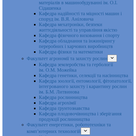
матеріалів в машинобудуванні ім. О.І.
Сідашенка
Кафедра надійності та міцності машин і
споруд ім. В.Я. Аніловича
Кафедра мехатроніки, безпеки
життєдіяльності та управління якістю
Кафедра фізичного виховання і спорту
Кафедра обладнання та інжинірингу
переробних і харчових виробництв
Кафедра фізики та математики
Факультет агрономії та захисту рослин
Кафедра землеробства та гербології
ім. О.М. Можейка
Кафедра генетики, селекції та насінництва
Кафедра зоології, ентомології, фітопатології,
інтегрованого захисту і карантину рослин
ім. Б.М. Литвинова
Кафедра рослинництва
Кафедра агрохімії
Кафедра ґрунтознавства
Кафедра плодовочівництва і зберігання
продукції рослинництва
Факультет енергетики, робототехніки та
комп’ютерних технологій