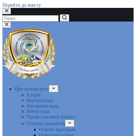
Перейти до вмісту
Немає
результатів
Про університет
Історія
Керівництво
Наглядова рада
Вчена рада
Профспілковий комітет
Освітня діяльність
Освітні програми
Навчальні плани