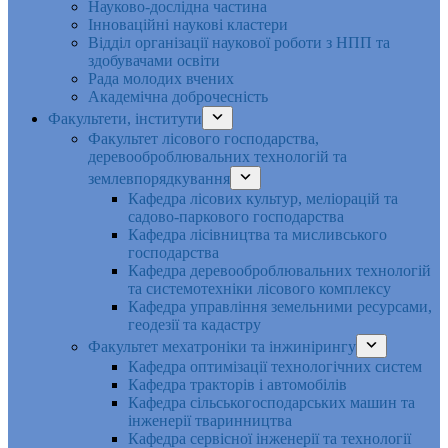
Науково-дослідна частина
Інноваційні наукові кластери
Відділ організації наукової роботи з НПП та
здобувачами освіти
Рада молодих вчених
Академічна доброчесність
Факультети, інститути
Факультет лісового господарства,
деревооброблювальних технологій та
землевпорядкування
Кафедра лісових культур, меліорацій та
садово-паркового господарства
Кафедра лісівництва та мисливського
господарства
Кафедра деревооброблювальних технологій
та системотехніки лісового комплексу
Кафедра управління земельними ресурсами,
геодезії та кадастру
Факультет мехатроніки та інжинірингу
Кафедра оптимізації технологічних систем
Кафедра тракторів і автомобілів
Кафедра сільськогосподарських машин та
інженерії тваринництва
Кафедра cервісної інженерії та технології