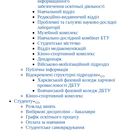
інформаційного
забезпечення освітньої діяльності
Навчальний відділ
Редакційно-видавничий відділ
Проблемні та галузеві науково-дослідні
лабораторії
Музейний комплекс
Навчально-дослідний комбінат БТУ
Студентське містечко
Відділ медіакомунікацій
Кінно-спортивний комплекс
Дендропарк
Військово-мобілізаційний підрозділ
Публічна інформація
Відокремлені структурні підрозділи
Харківський фаховий коледж харчової
промисловості ДБТУ
Вовчанський фаховий коледж ДБТУ
Кінно-спортивний комплекс
Студенту
Розклад занять
Вибіркові дисципліни – бакалаври
Графік освітнього процесу
Оплата за навчання
Студентське самоврядування