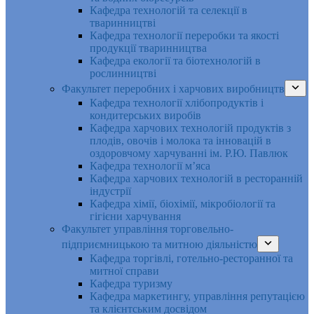
Кафедра технологій та селекції в
тваринництві
Кафедра технології переробки та якості
продукції тваринництва
Кафедра екології та біотехнологій в
рослинництві
Факультет переробних і харчових виробництв
Кафедра технології хлібопродуктів і
кондитерських виробів
Кафедра харчових технологій продуктів з
плодів, овочів і молока та інновацій в
оздоровчому харчуванні ім. Р.Ю. Павлюк
Кафедра технології м’яса
Кафедра харчових технологій в ресторанній
індустрії
Кафедра хімії, біохімії, мікробіології та
гігієни харчування
Факультет управління торговельно-
підприємницькою та митною діяльністю
Кафедра торгівлі, готельно-ресторанної та
митної справи
Кафедра туризму
Кафедра маркетингу, управління репутацією
та клієнтським досвідом