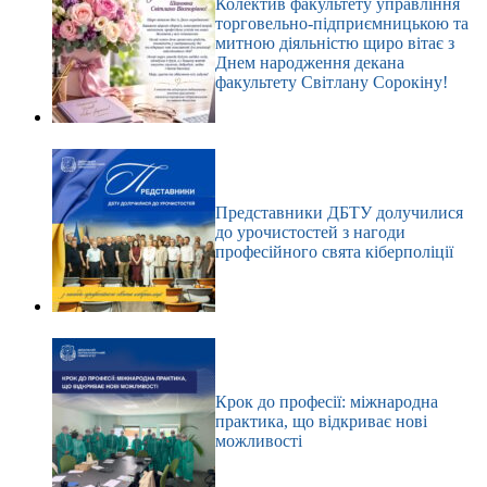
Колектив факультету управління
торговельно-підприємницькою та
митною діяльністю щиро вітає з
Днем народження декана
факультету Світлану Сорокіну!
Представники ДБТУ долучилися
до урочистостей з нагоди
професійного свята кіберполіції
Крок до професії: міжнародна
практика, що відкриває нові
можливості