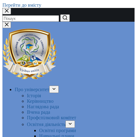
Перейти до вмісту
Немає
результатів
Про університет
Історія
Керівництво
Наглядова рада
Вчена рада
Профспілковий комітет
Освітня діяльність
Освітні програми
Навчальні плани