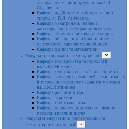
матеріалів в машинобудуванні ім. О.І.
Сідашенка
Кафедра надійності та міцності машин і
споруд ім. В.Я. Аніловича
Кафедра мехатроніки, безпеки
життєдіяльності та управління якістю
Кафедра фізичного виховання і спорту
Кафедра обладнання та інжинірингу
переробних і харчових виробництв
Кафедра фізики та математики
Факультет агрономії та захисту рослин
Кафедра землеробства та гербології
ім. О.М. Можейка
Кафедра генетики, селекції та насінництва
Кафедра зоології, ентомології, фітопатології,
інтегрованого захисту і карантину рослин
ім. Б.М. Литвинова
Кафедра рослинництва
Кафедра агрохімії
Кафедра ґрунтознавства
Кафедра плодовочівництва і зберігання
продукції рослинництва
Факультет енергетики, робототехніки та
комп’ютерних технологій