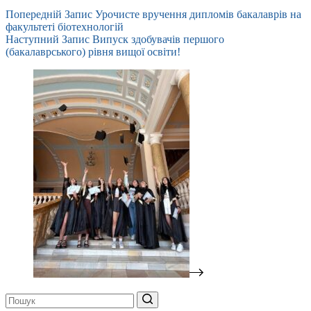
Попередній
Запис
Урочисте вручення дипломів бакалаврів на
факультеті біотехнологій
Наступний
Запис
Випуск здобувачів першого
(бакалаврського) рівня вищої освіти!