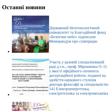
Немає
результатів
Останні новини
Державний біотехнологічний
університет та Благодійний фонд
«Безпечне небо» підписали
Меморандум про співпрацю
Участь у разовій спеціалізованій
раді д.т.н., проф. Мірошника О. О.
у якості офіційного опонента
дисертаційної роботи, поданої на
здобуття наукового ступеня
доктора філософії за спеціальністю
141 Електроенергетика,
електротехніка та електромеханіка