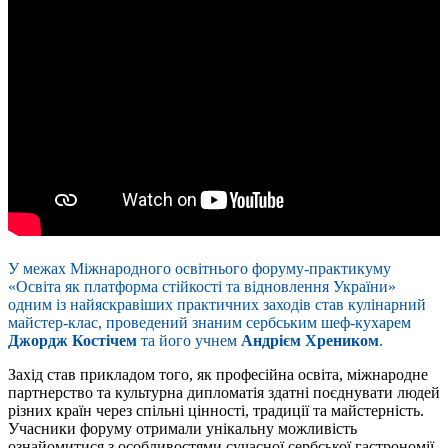
У межах Міжнародного освітнього форуму-практикуму
«Освіта як платформа стійкості та відновлення України»
одним із найяскравіших практичних заходів став кулінарний
майстер-клас, проведений знаним сербським шеф-кухарем
Джордж Костічем
та його учнем
Андрієм Хреником
.
Захід став прикладом того, як професійна освіта, міжнародне
партнерство та культурна дипломатія здатні поєднувати людей
різних країн через спільні цінності, традиції та майстерність.
Учасники форуму отримали унікальну можливість
ознайомитися з особливостями сучасної сербської гастрономії,