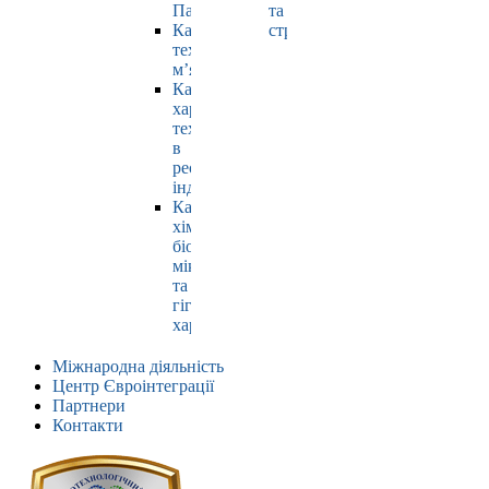
Павлюк
та
Кафедра
страхування
технології
м’яса
Кафедра
харчових
технологій
в
ресторанній
індустрії
Кафедра
хімії,
біохімії,
мікробіології
та
гігієни
харчування
Міжнародна діяльність
Центр Євроінтеграції
Партнери
Контакти