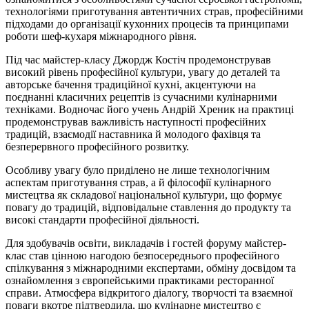
технологіями приготування автентичних страв, професійними
підходами до організації кухонних процесів та принципами
роботи шеф-кухаря міжнародного рівня.
Під час майстер-класу Джордж Костіч продемонстрував
високий рівень професійної культури, увагу до деталей та
авторське бачення традиційної кухні, акцентуючи на
поєднанні класичних рецептів із сучасними кулінарними
техніками. Водночас його учень Андрій Хреник на практиці
продемонстрував важливість наступності професійних
традицій, взаємодії наставника й молодого фахівця та
безперервного професійного розвитку.
Особливу увагу було приділено не лише технологічним
аспектам приготування страв, а й філософії кулінарного
мистецтва як складової національної культури, що формує
повагу до традицій, відповідальне ставлення до продукту та
високі стандарти професійної діяльності.
Для здобувачів освіти, викладачів і гостей форуму майстер-
клас став цінною нагодою безпосереднього професійного
спілкування з міжнародними експертами, обміну досвідом та
ознайомлення з європейськими практиками ресторанної
справи. Атмосфера відкритого діалогу, творчості та взаємної
поваги вкотре підтвердила, що кулінарне мистецтво є