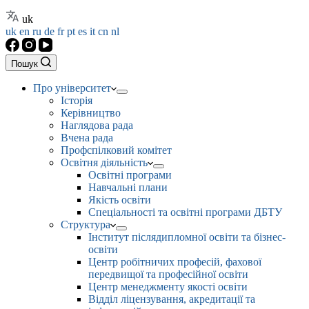
uk
uk
en
ru
de
fr
pt
es
it
cn
nl
Пошук
Про університет
Історія
Керівництво
Наглядова рада
Вчена рада
Профспілковий комітет
Освітня діяльність
Освітні програми
Навчальні плани
Якість освіти
Спеціальності та освітні програми ДБТУ
Структура
Інститут післядипломної освіти та бізнес-
освіти
Центр робітничих професій, фахової
передвищої та професійної освіти
Центр менеджменту якості освіти
Відділ ліцензування, акредитації та