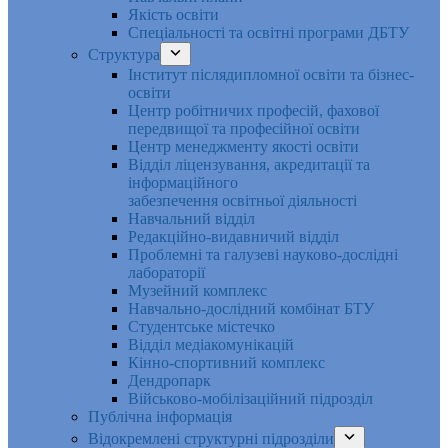
Якість освіти
Спеціальності та освітні програми ДБТУ
Структура
Інститут післядипломної освіти та бізнес-
освіти
Центр робітничих професій, фахової
передвищої та професійної освіти
Центр менеджменту якості освіти
Відділ ліцензування, акредитації та
інформаційного
забезпечення освітньої діяльності
Навчальний відділ
Редакційно-видавничий відділ
Проблемні та галузеві науково-дослідні
лабораторії
Музейний комплекс
Навчально-дослідний комбінат БТУ
Студентське містечко
Відділ медіакомунікацій
Кінно-спортивний комплекс
Дендропарк
Військово-мобілізаційний підрозділ
Публічна інформація
Відокремлені структурні підрозділи