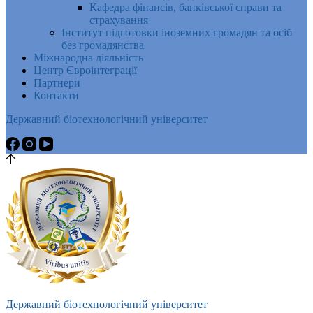
Кафедра фінансів, банківської справи та
страхування
Інститут підготовки іноземних громадян та осіб
без громадянства
Міжнародна діяльність
Центр Євроінтеграції
Партнери
Контакти
Державний біотехнологічний університет
Державний біотехнологічний університет