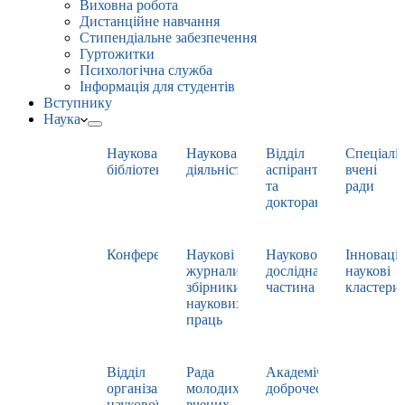
Виховна робота
Дистанційне навчання
Стипендіальне забезпечення
Гуртожитки
Психологічна служба
Інформація для студентів
Вступнику
Наука
Наукова
Наукова
Відділ
Спеціаліз
бібліотека
діяльність
аспірантури
вчені
та
ради
докторантури
Конференції
Наукові
Науково-
Інноваці
журнали,
дослідна
наукові
збірники
частина
кластери
наукових
праць
Відділ
Рада
Академічна
організації
молодих
доброчесність
наукової
вчених