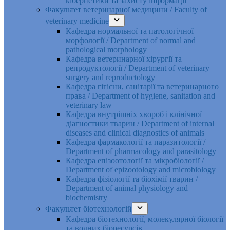
кібернетики та захисту інформації
Факультет ветеринарної медицини / Faculty of
veterinary medicine
Кафедра нормальної та патологічної
морфології / Department of normal and
pathological morphology
Кафедра ветеринарної хірургії та
репродуктології / Department of veterinary
surgery and reproductology
Кафедра гігієни, санітарії та ветеринарного
права / Department of hygiene, sanitation and
veterinary law
Кафедра внутрішніх хвороб і клінічної
діагностики тварин / Department of internal
diseases and clinical diagnostics of animals
Кафедра фармакології та паразитології /
Department of pharmacology and parasitology
Кафедра епізоотології та мікробіології /
Department of epizootology and microbiology
Кафедра фізіології та біохімії тварин /
Department of animal physiology and
biochemistry
Факультет біотехнологій
Кафедра біотехнології, молекулярної біології
та водних біоресурсів