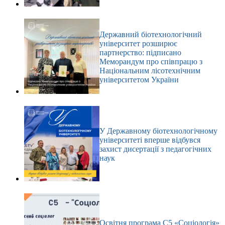
Державний біотехнологічний
університет розширює
партнерство: підписано
Меморандум про співпрацю з
Національним лісотехнічним
університетом України
У Державному біотехнологічному
університеті вперше відбувся
захист дисертації з педагогічних
наук
Освітня програма С5 «Соціологія»