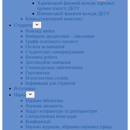
Харківський фаховий коледж харчової
промисловості ДБТУ
Вовчанський фаховий коледж ДБТУ
Кінно-спортивний комплекс
Студенту
Розклад занять
Вибіркові дисципліни – бакалаври
Графік освітнього процесу
Оплата за навчання
Студентське самоврядування
Виховна робота
Дистанційне навчання
Стипендіальне забезпечення
Гуртожитки
Психологічна служба
Інформація для студентів
Вступнику
Наука
Наукова бібліотека
Наукова діяльність
Відділ аспірантури та докторантури
Спеціалізовані вчені ради
Конференції
Наукові журнали, збірники наукових праць