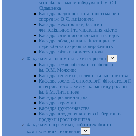
матеріалів в машинобудуванні ім. О.І.
Сідашенка
Кафедра надійності та міцності машин і
споруд ім. В.Я. Аніловича
Кафедра мехатроніки, безпеки
життєдіяльності та управління якістю
Кафедра фізичного виховання і спорту
Кафедра обладнання та інжинірингу
переробних і харчових виробництв
Кафедра фізики та математики
Факультет агрономії та захисту рослин
Кафедра землеробства та гербології
ім. О.М. Можейка
Кафедра генетики, селекції та насінництва
Кафедра зоології, ентомології, фітопатології,
інтегрованого захисту і карантину рослин
ім. Б.М. Литвинова
Кафедра рослинництва
Кафедра агрохімії
Кафедра ґрунтознавства
Кафедра плодовочівництва і зберігання
продукції рослинництва
Факультет енергетики, робототехніки та
комп’ютерних технологій