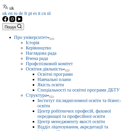
uk
uk
en
ru
de
fr
pt
es
it
cn
nl
Пошук
Про університет
Історія
Керівництво
Наглядова рада
Вчена рада
Профспілковий комітет
Освітня діяльність
Освітні програми
Навчальні плани
Якість освіти
Спеціальності та освітні програми ДБТУ
Структура
Інститут післядипломної освіти та бізнес-
освіти
Центр робітничих професій, фахової
передвищої та професійної освіти
Центр менеджменту якості освіти
Відділ ліцензування, акредитації та