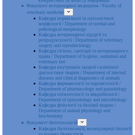
кібернетики та захисту інформації
Факультет ветеринарної медицини / Faculty of
veterinary medicine
Кафедра нормальної та патологічної
морфології / Department of normal and
pathological morphology
Кафедра ветеринарної хірургії та
репродуктології / Department of veterinary
surgery and reproductology
Кафедра гігієни, санітарії та ветеринарного
права / Department of hygiene, sanitation and
veterinary law
Кафедра внутрішніх хвороб і клінічної
діагностики тварин / Department of internal
diseases and clinical diagnostics of animals
Кафедра фармакології та паразитології /
Department of pharmacology and parasitology
Кафедра епізоотології та мікробіології /
Department of epizootology and microbiology
Кафедра фізіології та біохімії тварин /
Department of animal physiology and
biochemistry
Факультет біотехнологій
Кафедра біотехнології, молекулярної біології
та водних біоресурсів