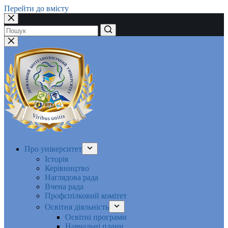
Перейти до вмісту
Немає
результатів
Про університет
Історія
Керівництво
Наглядова рада
Вчена рада
Профспілковий комітет
Освітня діяльність
Освітні програми
Навчальні плани