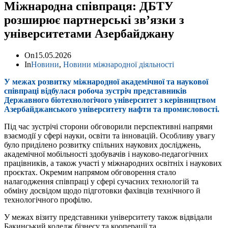
Міжнародна співпраця: ДБТУ
розширює партнерські зв’язки з
університетами Азербайджану
On
15.05.2026
In
Новини
,
Новини міжнародної діяльності
У межах розвитку міжнародної академічної та наукової
співпраці відбулася робоча зустріч представників
Державного біотехнологічого університет з керівництвом
Азербайджанського університету нафти та промисловості.
Під час зустрічі сторони обговорили перспективні напрями
взаємодії у сфері науки, освіти та інновацій. Особливу увагу
було приділено розвитку спільних наукових досліджень,
академічної мобільності здобувачів і науково-педагогічних
працівників, а також участі у міжнародних освітніх і наукових
проєктах. Окремим напрямом обговорення стало
налагодження співпраці у сфері сучасних технологій та
обміну досвідом щодо підготовки фахівців технічного й
технологічного профілю.
У межах візиту представники університету також відвідали
Бакинський коледж бізнесу та кооперації та