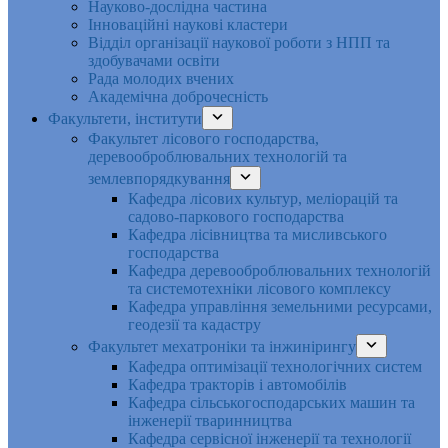
Науково-дослідна частина
Інноваційні наукові кластери
Відділ організації наукової роботи з НПП та
здобувачами освіти
Рада молодих вчених
Академічна доброчесність
Факультети, інститути
Факультет лісового господарства,
деревооброблювальних технологій та
землевпорядкування
Кафедра лісових культур, меліорацій та
садово-паркового господарства
Кафедра лісівництва та мисливського
господарства
Кафедра деревооброблювальних технологій
та системотехніки лісового комплексу
Кафедра управління земельними ресурсами,
геодезії та кадастру
Факультет мехатроніки та інжинірингу
Кафедра оптимізації технологічних систем
Кафедра тракторів і автомобілів
Кафедра сільськогосподарських машин та
інженерії тваринництва
Кафедра cервісної інженерії та технології