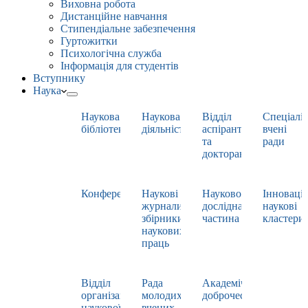
Виховна робота
Дистанційне навчання
Стипендіальне забезпечення
Гуртожитки
Психологічна служба
Інформація для студентів
Вступнику
Наука
Наукова
Наукова
Відділ
Спеціаліз
бібліотека
діяльність
аспірантури
вчені
та
ради
докторантури
Конференції
Наукові
Науково-
Інноваці
журнали,
дослідна
наукові
збірники
частина
кластери
наукових
праць
Відділ
Рада
Академічна
організації
молодих
доброчесність
наукової
вчених