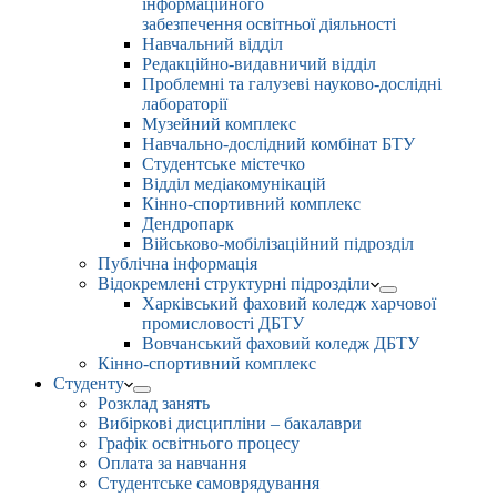
інформаційного
забезпечення освітньої діяльності
Навчальний відділ
Редакційно-видавничий відділ
Проблемні та галузеві науково-дослідні
лабораторії
Музейний комплекс
Навчально-дослідний комбінат БТУ
Студентське містечко
Відділ медіакомунікацій
Кінно-спортивний комплекс
Дендропарк
Військово-мобілізаційний підрозділ
Публічна інформація
Відокремлені структурні підрозділи
Харківський фаховий коледж харчової
промисловості ДБТУ
Вовчанський фаховий коледж ДБТУ
Кінно-спортивний комплекс
Студенту
Розклад занять
Вибіркові дисципліни – бакалаври
Графік освітнього процесу
Оплата за навчання
Студентське самоврядування