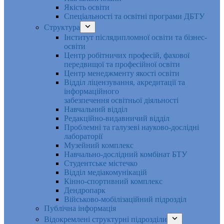
Якість освіти
Спеціальності та освітні програми ДБТУ
Структура
Інститут післядипломної освіти та бізнес-
освіти
Центр робітничих професій, фахової
передвищої та професійної освіти
Центр менеджменту якості освіти
Відділ ліцензування, акредитації та
інформаційного
забезпечення освітньої діяльності
Навчальний відділ
Редакційно-видавничий відділ
Проблемні та галузеві науково-дослідні
лабораторії
Музейний комплекс
Навчально-дослідний комбінат БТУ
Студентське містечко
Відділ медіакомунікацій
Кінно-спортивний комплекс
Дендропарк
Військово-мобілізаційний підрозділ
Публічна інформація
Відокремлені структурні підрозділи