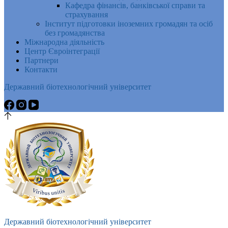
Кафедра фінансів, банківської справи та
страхування
Інститут підготовки іноземних громадян та осіб
без громадянства
Міжнародна діяльність
Центр Євроінтеграції
Партнери
Контакти
Державний біотехнологічний університет
Державний біотехнологічний університет