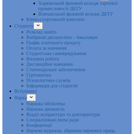
Харківський фаховий коледж харчової
промисловості ДБТУ
Вовчанський фаховий коледж ДБТУ
Кінно-спортивний комплекс
Студенту
Розклад занять
Вибіркові дисципліни – бакалаври
Графік освітнього процесу
Оплата за навчання
Студентське самоврядування
Виховна робота
Дистанційне навчання
Стипендіальне забезпечення
Гуртожитки
Психологічна служба
Інформація для студентів
Вступнику
Наука
Наукова бібліотека
Наукова діяльність
Відділ аспірантури та докторантури
Спеціалізовані вчені ради
Конференції
Наукові журнали, збірники наукових праць