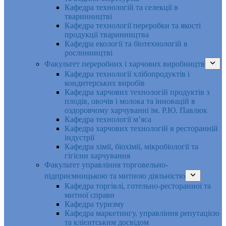
Кафедра технологій та селекції в
тваринництві
Кафедра технології переробки та якості
продукції тваринництва
Кафедра екології та біотехнологій в
рослинництві
Факультет переробних і харчових виробництв
Кафедра технології хлібопродуктів і
кондитерських виробів
Кафедра харчових технологій продуктів з
плодів, овочів і молока та інновацій в
оздоровчому харчуванні ім. Р.Ю. Павлюк
Кафедра технології м’яса
Кафедра харчових технологій в ресторанній
індустрії
Кафедра хімії, біохімії, мікробіології та
гігієни харчування
Факультет управління торговельно-
підприємницькою та митною діяльністю
Кафедра торгівлі, готельно-ресторанної та
митної справи
Кафедра туризму
Кафедра маркетингу, управління репутацією
та клієнтським досвідом