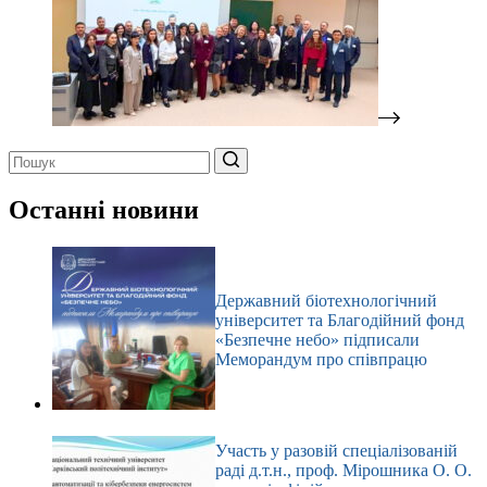
Немає
результатів
Останні новини
Державний біотехнологічний
університет та Благодійний фонд
«Безпечне небо» підписали
Меморандум про співпрацю
Участь у разовій спеціалізованій
раді д.т.н., проф. Мірошника О. О.