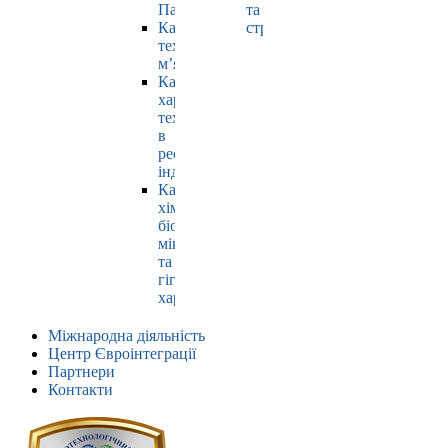
Павлюк
та
Кафедра
страхування
технології
м’яса
Кафедра
харчових
технологій
в
ресторанній
індустрії
Кафедра
хімії,
біохімії,
мікробіології
та
гігієни
харчування
Міжнародна діяльність
Центр Євроінтеграції
Партнери
Контакти