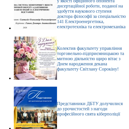
у якості офіційного опонента
дисертаційної роботи, поданої на
здобуття наукового ступеня
доктора філософії за спеціальністю
141 Електроенергетика,
електротехніка та електромеханіка
Колектив факультету управління
торговельно-підприємницькою та
митною діяльністю щиро вітає з
Днем народження декана
факультету Світлану Сорокіну!
Представники ДБТУ долучилися
до урочистостей з нагоди
професійного свята кіберполіції