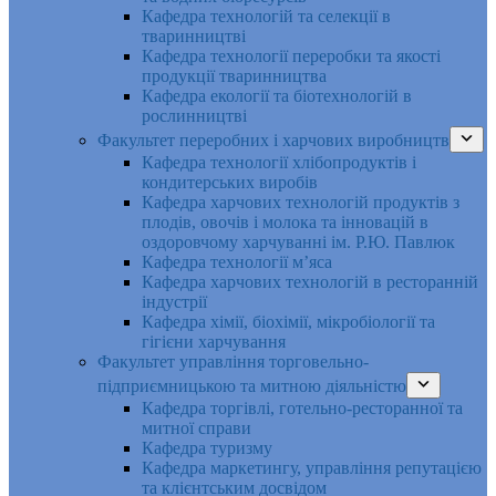
Кафедра технологій та селекції в
тваринництві
Кафедра технології переробки та якості
продукції тваринництва
Кафедра екології та біотехнологій в
рослинництві
Факультет переробних і харчових виробництв
Кафедра технології хлібопродуктів і
кондитерських виробів
Кафедра харчових технологій продуктів з
плодів, овочів і молока та інновацій в
оздоровчому харчуванні ім. Р.Ю. Павлюк
Кафедра технології м’яса
Кафедра харчових технологій в ресторанній
індустрії
Кафедра хімії, біохімії, мікробіології та
гігієни харчування
Факультет управління торговельно-
підприємницькою та митною діяльністю
Кафедра торгівлі, готельно-ресторанної та
митної справи
Кафедра туризму
Кафедра маркетингу, управління репутацією
та клієнтським досвідом