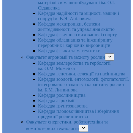
матеріалів в машинобудуванні ім. О.І.
Сідашенка
Кафедра надійності та міцності машин і
споруд ім. В.Я. Аніловича
Кафедра мехатроніки, безпеки
життєдіяльності та управління якістю
Кафедра фізичного виховання і спорту
Кафедра обладнання та інжинірингу
переробних і харчових виробництв
Кафедра фізики та математики
Факультет агрономії та захисту рослин
Кафедра землеробства та гербології
ім. О.М. Можейка
Кафедра генетики, селекції та насінництва
Кафедра зоології, ентомології, фітопатології,
інтегрованого захисту і карантину рослин
ім. Б.М. Литвинова
Кафедра рослинництва
Кафедра агрохімії
Кафедра ґрунтознавства
Кафедра плодовочівництва і зберігання
продукції рослинництва
Факультет енергетики, робототехніки та
комп’ютерних технологій