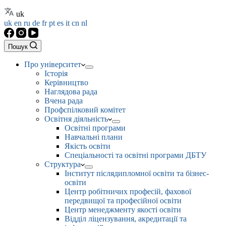
uk
uk
en
ru
de
fr
pt
es
it
cn
nl
Пошук
Про університет
Історія
Керівництво
Наглядова рада
Вчена рада
Профспілковий комітет
Освітня діяльність
Освітні програми
Навчальні плани
Якість освіти
Спеціальності та освітні програми ДБТУ
Структура
Інститут післядипломної освіти та бізнес-
освіти
Центр робітничих професій, фахової
передвищої та професійної освіти
Центр менеджменту якості освіти
Відділ ліцензування, акредитації та