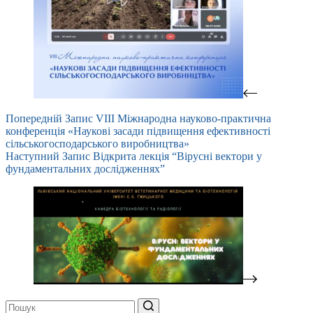
Попередній
Запис
VІІІ Міжнародна науково-практична
конференція «Наукові засади підвищення ефективності
сільськогосподарського виробництва»
Наступний
Запис
Відкрита лекція “Вірусні вектори у
фундаментальних дослідженнях”