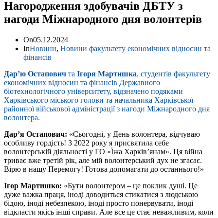
Нагородження здобувачів ДБТУ з
нагоди Міжнародного дня волонтерів
On
05.12.2024
In
Новини
,
Новини факультету економічних відносин та
фінансів
Дар’ю Остапович
та
Ігоря Мартишка
, студентів факультету
економічних відносин та фінансів Державного
біотехнологічного університету, відзначено подяками
Харківського міського голови та начальника Харківської
районної військової адміністрації з нагоди Міжнародного дня
волонтера.
Дарʼя Остапович:
«Сьогодні, у День волонтера, відчуваю
особливу гордість! З 2022 року я присвятила себе
волонтерській діяльності у ГО «Їжа Харківʼянам». Ця війна
триває вже третій рік, але мій волонтерський дух не згасає.
Вірю в нашу Перемогу! Готова допомагати до останнього!»
Ігор Мартишко:
«Бути волонтером – це поклик душі. Це
дуже важка праця, іноді доводиться стикатися з людською
бідою, іноді небезпекою, іноді просто понервувати, іноді
відкласти якісь інші справи. Але все це стає неважливим, коли