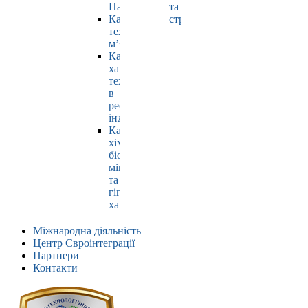
Павлюк
та
Кафедра
страхування
технології
м’яса
Кафедра
харчових
технологій
в
ресторанній
індустрії
Кафедра
хімії,
біохімії,
мікробіології
та
гігієни
харчування
Міжнародна діяльність
Центр Євроінтеграції
Партнери
Контакти