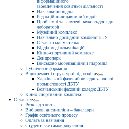
інформаційного
забезпечення освітньої діяльності
Навчальний відділ
Редакційно-видавничий відділ
Проблемні та галузеві науково-дослідні
лабораторії
Музейний комплекс
Навчально-дослідний комбінат БТУ
Студентське містечко
Відділ медіакомунікацій
Кінно-спортивний комплекс
Дендропарк
Військово-мобілізаційний підрозділ
Публічна інформація
Відокремлені структурні підрозділи
Харківський фаховий коледж харчової
промисловості ДБТУ
Вовчанський фаховий коледж ДБТУ
Кінно-спортивний комплекс
Студенту
Розклад занять
Вибіркові дисципліни – бакалаври
Графік освітнього процесу
Оплата за навчання
Студентське самоврядування