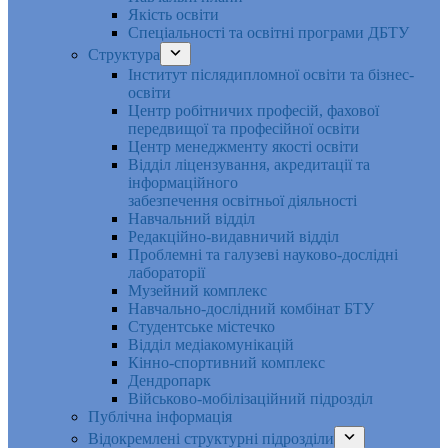
Якість освіти
Спеціальності та освітні програми ДБТУ
Структура
Інститут післядипломної освіти та бізнес-
освіти
Центр робітничих професій, фахової
передвищої та професійної освіти
Центр менеджменту якості освіти
Відділ ліцензування, акредитації та
інформаційного
забезпечення освітньої діяльності
Навчальний відділ
Редакційно-видавничий відділ
Проблемні та галузеві науково-дослідні
лабораторії
Музейний комплекс
Навчально-дослідний комбінат БТУ
Студентське містечко
Відділ медіакомунікацій
Кінно-спортивний комплекс
Дендропарк
Військово-мобілізаційний підрозділ
Публічна інформація
Відокремлені структурні підрозділи