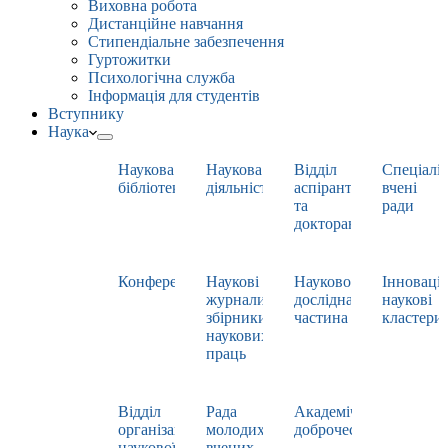
Виховна робота
Дистанційне навчання
Стипендіальне забезпечення
Гуртожитки
Психологічна служба
Інформація для студентів
Вступнику
Наука
Наукова
Наукова
Відділ
Спеціаліз
бібліотека
діяльність
аспірантури
вчені
та
ради
докторантури
Конференції
Наукові
Науково-
Інноваці
журнали,
дослідна
наукові
збірники
частина
кластери
наукових
праць
Відділ
Рада
Академічна
організації
молодих
доброчесність
наукової
вчених