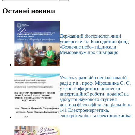
Немає
результатів
Останні новини
Державний біотехнологічний
університет та Благодійний фонд
«Безпечне небо» підписали
Меморандум про співпрацю
Участь у разовій спеціалізованій
раді д.т.н., проф. Мірошника О. О.
у якості офіційного опонента
дисертаційної роботи, поданої на
здобуття наукового ступеня
доктора філософії за спеціальністю
141 Електроенергетика,
електротехніка та електромеханіка