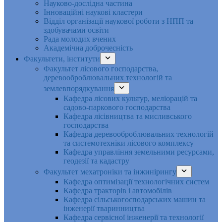
Науково-дослідна частина
Інноваційні наукові кластери
Відділ організації наукової роботи з НПП та
здобувачами освіти
Рада молодих вчених
Академічна доброчесність
Факультети, інститути
Факультет лісового господарства,
деревооброблювальних технологій та
землевпорядкування
Кафедра лісових культур, меліорацій та
садово-паркового господарства
Кафедра лісівництва та мисливського
господарства
Кафедра деревооброблювальних технологій
та системотехніки лісового комплексу
Кафедра управління земельними ресурсами,
геодезії та кадастру
Факультет мехатроніки та інжинірингу
Кафедра оптимізації технологічних систем
Кафедра тракторів і автомобілів
Кафедра сільськогосподарських машин та
інженерії тваринництва
Кафедра cервісної інженерії та технології