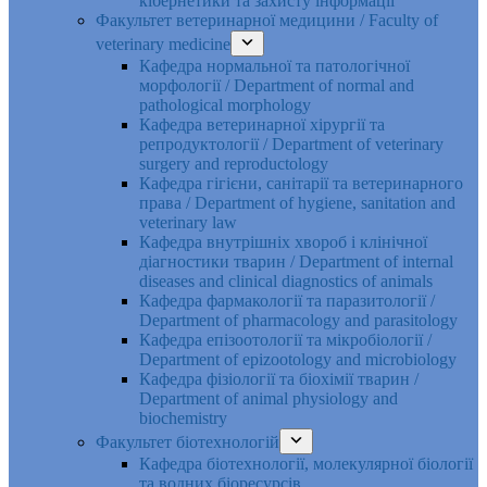
кібернетики та захисту інформації
Факультет ветеринарної медицини / Faculty of
veterinary medicine
Кафедра нормальної та патологічної
морфології / Department of normal and
pathological morphology
Кафедра ветеринарної хірургії та
репродуктології / Department of veterinary
surgery and reproductology
Кафедра гігієни, санітарії та ветеринарного
права / Department of hygiene, sanitation and
veterinary law
Кафедра внутрішніх хвороб і клінічної
діагностики тварин / Department of internal
diseases and clinical diagnostics of animals
Кафедра фармакології та паразитології /
Department of pharmacology and parasitology
Кафедра епізоотології та мікробіології /
Department of epizootology and microbiology
Кафедра фізіології та біохімії тварин /
Department of animal physiology and
biochemistry
Факультет біотехнологій
Кафедра біотехнології, молекулярної біології
та водних біоресурсів