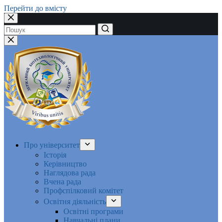
Перейти до вмісту
Немає
результатів
Про університет
Історія
Керівництво
Наглядова рада
Вчена рада
Профспілковий комітет
Освітня діяльність
Освітні програми
Навчальні плани