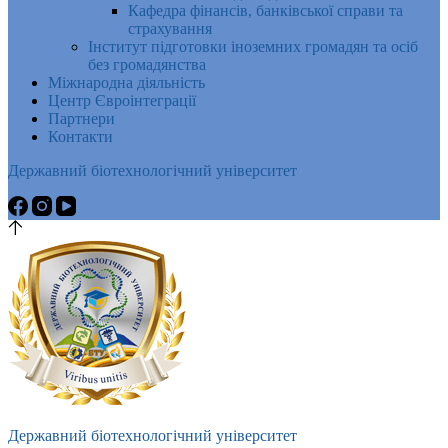
Кафедра фінансів, банківської справи та
страхування
Інститут підготовки іноземних громадян та осіб
без громадянства
Міжнародна діяльність
Центр Євроінтеграції
Партнери
Контакти
Державний біотехнологічний університет
Державний біотехнологічний університет