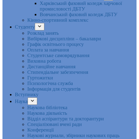
Харківський фаховий коледж харчової
промисловості ДБТУ
Вовчанський фаховий коледж ДБТУ
Кінно-спортивний комплекс
Студенту
Розклад занять
Вибіркові дисципліни – бакалаври
Графік освітнього процесу
Оплата за навчання
Студентське самоврядування
Виховна робота
Дистанційне навчання
Стипендіальне забезпечення
Гуртожитки
Психологічна служба
Інформація для студентів
Вступнику
Наука
Наукова бібліотека
Наукова діяльність
Відділ аспірантури та докторантури
Спеціалізовані вчені ради
Конференції
Наукові журнали, збірники наукових праць