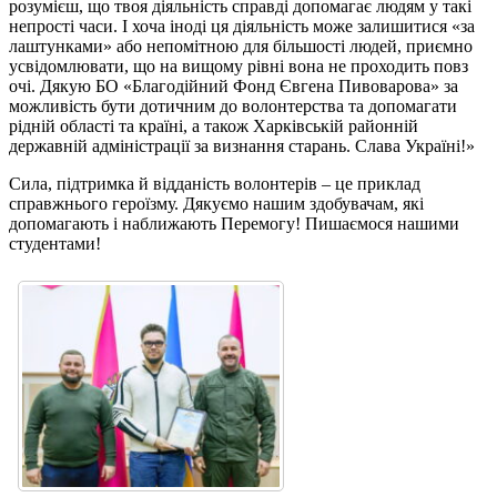
розумієш, що твоя діяльність справді допомагає людям у такі
непрості часи. І хоча іноді ця діяльність може залишитися «за
лаштунками» або непомітною для більшості людей, приємно
усвідомлювати, що на вищому рівні вона не проходить повз
очі. Дякую БО «Благодійний Фонд Євгена Пивоварова» за
можливість бути дотичним до волонтерства та допомагати
рідній області та країні, а також Харківській районній
державній адміністрації за визнання старань. Слава Україні!»
Сила, підтримка й відданість волонтерів – це приклад
справжнього героїзму. Дякуємо нашим здобувачам, які
допомагають і наближають Перемогу! Пишаємося нашими
студентами!