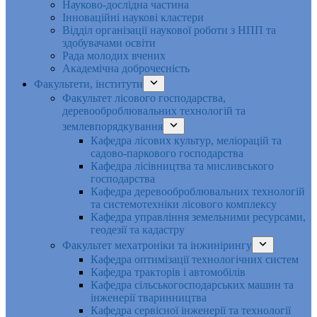
Науково-дослідна частина
Інноваційні наукові кластери
Відділ організації наукової роботи з НПП та
здобувачами освіти
Рада молодих вчених
Академічна доброчесність
Факультети, інститути
Факультет лісового господарства,
деревооброблювальних технологій та
землевпорядкування
Кафедра лісових культур, меліорацій та
садово-паркового господарства
Кафедра лісівництва та мисливського
господарства
Кафедра деревооброблювальних технологій
та системотехніки лісового комплексу
Кафедра управління земельними ресурсами,
геодезії та кадастру
Факультет мехатроніки та інжинірингу
Кафедра оптимізації технологічних систем
Кафедра тракторів і автомобілів
Кафедра сільськогосподарських машин та
інженерії тваринництва
Кафедра cервісної інженерії та технології