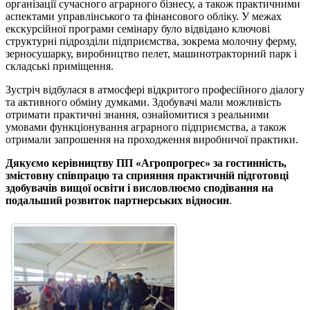
організації сучасного аграрного бізнесу, а також практичними
аспектами управлінського та фінансового обліку. У межах
екскурсійної програми семінару було відвідано ключові
структурні підрозділи підприємства, зокрема молочну ферму,
зерносушарку, виробництво пелет, машинотракторний парк і
складські приміщення.
Зустріч відбулася в атмосфері відкритого професійного діалогу
та активного обміну думками. Здобувачі мали можливість
отримати практичні знання, ознайомитися з реальними
умовами функціонування аграрного підприємства, а також
отримали запрошення на проходження виробничої практики.
Дякуємо керівництву ПП «Агропрогрес» за гостинність,
змістовну співпрацю та сприяння практичній підготовці
здобувачів вищої освіти і висловлюємо сподівання на
подальший розвиток партнерських відносин
.