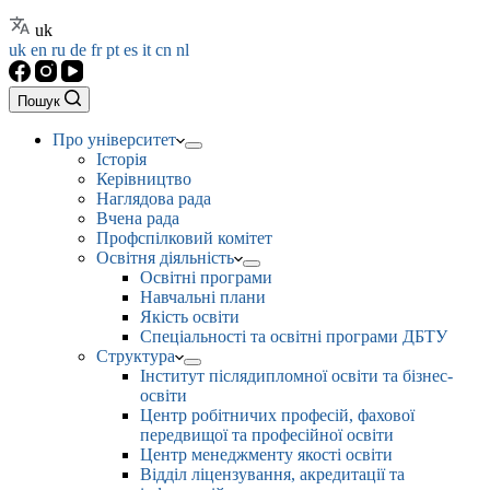
uk
uk
en
ru
de
fr
pt
es
it
cn
nl
Пошук
Про університет
Історія
Керівництво
Наглядова рада
Вчена рада
Профспілковий комітет
Освітня діяльність
Освітні програми
Навчальні плани
Якість освіти
Спеціальності та освітні програми ДБТУ
Структура
Інститут післядипломної освіти та бізнес-
освіти
Центр робітничих професій, фахової
передвищої та професійної освіти
Центр менеджменту якості освіти
Відділ ліцензування, акредитації та