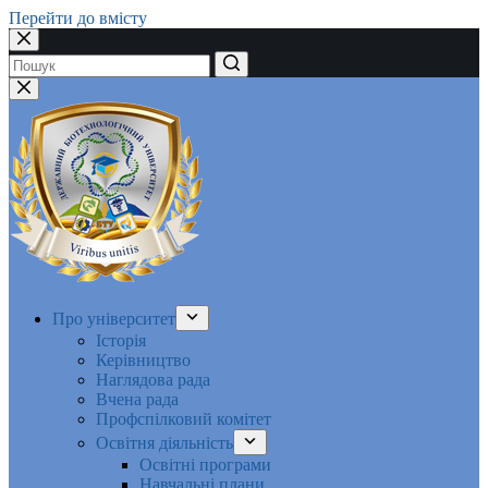
Перейти до вмісту
Немає
результатів
Про університет
Історія
Керівництво
Наглядова рада
Вчена рада
Профспілковий комітет
Освітня діяльність
Освітні програми
Навчальні плани