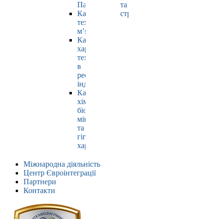
Павлюк
та
Кафедра
страхування
технології
м’яса
Кафедра
харчових
технологій
в
ресторанній
індустрії
Кафедра
хімії,
біохімії,
мікробіології
та
гігієни
харчування
Міжнародна діяльність
Центр Євроінтеграції
Партнери
Контакти