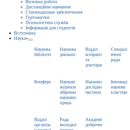
Виховна робота
Дистанційне навчання
Стипендіальне забезпечення
Гуртожитки
Психологічна служба
Інформація для студентів
Вступнику
Наука
Наукова
Наукова
Відділ
Спеціаліз
бібліотека
діяльність
аспірантури
вчені
та
ради
докторантури
Конференції
Наукові
Науково-
Інноваці
журнали,
дослідна
наукові
збірники
частина
кластери
наукових
праць
Відділ
Рада
Академічна
організації
молодих
доброчесність
наукової
вчених