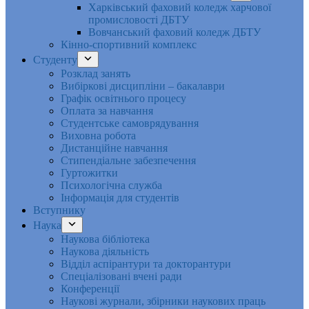
Харківський фаховий коледж харчової
промисловості ДБТУ
Вовчанський фаховий коледж ДБТУ
Кінно-спортивний комплекс
Студенту
Розклад занять
Вибіркові дисципліни – бакалаври
Графік освітнього процесу
Оплата за навчання
Студентське самоврядування
Виховна робота
Дистанційне навчання
Стипендіальне забезпечення
Гуртожитки
Психологічна служба
Інформація для студентів
Вступнику
Наука
Наукова бібліотека
Наукова діяльність
Відділ аспірантури та докторантури
Спеціалізовані вчені ради
Конференції
Наукові журнали, збірники наукових праць