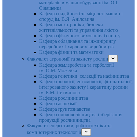
матеріалів в машинобудуванні ім. О.І.
Сідашенка
Кафедра надійності та міцності машин і
споруд ім. В.Я. Аніловича
Кафедра мехатроніки, безпеки
життєдіяльності та управління якістю
Кафедра фізичного виховання і спорту
Кафедра обладнання та інжинірингу
переробних і харчових виробництв
Кафедра фізики та математики
Факультет агрономії та захисту рослин
Кафедра землеробства та гербології
ім. О.М. Можейка
Кафедра генетики, селекції та насінництва
Кафедра зоології, ентомології, фітопатології,
інтегрованого захисту і карантину рослин
ім. Б.М. Литвинова
Кафедра рослинництва
Кафедра агрохімії
Кафедра ґрунтознавства
Кафедра плодовочівництва і зберігання
продукції рослинництва
Факультет енергетики, робототехніки та
комп’ютерних технологій