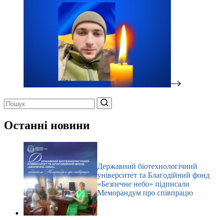
Немає
результатів
Останні новини
Державний біотехнологічний
університет та Благодійний фонд
«Безпечне небо» підписали
Меморандум про співпрацю