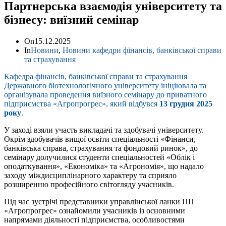
Партнерська взаємодія університету та
бізнесу: виїзний семінар
On
15.12.2025
In
Новини
,
Новини кафедри фінансів, банківської справи
та страхування
Кафедра фінансів, банківської справи та страхування
Державного біотехнологічного університету ініціювала та
організувала проведення виїзного семінару до приватного
підприємства «Агропрогрес», який відбувся
13 грудня 2025
року
.
У заході взяли участь викладачі та здобувачі університету.
Окрім здобувачів вищої освіти спеціальності «Фінанси,
банківська справа, страхування та фондовий ринок», до
семінару долучилися студенти спеціальностей «Облік і
оподаткування», «Економіка» та «Агрономія», що надало
заходу міждисциплінарного характеру та сприяло
розширенню професійного світогляду учасників.
Під час зустрічі представники управлінської ланки ПП
«Агропрогрес» ознайомили учасників із основними
напрямами діяльності підприємства, особливостями