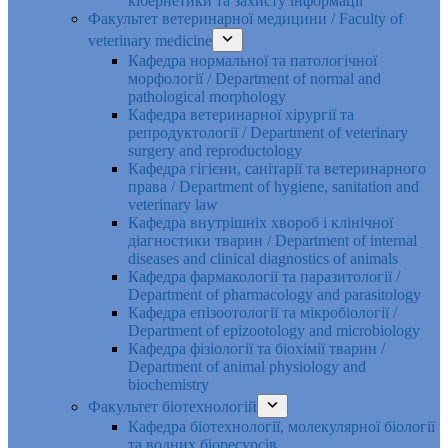
кібернетики та захисту інформації
Факультет ветеринарної медицини / Faculty of
veterinary medicine
Кафедра нормальної та патологічної
морфології / Department of normal and
pathological morphology
Кафедра ветеринарної хірургії та
репродуктології / Department of veterinary
surgery and reproductology
Кафедра гігієни, санітарії та ветеринарного
права / Department of hygiene, sanitation and
veterinary law
Кафедра внутрішніх хвороб і клінічної
діагностики тварин / Department of internal
diseases and clinical diagnostics of animals
Кафедра фармакології та паразитології /
Department of pharmacology and parasitology
Кафедра епізоотології та мікробіології /
Department of epizootology and microbiology
Кафедра фізіології та біохімії тварин /
Department of animal physiology and
biochemistry
Факультет біотехнологій
Кафедра біотехнології, молекулярної біології
та водних біоресурсів