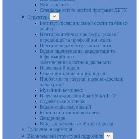
Якість освіти
Спеціальності та освітні програми ДБТУ
Структура
Інститут післядипломної освіти та бізнес-
освіти
Центр робітничих професій, фахової
передвищої та професійної освіти
Центр менеджменту якості освіти
Відділ ліцензування, акредитації та
інформаційного
забезпечення освітньої діяльності
Навчальний відділ
Редакційно-видавничий відділ
Проблемні та галузеві науково-дослідні
лабораторії
Музейний комплекс
Навчально-дослідний комбінат БТУ
Студентське містечко
Відділ медіакомунікацій
Кінно-спортивний комплекс
Дендропарк
Військово-мобілізаційний підрозділ
Публічна інформація
Відокремлені структурні підрозділи