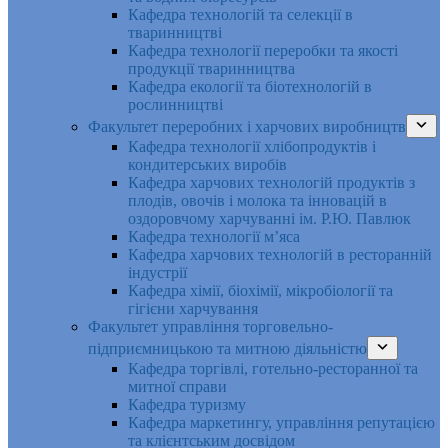
Кафедра технологій та селекції в
тваринництві
Кафедра технології переробки та якості
продукції тваринництва
Кафедра екології та біотехнологій в
рослинництві
Факультет переробних і харчових виробництв
Кафедра технології хлібопродуктів і
кондитерських виробів
Кафедра харчових технологій продуктів з
плодів, овочів і молока та інновацій в
оздоровчому харчуванні ім. Р.Ю. Павлюк
Кафедра технології м’яса
Кафедра харчових технологій в ресторанній
індустрії
Кафедра хімії, біохімії, мікробіології та
гігієни харчування
Факультет управління торговельно-
підприємницькою та митною діяльністю
Кафедра торгівлі, готельно-ресторанної та
митної справи
Кафедра туризму
Кафедра маркетингу, управління репутацією
та клієнтським досвідом