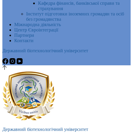
Кафедра фінансів, банківської справи та
страхування
Інститут підготовки іноземних громадян та осіб
без громадянства
Міжнародна діяльність
Центр Євроінтеграції
Партнери
Контакти
Державний біотехнологічний університет
Державний біотехнологічний університет