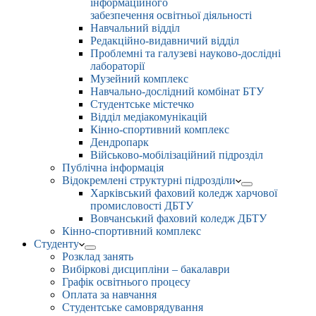
інформаційного
забезпечення освітньої діяльності
Навчальний відділ
Редакційно-видавничий відділ
Проблемні та галузеві науково-дослідні
лабораторії
Музейний комплекс
Навчально-дослідний комбінат БТУ
Студентське містечко
Відділ медіакомунікацій
Кінно-спортивний комплекс
Дендропарк
Військово-мобілізаційний підрозділ
Публічна інформація
Відокремлені структурні підрозділи
Харківський фаховий коледж харчової
промисловості ДБТУ
Вовчанський фаховий коледж ДБТУ
Кінно-спортивний комплекс
Студенту
Розклад занять
Вибіркові дисципліни – бакалаври
Графік освітнього процесу
Оплата за навчання
Студентське самоврядування