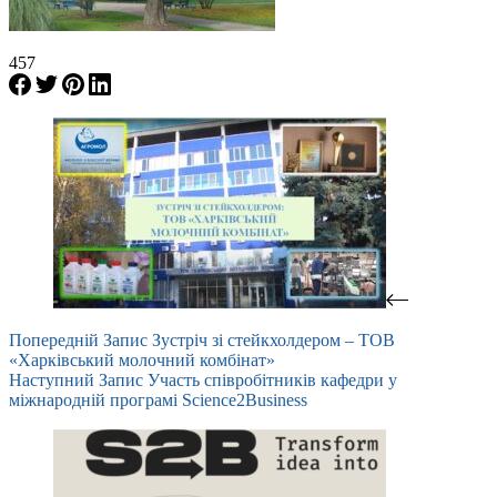
457
Попередній
Запис
Зустріч зі стейкхолдером – ТОВ
«Харківський молочний комбінат»
Наступний
Запис
Участь співробітників кафедри у
міжнародній програмі Science2Business