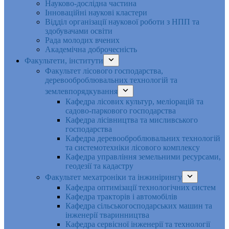
Науково-дослідна частина
Інноваційні наукові кластери
Відділ організації наукової роботи з НПП та
здобувачами освіти
Рада молодих вчених
Академічна доброчесність
Факультети, інститути
Факультет лісового господарства,
деревооброблювальних технологій та
землевпорядкування
Кафедра лісових культур, меліорацій та
садово-паркового господарства
Кафедра лісівництва та мисливського
господарства
Кафедра деревооброблювальних технологій
та системотехніки лісового комплексу
Кафедра управління земельними ресурсами,
геодезії та кадастру
Факультет мехатроніки та інжинірингу
Кафедра оптимізації технологічних систем
Кафедра тракторів і автомобілів
Кафедра сільськогосподарських машин та
інженерії тваринництва
Кафедра cервісної інженерії та технології