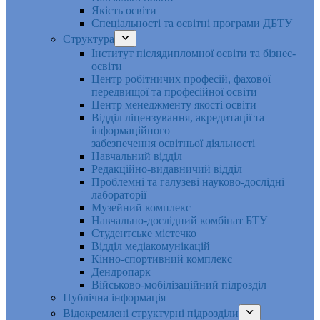
Якість освіти
Спеціальності та освітні програми ДБТУ
Структура
Інститут післядипломної освіти та бізнес-
освіти
Центр робітничих професій, фахової
передвищої та професійної освіти
Центр менеджменту якості освіти
Відділ ліцензування, акредитації та
інформаційного
забезпечення освітньої діяльності
Навчальний відділ
Редакційно-видавничий відділ
Проблемні та галузеві науково-дослідні
лабораторії
Музейний комплекс
Навчально-дослідний комбінат БТУ
Студентське містечко
Відділ медіакомунікацій
Кінно-спортивний комплекс
Дендропарк
Військово-мобілізаційний підрозділ
Публічна інформація
Відокремлені структурні підрозділи