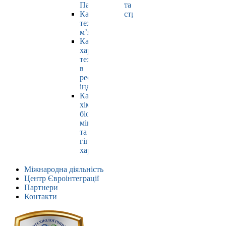
Павлюк
та
Кафедра
страхування
технології
м’яса
Кафедра
харчових
технологій
в
ресторанній
індустрії
Кафедра
хімії,
біохімії,
мікробіології
та
гігієни
харчування
Міжнародна діяльність
Центр Євроінтеграції
Партнери
Контакти