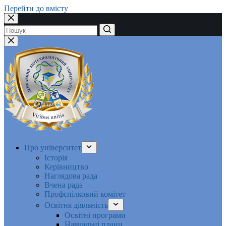
Перейти до вмісту
Немає
результатів
Про університет
Історія
Керівництво
Наглядова рада
Вчена рада
Профспілковий комітет
Освітня діяльність
Освітні програми
Навчальні плани