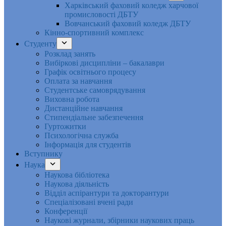
Харківський фаховий коледж харчової
промисловості ДБТУ
Вовчанський фаховий коледж ДБТУ
Кінно-спортивний комплекс
Студенту
Розклад занять
Вибіркові дисципліни – бакалаври
Графік освітнього процесу
Оплата за навчання
Студентське самоврядування
Виховна робота
Дистанційне навчання
Стипендіальне забезпечення
Гуртожитки
Психологічна служба
Інформація для студентів
Вступнику
Наука
Наукова бібліотека
Наукова діяльність
Відділ аспірантури та докторантури
Спеціалізовані вчені ради
Конференції
Наукові журнали, збірники наукових праць