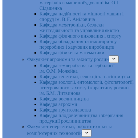
матеріалів в машинобудуванні ім. О.І.
Сідашенка
Кафедра надійності та міцності машин і
споруд ім. В.Я. Аніловича
Кафедра мехатроніки, безпеки
життєдіяльності та управління якістю
Кафедра фізичного виховання і спорту
Кафедра обладнання та інжинірингу
переробних і харчових виробництв
Кафедра фізики та математики
Факультет агрономії та захисту рослин
Кафедра землеробства та гербології
ім. О.М. Можейка
Кафедра генетики, селекції та насінництва
Кафедра зоології, ентомології, фітопатології,
інтегрованого захисту і карантину рослин
ім. Б.М. Литвинова
Кафедра рослинництва
Кафедра агрохімії
Кафедра ґрунтознавства
Кафедра плодовочівництва і зберігання
продукції рослинництва
Факультет енергетики, робототехніки та
комп’ютерних технологій