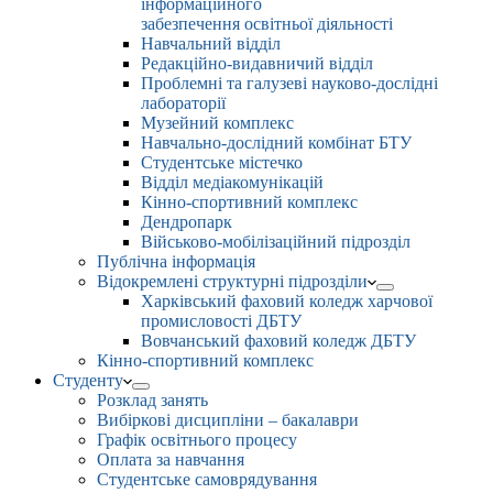
інформаційного
забезпечення освітньої діяльності
Навчальний відділ
Редакційно-видавничий відділ
Проблемні та галузеві науково-дослідні
лабораторії
Музейний комплекс
Навчально-дослідний комбінат БТУ
Студентське містечко
Відділ медіакомунікацій
Кінно-спортивний комплекс
Дендропарк
Військово-мобілізаційний підрозділ
Публічна інформація
Відокремлені структурні підрозділи
Харківський фаховий коледж харчової
промисловості ДБТУ
Вовчанський фаховий коледж ДБТУ
Кінно-спортивний комплекс
Студенту
Розклад занять
Вибіркові дисципліни – бакалаври
Графік освітнього процесу
Оплата за навчання
Студентське самоврядування