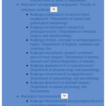
кібернетики та захисту інформації
Факультет ветеринарної медицини / Faculty of
veterinary medicine
Кафедра нормальної та патологічної
морфології / Department of normal and
pathological morphology
Кафедра ветеринарної хірургії та
репродуктології / Department of veterinary
surgery and reproductology
Кафедра гігієни, санітарії та ветеринарного
права / Department of hygiene, sanitation and
veterinary law
Кафедра внутрішніх хвороб і клінічної
діагностики тварин / Department of internal
diseases and clinical diagnostics of animals
Кафедра фармакології та паразитології /
Department of pharmacology and parasitology
Кафедра епізоотології та мікробіології /
Department of epizootology and microbiology
Кафедра фізіології та біохімії тварин /
Department of animal physiology and
biochemistry
Факультет біотехнологій
Кафедра біотехнології, молекулярної біології
та водних біоресурсів