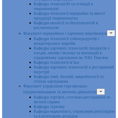
Кафедра технологій та селекції в
тваринництві
Кафедра технології переробки та якості
продукції тваринництва
Кафедра екології та біотехнологій в
рослинництві
Факультет переробних і харчових виробництв
Кафедра технології хлібопродуктів і
кондитерських виробів
Кафедра харчових технологій продуктів з
плодів, овочів і молока та інновацій в
оздоровчому харчуванні ім. Р.Ю. Павлюк
Кафедра технології м’яса
Кафедра харчових технологій в ресторанній
індустрії
Кафедра хімії, біохімії, мікробіології та
гігієни харчування
Факультет управління торговельно-
підприємницькою та митною діяльністю
Кафедра торгівлі, готельно-ресторанної та
митної справи
Кафедра туризму
Кафедра маркетингу, управління репутацією
та клієнтським досвідом