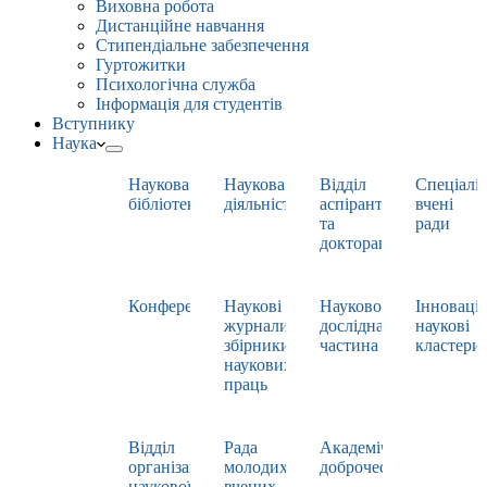
Виховна робота
Дистанційне навчання
Стипендіальне забезпечення
Гуртожитки
Психологічна служба
Інформація для студентів
Вступнику
Наука
Наукова
Наукова
Відділ
Спеціаліз
бібліотека
діяльність
аспірантури
вчені
та
ради
докторантури
Конференції
Наукові
Науково-
Інноваці
журнали,
дослідна
наукові
збірники
частина
кластери
наукових
праць
Відділ
Рада
Академічна
організації
молодих
доброчесність
наукової
вчених