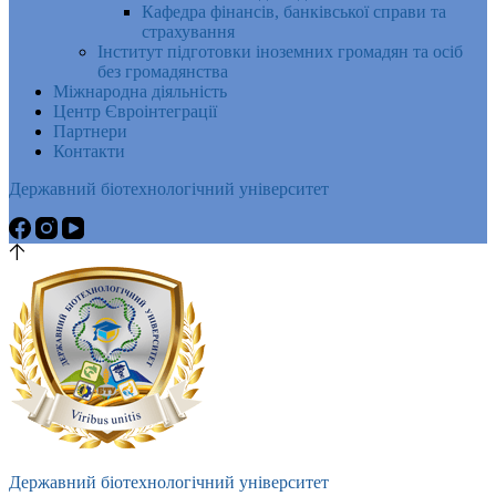
Кафедра фінансів, банківської справи та
страхування
Інститут підготовки іноземних громадян та осіб
без громадянства
Міжнародна діяльність
Центр Євроінтеграції
Партнери
Контакти
Державний біотехнологічний університет
Державний біотехнологічний університет