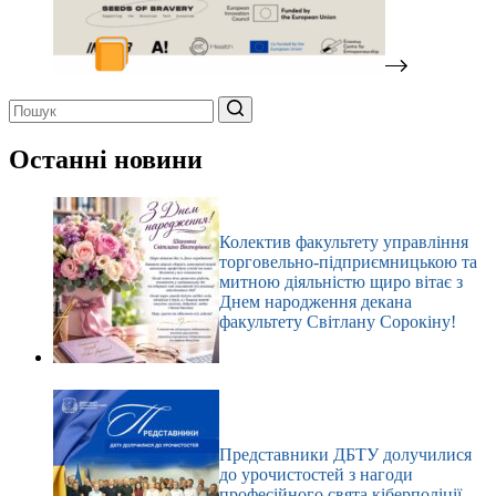
Немає
результатів
Останні новини
Колектив факультету управління
торговельно-підприємницькою та
митною діяльністю щиро вітає з
Днем народження декана
факультету Світлану Сорокіну!
Представники ДБТУ долучилися
до урочистостей з нагоди
професійного свята кіберполіції