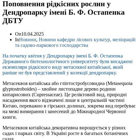
Поповнення рідкісних рослин у
Дендропарку імені Б. Ф. Остапенка
ДБТУ
On
10.04.2025
In
Новини
,
Новини кафедри лісових культур, меліорацій
та садово-паркового господарства
На початку квітня у Дендропарку імені Б. Ф. Остапенка
Державного біотехнологічного університету були висаджені
екземпляри рідкісного виду метасеквої китайської, який
раніше не був представлений у колекції дендропарку.
Метасеквоя китайська або гліптостробусовидна (Metasequoia
glyptostroboides) – хвойне листопадне дерево родини
кипарисових (Cupressaceae). Це реліктовий вид, природні
насадження якого відзначені лише в центральній частині
Китаю, переважно в гірських долинах, зокрема вид перебуває
на межі вимирання і занесений до Міжнародної Червоної
книги.
Метасеквоя китайська декоративна вирощується у різних
садах і парках світу. В Україні росте в багатьох ботанічних
садах.