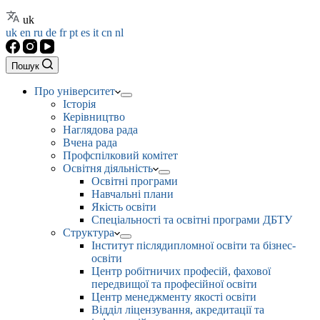
uk
uk
en
ru
de
fr
pt
es
it
cn
nl
Пошук
Про університет
Історія
Керівництво
Наглядова рада
Вчена рада
Профспілковий комітет
Освітня діяльність
Освітні програми
Навчальні плани
Якість освіти
Спеціальності та освітні програми ДБТУ
Структура
Інститут післядипломної освіти та бізнес-
освіти
Центр робітничих професій, фахової
передвищої та професійної освіти
Центр менеджменту якості освіти
Відділ ліцензування, акредитації та