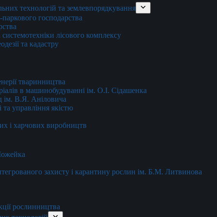
льних технологій та землевпорядкування
о-паркового господарства
рства
 системотехніки лісового комплексу
дезії та кадастру
енерії тваринництва
еріалів в машинобудуванні ім. О.І. Сідашенка
д ім. В.Я. Аніловича
 та управління якістю
их і харчових виробництв
 Можейка
 інтегрованого захисту і карантину рослин ім. Б.М. Литвинова
кції рослинництва