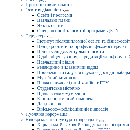
Профспілковий комітет
Освітня діяльність
Освітні програми
Навчальні плани
Якість освіти
Спеціальності та освітні програми ДБТУ
Структура
Інститут післядипломної освіти та бізнес-осві
Центр робітничих професій, фахової передвищо
Центр менеджменту якості освіти
Відділ ліцензування, акредитації та інформаці
Навчальний відділ
Редакційно-видавничий відділ
Проблемні та галузеві науково-дослідні лабора
Музейний комплекс
Навчально-дослідний комбінат БТУ
Студентське містечко
Відділ медіакомунікацій
Кінно-спортивний комплекс
Дендропарк
Військово-мобілізаційний підрозділ
Публічна інформація
Відокремлені структурні підрозділи
Харківський фаховий коледж харчової проми
Вовчанський фаховий коледж ДБТУ