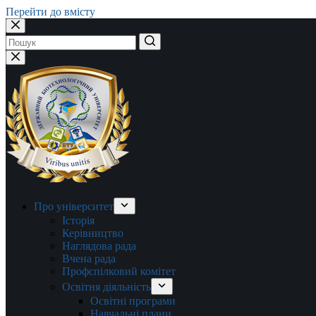
Перейти до вмісту
Немає
результатів
Про університет
Історія
Керівництво
Наглядова рада
Вчена рада
Профспілковий комітет
Освітня діяльність
Освітні програми
Навчальні плани