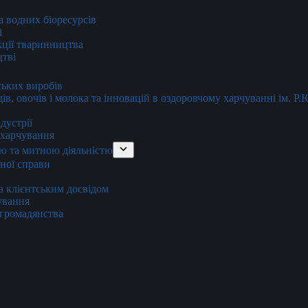
та водних біоресурсів
і
кції тваринництва
цтві
ських виробів
ів, овочів і молока та інновацій в оздоровчому харчуванні ім. Р
дустрії
и харчування
ю та митною діяльністю
тної справи
а клієнтським досвідом
хування
 громадянства