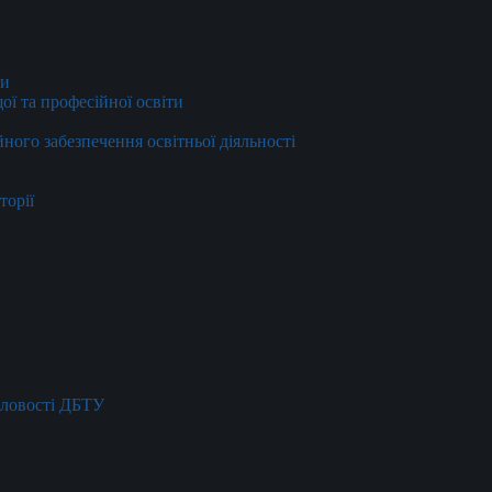
ти
ї та професійної освіти
йного забезпечення освітньої діяльності
торії
словості ДБТУ