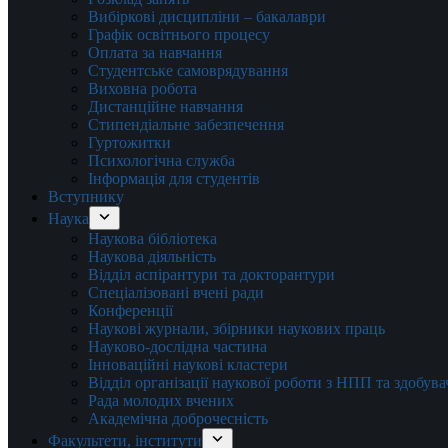
Вибіркові дисципліни – бакалаври
Графік освітнього процесу
Оплата за навчання
Студентське самоврядування
Виховна робота
Дистанційне навчання
Стипендіальне забезпечення
Гуртожитки
Психологічна служба
Інформація для студентів
Вступнику
Наука
Наукова бібліотека
Наукова діяльність
Відділ аспірантури та докторантури
Спеціалізовані вчені ради
Конференції
Наукові журнали, збірники наукових праць
Науково-дослідна частина
Інноваційні наукові кластери
Відділ організації наукової роботи з НПП та здобув
Рада молодих вчених
Академічна доброчесність
Факультети, інститути