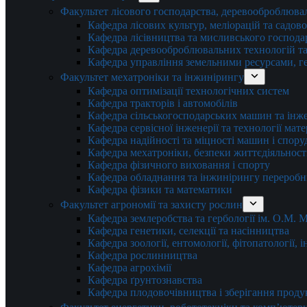
Факультет лісового господарства, деревооброблюва
Кафедра лісових культур, меліорацій та садов
Кафедра лісівництва та мисливського господа
Кафедра деревооброблювальних технологій та
Кафедра управління земельними ресурсами, гео
Факультет мехатроніки та інжинірингу
Кафедра оптимізації технологічних систем
Кафедра тракторів і автомобілів
Кафедра сільськогосподарських машин та інж
Кафедра cервісної інженерії та технології мат
Кафедра надійності та міцності машин і спору
Кафедра мехатроніки, безпеки життєдіяльності
Кафедра фізичного виховання і спорту
Кафедра обладнання та інжинірингу переробн
Кафедра фізики та математики
Факультет агрономії та захисту рослин
Кафедра землеробства та гербології ім. О.М.
Кафедра генетики, селекції та насінництва
Кафедра зоології, ентомології, фітопатології,
Кафедра рослинництва
Кафедра агрохімії
Кафедра ґрунтознавства
Кафедра плодовочівництва і зберігання проду