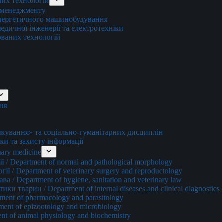
них технологій
о менеджменту
енергетичного машинобудування
едичної інженерії та електротехніки
ованих технологій
ня
ування» та соціально-гуманітарних дисциплін
ки та захисту інформації
ary medicine
 / Department of normal and pathological morphology
ї / Department of veterinary surgery and reproductology
а / Department of hygiene, sanitation and veterinary law
и тварин / Department of internal diseases and clinical diagnostics 
ment of pharmacology and parasitology
ment of epizootology and microbiology
nt of animal physiology and biochemistry