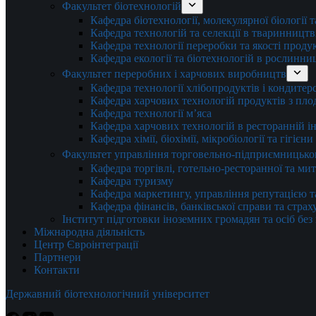
Факультет біотехнологій
Кафедра біотехнології, молекулярної біології 
Кафедра технологій та селекції в тваринництв
Кафедра технології переробки та якості проду
Кафедра екології та біотехнологій в рослинни
Факультет переробних і харчових виробництв
Кафедра технології хлібопродуктів і кондитер
Кафедра харчових технологій продуктів з плод
Кафедра технології м’яса
Кафедра харчових технологій в ресторанній ін
Кафедра хімії, біохімії, мікробіології та гігієн
Факультет управління торговельно-підприємницько
Кафедра торгівлі, готельно-ресторанної та ми
Кафедра туризму
Кафедра маркетингу, управління репутацією т
Кафедра фінансів, банківської справи та стра
Інститут підготовки іноземних громадян та осіб без
Міжнародна діяльність
Центр Євроінтеграції
Партнери
Контакти
Державний біотехнологічний університет