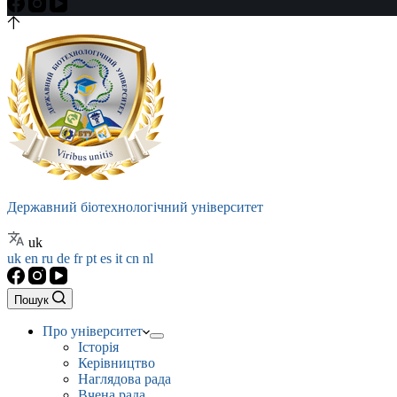
Державний біотехнологічний університет
uk
uk
en
ru
de
fr
pt
es
it
cn
nl
Пошук
Про університет
Історія
Керівництво
Наглядова рада
Вчена рада