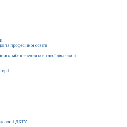
ти
ї та професійної освіти
йного забезпечення освітньої діяльності
торії
словості ДБТУ