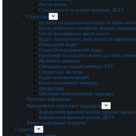
Якість освіти
Спеціальності та освітні програми ДБТУ
Структура
Інститут післядипломної освіти та бізнес-осві
Центр робітничих професій, фахової передвищо
Центр менеджменту якості освіти
Відділ ліцензування, акредитації та інформаці
Навчальний відділ
Редакційно-видавничий відділ
Проблемні та галузеві науково-дослідні лабора
Музейний комплекс
Навчально-дослідний комбінат БТУ
Студентське містечко
Відділ медіакомунікацій
Кінно-спортивний комплекс
Дендропарк
Військово-мобілізаційний підрозділ
Публічна інформація
Відокремлені структурні підрозділи
Харківський фаховий коледж харчової проми
Вовчанський фаховий коледж ДБТУ
Кінно-спортивний комплекс
Студенту
Розклад занять