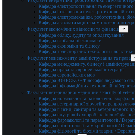
Факультет енергетики, робототехніки та комп’ютер
Кафедра електропостачання та енергетичног
Кафедра інтегрованих електротехнологій та 
Кафедра електромеханіки, робототехніки, біом
Кафедра автоматизації та комп’ютерно-інтегр
Факультет економічних відносин та фінансів
Кафедра обліку, аудиту та оподаткування
Кафедра глобальної економіки
Кафедра економіки та бізнесу
Кафедра транспортних технологій і логістики
Факультет менеджменту, адміністрування та права
Кафедра менеджменту, бізнесу і адмініструван
Кафедра права та європейської інтеграції
Кафедра європейських мов
Кафедра ЮНЕСКО «Філософія людського спілк
Кафедра інформаційних технологій, кібернети
Факультет ветеринарної медицини / Faculty of veterin
Кафедра нормальної та патологічної морфології
Кафедра ветеринарної хірургії та репродуктологі
Кафедра гігієни, санітарії та ветеринарного прав
Кафедра внутрішніх хвороб і клінічної діагностик
Кафедра фармакології та паразитології / Depart
Кафедра епізоотології та мікробіології / Depart
Кафедра фізіології та біохімії тварин / Departme