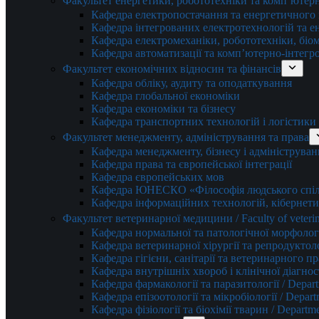
Факультет енергетики, робототехніки та комп’ютер
Кафедра електропостачання та енергетичног
Кафедра інтегрованих електротехнологій та 
Кафедра електромеханіки, робототехніки, біом
Кафедра автоматизації та комп’ютерно-інтегр
Факультет економічних відносин та фінансів
Кафедра обліку, аудиту та оподаткування
Кафедра глобальної економіки
Кафедра економіки та бізнесу
Кафедра транспортних технологій і логістики
Факультет менеджменту, адміністрування та права
Кафедра менеджменту, бізнесу і адмініструван
Кафедра права та європейської інтеграції
Кафедра європейських мов
Кафедра ЮНЕСКО «Філософія людського спілк
Кафедра інформаційних технологій, кібернети
Факультет ветеринарної медицини / Faculty of veterin
Кафедра нормальної та патологічної морфології
Кафедра ветеринарної хірургії та репродуктологі
Кафедра гігієни, санітарії та ветеринарного прав
Кафедра внутрішніх хвороб і клінічної діагностик
Кафедра фармакології та паразитології / Depart
Кафедра епізоотології та мікробіології / Depart
Кафедра фізіології та біохімії тварин / Departme