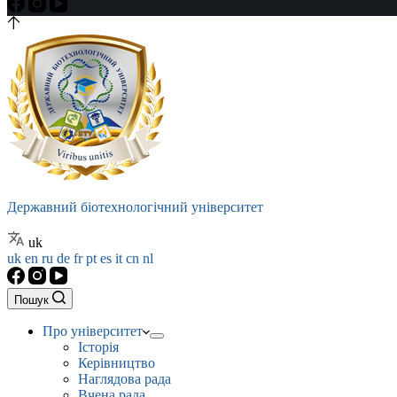
Державний біотехнологічний університет
uk
uk
en
ru
de
fr
pt
es
it
cn
nl
Пошук
Про університет
Історія
Керівництво
Наглядова рада
Вчена рада