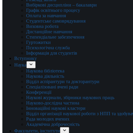
Вибіркові дисципліни – бакалаври
Графік освітнього процесу
Оплата за навчання
Студентське самоврядування
Виховна робота
Дистанційне навчання
Стипендіальне забезпечення
Гуртожитки
Психологічна служба
Інформація для студентів
Вступнику
Наука
Наукова бібліотека
Наукова діяльність
Відділ аспірантури та докторантури
Спеціалізовані вчені ради
Конференції
Наукові журнали, збірники наукових праць
Науково-дослідна частина
Інноваційні наукові кластери
Відділ організації наукової роботи з НПП та здобув
Рада молодих вчених
Академічна доброчесність
Факультети, інститути