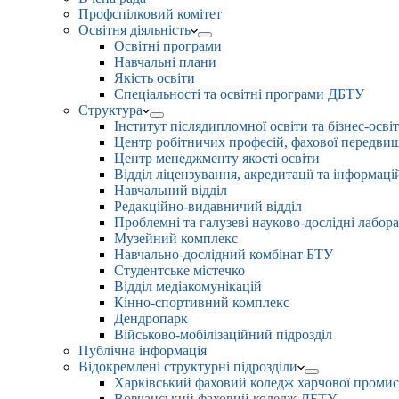
Профспілковий комітет
Освітня діяльність
Освітні програми
Навчальні плани
Якість освіти
Спеціальності та освітні програми ДБТУ
Структура
Інститут післядипломної освіти та бізнес-осві
Центр робітничих професій, фахової передвищо
Центр менеджменту якості освіти
Відділ ліцензування, акредитації та інформаці
Навчальний відділ
Редакційно-видавничий відділ
Проблемні та галузеві науково-дослідні лабора
Музейний комплекс
Навчально-дослідний комбінат БТУ
Студентське містечко
Відділ медіакомунікацій
Кінно-спортивний комплекс
Дендропарк
Військово-мобілізаційний підрозділ
Публічна інформація
Відокремлені структурні підрозділи
Харківський фаховий коледж харчової проми
Вовчанський фаховий коледж ДБТУ