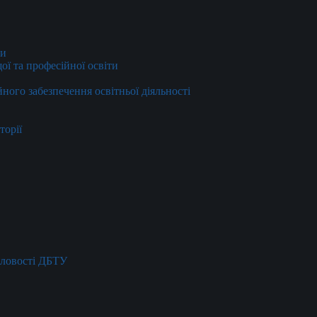
ти
ї та професійної освіти
йного забезпечення освітньої діяльності
торії
словості ДБТУ