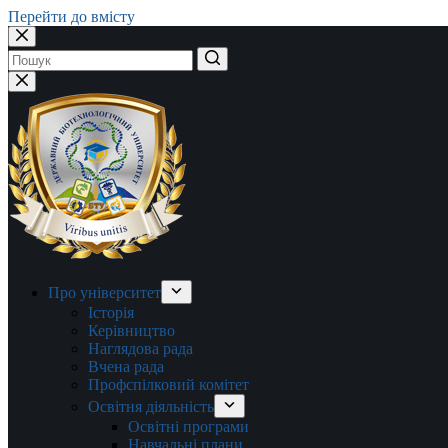
Перейти до вмісту
Немає
результатів
Про університет
Історія
Керівництво
Наглядова рада
Вчена рада
Профспілковий комітет
Освітня діяльність
Освітні програми
Навчальні плани