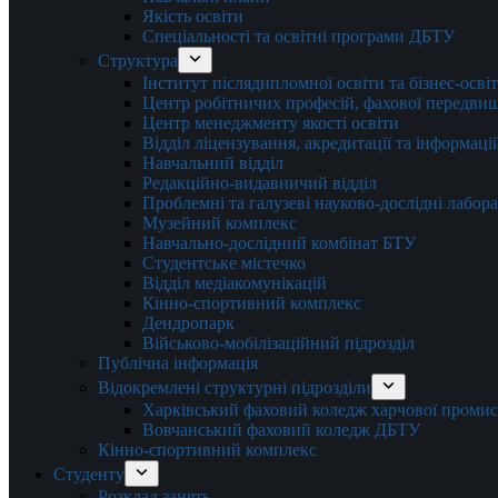
Якість освіти
Спеціальності та освітні програми ДБТУ
Структура
Інститут післядипломної освіти та бізнес-осві
Центр робітничих професій, фахової передвищо
Центр менеджменту якості освіти
Відділ ліцензування, акредитації та інформаці
Навчальний відділ
Редакційно-видавничий відділ
Проблемні та галузеві науково-дослідні лабора
Музейний комплекс
Навчально-дослідний комбінат БТУ
Студентське містечко
Відділ медіакомунікацій
Кінно-спортивний комплекс
Дендропарк
Військово-мобілізаційний підрозділ
Публічна інформація
Відокремлені структурні підрозділи
Харківський фаховий коледж харчової проми
Вовчанський фаховий коледж ДБТУ
Кінно-спортивний комплекс
Студенту
Розклад занять