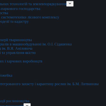
льних технологій та землевпорядкування
о-паркового господарства
рства
 системотехніки лісового комплексу
дезії та кадастру
енерії тваринництва
еріалів в машинобудуванні ім. О.І. Сідашенка
д ім. В.Я. Аніловича
 та управління якістю
их і харчових виробництв
 Можейка
 інтегрованого захисту і карантину рослин ім. Б.М. Литвинова
кції рослинництва