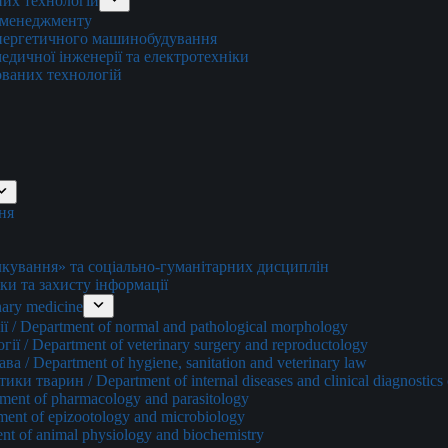
них технологій
о менеджменту
енергетичного машинобудування
едичної інженерії та електротехніки
ованих технологій
ня
ування» та соціально-гуманітарних дисциплін
ки та захисту інформації
ary medicine
 / Department of normal and pathological morphology
ї / Department of veterinary surgery and reproductology
а / Department of hygiene, sanitation and veterinary law
и тварин / Department of internal diseases and clinical diagnostics 
ment of pharmacology and parasitology
ment of epizootology and microbiology
nt of animal physiology and biochemistry