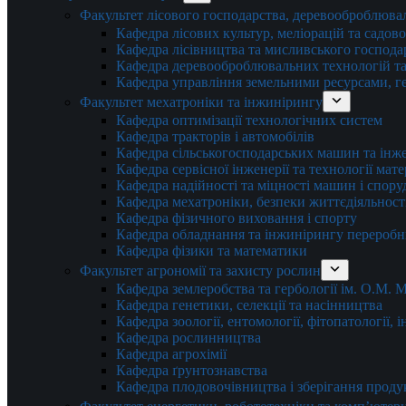
Факультет лісового господарства, деревооброблюва
Кафедра лісових культур, меліорацій та садов
Кафедра лісівництва та мисливського господа
Кафедра деревооброблювальних технологій та
Кафедра управління земельними ресурсами, гео
Факультет мехатроніки та інжинірингу
Кафедра оптимізації технологічних систем
Кафедра тракторів і автомобілів
Кафедра сільськогосподарських машин та інж
Кафедра cервісної інженерії та технології мат
Кафедра надійності та міцності машин і спору
Кафедра мехатроніки, безпеки життєдіяльності
Кафедра фізичного виховання і спорту
Кафедра обладнання та інжинірингу переробн
Кафедра фізики та математики
Факультет агрономії та захисту рослин
Кафедра землеробства та гербології ім. О.М.
Кафедра генетики, селекції та насінництва
Кафедра зоології, ентомології, фітопатології,
Кафедра рослинництва
Кафедра агрохімії
Кафедра ґрунтознавства
Кафедра плодовочівництва і зберігання проду