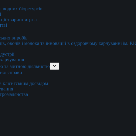
та водних біоресурсів
і
кції тваринництва
цтві
ських виробів
ів, овочів і молока та інновацій в оздоровчому харчуванні ім. Р
дустрії
и харчування
ю та митною діяльністю
тної справи
а клієнтським досвідом
хування
 громадянства