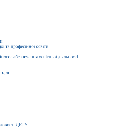
ти
ї та професійної освіти
йного забезпечення освітньої діяльності
торії
словості ДБТУ