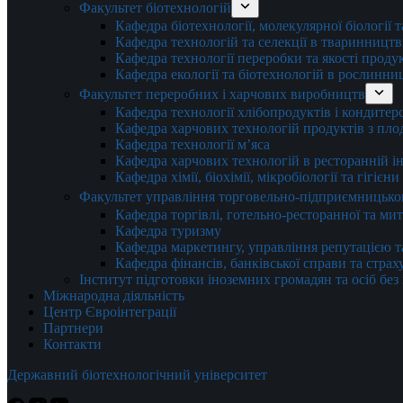
Факультет біотехнологій
Кафедра біотехнології, молекулярної біології 
Кафедра технологій та селекції в тваринництв
Кафедра технології переробки та якості проду
Кафедра екології та біотехнологій в рослинни
Факультет переробних і харчових виробництв
Кафедра технології хлібопродуктів і кондитер
Кафедра харчових технологій продуктів з плод
Кафедра технології м’яса
Кафедра харчових технологій в ресторанній ін
Кафедра хімії, біохімії, мікробіології та гігієн
Факультет управління торговельно-підприємницько
Кафедра торгівлі, готельно-ресторанної та ми
Кафедра туризму
Кафедра маркетингу, управління репутацією т
Кафедра фінансів, банківської справи та стра
Інститут підготовки іноземних громадян та осіб без
Міжнародна діяльність
Центр Євроінтеграції
Партнери
Контакти
Державний біотехнологічний університет