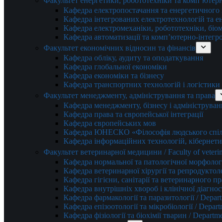
Факультет енергетики, робототехніки та комп’ютер
Кафедра електропостачання та енергетичног
Кафедра інтегрованих електротехнологій та 
Кафедра електромеханіки, робототехніки, біом
Кафедра автоматизації та комп’ютерно-інтегр
Факультет економічних відносин та фінансів
Кафедра обліку, аудиту та оподаткування
Кафедра глобальної економіки
Кафедра економіки та бізнесу
Кафедра транспортних технологій і логістики
Факультет менеджменту, адміністрування та права
Кафедра менеджменту, бізнесу і адмініструван
Кафедра права та європейської інтеграції
Кафедра європейських мов
Кафедра ЮНЕСКО «Філософія людського спілк
Кафедра інформаційних технологій, кібернети
Факультет ветеринарної медицини / Faculty of veterin
Кафедра нормальної та патологічної морфології
Кафедра ветеринарної хірургії та репродуктологі
Кафедра гігієни, санітарії та ветеринарного прав
Кафедра внутрішніх хвороб і клінічної діагностик
Кафедра фармакології та паразитології / Depart
Кафедра епізоотології та мікробіології / Depart
Кафедра фізіології та біохімії тварин / Departme