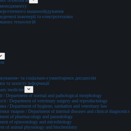
них технологій
о менеджменту
енергетичного машинобудування
едичної інженерії та електротехніки
ованих технологій
ня
ування» та соціально-гуманітарних дисциплін
ки та захисту інформації
ary medicine
 / Department of normal and pathological morphology
ї / Department of veterinary surgery and reproductology
а / Department of hygiene, sanitation and veterinary law
и тварин / Department of internal diseases and clinical diagnostics 
ment of pharmacology and parasitology
ment of epizootology and microbiology
nt of animal physiology and biochemistry