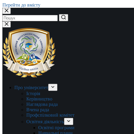
Перейти до вмісту
Немає
результатів
Про університет
Історія
Керівництво
Наглядова рада
Вчена рада
Профспілковий комітет
Освітня діяльність
Освітні програми
Навчальні плани