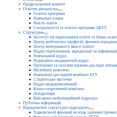
Профспілковий комітет
Освітня діяльність
Освітні програми
Навчальні плани
Якість освіти
Спеціальності та освітні програми ДБТУ
Структура
Інститут післядипломної освіти та бізнес-осві
Центр робітничих професій, фахової передвищо
Центр менеджменту якості освіти
Відділ ліцензування, акредитації та інформаці
Навчальний відділ
Редакційно-видавничий відділ
Проблемні та галузеві науково-дослідні лабора
Музейний комплекс
Навчально-дослідний комбінат БТУ
Студентське містечко
Відділ медіакомунікацій
Кінно-спортивний комплекс
Дендропарк
Військово-мобілізаційний підрозділ
Публічна інформація
Відокремлені структурні підрозділи
Харківський фаховий коледж харчової проми
Вовчанський фаховий коледж ДБТУ