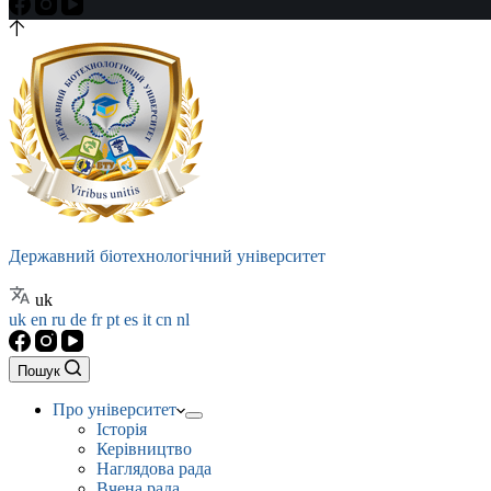
Державний біотехнологічний університет
uk
uk
en
ru
de
fr
pt
es
it
cn
nl
Пошук
Про університет
Історія
Керівництво
Наглядова рада
Вчена рада