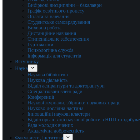
Вибіркові дисципліни – бакалаври
Графік освітнього процесу
Оплата за навчання
Студентське самоврядування
Виховна робота
Дистанційне навчання
Стипендіальне забезпечення
Гуртожитки
Психологічна служба
Інформація для студентів
Вступнику
Наука
Наукова бібліотека
Наукова діяльність
Відділ аспірантури та докторантури
Спеціалізовані вчені ради
Конференції
Наукові журнали, збірники наукових праць
Науково-дослідна частина
Інноваційні наукові кластери
Відділ організації наукової роботи з НПП та здобув
Рада молодих вчених
Академічна доброчесність
Факультети, інститути