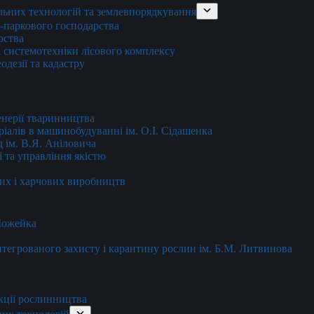
льних технологій та землевпорядкування
о-паркового господарства
рства
 системотехніки лісового комплексу
дезії та кадастру
енерії тваринництва
еріалів в машинобудуванні ім. О.І. Сідашенка
д ім. В.Я. Аніловича
 та управління якістю
их і харчових виробництв
 Можейка
 інтегрованого захисту і карантину рослин ім. Б.М. Литвинова
кції рослинництва