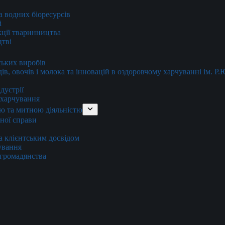
та водних біоресурсів
і
кції тваринництва
цтві
ських виробів
ів, овочів і молока та інновацій в оздоровчому харчуванні ім. Р
дустрії
и харчування
ю та митною діяльністю
тної справи
а клієнтським досвідом
хування
 громадянства