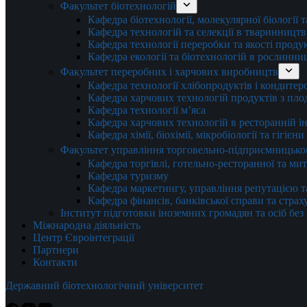
Факультет біотехнологій
Кафедра біотехнології, молекулярної біології 
Кафедра технологій та селекції в тваринництв
Кафедра технології переробки та якості проду
Кафедра екології та біотехнологій в рослинни
Факультет переробних і харчових виробництв
Кафедра технології хлібопродуктів і кондитер
Кафедра харчових технологій продуктів з плод
Кафедра технології м’яса
Кафедра харчових технологій в ресторанній ін
Кафедра хімії, біохімії, мікробіології та гігієн
Факультет управління торговельно-підприємницько
Кафедра торгівлі, готельно-ресторанної та ми
Кафедра туризму
Кафедра маркетингу, управління репутацією т
Кафедра фінансів, банківської справи та стра
Інститут підготовки іноземних громадян та осіб без
Міжнародна діяльність
Центр Євроінтеграції
Партнери
Контакти
Державний біотехнологічний університет