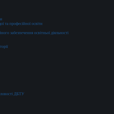
ти
ї та професійної освіти
йного забезпечення освітньої діяльності
торії
словості ДБТУ