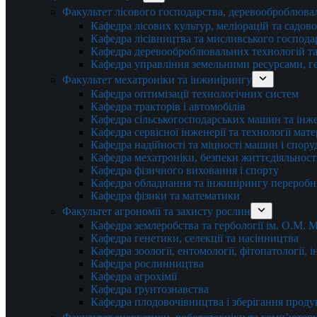
Факультет лісового господарства, деревооброблюва
Кафедра лісових культур, меліорацій та садов
Кафедра лісівництва та мисливського господа
Кафедра деревооброблювальних технологій та
Кафедра управління земельними ресурсами, гео
Факультет мехатроніки та інжинірингу
Кафедра оптимізації технологічних систем
Кафедра тракторів і автомобілів
Кафедра сільськогосподарських машин та інж
Кафедра cервісної інженерії та технології мат
Кафедра надійності та міцності машин і спору
Кафедра мехатроніки, безпеки життєдіяльності
Кафедра фізичного виховання і спорту
Кафедра обладнання та інжинірингу переробн
Кафедра фізики та математики
Факультет агрономії та захисту рослин
Кафедра землеробства та гербології ім. О.М.
Кафедра генетики, селекції та насінництва
Кафедра зоології, ентомології, фітопатології,
Кафедра рослинництва
Кафедра агрохімії
Кафедра ґрунтознавства
Кафедра плодовочівництва і зберігання проду