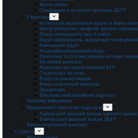
Якість освіти
Спеціальності та освітні програми ДБТУ
Структура
Інститут післядипломної освіти та бізнес-осві
Центр робітничих професій, фахової передвищо
Центр менеджменту якості освіти
Відділ ліцензування, акредитації та інформаці
Навчальний відділ
Редакційно-видавничий відділ
Проблемні та галузеві науково-дослідні лабора
Музейний комплекс
Навчально-дослідний комбінат БТУ
Студентське містечко
Відділ медіакомунікацій
Кінно-спортивний комплекс
Дендропарк
Військово-мобілізаційний підрозділ
Публічна інформація
Відокремлені структурні підрозділи
Харківський фаховий коледж харчової проми
Вовчанський фаховий коледж ДБТУ
Кінно-спортивний комплекс
Студенту
Розклад занять