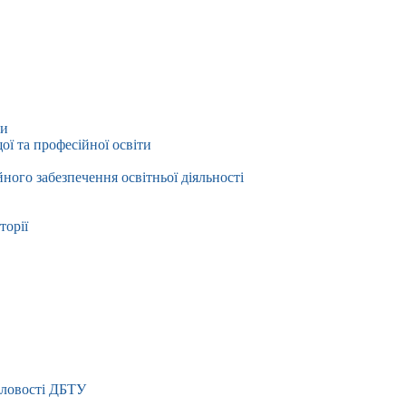
ти
ї та професійної освіти
йного забезпечення освітньої діяльності
торії
словості ДБТУ