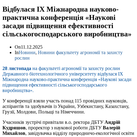
Відбулася ІХ Міжнародна науково-
практична конференція «Наукові
засади підвищення ефективності
сільськогосподарського виробництва»
On
11.12.2025
In
Новини
,
Новини факультету агрономії та захисту
рослин
28 листопада
на факультеті агрономії та захисту рослин
Державного біотехнологічного університету відбулася ІХ
Міжнародна науково-практична конференція «Наукові засади
підвищення ефективності сільськогосподарського
виробництва».
У конференції взяли участь понад 115 провідних науковців,
аспірантів та здобувачів із України, Узбекистану, Казахстану,
Грузії, Молдови, Польщі та Німеччини.
Учасників зустрічі привітали в.о. ректора ДБТУ
Андрій
Кудряшов
, проректор з наукової роботи ДБТУ
Валерій
Михайлов
, завідувачка відділу природничо-екологічної освіти