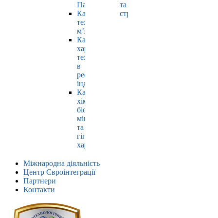
Павлюк
та
Кафедра
страхування
технології
м’яса
Кафедра
харчових
технологій
в
ресторанній
індустрії
Кафедра
хімії,
біохімії,
мікробіології
та
гігієни
харчування
Міжнародна діяльність
Центр Євроінтеграції
Партнери
Контакти