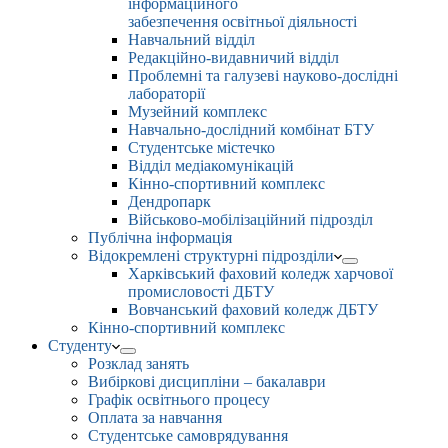
інформаційного
забезпечення освітньої діяльності
Навчальний відділ
Редакційно-видавничий відділ
Проблемні та галузеві науково-дослідні
лабораторії
Музейний комплекс
Навчально-дослідний комбінат БТУ
Студентське містечко
Відділ медіакомунікацій
Кінно-спортивний комплекс
Дендропарк
Військово-мобілізаційний підрозділ
Публічна інформація
Відокремлені структурні підрозділи
Харківський фаховий коледж харчової
промисловості ДБТУ
Вовчанський фаховий коледж ДБТУ
Кінно-спортивний комплекс
Студенту
Розклад занять
Вибіркові дисципліни – бакалаври
Графік освітнього процесу
Оплата за навчання
Студентське самоврядування