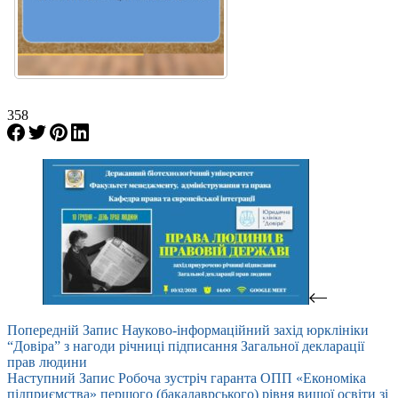
358
Попередній
Запис
Науково-інформаційний захід юрклініки
“Довіра” з нагоди річниці підписання Загальної декларації
прав людини
Наступний
Запис
Робоча зустріч гаранта ОПП «Економіка
підприємства» першого (бакалаврського) рівня вищої освіти зі