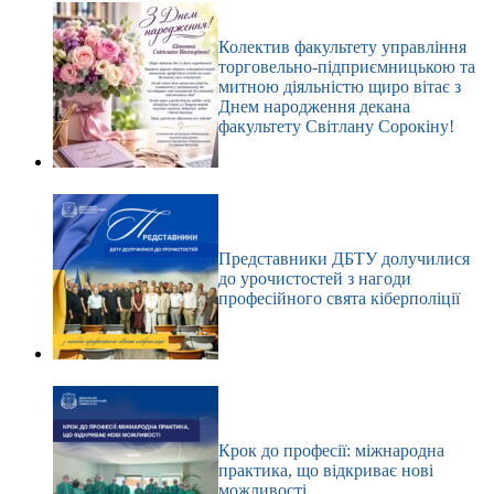
Колектив факультету управління
торговельно-підприємницькою та
митною діяльністю щиро вітає з
Днем народження декана
факультету Світлану Сорокіну!
Представники ДБТУ долучилися
до урочистостей з нагоди
професійного свята кіберполіції
Крок до професії: міжнародна
практика, що відкриває нові
можливості