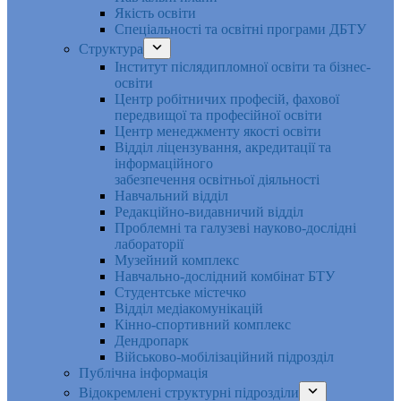
Якість освіти
Спеціальності та освітні програми ДБТУ
Структура
Інститут післядипломної освіти та бізнес-
освіти
Центр робітничих професій, фахової
передвищої та професійної освіти
Центр менеджменту якості освіти
Відділ ліцензування, акредитації та
інформаційного
забезпечення освітньої діяльності
Навчальний відділ
Редакційно-видавничий відділ
Проблемні та галузеві науково-дослідні
лабораторії
Музейний комплекс
Навчально-дослідний комбінат БТУ
Студентське містечко
Відділ медіакомунікацій
Кінно-спортивний комплекс
Дендропарк
Військово-мобілізаційний підрозділ
Публічна інформація
Відокремлені структурні підрозділи