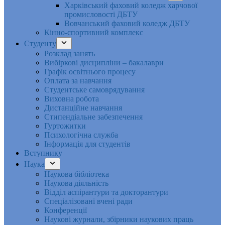
Харківський фаховий коледж харчової
промисловості ДБТУ
Вовчанський фаховий коледж ДБТУ
Кінно-спортивний комплекс
Студенту
Розклад занять
Вибіркові дисципліни – бакалаври
Графік освітнього процесу
Оплата за навчання
Студентське самоврядування
Виховна робота
Дистанційне навчання
Стипендіальне забезпечення
Гуртожитки
Психологічна служба
Інформація для студентів
Вступнику
Наука
Наукова бібліотека
Наукова діяльність
Відділ аспірантури та докторантури
Спеціалізовані вчені ради
Конференції
Наукові журнали, збірники наукових праць