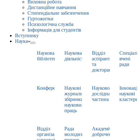
Виховна робота
Дистанційне навчання
Стипендіальне забезпечення
Гуртожитки
Психологічна служба
Інформація для студентів
Вступнику
Наука
Наукова
Наукова
Відділ
Спеціаліз
бібліотека
діяльність
аспірантури
вчені
та
ради
докторантури
Конференції
Наукові
Науково-
Інноваці
журнали,
дослідна
наукові
збірники
частина
кластери
наукових
праць
Відділ
Рада
Академічна
організації
молодих
доброчесність
наукової
вчених