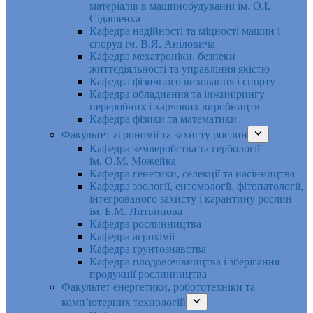
матеріалів в машинобудуванні ім. О.І.
Сідашенка
Кафедра надійності та міцності машин і
споруд ім. В.Я. Аніловича
Кафедра мехатроніки, безпеки
життєдіяльності та управління якістю
Кафедра фізичного виховання і спорту
Кафедра обладнання та інжинірингу
переробних і харчових виробництв
Кафедра фізики та математики
Факультет агрономії та захисту рослин
Кафедра землеробства та гербології
ім. О.М. Можейка
Кафедра генетики, селекції та насінництва
Кафедра зоології, ентомології, фітопатології,
інтегрованого захисту і карантину рослин
ім. Б.М. Литвинова
Кафедра рослинництва
Кафедра агрохімії
Кафедра ґрунтознавства
Кафедра плодовочівництва і зберігання
продукції рослинництва
Факультет енергетики, робототехніки та
комп’ютерних технологій