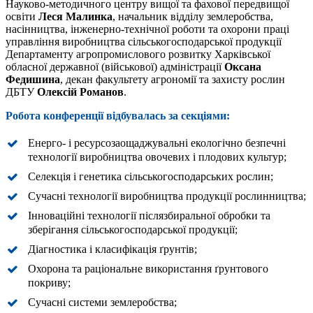
Науково-методичного центру вищої та фахової передвищої
освіти
Леся Малинка
, начальник відділу землеробства,
насінництва, інженерно-технічної роботи та охорони праці
управління виробництва сільськогосподарської продукції
Департаменту агропромислового розвитку Харківської
обласної державної (військової) адміністрації
Оксана
Федишина
, декан факультету агрономії та захисту рослин
ДБТУ
Олексій Романов
.
Робота конференції відбувалась за секціями:
Енерго- і ресурсозаощаджувальні екологічно безпечні
технології виробництва овочевих і плодових культур;
Селекція і генетика сільськогосподарських рослин;
Сучасні технології виробництва продукції рослинництва;
Інноваційні технології післязбиральної обробки та
зберігання сільськогосподарської продукції;
Діагностика і класифікація ґрунтів;
Охорона та раціональне використання ґрунтового
покриву;
Сучасні системи землеробства;