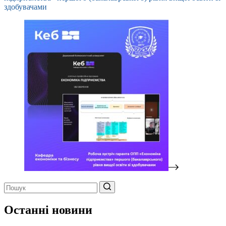
здобувачами
Немає
результатів
Останні новини