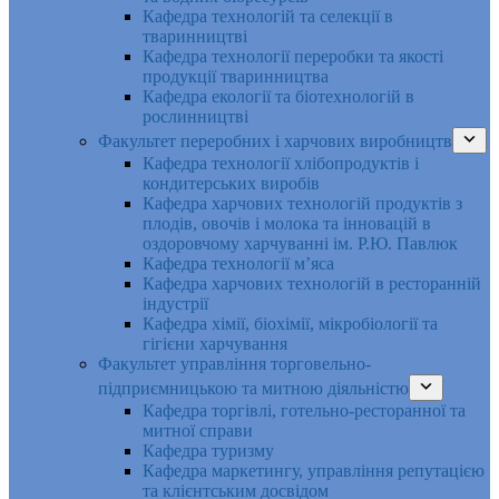
Кафедра технологій та селекції в
тваринництві
Кафедра технології переробки та якості
продукції тваринництва
Кафедра екології та біотехнологій в
рослинництві
Факультет переробних і харчових виробництв
Кафедра технології хлібопродуктів і
кондитерських виробів
Кафедра харчових технологій продуктів з
плодів, овочів і молока та інновацій в
оздоровчому харчуванні ім. Р.Ю. Павлюк
Кафедра технології м’яса
Кафедра харчових технологій в ресторанній
індустрії
Кафедра хімії, біохімії, мікробіології та
гігієни харчування
Факультет управління торговельно-
підприємницькою та митною діяльністю
Кафедра торгівлі, готельно-ресторанної та
митної справи
Кафедра туризму
Кафедра маркетингу, управління репутацією
та клієнтським досвідом