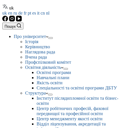
uk
uk
en
ru
de
fr
pt
es
it
cn
nl
Пошук
Про університет
Історія
Керівництво
Наглядова рада
Вчена рада
Профспілковий комітет
Освітня діяльність
Освітні програми
Навчальні плани
Якість освіти
Спеціальності та освітні програми ДБТУ
Структура
Інститут післядипломної освіти та бізнес-
освіти
Центр робітничих професій, фахової
передвищої та професійної освіти
Центр менеджменту якості освіти
Відділ ліцензування, акредитації та