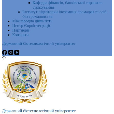
Кафедра фінансів, банківської справи та
страхування
Інститут підготовки іноземних громадян та осіб
без громадянства
Міжнародна діяльність
Центр Євроінтеграції
Партнери
Контакти
Державний біотехнологічний університет
Державний біотехнологічний університет