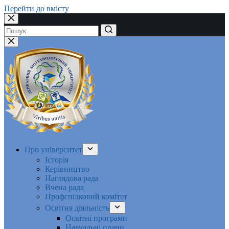
Перейти до вмісту
Немає
результатів
Про університет
Історія
Керівництво
Наглядова рада
Вчена рада
Профспілковий комітет
Освітня діяльність
Освітні програми
Навчальні плани