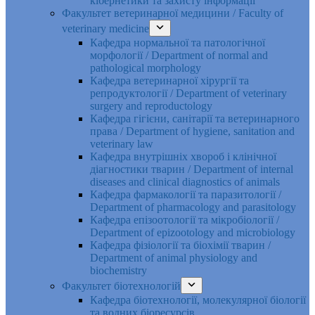
кібернетики та захисту інформації
Факультет ветеринарної медицини / Faculty of
veterinary medicine
Кафедра нормальної та патологічної
морфології / Department of normal and
pathological morphology
Кафедра ветеринарної хірургії та
репродуктології / Department of veterinary
surgery and reproductology
Кафедра гігієни, санітарії та ветеринарного
права / Department of hygiene, sanitation and
veterinary law
Кафедра внутрішніх хвороб і клінічної
діагностики тварин / Department of internal
diseases and clinical diagnostics of animals
Кафедра фармакології та паразитології /
Department of pharmacology and parasitology
Кафедра епізоотології та мікробіології /
Department of epizootology and microbiology
Кафедра фізіології та біохімії тварин /
Department of animal physiology and
biochemistry
Факультет біотехнологій
Кафедра біотехнології, молекулярної біології
та водних біоресурсів