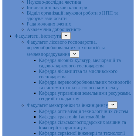
Науково-дослідна частина
Інноваційні наукові кластери
Відділ організації наукової роботи з НПП та
здобувачами освіти
Рада молодих вчених
Академічна доброчесність
Факультети, інститути
Факультет лісового господарства,
деревооброблювальних технологій та
землевпорядкування
Кафедра лісових культур, меліорацій та
садово-паркового господарства
Кафедра лісівництва та мисливського
господарства
Кафедра деревооброблювальних технологій
та системотехніки лісового комплексу
Кафедра управління земельними ресурсами,
геодезії та кадастру
Факультет мехатроніки та інжинірингу
Кафедра оптимізації технологічних систем
Кафедра тракторів і автомобілів
Кафедра сільськогосподарських машин та
інженерії тваринництва
Кафедра cервісної інженерії та технології