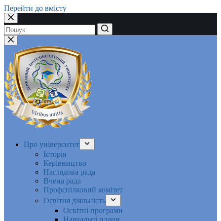
Перейти до вмісту
Немає
результатів
Про університет
Історія
Керівництво
Наглядова рада
Вчена рада
Профспілковий комітет
Освітня діяльність
Освітні програми
Навчальні плани