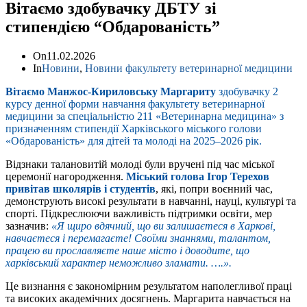
Вітаємо здобувачку ДБТУ зі
стипендією “Обдарованість”
On
11.02.2026
In
Новини
,
Новини факультету ветеринарної медицини
Вітаємо Манжос-Кириловську Маргариту
здобувачку 2
курсу денної форми навчання факультету ветеринарної
медицини за спеціальністю 211 «Ветеринарна медицина» з
призначенням стипендії Харківського міського голови
«Обдарованість» для дітей та молоді на 2025–2026 рік.
Відзнаки талановитій молоді були вручені під час міської
церемонії нагородження.
Міський голова Ігор Терехов
привітав школярів і студентів
, які, попри воєнний час,
демонструють високі результати в навчанні, науці, культурі та
спорті. Підкреслюючи важливість підтримки освіти, мер
зазначив:
«Я щиро вдячний, що ви залишаєтеся в Харкові,
навчаєтеся і перемагаєте! Своїми знаннями, талантом,
працею ви прославляєте наше місто і доводите, що
харківський характер неможливо зламати. ….».
Це визнання є закономірним результатом наполегливої праці
та високих академічних досягнень. Маргарита навчається на