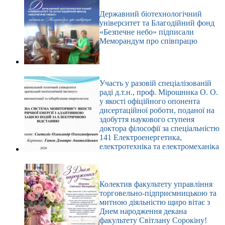
Державний біотехнологічний
університет та Благодійний фонд
«Безпечне небо» підписали
Меморандум про співпрацю
Участь у разовій спеціалізованій
раді д.т.н., проф. Мірошника О. О.
у якості офіційного опонента
дисертаційної роботи, поданої на
здобуття наукового ступеня
доктора філософії за спеціальністю
141 Електроенергетика,
електротехніка та електромеханіка
Колектив факультету управління
торговельно-підприємницькою та
митною діяльністю щиро вітає з
Днем народження декана
факультету Світлану Сорокіну!