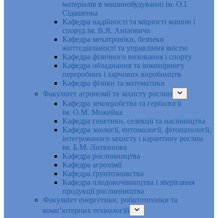
матеріалів в машинобудуванні ім. О.І.
Сідашенка
Кафедра надійності та міцності машин і
споруд ім. В.Я. Аніловича
Кафедра мехатроніки, безпеки
життєдіяльності та управління якістю
Кафедра фізичного виховання і спорту
Кафедра обладнання та інжинірингу
переробних і харчових виробництв
Кафедра фізики та математики
Факультет агрономії та захисту рослин
Кафедра землеробства та гербології
ім. О.М. Можейка
Кафедра генетики, селекції та насінництва
Кафедра зоології, ентомології, фітопатології,
інтегрованого захисту і карантину рослин
ім. Б.М. Литвинова
Кафедра рослинництва
Кафедра агрохімії
Кафедра ґрунтознавства
Кафедра плодовочівництва і зберігання
продукції рослинництва
Факультет енергетики, робототехніки та
комп’ютерних технологій