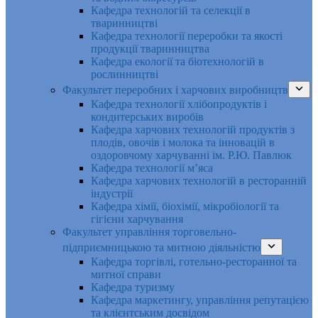
Кафедра технологій та селекції в
тваринництві
Кафедра технології переробки та якості
продукції тваринництва
Кафедра екології та біотехнологій в
рослинництві
Факультет переробних і харчових виробництв
Кафедра технології хлібопродуктів і
кондитерських виробів
Кафедра харчових технологій продуктів з
плодів, овочів і молока та інновацій в
оздоровчому харчуванні ім. Р.Ю. Павлюк
Кафедра технології м’яса
Кафедра харчових технологій в ресторанній
індустрії
Кафедра хімії, біохімії, мікробіології та
гігієни харчування
Факультет управління торговельно-
підприємницькою та митною діяльністю
Кафедра торгівлі, готельно-ресторанної та
митної справи
Кафедра туризму
Кафедра маркетингу, управління репутацією
та клієнтським досвідом