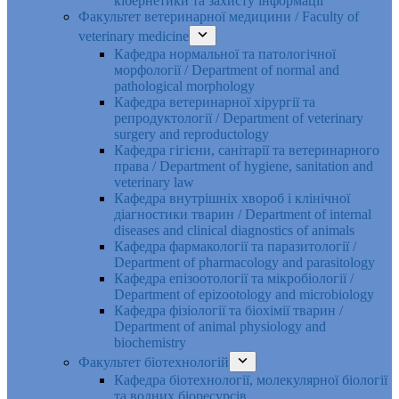
кібернетики та захисту інформації
Факультет ветеринарної медицини / Faculty of
veterinary medicine
Кафедра нормальної та патологічної
морфології / Department of normal and
pathological morphology
Кафедра ветеринарної хірургії та
репродуктології / Department of veterinary
surgery and reproductology
Кафедра гігієни, санітарії та ветеринарного
права / Department of hygiene, sanitation and
veterinary law
Кафедра внутрішніх хвороб і клінічної
діагностики тварин / Department of internal
diseases and clinical diagnostics of animals
Кафедра фармакології та паразитології /
Department of pharmacology and parasitology
Кафедра епізоотології та мікробіології /
Department of epizootology and microbiology
Кафедра фізіології та біохімії тварин /
Department of animal physiology and
biochemistry
Факультет біотехнологій
Кафедра біотехнології, молекулярної біології
та водних біоресурсів