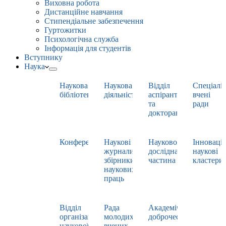
Виховна робота
Дистанційне навчання
Стипендіальне забезпечення
Гуртожитки
Психологічна служба
Інформація для студентів
Вступнику
Наука
Наукова
Наукова
Відділ
Спеціаліз
бібліотека
діяльність
аспірантури
вчені
та
ради
докторантури
Конференції
Наукові
Науково-
Інноваці
журнали,
дослідна
наукові
збірники
частина
кластери
наукових
праць
Відділ
Рада
Академічна
організації
молодих
доброчесність
наукової
вчених