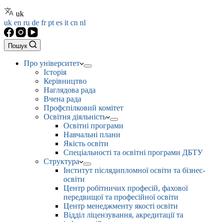
uk
uk
en
ru
de
fr
pt
es
it
cn
nl
Пошук
Про університет
Історія
Керівництво
Наглядова рада
Вчена рада
Профспілковий комітет
Освітня діяльність
Освітні програми
Навчальні плани
Якість освіти
Спеціальності та освітні програми ДБТУ
Структура
Інститут післядипломної освіти та бізнес-
освіти
Центр робітничих професій, фахової
передвищої та професійної освіти
Центр менеджменту якості освіти
Відділ ліцензування, акредитації та