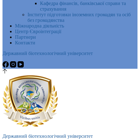
Кафедра фінансів, банківської справи та
страхування
Інститут підготовки іноземних громадян та осіб
без громадянства
Міжнародна діяльність
Центр Євроінтеграції
Партнери
Контакти
Державний біотехнологічний університет
Державний біотехнологічний університет