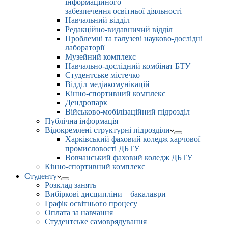
інформаційного
забезпечення освітньої діяльності
Навчальний відділ
Редакційно-видавничий відділ
Проблемні та галузеві науково-дослідні
лабораторії
Музейний комплекс
Навчально-дослідний комбінат БТУ
Студентське містечко
Відділ медіакомунікацій
Кінно-спортивний комплекс
Дендропарк
Військово-мобілізаційний підрозділ
Публічна інформація
Відокремлені структурні підрозділи
Харківський фаховий коледж харчової
промисловості ДБТУ
Вовчанський фаховий коледж ДБТУ
Кінно-спортивний комплекс
Студенту
Розклад занять
Вибіркові дисципліни – бакалаври
Графік освітнього процесу
Оплата за навчання
Студентське самоврядування