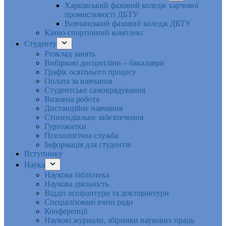
Харківський фаховий коледж харчової
промисловості ДБТУ
Вовчанський фаховий коледж ДБТУ
Кінно-спортивний комплекс
Студенту
Розклад занять
Вибіркові дисципліни – бакалаври
Графік освітнього процесу
Оплата за навчання
Студентське самоврядування
Виховна робота
Дистанційне навчання
Стипендіальне забезпечення
Гуртожитки
Психологічна служба
Інформація для студентів
Вступнику
Наука
Наукова бібліотека
Наукова діяльність
Відділ аспірантури та докторантури
Спеціалізовані вчені ради
Конференції
Наукові журнали, збірники наукових праць