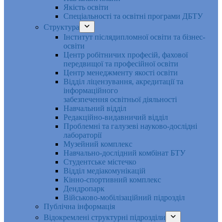
Якість освіти
Спеціальності та освітні програми ДБТУ
Структура
Інститут післядипломної освіти та бізнес-
освіти
Центр робітничих професій, фахової
передвищої та професійної освіти
Центр менеджменту якості освіти
Відділ ліцензування, акредитації та
інформаційного
забезпечення освітньої діяльності
Навчальний відділ
Редакційно-видавничий відділ
Проблемні та галузеві науково-дослідні
лабораторії
Музейний комплекс
Навчально-дослідний комбінат БТУ
Студентське містечко
Відділ медіакомунікацій
Кінно-спортивний комплекс
Дендропарк
Військово-мобілізаційний підрозділ
Публічна інформація
Відокремлені структурні підрозділи