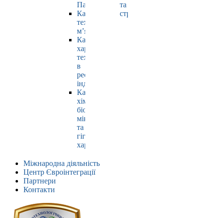
Павлюк
та
Кафедра
страхування
технології
м’яса
Кафедра
харчових
технологій
в
ресторанній
індустрії
Кафедра
хімії,
біохімії,
мікробіології
та
гігієни
харчування
Міжнародна діяльність
Центр Євроінтеграції
Партнери
Контакти