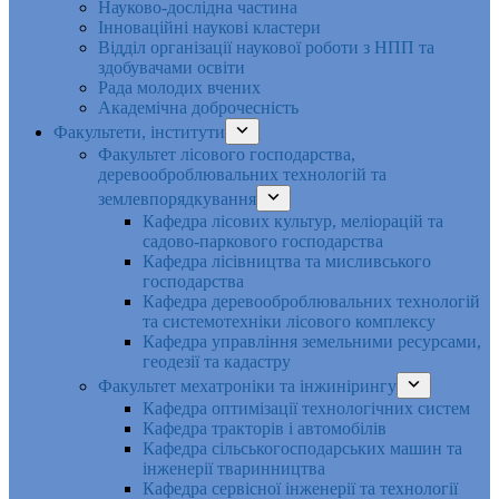
Науково-дослідна частина
Інноваційні наукові кластери
Відділ організації наукової роботи з НПП та
здобувачами освіти
Рада молодих вчених
Академічна доброчесність
Факультети, інститути
Факультет лісового господарства,
деревооброблювальних технологій та
землевпорядкування
Кафедра лісових культур, меліорацій та
садово-паркового господарства
Кафедра лісівництва та мисливського
господарства
Кафедра деревооброблювальних технологій
та системотехніки лісового комплексу
Кафедра управління земельними ресурсами,
геодезії та кадастру
Факультет мехатроніки та інжинірингу
Кафедра оптимізації технологічних систем
Кафедра тракторів і автомобілів
Кафедра сільськогосподарських машин та
інженерії тваринництва
Кафедра cервісної інженерії та технології