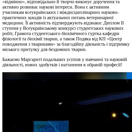
«відмінно», відповідально й творчо виконує доручення та
активно розвиває наукові інтереси. Вона є активним
учасникам всеукраїнських і міждисциплінарних науково-
практичних заходів із актуальних питань ветеринарної
медицини. Її активність підтверджують відзнаки: Диплом ІІ
ступеня у Всеукраїнському конкурсі студентських наукових
робіт, Грамота студентського біохімічного гуртка кафедри
фізіології та біохімії тварин, а також Подяка від КП «Центр
поводження з тваринами» за благодійну діяльність і підтримку
міського притулку для бездомних тварин.
Бажаємо Маргариті подальших успіхів у навчанні та науковій
діяльності, нових здобутків і натхнення в обраній професії!