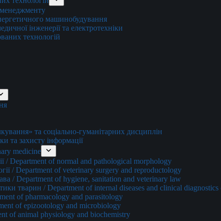
них технологій
о менеджменту
енергетичного машинобудування
едичної інженерії та електротехніки
ованих технологій
ня
ування» та соціально-гуманітарних дисциплін
ки та захисту інформації
ary medicine
 / Department of normal and pathological morphology
ї / Department of veterinary surgery and reproductology
а / Department of hygiene, sanitation and veterinary law
и тварин / Department of internal diseases and clinical diagnostics 
ment of pharmacology and parasitology
ment of epizootology and microbiology
nt of animal physiology and biochemistry