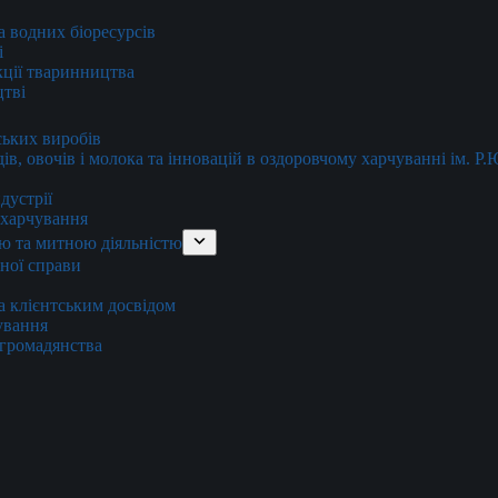
та водних біоресурсів
і
кції тваринництва
цтві
ських виробів
ів, овочів і молока та інновацій в оздоровчому харчуванні ім. Р
дустрії
и харчування
ю та митною діяльністю
тної справи
а клієнтським досвідом
хування
 громадянства