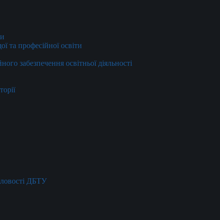
ти
ї та професійної освіти
йного забезпечення освітньої діяльності
торії
словості ДБТУ