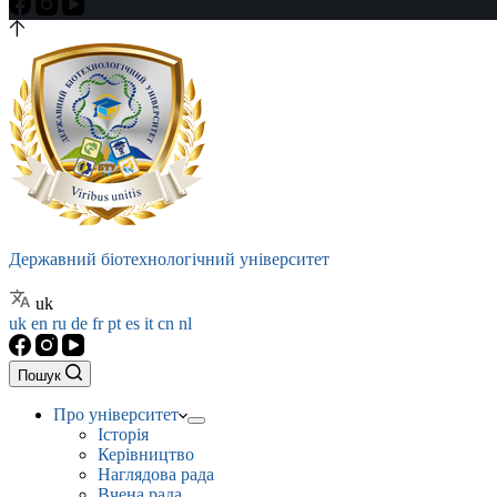
Державний біотехнологічний університет
uk
uk
en
ru
de
fr
pt
es
it
cn
nl
Пошук
Про університет
Історія
Керівництво
Наглядова рада
Вчена рада