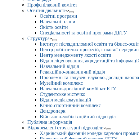
Профспілковий комітет
Освітня діяльність
Освітні програми
Навчальні плани
Якість освіти
Спеціальності та освітні програми ДБТУ
Структура
Інститут післядипломної освіти та бізнес-осві
Центр робітничих професій, фахової передвищо
Центр менеджменту якості освіти
Відділ ліцензування, акредитації та інформаці
Навчальний відділ
Редакційно-видавничий відділ
Проблемні та галузеві науково-дослідні лабора
Музейний комплекс
Навчально-дослідний комбінат БТУ
Студентське містечко
Відділ медіакомунікацій
Кінно-спортивний комплекс
Дендропарк
Військово-мобілізаційний підрозділ
Публічна інформація
Відокремлені структурні підрозділи
Харківський фаховий коледж харчової проми
Вовчанський фаховий коледж ДБТУ