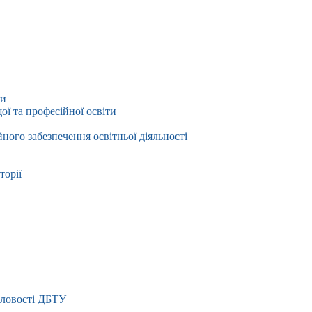
ти
ї та професійної освіти
йного забезпечення освітньої діяльності
торії
словості ДБТУ