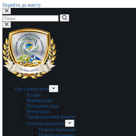
Перейти до вмісту
Немає
результатів
Про університет
Історія
Керівництво
Наглядова рада
Вчена рада
Профспілковий комітет
Освітня діяльність
Освітні програми
Навчальні плани