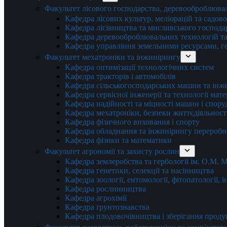
Факультет лісового господарства, деревооброблюва
Кафедра лісових культур, меліорацій та садов
Кафедра лісівництва та мисливського господа
Кафедра деревооброблювальних технологій та
Кафедра управління земельними ресурсами, гео
Факультет мехатроніки та інжинірингу
Кафедра оптимізації технологічних систем
Кафедра тракторів і автомобілів
Кафедра сільськогосподарських машин та інж
Кафедра cервісної інженерії та технології мат
Кафедра надійності та міцності машин і спору
Кафедра мехатроніки, безпеки життєдіяльності
Кафедра фізичного виховання і спорту
Кафедра обладнання та інжинірингу переробн
Кафедра фізики та математики
Факультет агрономії та захисту рослин
Кафедра землеробства та гербології ім. О.М.
Кафедра генетики, селекції та насінництва
Кафедра зоології, ентомології, фітопатології,
Кафедра рослинництва
Кафедра агрохімії
Кафедра ґрунтознавства
Кафедра плодовочівництва і зберігання проду