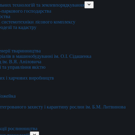
льних технологій та землевпорядкування
о-паркового господарства
рства
 системотехніки лісового комплексу
дезії та кадастру
енерії тваринництва
еріалів в машинобудуванні ім. О.І. Сідашенка
д ім. В.Я. Аніловича
 та управління якістю
их і харчових виробництв
 Можейка
 інтегрованого захисту і карантину рослин ім. Б.М. Литвинова
кції рослинництва