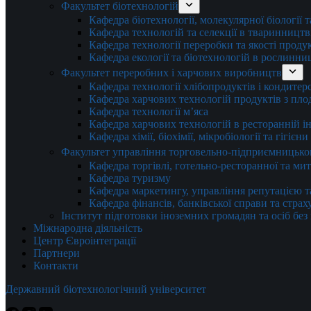
Факультет біотехнологій
Кафедра біотехнології, молекулярної біології 
Кафедра технологій та селекції в тваринництв
Кафедра технології переробки та якості проду
Кафедра екології та біотехнологій в рослинни
Факультет переробних і харчових виробництв
Кафедра технології хлібопродуктів і кондитер
Кафедра харчових технологій продуктів з плод
Кафедра технології м’яса
Кафедра харчових технологій в ресторанній ін
Кафедра хімії, біохімії, мікробіології та гігієн
Факультет управління торговельно-підприємницько
Кафедра торгівлі, готельно-ресторанної та ми
Кафедра туризму
Кафедра маркетингу, управління репутацією т
Кафедра фінансів, банківської справи та стра
Інститут підготовки іноземних громадян та осіб без
Міжнародна діяльність
Центр Євроінтеграції
Партнери
Контакти
Державний біотехнологічний університет