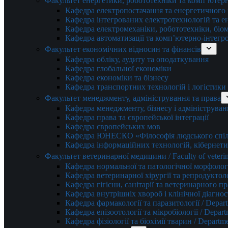
Факультет енергетики, робототехніки та комп’ютер
Кафедра електропостачання та енергетичног
Кафедра інтегрованих електротехнологій та 
Кафедра електромеханіки, робототехніки, біом
Кафедра автоматизації та комп’ютерно-інтегр
Факультет економічних відносин та фінансів
Кафедра обліку, аудиту та оподаткування
Кафедра глобальної економіки
Кафедра економіки та бізнесу
Кафедра транспортних технологій і логістики
Факультет менеджменту, адміністрування та права
Кафедра менеджменту, бізнесу і адмініструван
Кафедра права та європейської інтеграції
Кафедра європейських мов
Кафедра ЮНЕСКО «Філософія людського спілк
Кафедра інформаційних технологій, кібернети
Факультет ветеринарної медицини / Faculty of veterin
Кафедра нормальної та патологічної морфології
Кафедра ветеринарної хірургії та репродуктологі
Кафедра гігієни, санітарії та ветеринарного прав
Кафедра внутрішніх хвороб і клінічної діагностик
Кафедра фармакології та паразитології / Depart
Кафедра епізоотології та мікробіології / Depart
Кафедра фізіології та біохімії тварин / Departme