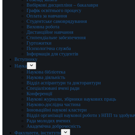
Вибіркові дисципліни – бакалаври
Графік освітнього процесу
Оплата за навчання
Студентське самоврядування
Виховна робота
Дистанційне навчання
Стипендіальне забезпечення
Гуртожитки
Психологічна служба
Інформація для студентів
Вступнику
Наука
Наукова бібліотека
Наукова діяльність
Відділ аспірантури та докторантури
Спеціалізовані вчені ради
Конференції
Наукові журнали, збірники наукових праць
Науково-дослідна частина
Інноваційні наукові кластери
Відділ організації наукової роботи з НПП та здобув
Рада молодих вчених
Академічна доброчесність
Факультети, інститути