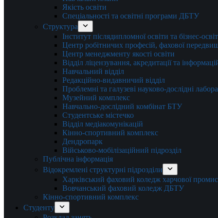
Якість освіти
Спеціальності та освітні програми ДБТУ
Структура
Інститут післядипломної освіти та бізнес-осві
Центр робітничих професій, фахової передвищо
Центр менеджменту якості освіти
Відділ ліцензування, акредитації та інформаці
Навчальний відділ
Редакційно-видавничий відділ
Проблемні та галузеві науково-дослідні лабора
Музейний комплекс
Навчально-дослідний комбінат БТУ
Студентське містечко
Відділ медіакомунікацій
Кінно-спортивний комплекс
Дендропарк
Військово-мобілізаційний підрозділ
Публічна інформація
Відокремлені структурні підрозділи
Харківський фаховий коледж харчової проми
Вовчанський фаховий коледж ДБТУ
Кінно-спортивний комплекс
Студенту
Розклад занять