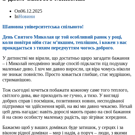
On
06.12.2025
In
Новини
Шановна університетська спільното!
День Святого Миколая це той особливий ранок у році,
коли повітря ніби стає м’якшим, теплішим, і кожен з нас
прокидається з тихим передчуттям чогось доброго
.
У дитинстві ми вірили, що достатньо щиро загадати бажання
– і Миколай неодмінно знайде спосіб підкласти під подушку
маленьке диво. І хоч ми давно виросли, ця віра чомусь ніколи
не зникає повністю. Просто ховається глибше, стає мудрішою,
стриманішою.
Тож сьогодні хочеться побажати кожному саме того теплого,
світлого дива, яке приходить не гучно, а тихо. У вигляді
добрих справ і посмішок, позитивних новин, несподіваної
підтримки чи здійснення мрій, на які ми давно чекаємо. Нехай
цей день нагадає: навіть дорослі мають право на свої бажання
й на свою особисту маленьку радість, що зігріває зсередини.
Бажаємо щоб у ваших домівках буде затишок, у серцях і за
вікном рідної домівки – мир і надія, а поруч – люди, з якими