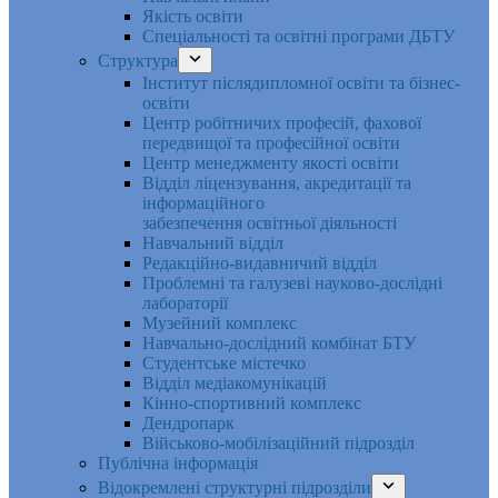
Якість освіти
Спеціальності та освітні програми ДБТУ
Структура
Інститут післядипломної освіти та бізнес-
освіти
Центр робітничих професій, фахової
передвищої та професійної освіти
Центр менеджменту якості освіти
Відділ ліцензування, акредитації та
інформаційного
забезпечення освітньої діяльності
Навчальний відділ
Редакційно-видавничий відділ
Проблемні та галузеві науково-дослідні
лабораторії
Музейний комплекс
Навчально-дослідний комбінат БТУ
Студентське містечко
Відділ медіакомунікацій
Кінно-спортивний комплекс
Дендропарк
Військово-мобілізаційний підрозділ
Публічна інформація
Відокремлені структурні підрозділи