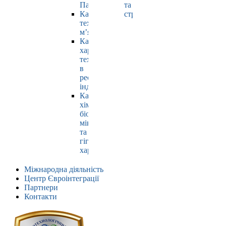
Павлюк
та
Кафедра
страхування
технології
м’яса
Кафедра
харчових
технологій
в
ресторанній
індустрії
Кафедра
хімії,
біохімії,
мікробіології
та
гігієни
харчування
Міжнародна діяльність
Центр Євроінтеграції
Партнери
Контакти