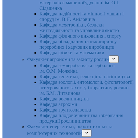
матеріалів в машинобудуванні ім. О.І.
Сідашенка
Кафедра надійності та міцності машин і
споруд ім. В.Я. Аніловича
Кафедра мехатроніки, безпеки
життєдіяльності та управління якістю
Кафедра фізичного виховання і спорту
Кафедра обладнання та інжинірингу
переробних і харчових виробництв
Кафедра фізики та математики
Факультет агрономії та захисту рослин
Кафедра землеробства та гербології
ім. О.М. Можейка
Кафедра генетики, селекції та насінництва
Кафедра зоології, ентомології, фітопатології,
інтегрованого захисту і карантину рослин
ім. Б.М. Литвинова
Кафедра рослинництва
Кафедра агрохімії
Кафедра ґрунтознавства
Кафедра плодовочівництва і зберігання
продукції рослинництва
Факультет енергетики, робототехніки та
комп’ютерних технологій