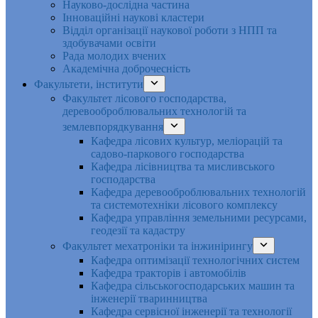
Науково-дослідна частина
Інноваційні наукові кластери
Відділ організації наукової роботи з НПП та
здобувачами освіти
Рада молодих вчених
Академічна доброчесність
Факультети, інститути
Факультет лісового господарства,
деревооброблювальних технологій та
землевпорядкування
Кафедра лісових культур, меліорацій та
садово-паркового господарства
Кафедра лісівництва та мисливського
господарства
Кафедра деревооброблювальних технологій
та системотехніки лісового комплексу
Кафедра управління земельними ресурсами,
геодезії та кадастру
Факультет мехатроніки та інжинірингу
Кафедра оптимізації технологічних систем
Кафедра тракторів і автомобілів
Кафедра сільськогосподарських машин та
інженерії тваринництва
Кафедра cервісної інженерії та технології