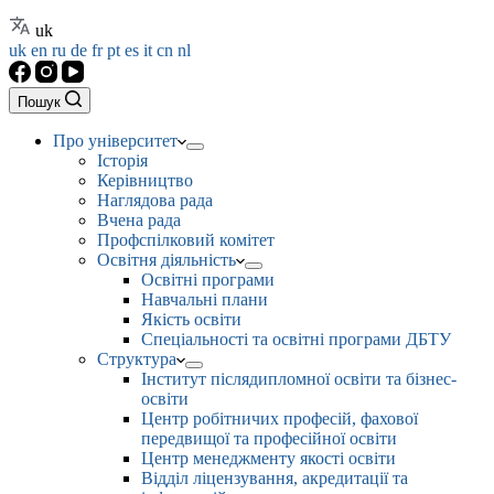
uk
uk
en
ru
de
fr
pt
es
it
cn
nl
Пошук
Про університет
Історія
Керівництво
Наглядова рада
Вчена рада
Профспілковий комітет
Освітня діяльність
Освітні програми
Навчальні плани
Якість освіти
Спеціальності та освітні програми ДБТУ
Структура
Інститут післядипломної освіти та бізнес-
освіти
Центр робітничих професій, фахової
передвищої та професійної освіти
Центр менеджменту якості освіти
Відділ ліцензування, акредитації та