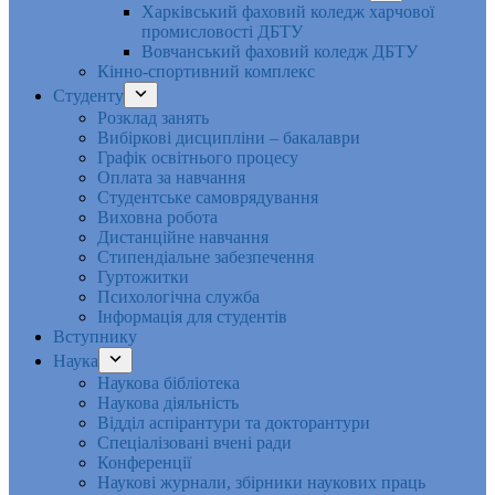
Харківський фаховий коледж харчової
промисловості ДБТУ
Вовчанський фаховий коледж ДБТУ
Кінно-спортивний комплекс
Студенту
Розклад занять
Вибіркові дисципліни – бакалаври
Графік освітнього процесу
Оплата за навчання
Студентське самоврядування
Виховна робота
Дистанційне навчання
Стипендіальне забезпечення
Гуртожитки
Психологічна служба
Інформація для студентів
Вступнику
Наука
Наукова бібліотека
Наукова діяльність
Відділ аспірантури та докторантури
Спеціалізовані вчені ради
Конференції
Наукові журнали, збірники наукових праць