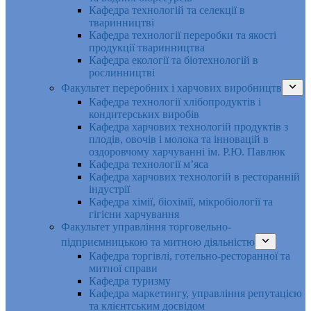
Кафедра технологій та селекції в
тваринництві
Кафедра технології переробки та якості
продукції тваринництва
Кафедра екології та біотехнологій в
рослинництві
Факультет переробних і харчових виробництв
Кафедра технології хлібопродуктів і
кондитерських виробів
Кафедра харчових технологій продуктів з
плодів, овочів і молока та інновацій в
оздоровчому харчуванні ім. Р.Ю. Павлюк
Кафедра технології м’яса
Кафедра харчових технологій в ресторанній
індустрії
Кафедра хімії, біохімії, мікробіології та
гігієни харчування
Факультет управління торговельно-
підприємницькою та митною діяльністю
Кафедра торгівлі, готельно-ресторанної та
митної справи
Кафедра туризму
Кафедра маркетингу, управління репутацією
та клієнтським досвідом