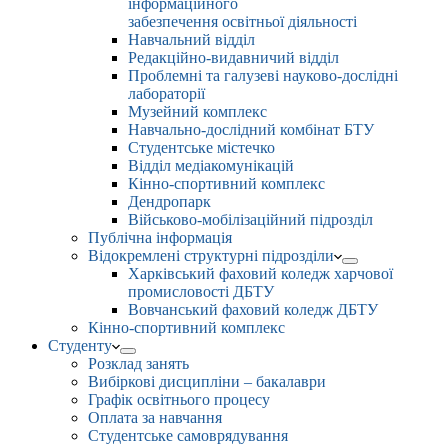
інформаційного
забезпечення освітньої діяльності
Навчальний відділ
Редакційно-видавничий відділ
Проблемні та галузеві науково-дослідні
лабораторії
Музейний комплекс
Навчально-дослідний комбінат БТУ
Студентське містечко
Відділ медіакомунікацій
Кінно-спортивний комплекс
Дендропарк
Військово-мобілізаційний підрозділ
Публічна інформація
Відокремлені структурні підрозділи
Харківський фаховий коледж харчової
промисловості ДБТУ
Вовчанський фаховий коледж ДБТУ
Кінно-спортивний комплекс
Студенту
Розклад занять
Вибіркові дисципліни – бакалаври
Графік освітнього процесу
Оплата за навчання
Студентське самоврядування