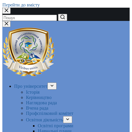
Перейти до вмісту
Немає
результатів
Про університет
Історія
Керівництво
Наглядова рада
Вчена рада
Профспілковий комітет
Освітня діяльність
Освітні програми
Навчальні плани