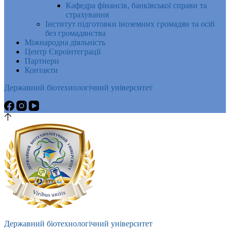
Кафедра фінансів, банківської справи та
страхування
Інститут підготовки іноземних громадян та осіб
без громадянства
Міжнародна діяльність
Центр Євроінтеграції
Партнери
Контакти
Державний біотехнологічний університет
Державний біотехнологічний університет