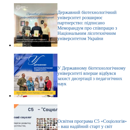
Державний біотехнологічний
університет розширює
партнерство: підписано
Меморандум про співпрацю з
Національним лісотехнічним
університетом України
У Державному біотехнологічному
університеті вперше відбувся
захист дисертації з педагогічних
наук
Освітня програма С5 «Соціологія»
– ваш надійний старт у світ