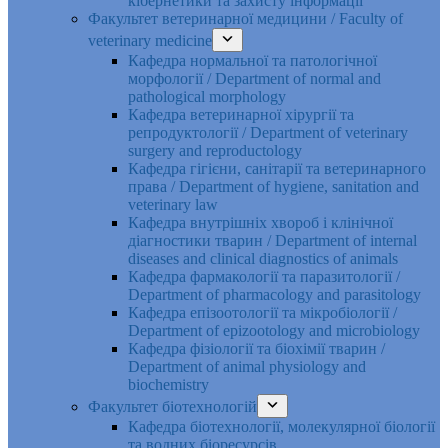
кібернетики та захисту інформації
Факультет ветеринарної медицини / Faculty of
veterinary medicine
Кафедра нормальної та патологічної
морфології / Department of normal and
pathological morphology
Кафедра ветеринарної хірургії та
репродуктології / Department of veterinary
surgery and reproductology
Кафедра гігієни, санітарії та ветеринарного
права / Department of hygiene, sanitation and
veterinary law
Кафедра внутрішніх хвороб і клінічної
діагностики тварин / Department of internal
diseases and clinical diagnostics of animals
Кафедра фармакології та паразитології /
Department of pharmacology and parasitology
Кафедра епізоотології та мікробіології /
Department of epizootology and microbiology
Кафедра фізіології та біохімії тварин /
Department of animal physiology and
biochemistry
Факультет біотехнологій
Кафедра біотехнології, молекулярної біології
та водних біоресурсів