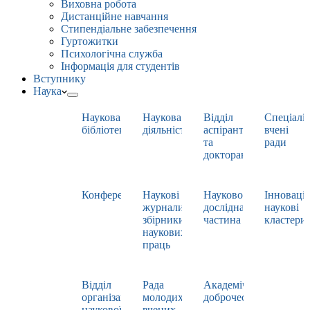
Виховна робота
Дистанційне навчання
Стипендіальне забезпечення
Гуртожитки
Психологічна служба
Інформація для студентів
Вступнику
Наука
Наукова
Наукова
Відділ
Спеціаліз
бібліотека
діяльність
аспірантури
вчені
та
ради
докторантури
Конференції
Наукові
Науково-
Інноваці
журнали,
дослідна
наукові
збірники
частина
кластери
наукових
праць
Відділ
Рада
Академічна
організації
молодих
доброчесність
наукової
вчених