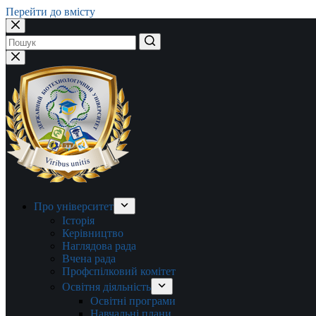
Перейти до вмісту
Немає
результатів
Про університет
Історія
Керівництво
Наглядова рада
Вчена рада
Профспілковий комітет
Освітня діяльність
Освітні програми
Навчальні плани