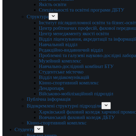
Якість освіти
Спеціальності та освітні програми ДБТУ
Структура
Інститут післядипломної освіти та бізнес-осві
Центр робітничих професій, фахової передвищо
Центр менеджменту якості освіти
Відділ ліцензування, акредитації та інформаці
Навчальний відділ
Редакційно-видавничий відділ
Проблемні та галузеві науково-дослідні лабора
Музейний комплекс
Навчально-дослідний комбінат БТУ
Студентське містечко
Відділ медіакомунікацій
Кінно-спортивний комплекс
Дендропарк
Військово-мобілізаційний підрозділ
Публічна інформація
Відокремлені структурні підрозділи
Харківський фаховий коледж харчової проми
Вовчанський фаховий коледж ДБТУ
Кінно-спортивний комплекс
Студенту
Розклад занять