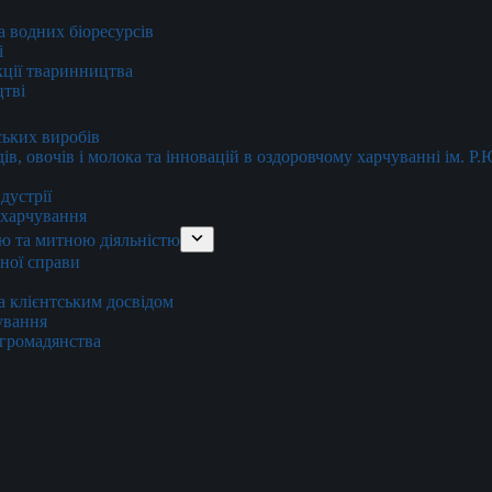
та водних біоресурсів
і
кції тваринництва
цтві
ських виробів
ів, овочів і молока та інновацій в оздоровчому харчуванні ім. Р
дустрії
и харчування
ю та митною діяльністю
тної справи
а клієнтським досвідом
хування
 громадянства