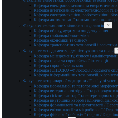
Факультет енергетики, робототехніки та комп’ютер
Кафедра електропостачання та енергетичног
Кафедра інтегрованих електротехнологій та 
Кафедра електромеханіки, робототехніки, біом
Кафедра автоматизації та комп’ютерно-інтегр
Факультет економічних відносин та фінансів
Кафедра обліку, аудиту та оподаткування
Кафедра глобальної економіки
Кафедра економіки та бізнесу
Кафедра транспортних технологій і логістики
Факультет менеджменту, адміністрування та права
Кафедра менеджменту, бізнесу і адмініструван
Кафедра права та європейської інтеграції
Кафедра європейських мов
Кафедра ЮНЕСКО «Філософія людського спілк
Кафедра інформаційних технологій, кібернети
Факультет ветеринарної медицини / Faculty of veterin
Кафедра нормальної та патологічної морфології
Кафедра ветеринарної хірургії та репродуктологі
Кафедра гігієни, санітарії та ветеринарного прав
Кафедра внутрішніх хвороб і клінічної діагностик
Кафедра фармакології та паразитології / Depart
Кафедра епізоотології та мікробіології / Depart
Кафедра фізіології та біохімії тварин / Departme