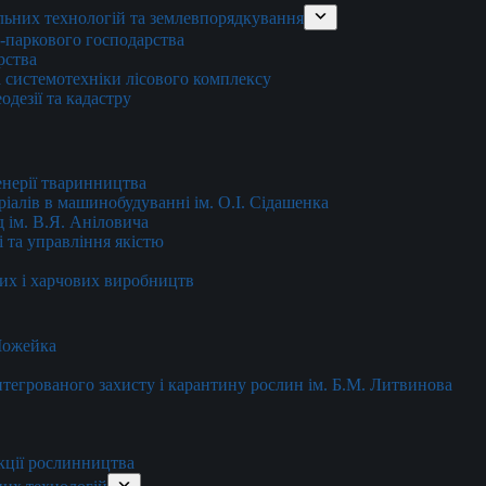
льних технологій та землевпорядкування
о-паркового господарства
рства
 системотехніки лісового комплексу
дезії та кадастру
енерії тваринництва
еріалів в машинобудуванні ім. О.І. Сідашенка
д ім. В.Я. Аніловича
 та управління якістю
их і харчових виробництв
 Можейка
 інтегрованого захисту і карантину рослин ім. Б.М. Литвинова
кції рослинництва