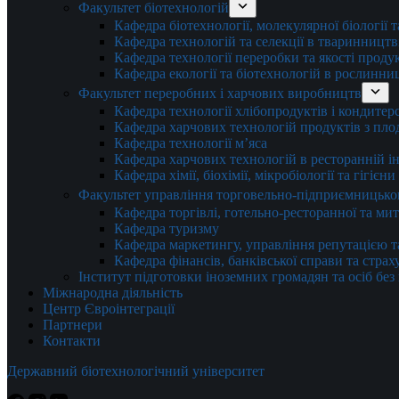
Факультет біотехнологій
Кафедра біотехнології, молекулярної біології 
Кафедра технологій та селекції в тваринництв
Кафедра технології переробки та якості проду
Кафедра екології та біотехнологій в рослинни
Факультет переробних і харчових виробництв
Кафедра технології хлібопродуктів і кондитер
Кафедра харчових технологій продуктів з плод
Кафедра технології м’яса
Кафедра харчових технологій в ресторанній ін
Кафедра хімії, біохімії, мікробіології та гігієн
Факультет управління торговельно-підприємницько
Кафедра торгівлі, готельно-ресторанної та ми
Кафедра туризму
Кафедра маркетингу, управління репутацією т
Кафедра фінансів, банківської справи та стра
Інститут підготовки іноземних громадян та осіб без
Міжнародна діяльність
Центр Євроінтеграції
Партнери
Контакти
Державний біотехнологічний університет