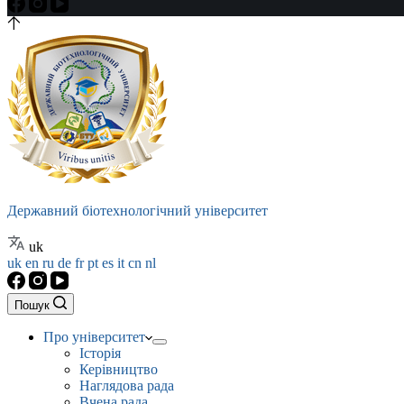
Державний біотехнологічний університет
uk
uk
en
ru
de
fr
pt
es
it
cn
nl
Пошук
Про університет
Історія
Керівництво
Наглядова рада
Вчена рада