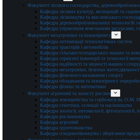
Факультет лісового господарства, деревооброблюва
Кафедра лісових культур, меліорацій та садов
Кафедра лісівництва та мисливського господа
Кафедра деревооброблювальних технологій та
Кафедра управління земельними ресурсами, гео
Факультет мехатроніки та інжинірингу
Кафедра оптимізації технологічних систем
Кафедра тракторів і автомобілів
Кафедра сільськогосподарських машин та інж
Кафедра cервісної інженерії та технології мат
Кафедра надійності та міцності машин і спору
Кафедра мехатроніки, безпеки життєдіяльності
Кафедра фізичного виховання і спорту
Кафедра обладнання та інжинірингу переробн
Кафедра фізики та математики
Факультет агрономії та захисту рослин
Кафедра землеробства та гербології ім. О.М.
Кафедра генетики, селекції та насінництва
Кафедра зоології, ентомології, фітопатології,
Кафедра рослинництва
Кафедра агрохімії
Кафедра ґрунтознавства
Кафедра плодовочівництва і зберігання проду