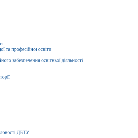
ти
ї та професійної освіти
йного забезпечення освітньої діяльності
торії
словості ДБТУ