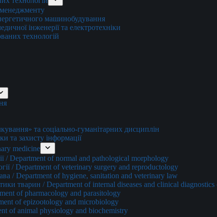
них технологій
о менеджменту
енергетичного машинобудування
едичної інженерії та електротехніки
ованих технологій
ня
ування» та соціально-гуманітарних дисциплін
ки та захисту інформації
ary medicine
 / Department of normal and pathological morphology
ї / Department of veterinary surgery and reproductology
а / Department of hygiene, sanitation and veterinary law
и тварин / Department of internal diseases and clinical diagnostics 
ment of pharmacology and parasitology
ment of epizootology and microbiology
nt of animal physiology and biochemistry