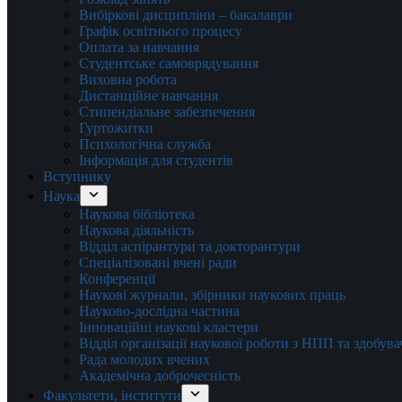
Вибіркові дисципліни – бакалаври
Графік освітнього процесу
Оплата за навчання
Студентське самоврядування
Виховна робота
Дистанційне навчання
Стипендіальне забезпечення
Гуртожитки
Психологічна служба
Інформація для студентів
Вступнику
Наука
Наукова бібліотека
Наукова діяльність
Відділ аспірантури та докторантури
Спеціалізовані вчені ради
Конференції
Наукові журнали, збірники наукових праць
Науково-дослідна частина
Інноваційні наукові кластери
Відділ організації наукової роботи з НПП та здобув
Рада молодих вчених
Академічна доброчесність
Факультети, інститути