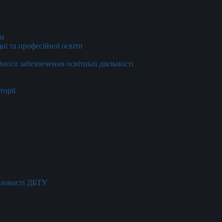
ти
ї та професійної освіти
йного забезпечення освітньої діяльності
торії
словості ДБТУ