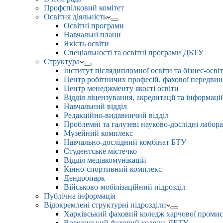
Профспілковий комітет
Освітня діяльність
Освітні програми
Навчальні плани
Якість освіти
Спеціальності та освітні програми ДБТУ
Структура
Інститут післядипломної освіти та бізнес-осві
Центр робітничих професій, фахової передвищо
Центр менеджменту якості освіти
Відділ ліцензування, акредитації та інформаці
Навчальний відділ
Редакційно-видавничий відділ
Проблемні та галузеві науково-дослідні лабора
Музейний комплекс
Навчально-дослідний комбінат БТУ
Студентське містечко
Відділ медіакомунікацій
Кінно-спортивний комплекс
Дендропарк
Військово-мобілізаційний підрозділ
Публічна інформація
Відокремлені структурні підрозділи
Харківський фаховий коледж харчової проми
Вовчанський фаховий коледж ДБТУ