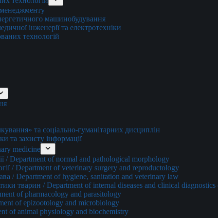
них технологій
о менеджменту
енергетичного машинобудування
едичної інженерії та електротехніки
ованих технологій
ня
ування» та соціально-гуманітарних дисциплін
ки та захисту інформації
ary medicine
 / Department of normal and pathological morphology
ї / Department of veterinary surgery and reproductology
а / Department of hygiene, sanitation and veterinary law
и тварин / Department of internal diseases and clinical diagnostics 
ment of pharmacology and parasitology
ment of epizootology and microbiology
nt of animal physiology and biochemistry