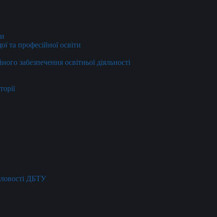
ти
ї та професійної освіти
йного забезпечення освітньої діяльності
торії
словості ДБТУ