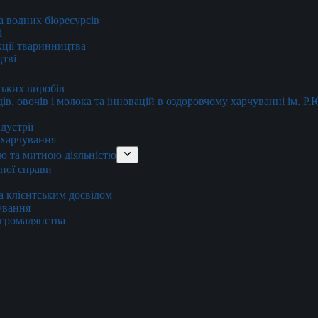
та водних біоресурсів
і
кції тваринництва
цтві
ських виробів
ів, овочів і молока та інновацій в оздоровчому харчуванні ім. Р
дустрії
и харчування
ю та митною діяльністю
тної справи
а клієнтським досвідом
хування
 громадянства