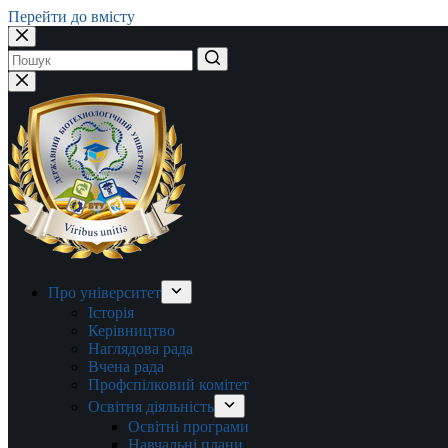
Перейти до вмісту
Немає
результатів
Про університет
Історія
Керівництво
Наглядова рада
Вчена рада
Профспілковий комітет
Освітня діяльність
Освітні програми
Навчальні плани