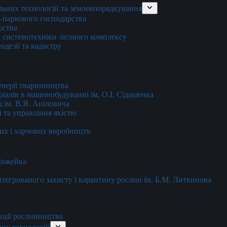
льних технологій та землевпорядкування
о-паркового господарства
рства
 системотехніки лісового комплексу
дезії та кадастру
енерії тваринництва
еріалів в машинобудуванні ім. О.І. Сідашенка
д ім. В.Я. Аніловича
 та управління якістю
их і харчових виробництв
 Можейка
 інтегрованого захисту і карантину рослин ім. Б.М. Литвинова
кції рослинництва