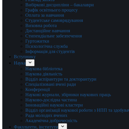
Вибіркові дисципліни – бакалаври
Графік освітнього процесу
Оплата за навчання
Студентське самоврядування
Виховна робота
Дистанційне навчання
Стипендіальне забезпечення
Гуртожитки
Психологічна служба
Інформація для студентів
Вступнику
Наука
Наукова бібліотека
Наукова діяльність
Відділ аспірантури та докторантури
Спеціалізовані вчені ради
Конференції
Наукові журнали, збірники наукових праць
Науково-дослідна частина
Інноваційні наукові кластери
Відділ організації наукової роботи з НПП та здобув
Рада молодих вчених
Академічна доброчесність
Факультети, інститути