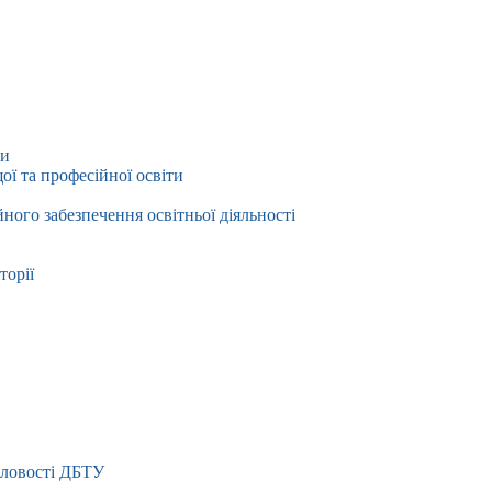
ти
ї та професійної освіти
йного забезпечення освітньої діяльності
торії
словості ДБТУ