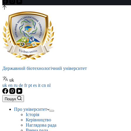
Державний біотехнологічний університет
uk
uk
en
ru
de
fr
pt
es
it
cn
nl
Пошук
Про університет
Історія
Керівництво
Наглядова рада
Вчена рада