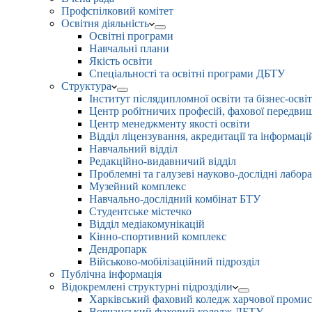
Профспілковий комітет
Освітня діяльність
Освітні програми
Навчальні плани
Якість освіти
Спеціальності та освітні програми ДБТУ
Структура
Інститут післядипломної освіти та бізнес-осві
Центр робітничих професій, фахової передвищо
Центр менеджменту якості освіти
Відділ ліцензування, акредитації та інформаці
Навчальний відділ
Редакційно-видавничий відділ
Проблемні та галузеві науково-дослідні лабора
Музейний комплекс
Навчально-дослідний комбінат БТУ
Студентське містечко
Відділ медіакомунікацій
Кінно-спортивний комплекс
Дендропарк
Військово-мобілізаційний підрозділ
Публічна інформація
Відокремлені структурні підрозділи
Харківський фаховий коледж харчової проми
Вовчанський фаховий коледж ДБТУ