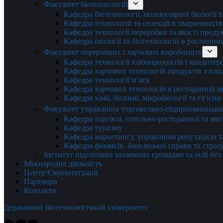
Факультет біотехнологій
Кафедра біотехнології, молекулярної біології 
Кафедра технологій та селекції в тваринництв
Кафедра технології переробки та якості проду
Кафедра екології та біотехнологій в рослинни
Факультет переробних і харчових виробництв
Кафедра технології хлібопродуктів і кондитер
Кафедра харчових технологій продуктів з плод
Кафедра технології м’яса
Кафедра харчових технологій в ресторанній ін
Кафедра хімії, біохімії, мікробіології та гігієн
Факультет управління торговельно-підприємницько
Кафедра торгівлі, готельно-ресторанної та ми
Кафедра туризму
Кафедра маркетингу, управління репутацією т
Кафедра фінансів, банківської справи та стра
Інститут підготовки іноземних громадян та осіб без
Міжнародна діяльність
Центр Євроінтеграції
Партнери
Контакти
Державний біотехнологічний університет