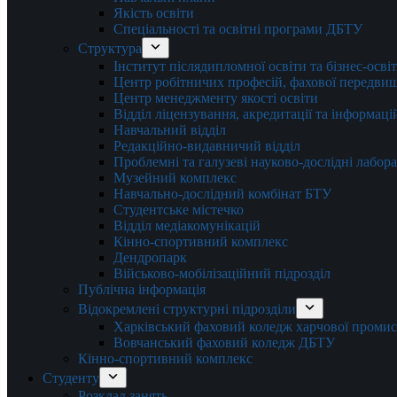
Якість освіти
Спеціальності та освітні програми ДБТУ
Структура
Інститут післядипломної освіти та бізнес-осві
Центр робітничих професій, фахової передвищо
Центр менеджменту якості освіти
Відділ ліцензування, акредитації та інформаці
Навчальний відділ
Редакційно-видавничий відділ
Проблемні та галузеві науково-дослідні лабора
Музейний комплекс
Навчально-дослідний комбінат БТУ
Студентське містечко
Відділ медіакомунікацій
Кінно-спортивний комплекс
Дендропарк
Військово-мобілізаційний підрозділ
Публічна інформація
Відокремлені структурні підрозділи
Харківський фаховий коледж харчової проми
Вовчанський фаховий коледж ДБТУ
Кінно-спортивний комплекс
Студенту
Розклад занять