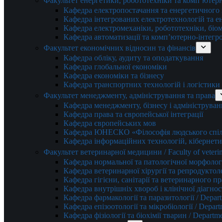
Факультет енергетики, робототехніки та комп’ютер
Кафедра електропостачання та енергетичног
Кафедра інтегрованих електротехнологій та 
Кафедра електромеханіки, робототехніки, біом
Кафедра автоматизації та комп’ютерно-інтегр
Факультет економічних відносин та фінансів
Кафедра обліку, аудиту та оподаткування
Кафедра глобальної економіки
Кафедра економіки та бізнесу
Кафедра транспортних технологій і логістики
Факультет менеджменту, адміністрування та права
Кафедра менеджменту, бізнесу і адмініструван
Кафедра права та європейської інтеграції
Кафедра європейських мов
Кафедра ЮНЕСКО «Філософія людського спілк
Кафедра інформаційних технологій, кібернети
Факультет ветеринарної медицини / Faculty of veterin
Кафедра нормальної та патологічної морфології
Кафедра ветеринарної хірургії та репродуктологі
Кафедра гігієни, санітарії та ветеринарного прав
Кафедра внутрішніх хвороб і клінічної діагностик
Кафедра фармакології та паразитології / Depart
Кафедра епізоотології та мікробіології / Depart
Кафедра фізіології та біохімії тварин / Departme