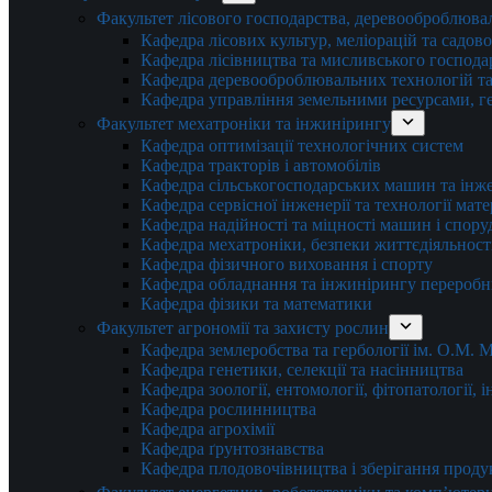
Факультет лісового господарства, деревооброблюва
Кафедра лісових культур, меліорацій та садов
Кафедра лісівництва та мисливського господа
Кафедра деревооброблювальних технологій та
Кафедра управління земельними ресурсами, гео
Факультет мехатроніки та інжинірингу
Кафедра оптимізації технологічних систем
Кафедра тракторів і автомобілів
Кафедра сільськогосподарських машин та інж
Кафедра cервісної інженерії та технології мат
Кафедра надійності та міцності машин і спору
Кафедра мехатроніки, безпеки життєдіяльності
Кафедра фізичного виховання і спорту
Кафедра обладнання та інжинірингу переробн
Кафедра фізики та математики
Факультет агрономії та захисту рослин
Кафедра землеробства та гербології ім. О.М.
Кафедра генетики, селекції та насінництва
Кафедра зоології, ентомології, фітопатології,
Кафедра рослинництва
Кафедра агрохімії
Кафедра ґрунтознавства
Кафедра плодовочівництва і зберігання проду