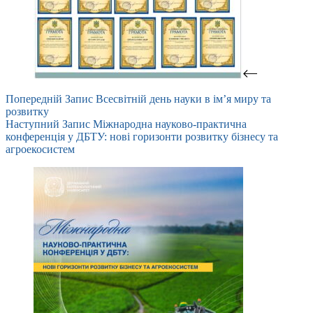
Попередній
Запис
Всесвітній день науки в ім’я миру та
розвитку
Наступний
Запис
Міжнародна науково-практична
конференція у ДБТУ: нові горизонти розвитку бізнесу та
агроекосистем