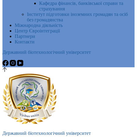
Кафедра фінансів, банківської справи та
страхування
Інститут підготовки іноземних громадян та осіб
без громадянства
Міжнародна діяльність
Центр Євроінтеграції
Партнери
Контакти
Державний біотехнологічний університет
Державний біотехнологічний університет