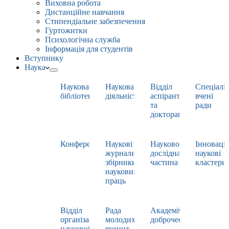
Виховна робота
Дистанційне навчання
Стипендіальне забезпечення
Гуртожитки
Психологічна служба
Інформація для студентів
Вступнику
Наука
Наукова
Наукова
Відділ
Спеціаліз
бібліотека
діяльність
аспірантури
вчені
та
ради
докторантури
Конференції
Наукові
Науково-
Інноваці
журнали,
дослідна
наукові
збірники
частина
кластери
наукових
праць
Відділ
Рада
Академічна
організації
молодих
доброчесність
наукової
вчених