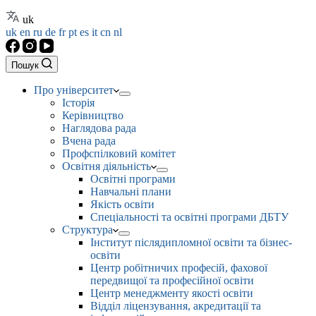
uk
uk
en
ru
de
fr
pt
es
it
cn
nl
Пошук
Про університет
Історія
Керівництво
Наглядова рада
Вчена рада
Профспілковий комітет
Освітня діяльність
Освітні програми
Навчальні плани
Якість освіти
Спеціальності та освітні програми ДБТУ
Структура
Інститут післядипломної освіти та бізнес-
освіти
Центр робітничих професій, фахової
передвищої та професійної освіти
Центр менеджменту якості освіти
Відділ ліцензування, акредитації та