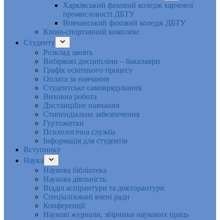
Харківський фаховий коледж харчової
промисловості ДБТУ
Вовчанський фаховий коледж ДБТУ
Кінно-спортивний комплекс
Студенту
Розклад занять
Вибіркові дисципліни – бакалаври
Графік освітнього процесу
Оплата за навчання
Студентське самоврядування
Виховна робота
Дистанційне навчання
Стипендіальне забезпечення
Гуртожитки
Психологічна служба
Інформація для студентів
Вступнику
Наука
Наукова бібліотека
Наукова діяльність
Відділ аспірантури та докторантури
Спеціалізовані вчені ради
Конференції
Наукові журнали, збірники наукових праць