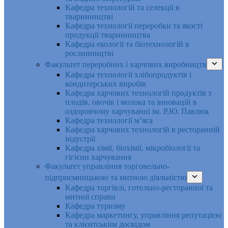
Кафедра технологій та селекції в
тваринництві
Кафедра технології переробки та якості
продукції тваринництва
Кафедра екології та біотехнологій в
рослинництві
Факультет переробних і харчових виробництв
Кафедра технології хлібопродуктів і
кондитерських виробів
Кафедра харчових технологій продуктів з
плодів, овочів і молока та інновацій в
оздоровчому харчуванні ім. Р.Ю. Павлюк
Кафедра технології м’яса
Кафедра харчових технологій в ресторанній
індустрії
Кафедра хімії, біохімії, мікробіології та
гігієни харчування
Факультет управління торговельно-
підприємницькою та митною діяльністю
Кафедра торгівлі, готельно-ресторанної та
митної справи
Кафедра туризму
Кафедра маркетингу, управління репутацією
та клієнтським досвідом