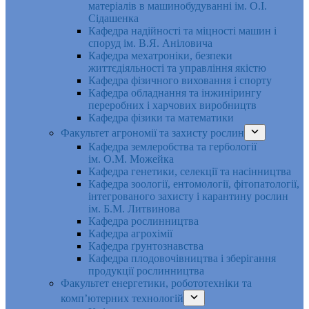
матеріалів в машинобудуванні ім. О.І.
Сідашенка
Кафедра надійності та міцності машин і
споруд ім. В.Я. Аніловича
Кафедра мехатроніки, безпеки
життєдіяльності та управління якістю
Кафедра фізичного виховання і спорту
Кафедра обладнання та інжинірингу
переробних і харчових виробництв
Кафедра фізики та математики
Факультет агрономії та захисту рослин
Кафедра землеробства та гербології
ім. О.М. Можейка
Кафедра генетики, селекції та насінництва
Кафедра зоології, ентомології, фітопатології,
інтегрованого захисту і карантину рослин
ім. Б.М. Литвинова
Кафедра рослинництва
Кафедра агрохімії
Кафедра ґрунтознавства
Кафедра плодовочівництва і зберігання
продукції рослинництва
Факультет енергетики, робототехніки та
комп’ютерних технологій