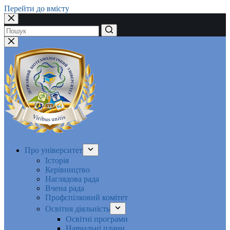
Перейти до вмісту
Немає
результатів
Про університет
Історія
Керівництво
Наглядова рада
Вчена рада
Профспілковий комітет
Освітня діяльність
Освітні програми
Навчальні плани