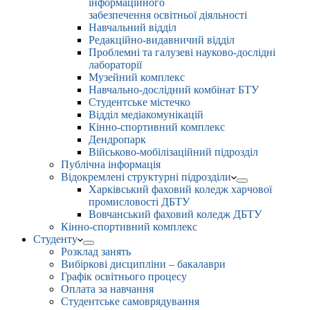
інформаційного
забезпечення освітньої діяльності
Навчальний відділ
Редакційно-видавничий відділ
Проблемні та галузеві науково-дослідні
лабораторії
Музейний комплекс
Навчально-дослідний комбінат БТУ
Студентське містечко
Відділ медіакомунікацій
Кінно-спортивний комплекс
Дендропарк
Військово-мобілізаційний підрозділ
Публічна інформація
Відокремлені структурні підрозділи
Харківський фаховий коледж харчової
промисловості ДБТУ
Вовчанський фаховий коледж ДБТУ
Кінно-спортивний комплекс
Студенту
Розклад занять
Вибіркові дисципліни – бакалаври
Графік освітнього процесу
Оплата за навчання
Студентське самоврядування