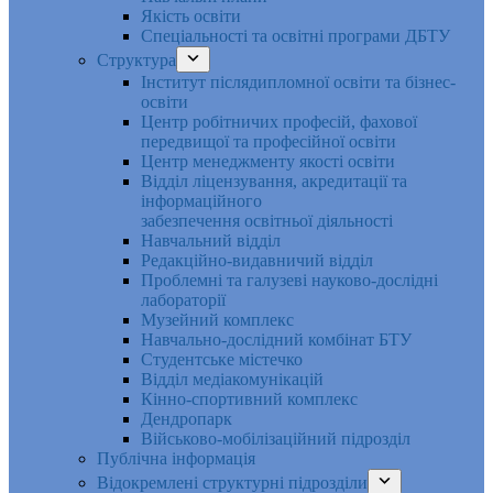
Якість освіти
Спеціальності та освітні програми ДБТУ
Структура
Інститут післядипломної освіти та бізнес-
освіти
Центр робітничих професій, фахової
передвищої та професійної освіти
Центр менеджменту якості освіти
Відділ ліцензування, акредитації та
інформаційного
забезпечення освітньої діяльності
Навчальний відділ
Редакційно-видавничий відділ
Проблемні та галузеві науково-дослідні
лабораторії
Музейний комплекс
Навчально-дослідний комбінат БТУ
Студентське містечко
Відділ медіакомунікацій
Кінно-спортивний комплекс
Дендропарк
Військово-мобілізаційний підрозділ
Публічна інформація
Відокремлені структурні підрозділи