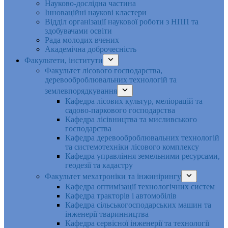
Науково-дослідна частина
Інноваційні наукові кластери
Відділ організації наукової роботи з НПП та
здобувачами освіти
Рада молодих вчених
Академічна доброчесність
Факультети, інститути
Факультет лісового господарства,
деревооброблювальних технологій та
землевпорядкування
Кафедра лісових культур, меліорацій та
садово-паркового господарства
Кафедра лісівництва та мисливського
господарства
Кафедра деревооброблювальних технологій
та системотехніки лісового комплексу
Кафедра управління земельними ресурсами,
геодезії та кадастру
Факультет мехатроніки та інжинірингу
Кафедра оптимізації технологічних систем
Кафедра тракторів і автомобілів
Кафедра сільськогосподарських машин та
інженерії тваринництва
Кафедра cервісної інженерії та технології