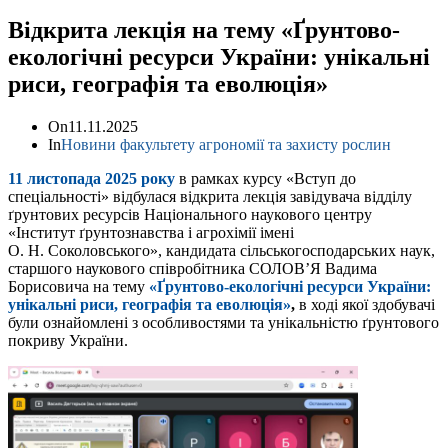
Відкрита лекція на тему «Ґрунтово-
екологічні ресурси України: унікальні
риси, географія та еволюція»
On
11.11.2025
In
Новини факультету агрономії та захисту рослин
11 листопада 2025 року
в рамках курсу «Вступ до
спеціальності» відбулася відкрита лекція завідувача відділу
ґрунтових ресурсів Національного наукового центру
«Інститут ґрунтознавства і агрохімії імені
О. Н. Соколовського», кандидата сільськогосподарських наук,
старшого наукового співробітника СОЛОВ’Я Вадима
Борисовича на тему
«Ґрунтово-екологічні ресурси України:
унікальні риси, географія та еволюція»
,
в ході якої здобувачі
були ознайомлені з особливостями та унікальністю ґрунтового
покриву України.