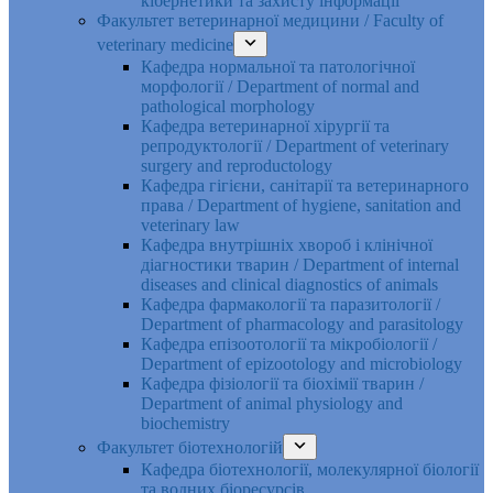
кібернетики та захисту інформації
Факультет ветеринарної медицини / Faculty of
veterinary medicine
Кафедра нормальної та патологічної
морфології / Department of normal and
pathological morphology
Кафедра ветеринарної хірургії та
репродуктології / Department of veterinary
surgery and reproductology
Кафедра гігієни, санітарії та ветеринарного
права / Department of hygiene, sanitation and
veterinary law
Кафедра внутрішніх хвороб і клінічної
діагностики тварин / Department of internal
diseases and clinical diagnostics of animals
Кафедра фармакології та паразитології /
Department of pharmacology and parasitology
Кафедра епізоотології та мікробіології /
Department of epizootology and microbiology
Кафедра фізіології та біохімії тварин /
Department of animal physiology and
biochemistry
Факультет біотехнологій
Кафедра біотехнології, молекулярної біології
та водних біоресурсів