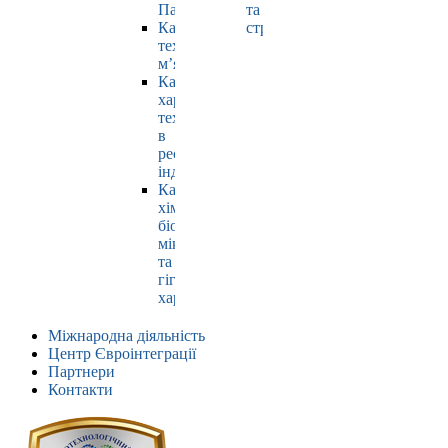
Павлюк
та
Кафедра
страхування
технології
м’яса
Кафедра
харчових
технологій
в
ресторанній
індустрії
Кафедра
хімії,
біохімії,
мікробіології
та
гігієни
харчування
Міжнародна діяльність
Центр Євроінтеграції
Партнери
Контакти