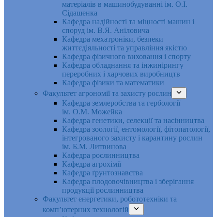
матеріалів в машинобудуванні ім. О.І.
Сідашенка
Кафедра надійності та міцності машин і
споруд ім. В.Я. Аніловича
Кафедра мехатроніки, безпеки
життєдіяльності та управління якістю
Кафедра фізичного виховання і спорту
Кафедра обладнання та інжинірингу
переробних і харчових виробництв
Кафедра фізики та математики
Факультет агрономії та захисту рослин
Кафедра землеробства та гербології
ім. О.М. Можейка
Кафедра генетики, селекції та насінництва
Кафедра зоології, ентомології, фітопатології,
інтегрованого захисту і карантину рослин
ім. Б.М. Литвинова
Кафедра рослинництва
Кафедра агрохімії
Кафедра ґрунтознавства
Кафедра плодовочівництва і зберігання
продукції рослинництва
Факультет енергетики, робототехніки та
комп’ютерних технологій