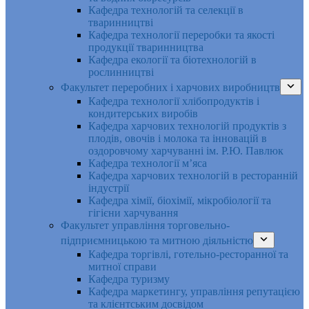
Кафедра технологій та селекції в
тваринництві
Кафедра технології переробки та якості
продукції тваринництва
Кафедра екології та біотехнологій в
рослинництві
Факультет переробних і харчових виробництв
Кафедра технології хлібопродуктів і
кондитерських виробів
Кафедра харчових технологій продуктів з
плодів, овочів і молока та інновацій в
оздоровчому харчуванні ім. Р.Ю. Павлюк
Кафедра технології м’яса
Кафедра харчових технологій в ресторанній
індустрії
Кафедра хімії, біохімії, мікробіології та
гігієни харчування
Факультет управління торговельно-
підприємницькою та митною діяльністю
Кафедра торгівлі, готельно-ресторанної та
митної справи
Кафедра туризму
Кафедра маркетингу, управління репутацією
та клієнтським досвідом