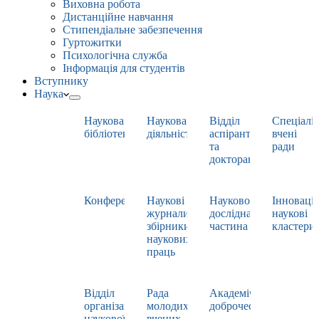
Виховна робота
Дистанційне навчання
Стипендіальне забезпечення
Гуртожитки
Психологічна служба
Інформація для студентів
Вступнику
Наука
Наукова
Наукова
Відділ
Спеціаліз
бібліотека
діяльність
аспірантури
вчені
та
ради
докторантури
Конференції
Наукові
Науково-
Інноваці
журнали,
дослідна
наукові
збірники
частина
кластери
наукових
праць
Відділ
Рада
Академічна
організації
молодих
доброчесність
наукової
вчених