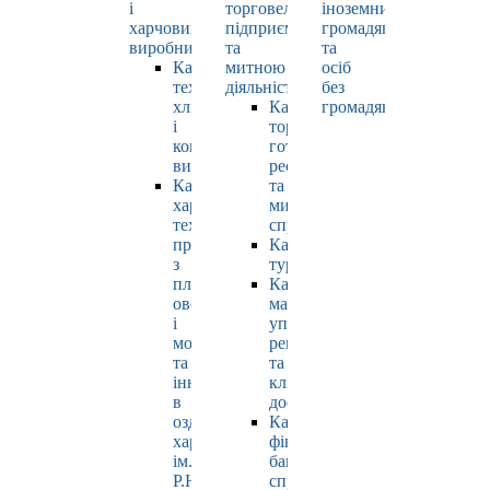
і
торговельно-
іноземних
харчових
підприємницькою
громадян
виробництв
та
та
Кафедра
митною
осіб
технології
діяльністю
без
хлібопродуктів
Кафедра
громадянства
і
торгівлі,
кондитерських
готельно-
виробів
ресторанної
Кафедра
та
харчових
митної
технологій
справи
продуктів
Кафедра
з
туризму
плодів,
Кафедра
овочів
маркетингу,
і
управління
молока
репутацією
та
та
інновацій
клієнтським
в
досвідом
оздоровчому
Кафедра
харчуванні
фінансів,
ім.
банківської
Р.Ю.
справи