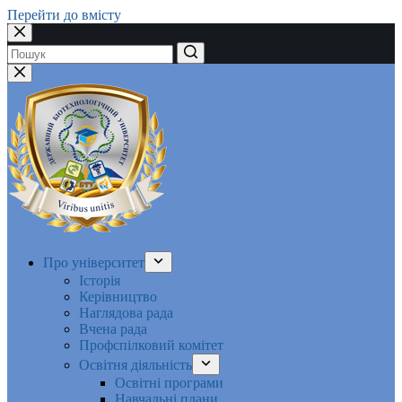
Перейти до вмісту
Немає
результатів
Про університет
Історія
Керівництво
Наглядова рада
Вчена рада
Профспілковий комітет
Освітня діяльність
Освітні програми
Навчальні плани