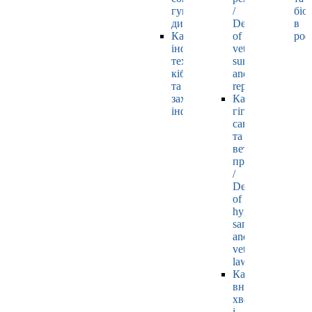
гуманітарних
/
біо
дисциплін
Department
в
Кафедра
of
рос
інформаційних
veterinary
технологій,
surgery
кібернетики
and
та
reproductology
захисту
Кафедра
інформації
гігієни,
санітарії
та
ветеринарного
права
/
Department
of
hygiene,
sanitation
and
veterinary
law
Кафедра
внутрішніх
хвороб
і