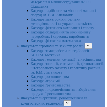
матеріалів в машинобудуванні ім. О.І.
Сідашенка
Кафедра надійності та міцності машин і
споруд ім. В.Я. Аніловича
Кафедра мехатроніки, безпеки
життєдіяльності та управління якістю
Кафедра фізичного виховання і спорту
Кафедра обладнання та інжинірингу
переробних і харчових виробництв
Кафедра фізики та математики
Факультет агрономії та захисту рослин
Кафедра землеробства та гербології
ім. О.М. Можейка
Кафедра генетики, селекції та насінництва
Кафедра зоології, ентомології, фітопатології,
інтегрованого захисту і карантину рослин
ім. Б.М. Литвинова
Кафедра рослинництва
Кафедра агрохімії
Кафедра ґрунтознавства
Кафедра плодовочівництва і зберігання
продукції рослинництва
Факультет енергетики, робототехніки та
комп’ютерних технологій