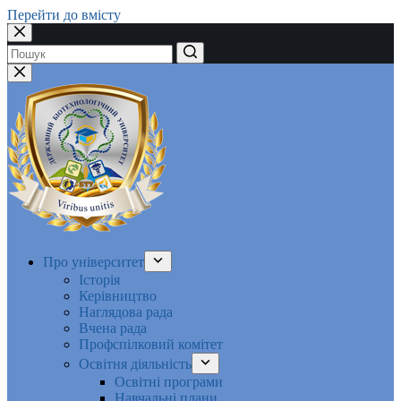
Перейти до вмісту
Немає
результатів
Про університет
Історія
Керівництво
Наглядова рада
Вчена рада
Профспілковий комітет
Освітня діяльність
Освітні програми
Навчальні плани