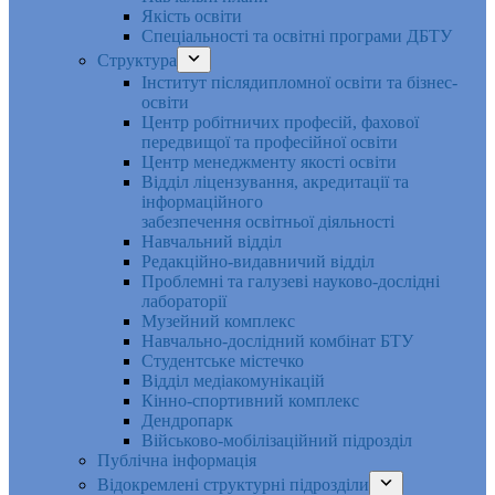
Якість освіти
Спеціальності та освітні програми ДБТУ
Структура
Інститут післядипломної освіти та бізнес-
освіти
Центр робітничих професій, фахової
передвищої та професійної освіти
Центр менеджменту якості освіти
Відділ ліцензування, акредитації та
інформаційного
забезпечення освітньої діяльності
Навчальний відділ
Редакційно-видавничий відділ
Проблемні та галузеві науково-дослідні
лабораторії
Музейний комплекс
Навчально-дослідний комбінат БТУ
Студентське містечко
Відділ медіакомунікацій
Кінно-спортивний комплекс
Дендропарк
Військово-мобілізаційний підрозділ
Публічна інформація
Відокремлені структурні підрозділи