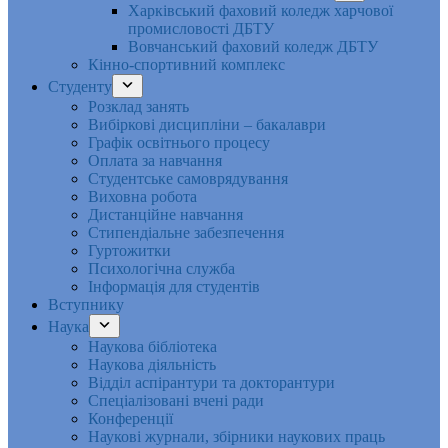
Харківський фаховий коледж харчової
промисловості ДБТУ
Вовчанський фаховий коледж ДБТУ
Кінно-спортивний комплекс
Студенту
Розклад занять
Вибіркові дисципліни – бакалаври
Графік освітнього процесу
Оплата за навчання
Студентське самоврядування
Виховна робота
Дистанційне навчання
Стипендіальне забезпечення
Гуртожитки
Психологічна служба
Інформація для студентів
Вступнику
Наука
Наукова бібліотека
Наукова діяльність
Відділ аспірантури та докторантури
Спеціалізовані вчені ради
Конференції
Наукові журнали, збірники наукових праць