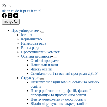
uk
uk
en
ru
de
fr
pt
es
it
cn
nl
Пошук
Про університет
Історія
Керівництво
Наглядова рада
Вчена рада
Профспілковий комітет
Освітня діяльність
Освітні програми
Навчальні плани
Якість освіти
Спеціальності та освітні програми ДБТУ
Структура
Інститут післядипломної освіти та бізнес-
освіти
Центр робітничих професій, фахової
передвищої та професійної освіти
Центр менеджменту якості освіти
Відділ ліцензування, акредитації та