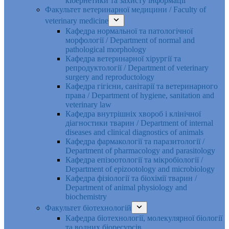
кібернетики та захисту інформації
Факультет ветеринарної медицини / Faculty of
veterinary medicine
Кафедра нормальної та патологічної
морфології / Department of normal and
pathological morphology
Кафедра ветеринарної хірургії та
репродуктології / Department of veterinary
surgery and reproductology
Кафедра гігієни, санітарії та ветеринарного
права / Department of hygiene, sanitation and
veterinary law
Кафедра внутрішніх хвороб і клінічної
діагностики тварин / Department of internal
diseases and clinical diagnostics of animals
Кафедра фармакології та паразитології /
Department of pharmacology and parasitology
Кафедра епізоотології та мікробіології /
Department of epizootology and microbiology
Кафедра фізіології та біохімії тварин /
Department of animal physiology and
biochemistry
Факультет біотехнологій
Кафедра біотехнології, молекулярної біології
та водних біоресурсів