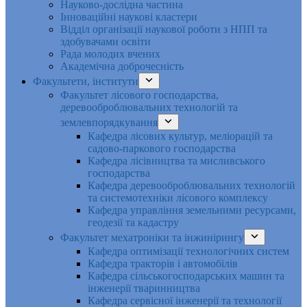
Науково-дослідна частина
Інноваційні наукові кластери
Відділ організації наукової роботи з НПП та
здобувачами освіти
Рада молодих вчених
Академічна доброчесність
Факультети, інститути
Факультет лісового господарства,
деревооброблювальних технологій та
землевпорядкування
Кафедра лісових культур, меліорацій та
садово-паркового господарства
Кафедра лісівництва та мисливського
господарства
Кафедра деревооброблювальних технологій
та системотехніки лісового комплексу
Кафедра управління земельними ресурсами,
геодезії та кадастру
Факультет мехатроніки та інжинірингу
Кафедра оптимізації технологічних систем
Кафедра тракторів і автомобілів
Кафедра сільськогосподарських машин та
інженерії тваринництва
Кафедра cервісної інженерії та технології