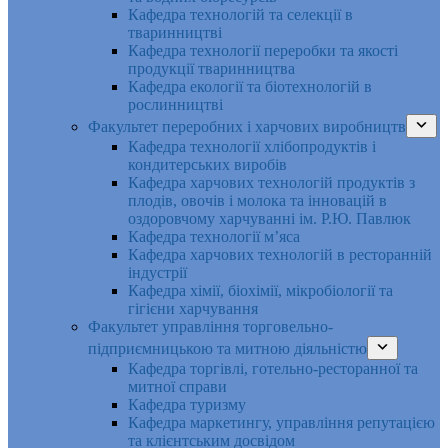
Кафедра технологій та селекції в
тваринництві
Кафедра технології переробки та якості
продукції тваринництва
Кафедра екології та біотехнологій в
рослинництві
Факультет переробних і харчових виробництв
Кафедра технології хлібопродуктів і
кондитерських виробів
Кафедра харчових технологій продуктів з
плодів, овочів і молока та інновацій в
оздоровчому харчуванні ім. Р.Ю. Павлюк
Кафедра технології м’яса
Кафедра харчових технологій в ресторанній
індустрії
Кафедра хімії, біохімії, мікробіології та
гігієни харчування
Факультет управління торговельно-
підприємницькою та митною діяльністю
Кафедра торгівлі, готельно-ресторанної та
митної справи
Кафедра туризму
Кафедра маркетингу, управління репутацією
та клієнтським досвідом