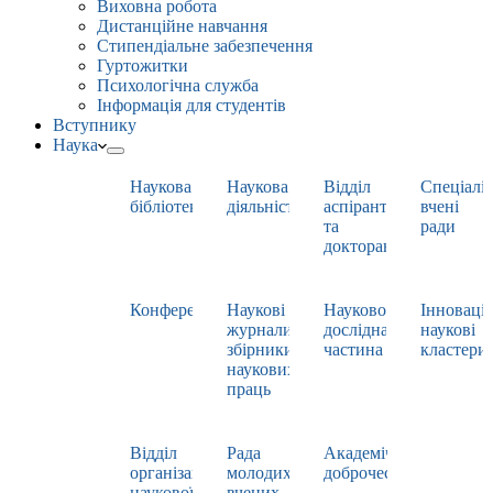
Виховна робота
Дистанційне навчання
Стипендіальне забезпечення
Гуртожитки
Психологічна служба
Інформація для студентів
Вступнику
Наука
Наукова
Наукова
Відділ
Спеціаліз
бібліотека
діяльність
аспірантури
вчені
та
ради
докторантури
Конференції
Наукові
Науково-
Інноваці
журнали,
дослідна
наукові
збірники
частина
кластери
наукових
праць
Відділ
Рада
Академічна
організації
молодих
доброчесність
наукової
вчених