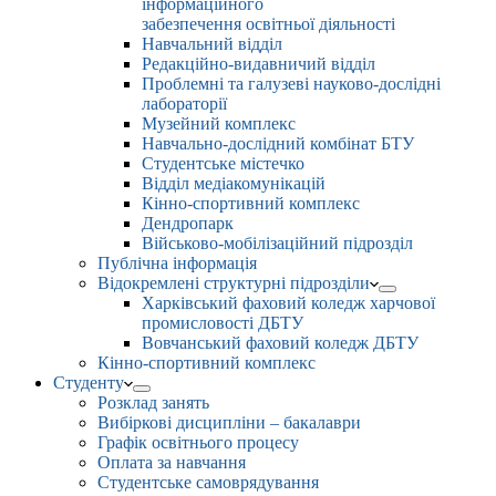
інформаційного
забезпечення освітньої діяльності
Навчальний відділ
Редакційно-видавничий відділ
Проблемні та галузеві науково-дослідні
лабораторії
Музейний комплекс
Навчально-дослідний комбінат БТУ
Студентське містечко
Відділ медіакомунікацій
Кінно-спортивний комплекс
Дендропарк
Військово-мобілізаційний підрозділ
Публічна інформація
Відокремлені структурні підрозділи
Харківський фаховий коледж харчової
промисловості ДБТУ
Вовчанський фаховий коледж ДБТУ
Кінно-спортивний комплекс
Студенту
Розклад занять
Вибіркові дисципліни – бакалаври
Графік освітнього процесу
Оплата за навчання
Студентське самоврядування