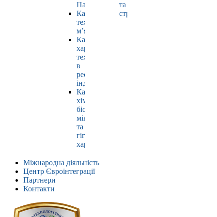
Павлюк
та
Кафедра
страхування
технології
м’яса
Кафедра
харчових
технологій
в
ресторанній
індустрії
Кафедра
хімії,
біохімії,
мікробіології
та
гігієни
харчування
Міжнародна діяльність
Центр Євроінтеграції
Партнери
Контакти