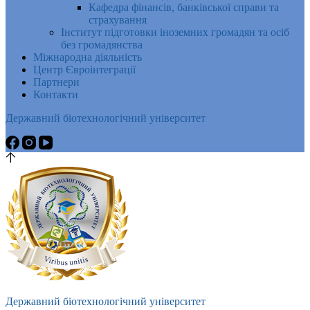
Кафедра фінансів, банківської справи та
страхування
Інститут підготовки іноземних громадян та осіб
без громадянства
Міжнародна діяльність
Центр Євроінтеграції
Партнери
Контакти
Державний біотехнологічний університет
Державний біотехнологічний університет