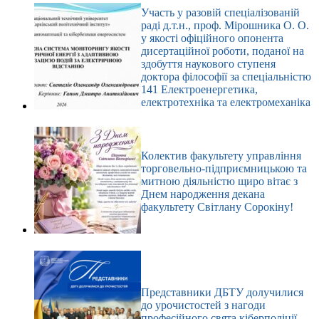
Участь у разовій спеціалізованій
раді д.т.н., проф. Мірошника О. О.
у якості офіційного опонента
дисертаційної роботи, поданої на
здобуття наукового ступеня
доктора філософії за спеціальністю
141 Електроенергетика,
електротехніка та електромеханіка
Колектив факультету управління
торговельно-підприємницькою та
митною діяльністю щиро вітає з
Днем народження декана
факультету Світлану Сорокіну!
Представники ДБТУ долучилися
до урочистостей з нагоди
професійного свята кіберполіції