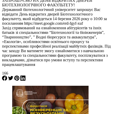
ЗАПРОШУЄМО НА ДЕНЬ ВІДКРИТИХ ДВЕРЕЙ
БІОТЕХНОЛОГІЧНОГО ФАКУЛЬТЕТУ!
Державний біотехнологічний університет запрошує Вас
відвідати День відкритих дверей Біотехнологічного
факультету, який відбудеться 14 березня 2026 року о 10:00 за
посиланням https://meet.google.com/erd-fgyf-xuf
Захід спрямований на ознайомлення абітурієнтів та їхніх
батьків зі спеціальностями “Біотехнології та біоінженерія”,
“Тваринництво”, ” Водні біоресурси та аквакультура”,
«Екологія», особливостями освітнього процесу та
перспективами професійної реалізації майбутніх фахівців. Під
час заходу Ви матимете змогу ознайомитися з навчальною
програмою та спеціальностями факультету, поспілкуватися з
викладачами, дізнатися про умови вступу та перспективи
працевлаштування
166