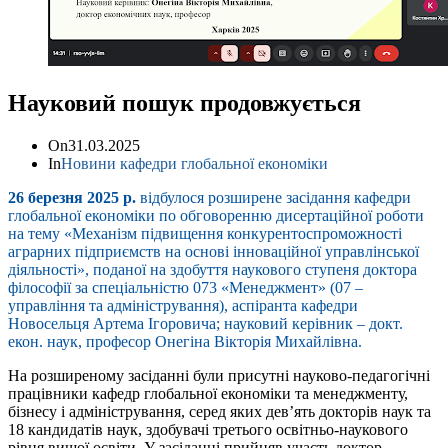
Науковий пошук продовжується
On
31.03.2025
In
Новини кафедри глобальної економіки
26 березня 2025 р.
відбулося розширене засідання кафедри
глобальної економіки по обговоренню дисертаційної роботи
на тему «Механізм підвищення конкурентоспроможності
аграрних підприємств на основі інноваційної управлінської
діяльності», поданої на здобуття наукового ступеня доктора
філософії за спеціальністю 073 «Менеджмент» (07 –
управління та адміністрування), аспіранта кафедри
Новосельця Артема Ігоровича; науковий керівник – докт.
екон. наук, професор Онегіна Вікторія Михайлівна.
На розширеному засіданні були присутні науково-педагогічні
працівники кафедр глобальної економіки та менеджменту,
бізнесу і адміністрування, серед яких дев’ять докторів наук та
18 кандидатів наук, здобувачі третього освітньо-наукового
рівня вищої освіти. У засіданні прийняв участь доктор