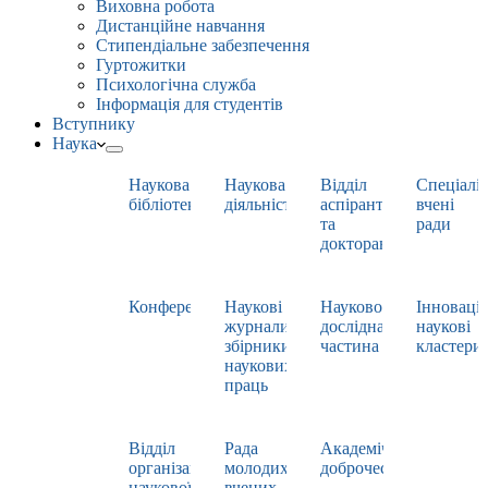
Виховна робота
Дистанційне навчання
Стипендіальне забезпечення
Гуртожитки
Психологічна служба
Інформація для студентів
Вступнику
Наука
Наукова
Наукова
Відділ
Спеціаліз
бібліотека
діяльність
аспірантури
вчені
та
ради
докторантури
Конференції
Наукові
Науково-
Інноваці
журнали,
дослідна
наукові
збірники
частина
кластери
наукових
праць
Відділ
Рада
Академічна
організації
молодих
доброчесність
наукової
вчених