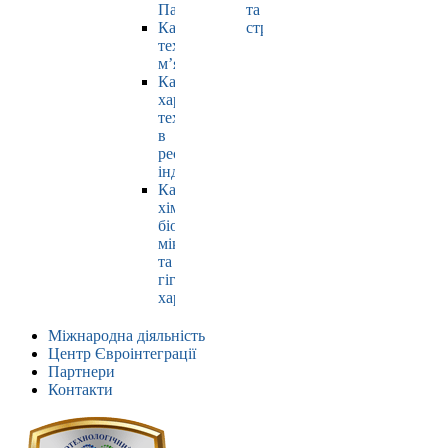
Павлюк
та
Кафедра
страхування
технології
м’яса
Кафедра
харчових
технологій
в
ресторанній
індустрії
Кафедра
хімії,
біохімії,
мікробіології
та
гігієни
харчування
Міжнародна діяльність
Центр Євроінтеграції
Партнери
Контакти