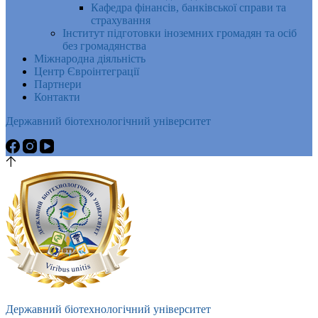
Кафедра фінансів, банківської справи та
страхування
Інститут підготовки іноземних громадян та осіб
без громадянства
Міжнародна діяльність
Центр Євроінтеграції
Партнери
Контакти
Державний біотехнологічний університет
Державний біотехнологічний університет