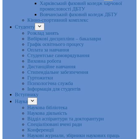
Харківський фаховий коледж харчової
промисловості ДБТУ
Вовчанський фаховий коледж ДБТУ
Кінно-спортивний комплекс
Студенту
Розклад занять
Вибіркові дисципліни – бакалаври
Графік освітнього процесу
Оплата за навчання
Студентське самоврядування
Виховна робота
Дистанційне навчання
Стипендіальне забезпечення
Гуртожитки
Психологічна служба
Інформація для студентів
Вступнику
Наука
Наукова бібліотека
Наукова діяльність
Відділ аспірантури та докторантури
Спеціалізовані вчені ради
Конференції
Наукові журнали, збірники наукових праць