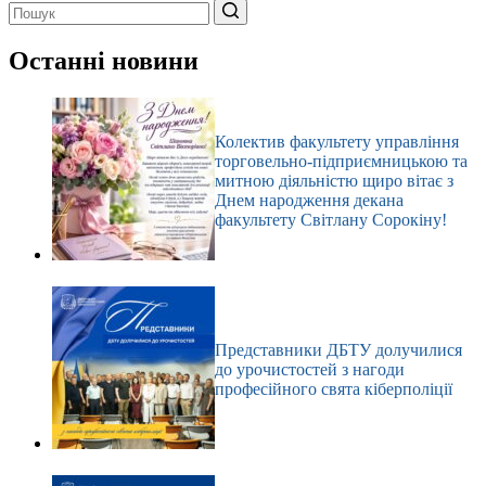
Немає
результатів
Останні новини
Колектив факультету управління
торговельно-підприємницькою та
митною діяльністю щиро вітає з
Днем народження декана
факультету Світлану Сорокіну!
Представники ДБТУ долучилися
до урочистостей з нагоди
професійного свята кіберполіції