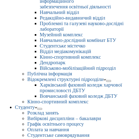
інформаційного
забезпечення освітньої діяльності
Навчальний відділ
Редакційно-видавничий відділ
Проблемні та галузеві науково-дослідні
лабораторії
Музейний комплекс
Навчально-дослідний комбінат БТУ
Студентське містечко
Відділ медіакомунікацій
Кінно-спортивний комплекс
Дендропарк
Військово-мобілізаційний підрозділ
Публічна інформація
Відокремлені структурні підрозділи
Харківський фаховий коледж харчової
промисловості ДБТУ
Вовчанський фаховий коледж ДБТУ
Кінно-спортивний комплекс
Студенту
Розклад занять
Вибіркові дисципліни – бакалаври
Графік освітнього процесу
Оплата за навчання
Студентське самоврядування