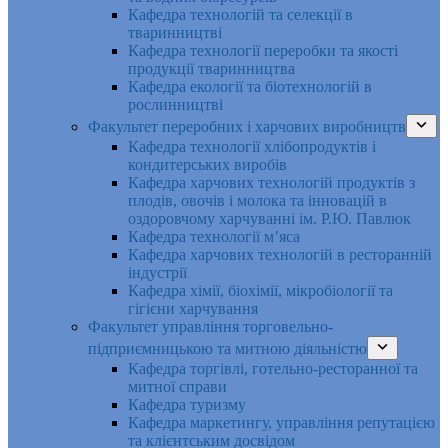
Кафедра технологій та селекції в
тваринництві
Кафедра технології переробки та якості
продукції тваринництва
Кафедра екології та біотехнологій в
рослинництві
Факультет переробних і харчових виробництв
Кафедра технології хлібопродуктів і
кондитерських виробів
Кафедра харчових технологій продуктів з
плодів, овочів і молока та інновацій в
оздоровчому харчуванні ім. Р.Ю. Павлюк
Кафедра технології м’яса
Кафедра харчових технологій в ресторанній
індустрії
Кафедра хімії, біохімії, мікробіології та
гігієни харчування
Факультет управління торговельно-
підприємницькою та митною діяльністю
Кафедра торгівлі, готельно-ресторанної та
митної справи
Кафедра туризму
Кафедра маркетингу, управління репутацією
та клієнтським досвідом