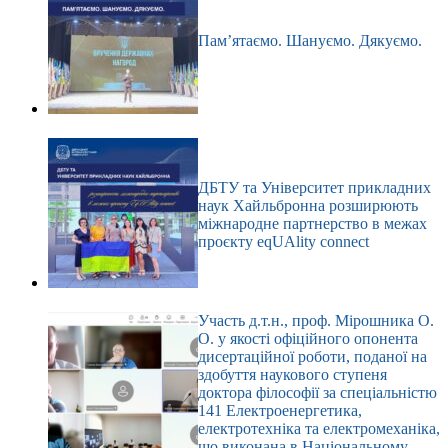
Пам’ятаємо. Шануємо. Дякуємо.
ДБТУ та Університет прикладних
наук Хайльбронна розширюють
міжнародне партнерство в межах
проєкту eqUAlity connect
Участь д.т.н., проф. Мірошника О.
О. у якості офіційного опонента
дисертаційної роботи, поданої на
здобуття наукового ступеня
доктора філософії за спеціальністю
141 Електроенергетика,
електротехніка та електромеханіка,
що виконана в Національному