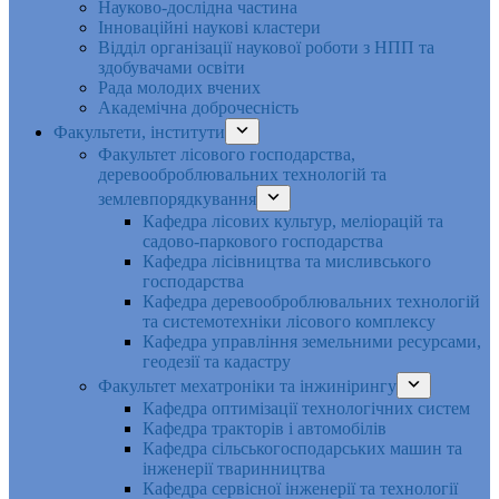
Науково-дослідна частина
Інноваційні наукові кластери
Відділ організації наукової роботи з НПП та
здобувачами освіти
Рада молодих вчених
Академічна доброчесність
Факультети, інститути
Факультет лісового господарства,
деревооброблювальних технологій та
землевпорядкування
Кафедра лісових культур, меліорацій та
садово-паркового господарства
Кафедра лісівництва та мисливського
господарства
Кафедра деревооброблювальних технологій
та системотехніки лісового комплексу
Кафедра управління земельними ресурсами,
геодезії та кадастру
Факультет мехатроніки та інжинірингу
Кафедра оптимізації технологічних систем
Кафедра тракторів і автомобілів
Кафедра сільськогосподарських машин та
інженерії тваринництва
Кафедра cервісної інженерії та технології