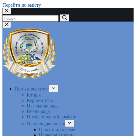
Перейти до вмісту
Немає
результатів
Про університет
Історія
Керівництво
Наглядова рада
Вчена рада
Профспілковий комітет
Освітня діяльність
Освітні програми
Навчальні плани