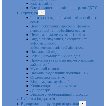
Якість освіти
Спеціальності та освітні програми ДБТУ
Структура
Інститут післядипломної освіти та бізнес-
освіти
Центр робітничих професій, фахової
передвищої та професійної освіти
Центр менеджменту якості освіти
Відділ ліцензування, акредитації та
інформаційного
забезпечення освітньої діяльності
Навчальний відділ
Редакційно-видавничий відділ
Проблемні та галузеві науково-дослідні
лабораторії
Музейний комплекс
Навчально-дослідний комбінат БТУ
Студентське містечко
Відділ медіакомунікацій
Кінно-спортивний комплекс
Дендропарк
Військово-мобілізаційний підрозділ
Публічна інформація
Відокремлені структурні підрозділи