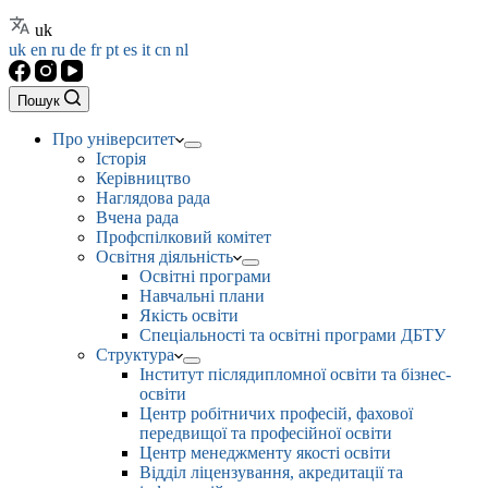
uk
uk
en
ru
de
fr
pt
es
it
cn
nl
Пошук
Про університет
Історія
Керівництво
Наглядова рада
Вчена рада
Профспілковий комітет
Освітня діяльність
Освітні програми
Навчальні плани
Якість освіти
Спеціальності та освітні програми ДБТУ
Структура
Інститут післядипломної освіти та бізнес-
освіти
Центр робітничих професій, фахової
передвищої та професійної освіти
Центр менеджменту якості освіти
Відділ ліцензування, акредитації та