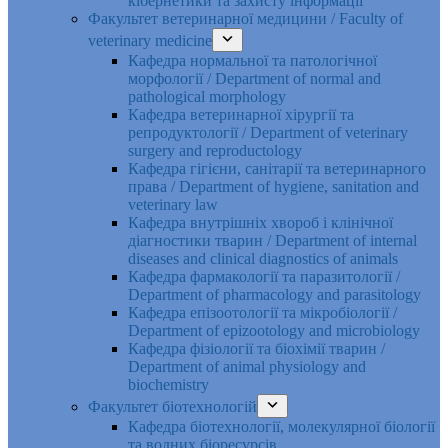
кібернетики та захисту інформації
Факультет ветеринарної медицини / Faculty of
veterinary medicine
Кафедра нормальної та патологічної
морфології / Department of normal and
pathological morphology
Кафедра ветеринарної хірургії та
репродуктології / Department of veterinary
surgery and reproductology
Кафедра гігієни, санітарії та ветеринарного
права / Department of hygiene, sanitation and
veterinary law
Кафедра внутрішніх хвороб і клінічної
діагностики тварин / Department of internal
diseases and clinical diagnostics of animals
Кафедра фармакології та паразитології /
Department of pharmacology and parasitology
Кафедра епізоотології та мікробіології /
Department of epizootology and microbiology
Кафедра фізіології та біохімії тварин /
Department of animal physiology and
biochemistry
Факультет біотехнологій
Кафедра біотехнології, молекулярної біології
та водних біоресурсів