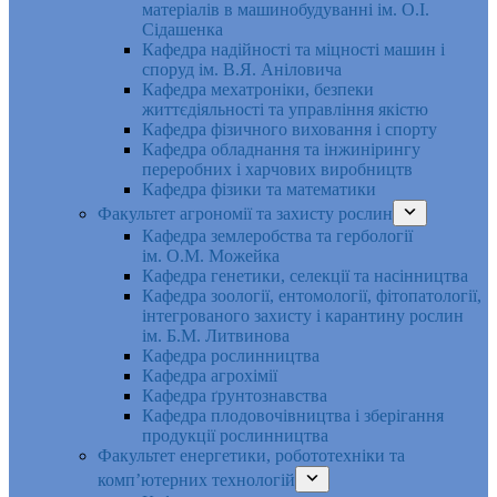
матеріалів в машинобудуванні ім. О.І.
Сідашенка
Кафедра надійності та міцності машин і
споруд ім. В.Я. Аніловича
Кафедра мехатроніки, безпеки
життєдіяльності та управління якістю
Кафедра фізичного виховання і спорту
Кафедра обладнання та інжинірингу
переробних і харчових виробництв
Кафедра фізики та математики
Факультет агрономії та захисту рослин
Кафедра землеробства та гербології
ім. О.М. Можейка
Кафедра генетики, селекції та насінництва
Кафедра зоології, ентомології, фітопатології,
інтегрованого захисту і карантину рослин
ім. Б.М. Литвинова
Кафедра рослинництва
Кафедра агрохімії
Кафедра ґрунтознавства
Кафедра плодовочівництва і зберігання
продукції рослинництва
Факультет енергетики, робототехніки та
комп’ютерних технологій