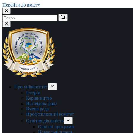
Перейти до вмісту
Немає
результатів
Про університет
Історія
Керівництво
Наглядова рада
Вчена рада
Профспілковий комітет
Освітня діяльність
Освітні програми
Навчальні плани