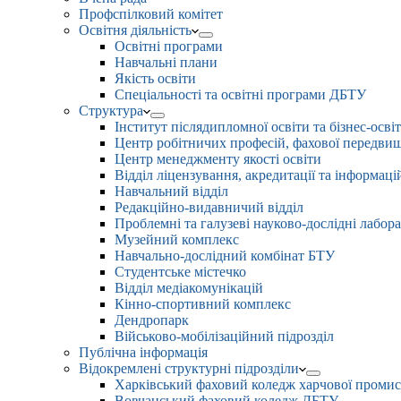
Профспілковий комітет
Освітня діяльність
Освітні програми
Навчальні плани
Якість освіти
Спеціальності та освітні програми ДБТУ
Структура
Інститут післядипломної освіти та бізнес-осві
Центр робітничих професій, фахової передвищо
Центр менеджменту якості освіти
Відділ ліцензування, акредитації та інформаці
Навчальний відділ
Редакційно-видавничий відділ
Проблемні та галузеві науково-дослідні лабора
Музейний комплекс
Навчально-дослідний комбінат БТУ
Студентське містечко
Відділ медіакомунікацій
Кінно-спортивний комплекс
Дендропарк
Військово-мобілізаційний підрозділ
Публічна інформація
Відокремлені структурні підрозділи
Харківський фаховий коледж харчової проми
Вовчанський фаховий коледж ДБТУ