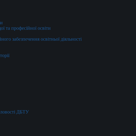
ти
ї та професійної освіти
йного забезпечення освітньої діяльності
торії
словості ДБТУ