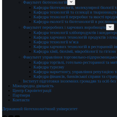
Факультет біотехнологій
Кафедра біотехнології, молекулярної біології 
Кафедра технологій та селекції в тваринництв
Кафедра технології переробки та якості проду
Кафедра екології та біотехнологій в рослинни
Факультет переробних і харчових виробництв
Кафедра технології хлібопродуктів і кондитер
Кафедра харчових технологій продуктів з плод
Кафедра технології м’яса
Кафедра харчових технологій в ресторанній ін
Кафедра хімії, біохімії, мікробіології та гігієн
Факультет управління торговельно-підприємницько
Кафедра торгівлі, готельно-ресторанної та ми
Кафедра туризму
Кафедра маркетингу, управління репутацією т
Кафедра фінансів, банківської справи та стра
Інститут підготовки іноземних громадян та осіб без
Міжнародна діяльність
Центр Євроінтеграції
Партнери
Контакти
Державний біотехнологічний університет