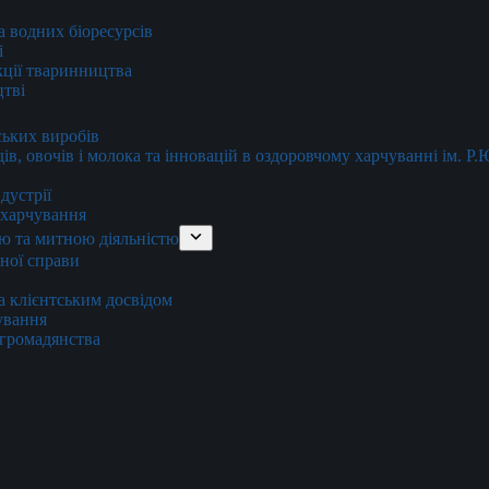
та водних біоресурсів
і
кції тваринництва
цтві
ських виробів
ів, овочів і молока та інновацій в оздоровчому харчуванні ім. Р
дустрії
и харчування
ю та митною діяльністю
тної справи
а клієнтським досвідом
хування
 громадянства