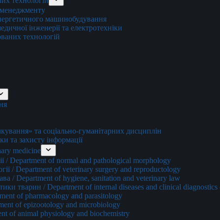
них технологій
о менеджменту
енергетичного машинобудування
едичної інженерії та електротехніки
ованих технологій
ня
ування» та соціально-гуманітарних дисциплін
ки та захисту інформації
ary medicine
 / Department of normal and pathological morphology
ї / Department of veterinary surgery and reproductology
а / Department of hygiene, sanitation and veterinary law
и тварин / Department of internal diseases and clinical diagnostics 
ment of pharmacology and parasitology
ment of epizootology and microbiology
nt of animal physiology and biochemistry