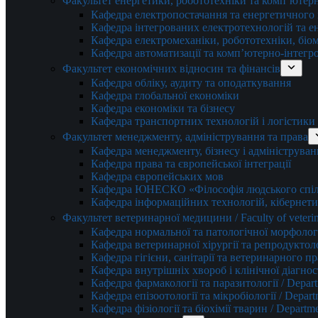
Факультет енергетики, робототехніки та комп’ютер
Кафедра електропостачання та енергетичног
Кафедра інтегрованих електротехнологій та 
Кафедра електромеханіки, робототехніки, біом
Кафедра автоматизації та комп’ютерно-інтегр
Факультет економічних відносин та фінансів
Кафедра обліку, аудиту та оподаткування
Кафедра глобальної економіки
Кафедра економіки та бізнесу
Кафедра транспортних технологій і логістики
Факультет менеджменту, адміністрування та права
Кафедра менеджменту, бізнесу і адмініструван
Кафедра права та європейської інтеграції
Кафедра європейських мов
Кафедра ЮНЕСКО «Філософія людського спілк
Кафедра інформаційних технологій, кібернети
Факультет ветеринарної медицини / Faculty of veterin
Кафедра нормальної та патологічної морфології
Кафедра ветеринарної хірургії та репродуктологі
Кафедра гігієни, санітарії та ветеринарного прав
Кафедра внутрішніх хвороб і клінічної діагностик
Кафедра фармакології та паразитології / Depart
Кафедра епізоотології та мікробіології / Depart
Кафедра фізіології та біохімії тварин / Departme