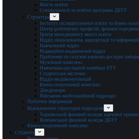
Якість освіти
Спеціальності та освітні програми ДБТУ
Структура
Інститут післядипломної освіти та бізнес-осві
Центр робітничих професій, фахової передвищо
Центр менеджменту якості освіти
Відділ ліцензування, акредитації та інформаці
Навчальний відділ
Редакційно-видавничий відділ
Проблемні та галузеві науково-дослідні лабора
Музейний комплекс
Навчально-дослідний комбінат БТУ
Студентське містечко
Відділ медіакомунікацій
Кінно-спортивний комплекс
Дендропарк
Військово-мобілізаційний підрозділ
Публічна інформація
Відокремлені структурні підрозділи
Харківський фаховий коледж харчової проми
Вовчанський фаховий коледж ДБТУ
Кінно-спортивний комплекс
Студенту
Розклад занять