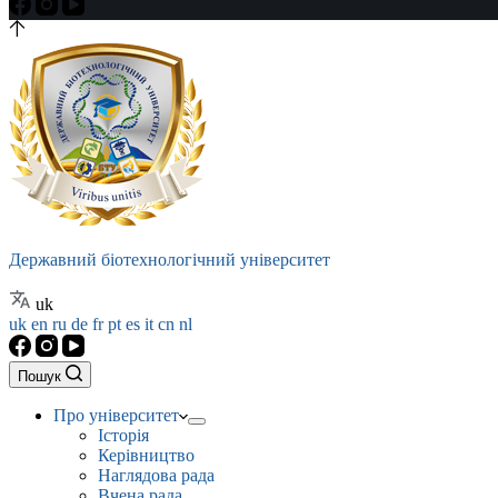
Державний біотехнологічний університет
uk
uk
en
ru
de
fr
pt
es
it
cn
nl
Пошук
Про університет
Історія
Керівництво
Наглядова рада
Вчена рада