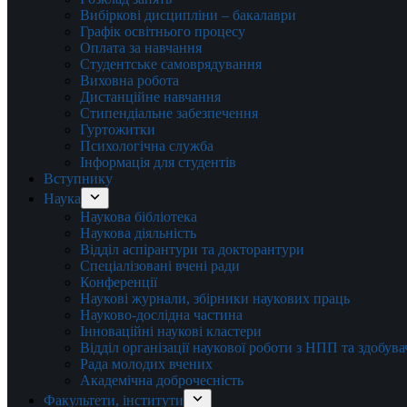
Вибіркові дисципліни – бакалаври
Графік освітнього процесу
Оплата за навчання
Студентське самоврядування
Виховна робота
Дистанційне навчання
Стипендіальне забезпечення
Гуртожитки
Психологічна служба
Інформація для студентів
Вступнику
Наука
Наукова бібліотека
Наукова діяльність
Відділ аспірантури та докторантури
Спеціалізовані вчені ради
Конференції
Наукові журнали, збірники наукових праць
Науково-дослідна частина
Інноваційні наукові кластери
Відділ організації наукової роботи з НПП та здобув
Рада молодих вчених
Академічна доброчесність
Факультети, інститути