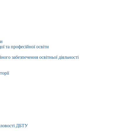
ти
ї та професійної освіти
йного забезпечення освітньої діяльності
торії
словості ДБТУ