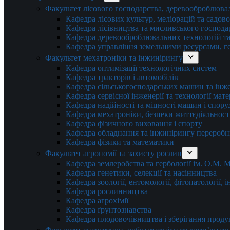
Факультет лісового господарства, деревооброблюва
Кафедра лісових культур, меліорацій та садов
Кафедра лісівництва та мисливського господа
Кафедра деревооброблювальних технологій та
Кафедра управління земельними ресурсами, гео
Факультет мехатроніки та інжинірингу
Кафедра оптимізації технологічних систем
Кафедра тракторів і автомобілів
Кафедра сільськогосподарських машин та інж
Кафедра cервісної інженерії та технології мат
Кафедра надійності та міцності машин і спору
Кафедра мехатроніки, безпеки життєдіяльності
Кафедра фізичного виховання і спорту
Кафедра обладнання та інжинірингу переробн
Кафедра фізики та математики
Факультет агрономії та захисту рослин
Кафедра землеробства та гербології ім. О.М.
Кафедра генетики, селекції та насінництва
Кафедра зоології, ентомології, фітопатології,
Кафедра рослинництва
Кафедра агрохімії
Кафедра ґрунтознавства
Кафедра плодовочівництва і зберігання проду