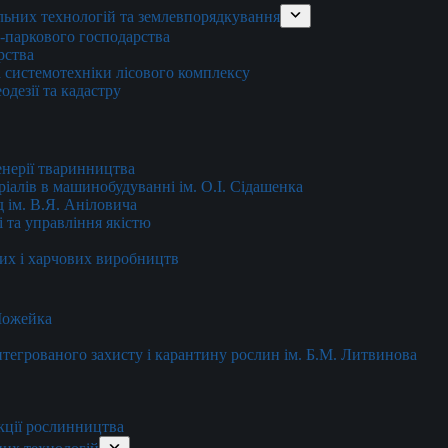
льних технологій та землевпорядкування
о-паркового господарства
рства
 системотехніки лісового комплексу
дезії та кадастру
енерії тваринництва
еріалів в машинобудуванні ім. О.І. Сідашенка
д ім. В.Я. Аніловича
 та управління якістю
их і харчових виробництв
 Можейка
 інтегрованого захисту і карантину рослин ім. Б.М. Литвинова
кції рослинництва