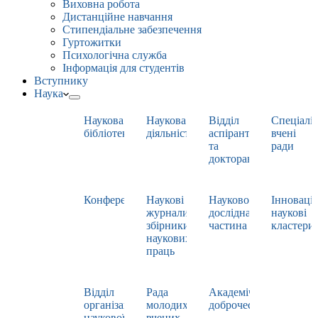
Виховна робота
Дистанційне навчання
Стипендіальне забезпечення
Гуртожитки
Психологічна служба
Інформація для студентів
Вступнику
Наука
Наукова
Наукова
Відділ
Спеціаліз
бібліотека
діяльність
аспірантури
вчені
та
ради
докторантури
Конференції
Наукові
Науково-
Інноваці
журнали,
дослідна
наукові
збірники
частина
кластери
наукових
праць
Відділ
Рада
Академічна
організації
молодих
доброчесність
наукової
вчених