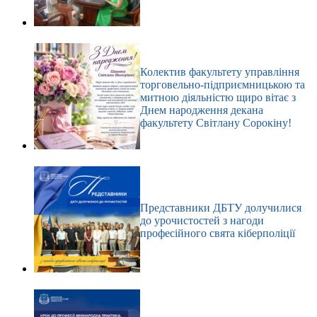
Колектив факультету управління
торговельно-підприємницькою та
митною діяльністю щиро вітає з
Днем народження декана
факультету Світлану Сорокіну!
Представники ДБТУ долучилися
до урочистостей з нагоди
професійного свята кіберполіції