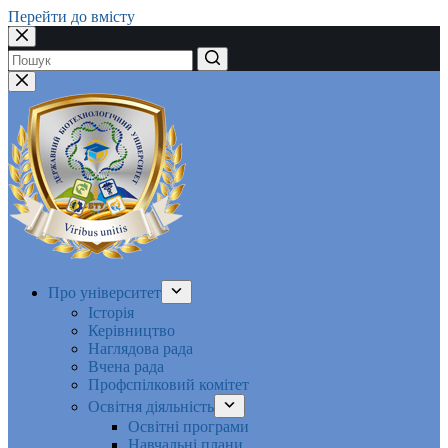
Перейти до вмісту
Немає
результатів
Про університет
Історія
Керівництво
Наглядова рада
Вчена рада
Профспілковий комітет
Освітня діяльність
Освітні програми
Навчальні плани