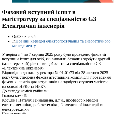
Фаховий вступний іспит в
магістратуру за спеціальністю G3
Електрична інженерія
On
08.08.2025
In
Новини кафедри електропостачання та енергетичного
менеджменту
У період з 4 по 7 серпня 2025 року було проведено фаховий
вступний іспит для осіб, які виявили бажання здобути другий
(магістерський) рівень вищої освіти за спеціальністю G3
«Електрична інженерія».
Відповідно до наказу ректора № 01-01/73 від 28 лютого 2025
року була створена фахова атестаційна комісія для проведення
фахових іспитів для вступників на здобуття ступеня магістра
на основі НРК6 та НРК7.
До складу комісії увійшли:
Голова комісії:
Косуліна Наталія Геннадіївна, д.т.н., професор кафедри
електромеханіки, робототехніки, біомедичної інженерії та
електротехніки
Члени комісії: