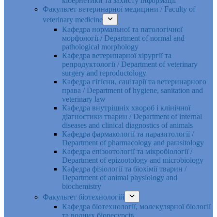
кібернетики та захисту інформації
Факультет ветеринарної медицини / Faculty of
veterinary medicine
Кафедра нормальної та патологічної
морфології / Department of normal and
pathological morphology
Кафедра ветеринарної хірургії та
репродуктології / Department of veterinary
surgery and reproductology
Кафедра гігієни, санітарії та ветеринарного
права / Department of hygiene, sanitation and
veterinary law
Кафедра внутрішніх хвороб і клінічної
діагностики тварин / Department of internal
diseases and clinical diagnostics of animals
Кафедра фармакології та паразитології /
Department of pharmacology and parasitology
Кафедра епізоотології та мікробіології /
Department of epizootology and microbiology
Кафедра фізіології та біохімії тварин /
Department of animal physiology and
biochemistry
Факультет біотехнологій
Кафедра біотехнології, молекулярної біології
та водних біоресурсів