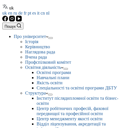
uk
uk
en
ru
de
fr
pt
es
it
cn
nl
Пошук
Про університет
Історія
Керівництво
Наглядова рада
Вчена рада
Профспілковий комітет
Освітня діяльність
Освітні програми
Навчальні плани
Якість освіти
Спеціальності та освітні програми ДБТУ
Структура
Інститут післядипломної освіти та бізнес-
освіти
Центр робітничих професій, фахової
передвищої та професійної освіти
Центр менеджменту якості освіти
Відділ ліцензування, акредитації та