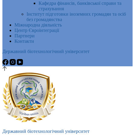
Кафедра фінансів, банківської справи та
страхування
Інститут підготовки іноземних громадян та осіб
без громадянства
Міжнародна діяльність
Центр Євроінтеграції
Партнери
Контакти
Державний біотехнологічний університет
Державний біотехнологічний університет