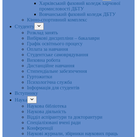
Харківський фаховий коледж харчової
промисловості ДБТУ
Вовчанський фаховий коледж ДБТУ
Кінно-спортивний комплекс
Студенту
Розклад занять
Вибіркові дисципліни – бакалаври
Графік освітнього процесу
Оплата за навчання
Студентське самоврядування
Виховна робота
Дистанційне навчання
Стипендіальне забезпечення
Гуртожитки
Психологічна служба
Інформація для студентів
Вступнику
Наука
Наукова бібліотека
Наукова діяльність
Відділ аспірантури та докторантури
Спеціалізовані вчені ради
Конференції
Наукові журнали, збірники наукових праць