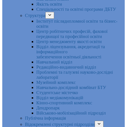
Якість освіти
Спеціальності та освітні програми ДБТУ
Структура
Інститут післядипломної освіти та бізнес-
освіти
Центр робітничих професій, фахової
передвищої та професійної освіти
Центр менеджменту якості освіти
Відділ ліцензування, акредитації та
інформаційного
забезпечення освітньої діяльності
Навчальний відділ
Редакційно-видавничий відділ
Проблемні та галузеві науково-дослідні
лабораторії
Музейний комплекс
Навчально-дослідний комбінат БТУ
Студентське містечко
Відділ медіакомунікацій
Кінно-спортивний комплекс
Дендропарк
Військово-мобілізаційний підрозділ
Публічна інформація
Відокремлені структурні підрозділи