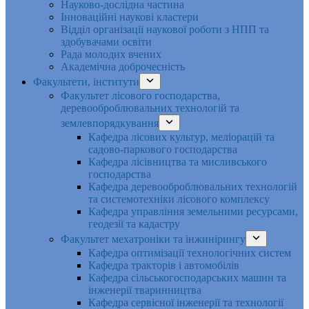
Науково-дослідна частина
Інноваційні наукові кластери
Відділ організації наукової роботи з НПП та
здобувачами освіти
Рада молодих вчених
Академічна доброчесність
Факультети, інститути
Факультет лісового господарства,
деревооброблювальних технологій та
землевпорядкування
Кафедра лісових культур, меліорацій та
садово-паркового господарства
Кафедра лісівництва та мисливського
господарства
Кафедра деревооброблювальних технологій
та системотехніки лісового комплексу
Кафедра управління земельними ресурсами,
геодезії та кадастру
Факультет мехатроніки та інжинірингу
Кафедра оптимізації технологічних систем
Кафедра тракторів і автомобілів
Кафедра сільськогосподарських машин та
інженерії тваринництва
Кафедра cервісної інженерії та технології