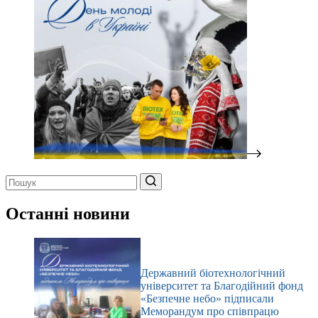
Немає
результатів
Останні новини
Державний біотехнологічний
університет та Благодійний фонд
«Безпечне небо» підписали
Меморандум про співпрацю