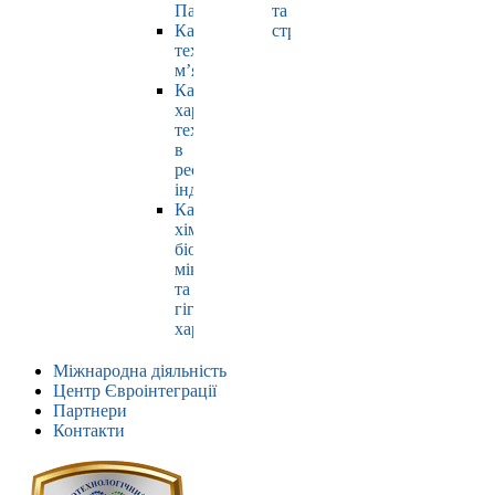
Павлюк
та
Кафедра
страхування
технології
м’яса
Кафедра
харчових
технологій
в
ресторанній
індустрії
Кафедра
хімії,
біохімії,
мікробіології
та
гігієни
харчування
Міжнародна діяльність
Центр Євроінтеграції
Партнери
Контакти