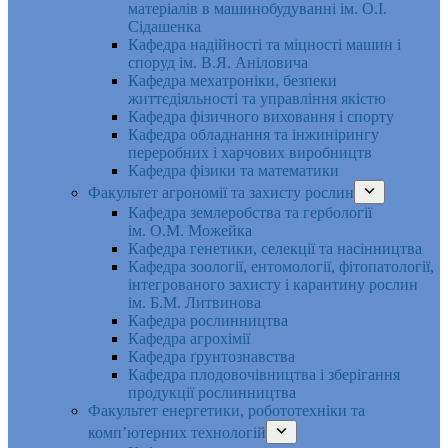
матеріалів в машинобудуванні ім. О.І.
Сідашенка
Кафедра надійності та міцності машин і
споруд ім. В.Я. Аніловича
Кафедра мехатроніки, безпеки
життєдіяльності та управління якістю
Кафедра фізичного виховання і спорту
Кафедра обладнання та інжинірингу
переробних і харчових виробництв
Кафедра фізики та математики
Факультет агрономії та захисту рослин
Кафедра землеробства та гербології
ім. О.М. Можейка
Кафедра генетики, селекції та насінництва
Кафедра зоології, ентомології, фітопатології,
інтегрованого захисту і карантину рослин
ім. Б.М. Литвинова
Кафедра рослинництва
Кафедра агрохімії
Кафедра ґрунтознавства
Кафедра плодовочівництва і зберігання
продукції рослинництва
Факультет енергетики, робототехніки та
комп’ютерних технологій