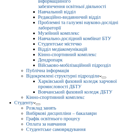
інформаційного
забезпечення освітньої діяльності
Навчальний відділ
Редакційно-видавничий відділ
Проблемні та галузеві науково-дослідні
лабораторії
Музейний комплекс
Навчально-дослідний комбінат БТУ
Студентське містечко
Відділ медіакомунікацій
Кінно-спортивний комплекс
Дендропарк
Військово-мобілізаційний підрозділ
Публічна інформація
Відокремлені структурні підрозділи
Харківський фаховий коледж харчової
промисловості ДБТУ
Вовчанський фаховий коледж ДБТУ
Кінно-спортивний комплекс
Студенту
Розклад занять
Вибіркові дисципліни – бакалаври
Графік освітнього процесу
Оплата за навчання
Студентське самоврядування