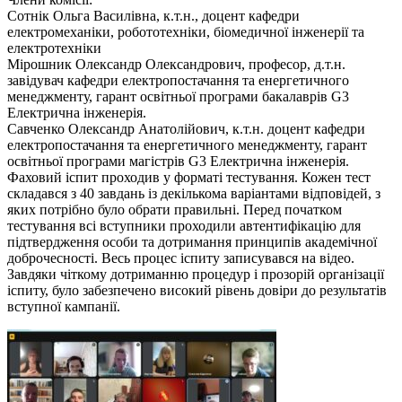
Сотнік Ольга Василівна, к.т.н., доцент кафедри
електромеханіки, робототехніки, біомедичної інженерії та
електротехніки
Мірошник Олександр Олександрович, професор, д.т.н.
завідувач кафедри електропостачання та енергетичного
менеджменту, гарант освітньої програми бакалаврів G3
Електрична інженерія.
Савченко Олександр Анатолійович, к.т.н. доцент кафедри
електропостачання та енергетичного менеджменту, гарант
освітньої програми магістрів G3 Електрична інженерія.
Фаховий іспит проходив у форматі тестування. Кожен тест
складався з 40 завдань із декількома варіантами відповідей, з
яких потрібно було обрати правильні. Перед початком
тестування всі вступники проходили автентифікацію для
підтвердження особи та дотримання принципів академічної
доброчесності. Весь процес іспиту записувався на відео.
Завдяки чіткому дотриманню процедур і прозорій організації
іспиту, було забезпечено високий рівень довіри до результатів
вступної кампанії.