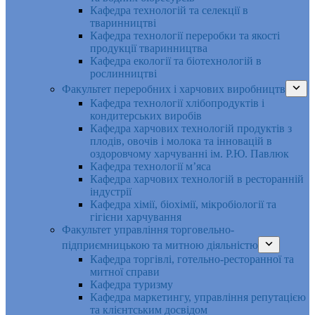
Кафедра технологій та селекції в
тваринництві
Кафедра технології переробки та якості
продукції тваринництва
Кафедра екології та біотехнологій в
рослинництві
Факультет переробних і харчових виробництв
Кафедра технології хлібопродуктів і
кондитерських виробів
Кафедра харчових технологій продуктів з
плодів, овочів і молока та інновацій в
оздоровчому харчуванні ім. Р.Ю. Павлюк
Кафедра технології м’яса
Кафедра харчових технологій в ресторанній
індустрії
Кафедра хімії, біохімії, мікробіології та
гігієни харчування
Факультет управління торговельно-
підприємницькою та митною діяльністю
Кафедра торгівлі, готельно-ресторанної та
митної справи
Кафедра туризму
Кафедра маркетингу, управління репутацією
та клієнтським досвідом