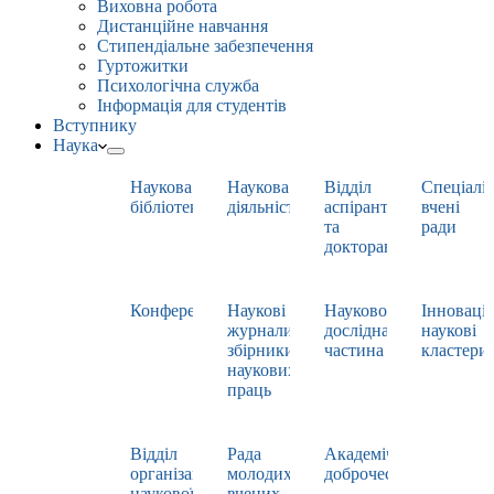
Виховна робота
Дистанційне навчання
Стипендіальне забезпечення
Гуртожитки
Психологічна служба
Інформація для студентів
Вступнику
Наука
Наукова
Наукова
Відділ
Спеціаліз
бібліотека
діяльність
аспірантури
вчені
та
ради
докторантури
Конференції
Наукові
Науково-
Інноваці
журнали,
дослідна
наукові
збірники
частина
кластери
наукових
праць
Відділ
Рада
Академічна
організації
молодих
доброчесність
наукової
вчених