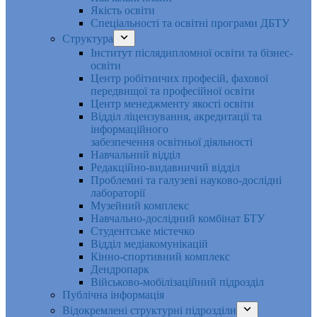
Якість освіти
Спеціальності та освітні програми ДБТУ
Структура
Інститут післядипломної освіти та бізнес-
освіти
Центр робітничих професій, фахової
передвищої та професійної освіти
Центр менеджменту якості освіти
Відділ ліцензування, акредитації та
інформаційного
забезпечення освітньої діяльності
Навчальний відділ
Редакційно-видавничий відділ
Проблемні та галузеві науково-дослідні
лабораторії
Музейний комплекс
Навчально-дослідний комбінат БТУ
Студентське містечко
Відділ медіакомунікацій
Кінно-спортивний комплекс
Дендропарк
Військово-мобілізаційний підрозділ
Публічна інформація
Відокремлені структурні підрозділи