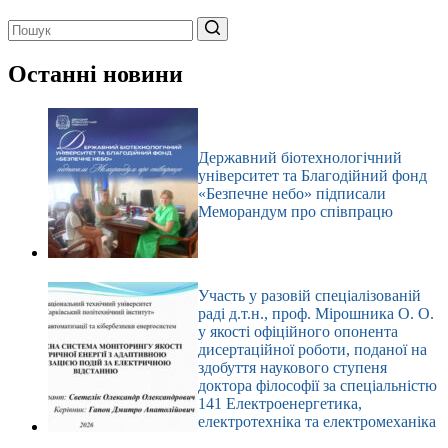
Немає
результатів
Останні новини
Державний біотехнологічний
університет та Благодійний фонд
«Безпечне небо» підписали
Меморандум про співпрацю
Участь у разовій спеціалізованій
раді д.т.н., проф. Мірошника О. О.
у якості офіційного опонента
дисертаційної роботи, поданої на
здобуття наукового ступеня
доктора філософії за спеціальністю
141 Електроенергетика,
електротехніка та електромеханіка