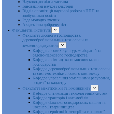
Науково-дослідна частина
Інноваційні наукові кластери
Відділ організації наукової роботи з НПП та
здобувачами освіти
Рада молодих вчених
Академічна доброчесність
Факультети, інститути
Факультет лісового господарства,
деревооброблювальних технологій та
землевпорядкування
Кафедра лісових культур, меліорацій та
садово-паркового господарства
Кафедра лісівництва та мисливського
господарства
Кафедра деревооброблювальних технологій
та системотехніки лісового комплексу
Кафедра управління земельними ресурсами,
геодезії та кадастру
Факультет мехатроніки та інжинірингу
Кафедра оптимізації технологічних систем
Кафедра тракторів і автомобілів
Кафедра сільськогосподарських машин та
інженерії тваринництва
Кафедра cервісної інженерії та технології