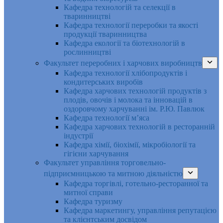
Кафедра технологій та селекції в
тваринництві
Кафедра технології переробки та якості
продукції тваринництва
Кафедра екології та біотехнологій в
рослинництві
Факультет переробних і харчових виробництв
Кафедра технології хлібопродуктів і
кондитерських виробів
Кафедра харчових технологій продуктів з
плодів, овочів і молока та інновацій в
оздоровчому харчуванні ім. Р.Ю. Павлюк
Кафедра технології м’яса
Кафедра харчових технологій в ресторанній
індустрії
Кафедра хімії, біохімії, мікробіології та
гігієни харчування
Факультет управління торговельно-
підприємницькою та митною діяльністю
Кафедра торгівлі, готельно-ресторанної та
митної справи
Кафедра туризму
Кафедра маркетингу, управління репутацією
та клієнтським досвідом