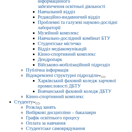
інформаційного
забезпечення освітньої діяльності
Навчальний відділ
Редакційно-видавничий відділ
Проблемні та галузеві науково-дослідні
лабораторії
Музейний комплекс
Навчально-дослідний комбінат БТУ
Студентське містечко
Відділ медіакомунікацій
Кінно-спортивний комплекс
Дендропарк
Військово-мобілізаційний підрозділ
Публічна інформація
Відокремлені структурні підрозділи
Харківський фаховий коледж харчової
промисловості ДБТУ
Вовчанський фаховий коледж ДБТУ
Кінно-спортивний комплекс
Студенту
Розклад занять
Вибіркові дисципліни – бакалаври
Графік освітнього процесу
Оплата за навчання
Студентське самоврядування