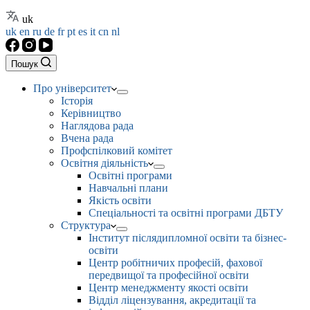
uk
uk
en
ru
de
fr
pt
es
it
cn
nl
Пошук
Про університет
Історія
Керівництво
Наглядова рада
Вчена рада
Профспілковий комітет
Освітня діяльність
Освітні програми
Навчальні плани
Якість освіти
Спеціальності та освітні програми ДБТУ
Структура
Інститут післядипломної освіти та бізнес-
освіти
Центр робітничих професій, фахової
передвищої та професійної освіти
Центр менеджменту якості освіти
Відділ ліцензування, акредитації та