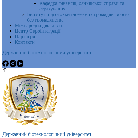
Кафедра фінансів, банківської справи та
страхування
Інститут підготовки іноземних громадян та осіб
без громадянства
Міжнародна діяльність
Центр Євроінтеграції
Партнери
Контакти
Державний біотехнологічний університет
Державний біотехнологічний університет