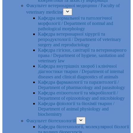
кібернетики та захисту інформації
Факультет ветеринарної медицини / Faculty of
veterinary medicine
Кафедра нормальної та патологічної
морфології / Department of normal and
pathological morphology
Кафедра ветеринарної хірургії та
репродуктології / Department of veterinary
surgery and reproductology
Кафедра гігієни, санітарії та ветеринарного
права / Department of hygiene, sanitation and
veterinary law
Кафедра внутрішніх хвороб і клінічної
діагностики тварин / Department of internal
diseases and clinical diagnostics of animals
Кафедра фармакології та паразитології /
Department of pharmacology and parasitology
Кафедра епізоотології та мікробіології /
Department of epizootology and microbiology
Кафедра фізіології та біохімії тварин /
Department of animal physiology and
biochemistry
Факультет біотехнологій
Кафедра біотехнології, молекулярної біології
та водних біоресурсів