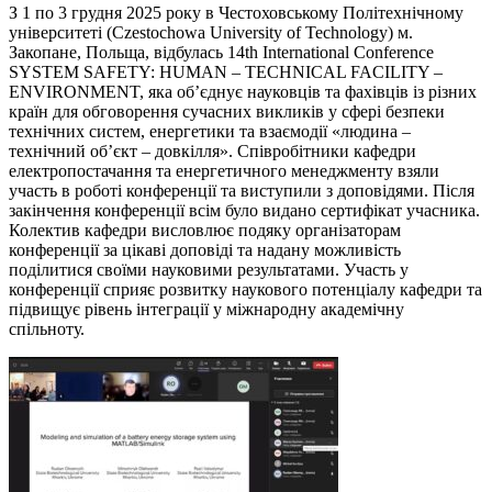
З 1 по 3 грудня 2025 року в Честоховському Політехнічному
університеті (Czestochowa University of Technology) м.
Закопане, Польща, відбулась 14th International Conference
SYSTEM SAFETY: HUMAN – TECHNICAL FACILITY –
ENVIRONMENT, яка об’єднує науковців та фахівців із різних
країн для обговорення сучасних викликів у сфері безпеки
технічних систем, енергетики та взаємодії «людина –
технічний об’єкт – довкілля». Співробітники кафедри
електропостачання та енергетичного менеджменту взяли
участь в роботі конференції та виступили з доповідями. Після
закінчення конференції всім було видано сертифікат учасника.
Колектив кафедри висловлює подяку організаторам
конференції за цікаві доповіді та надану можливість
поділитися своїми науковими результатами. Участь у
конференції сприяє розвитку наукового потенціалу кафедри та
підвищує рівень інтеграції у міжнародну академічну
спільноту.