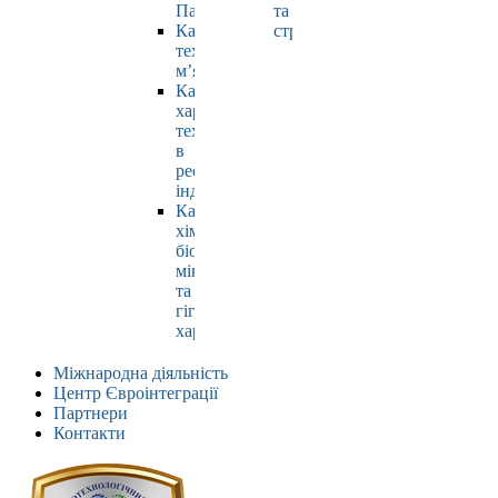
Павлюк
та
Кафедра
страхування
технології
м’яса
Кафедра
харчових
технологій
в
ресторанній
індустрії
Кафедра
хімії,
біохімії,
мікробіології
та
гігієни
харчування
Міжнародна діяльність
Центр Євроінтеграції
Партнери
Контакти