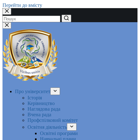
Перейти до вмісту
Немає
результатів
Про університет
Історія
Керівництво
Наглядова рада
Вчена рада
Профспілковий комітет
Освітня діяльність
Освітні програми
Навчальні плани