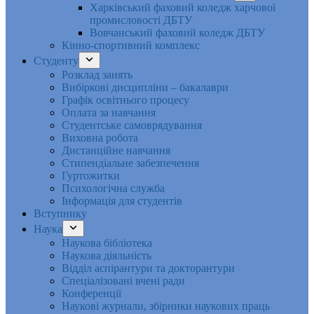
Харківський фаховий коледж харчової
промисловості ДБТУ
Вовчанський фаховий коледж ДБТУ
Кінно-спортивний комплекс
Студенту
Розклад занять
Вибіркові дисципліни – бакалаври
Графік освітнього процесу
Оплата за навчання
Студентське самоврядування
Виховна робота
Дистанційне навчання
Стипендіальне забезпечення
Гуртожитки
Психологічна служба
Інформація для студентів
Вступнику
Наука
Наукова бібліотека
Наукова діяльність
Відділ аспірантури та докторантури
Спеціалізовані вчені ради
Конференції
Наукові журнали, збірники наукових праць