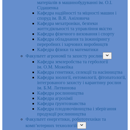
матеріалів в машинобудуванні ім. О.І.
Сідашенка
Кафедра надійності та міцності машин і
споруд ім. В.Я. Аніловича
Кафедра мехатроніки, безпеки
життєдіяльності та управління якістю
Кафедра фізичного виховання і спорту
Кафедра обладнання та інжинірингу
переробних і харчових виробництв
Кафедра фізики та математики
Факультет агрономії та захисту рослин
Кафедра землеробства та гербології
ім. О.М. Можейка
Кафедра генетики, селекції та насінництва
Кафедра зоології, ентомології, фітопатології,
інтегрованого захисту і карантину рослин
ім. Б.М. Литвинова
Кафедра рослинництва
Кафедра агрохімії
Кафедра ґрунтознавства
Кафедра плодовочівництва і зберігання
продукції рослинництва
Факультет енергетики, робототехніки та
комп’ютерних технологій