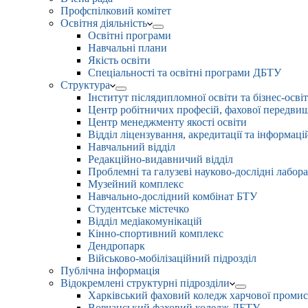
Профспілковий комітет
Освітня діяльність
Освітні програми
Навчальні плани
Якість освіти
Спеціальності та освітні програми ДБТУ
Структура
Інститут післядипломної освіти та бізнес-осві
Центр робітничих професій, фахової передвищо
Центр менеджменту якості освіти
Відділ ліцензування, акредитації та інформаці
Навчальний відділ
Редакційно-видавничий відділ
Проблемні та галузеві науково-дослідні лабора
Музейний комплекс
Навчально-дослідний комбінат БТУ
Студентське містечко
Відділ медіакомунікацій
Кінно-спортивний комплекс
Дендропарк
Військово-мобілізаційний підрозділ
Публічна інформація
Відокремлені структурні підрозділи
Харківський фаховий коледж харчової проми
Вовчанський фаховий коледж ДБТУ