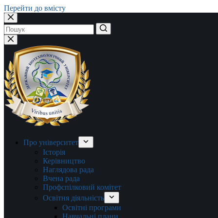
Перейти до вмісту
Немає
результатів
Про університет
Історія
Керівництво
Наглядова рада
Вчена рада
Профспілковий комітет
Освітня діяльність
Освітні програми
Навчальні плани