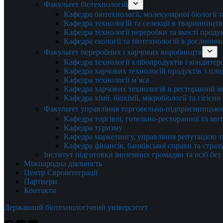
Факультет біотехнологій
Кафедра біотехнології, молекулярної біології 
Кафедра технологій та селекції в тваринництв
Кафедра технології переробки та якості проду
Кафедра екології та біотехнологій в рослинни
Факультет переробних і харчових виробництв
Кафедра технології хлібопродуктів і кондитер
Кафедра харчових технологій продуктів з плод
Кафедра технології м’яса
Кафедра харчових технологій в ресторанній ін
Кафедра хімії, біохімії, мікробіології та гігієн
Факультет управління торговельно-підприємницько
Кафедра торгівлі, готельно-ресторанної та ми
Кафедра туризму
Кафедра маркетингу, управління репутацією т
Кафедра фінансів, банківської справи та стра
Інститут підготовки іноземних громадян та осіб без
Міжнародна діяльність
Центр Євроінтеграції
Партнери
Контакти
Державний біотехнологічний університет