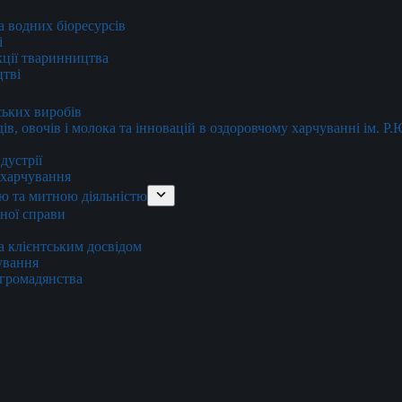
та водних біоресурсів
і
кції тваринництва
цтві
ських виробів
ів, овочів і молока та інновацій в оздоровчому харчуванні ім. Р
дустрії
и харчування
ю та митною діяльністю
тної справи
а клієнтським досвідом
хування
 громадянства