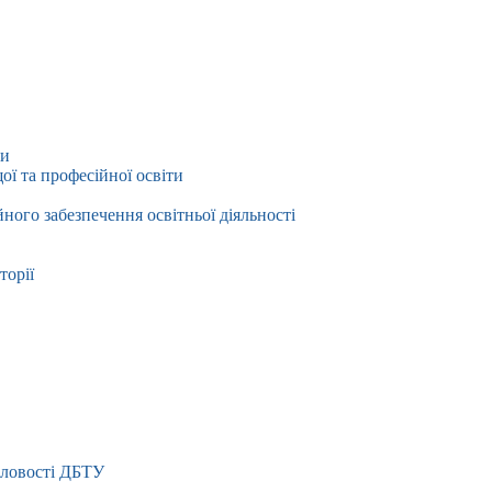
ти
ї та професійної освіти
йного забезпечення освітньої діяльності
торії
словості ДБТУ