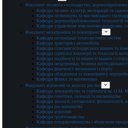
Факультет лісового господарства, деревооброблюва
Кафедра лісових культур, меліорацій та садов
Кафедра лісівництва та мисливського господа
Кафедра деревооброблювальних технологій та
Кафедра управління земельними ресурсами, гео
Факультет мехатроніки та інжинірингу
Кафедра оптимізації технологічних систем
Кафедра тракторів і автомобілів
Кафедра сільськогосподарських машин та інж
Кафедра cервісної інженерії та технології мат
Кафедра надійності та міцності машин і спору
Кафедра мехатроніки, безпеки життєдіяльності
Кафедра фізичного виховання і спорту
Кафедра обладнання та інжинірингу переробн
Кафедра фізики та математики
Факультет агрономії та захисту рослин
Кафедра землеробства та гербології ім. О.М.
Кафедра генетики, селекції та насінництва
Кафедра зоології, ентомології, фітопатології,
Кафедра рослинництва
Кафедра агрохімії
Кафедра ґрунтознавства
Кафедра плодовочівництва і зберігання проду