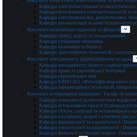
Факультет енергетики, робототехніки та комп’ютер
Кафедра електропостачання та енергетичног
Кафедра інтегрованих електротехнологій та 
Кафедра електромеханіки, робототехніки, біом
Кафедра автоматизації та комп’ютерно-інтегр
Факультет економічних відносин та фінансів
Кафедра обліку, аудиту та оподаткування
Кафедра глобальної економіки
Кафедра економіки та бізнесу
Кафедра транспортних технологій і логістики
Факультет менеджменту, адміністрування та права
Кафедра менеджменту, бізнесу і адмініструван
Кафедра права та європейської інтеграції
Кафедра європейських мов
Кафедра ЮНЕСКО «Філософія людського спілк
Кафедра інформаційних технологій, кібернети
Факультет ветеринарної медицини / Faculty of veterin
Кафедра нормальної та патологічної морфології
Кафедра ветеринарної хірургії та репродуктологі
Кафедра гігієни, санітарії та ветеринарного прав
Кафедра внутрішніх хвороб і клінічної діагностик
Кафедра фармакології та паразитології / Depart
Кафедра епізоотології та мікробіології / Depart
Кафедра фізіології та біохімії тварин / Departme