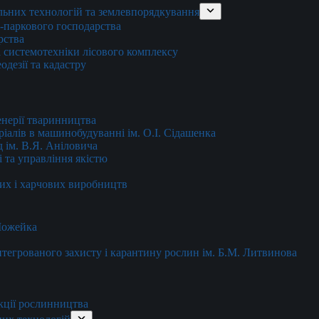
льних технологій та землевпорядкування
о-паркового господарства
рства
 системотехніки лісового комплексу
дезії та кадастру
енерії тваринництва
еріалів в машинобудуванні ім. О.І. Сідашенка
д ім. В.Я. Аніловича
 та управління якістю
их і харчових виробництв
 Можейка
 інтегрованого захисту і карантину рослин ім. Б.М. Литвинова
кції рослинництва