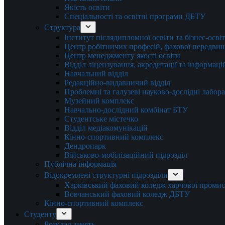
Якість освіти
Спеціальності та освітні програми ДБТУ
Структура
Інститут післядипломної освіти та бізнес-осві
Центр робітничих професій, фахової передвищо
Центр менеджменту якості освіти
Відділ ліцензування, акредитації та інформаці
Навчальний відділ
Редакційно-видавничий відділ
Проблемні та галузеві науково-дослідні лабора
Музейний комплекс
Навчально-дослідний комбінат БТУ
Студентське містечко
Відділ медіакомунікацій
Кінно-спортивний комплекс
Дендропарк
Військово-мобілізаційний підрозділ
Публічна інформація
Відокремлені структурні підрозділи
Харківський фаховий коледж харчової проми
Вовчанський фаховий коледж ДБТУ
Кінно-спортивний комплекс
Студенту
Розклад занять