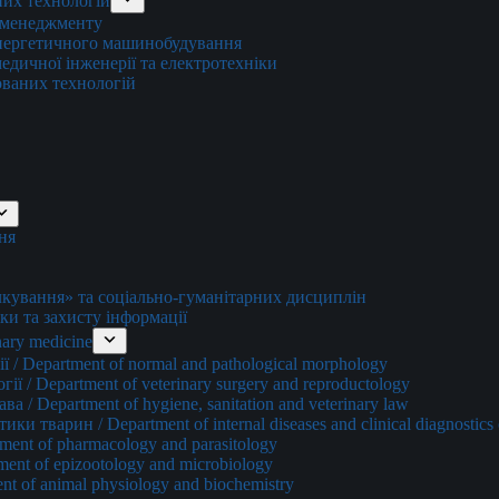
них технологій
о менеджменту
енергетичного машинобудування
едичної інженерії та електротехніки
ованих технологій
ня
ування» та соціально-гуманітарних дисциплін
ки та захисту інформації
ary medicine
 / Department of normal and pathological morphology
ї / Department of veterinary surgery and reproductology
а / Department of hygiene, sanitation and veterinary law
и тварин / Department of internal diseases and clinical diagnostics 
ment of pharmacology and parasitology
ment of epizootology and microbiology
nt of animal physiology and biochemistry