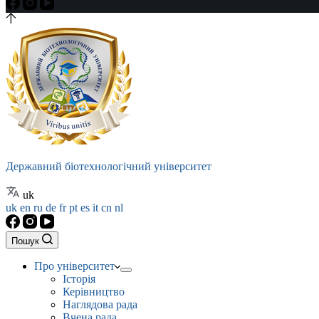
Державний біотехнологічний університет
uk
uk
en
ru
de
fr
pt
es
it
cn
nl
Пошук
Про університет
Історія
Керівництво
Наглядова рада
Вчена рада