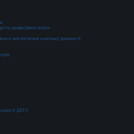
ти
ї та професійної освіти
йного забезпечення освітньої діяльності
торії
словості ДБТУ