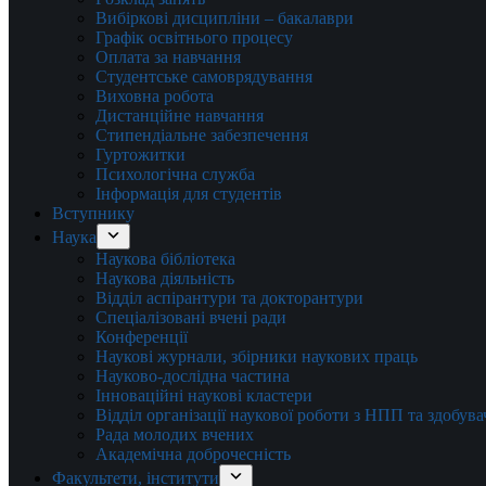
Вибіркові дисципліни – бакалаври
Графік освітнього процесу
Оплата за навчання
Студентське самоврядування
Виховна робота
Дистанційне навчання
Стипендіальне забезпечення
Гуртожитки
Психологічна служба
Інформація для студентів
Вступнику
Наука
Наукова бібліотека
Наукова діяльність
Відділ аспірантури та докторантури
Спеціалізовані вчені ради
Конференції
Наукові журнали, збірники наукових праць
Науково-дослідна частина
Інноваційні наукові кластери
Відділ організації наукової роботи з НПП та здобув
Рада молодих вчених
Академічна доброчесність
Факультети, інститути