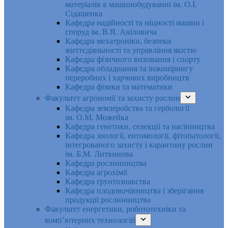
матеріалів в машинобудуванні ім. О.І.
Сідашенка
Кафедра надійності та міцності машин і
споруд ім. В.Я. Аніловича
Кафедра мехатроніки, безпеки
життєдіяльності та управління якістю
Кафедра фізичного виховання і спорту
Кафедра обладнання та інжинірингу
переробних і харчових виробництв
Кафедра фізики та математики
Факультет агрономії та захисту рослин
Кафедра землеробства та гербології
ім. О.М. Можейка
Кафедра генетики, селекції та насінництва
Кафедра зоології, ентомології, фітопатології,
інтегрованого захисту і карантину рослин
ім. Б.М. Литвинова
Кафедра рослинництва
Кафедра агрохімії
Кафедра ґрунтознавства
Кафедра плодовочівництва і зберігання
продукції рослинництва
Факультет енергетики, робототехніки та
комп’ютерних технологій