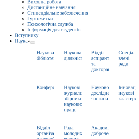
Виховна робота
Дистанційне навчання
Стипендіальне забезпечення
Гуртожитки
Психологічна служба
Інформація для студентів
Вступнику
Наука
Наукова
Наукова
Відділ
Спеціаліз
бібліотека
діяльність
аспірантури
вчені
та
ради
докторантури
Конференції
Наукові
Науково-
Інноваці
журнали,
дослідна
наукові
збірники
частина
кластери
наукових
праць
Відділ
Рада
Академічна
організації
молодих
доброчесність
наукової
вчених