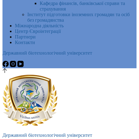
Кафедра фінансів, банківської справи та
страхування
Інститут підготовки іноземних громадян та осіб
без громадянства
Міжнародна діяльність
Центр Євроінтеграції
Партнери
Контакти
Державний біотехнологічний університет
Державний біотехнологічний університет