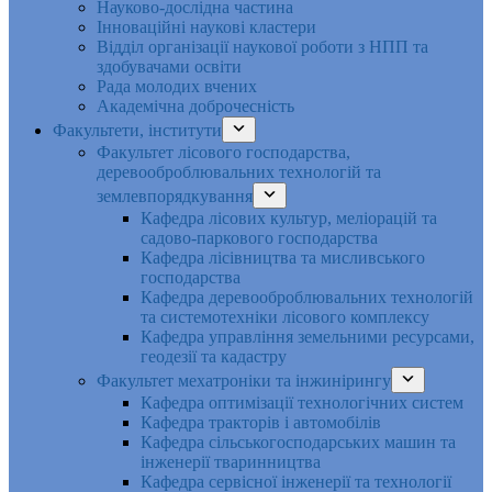
Науково-дослідна частина
Інноваційні наукові кластери
Відділ організації наукової роботи з НПП та
здобувачами освіти
Рада молодих вчених
Академічна доброчесність
Факультети, інститути
Факультет лісового господарства,
деревооброблювальних технологій та
землевпорядкування
Кафедра лісових культур, меліорацій та
садово-паркового господарства
Кафедра лісівництва та мисливського
господарства
Кафедра деревооброблювальних технологій
та системотехніки лісового комплексу
Кафедра управління земельними ресурсами,
геодезії та кадастру
Факультет мехатроніки та інжинірингу
Кафедра оптимізації технологічних систем
Кафедра тракторів і автомобілів
Кафедра сільськогосподарських машин та
інженерії тваринництва
Кафедра cервісної інженерії та технології