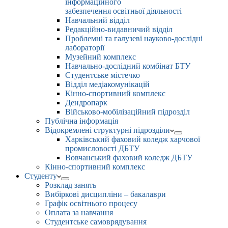
інформаційного
забезпечення освітньої діяльності
Навчальний відділ
Редакційно-видавничий відділ
Проблемні та галузеві науково-дослідні
лабораторії
Музейний комплекс
Навчально-дослідний комбінат БТУ
Студентське містечко
Відділ медіакомунікацій
Кінно-спортивний комплекс
Дендропарк
Військово-мобілізаційний підрозділ
Публічна інформація
Відокремлені структурні підрозділи
Харківський фаховий коледж харчової
промисловості ДБТУ
Вовчанський фаховий коледж ДБТУ
Кінно-спортивний комплекс
Студенту
Розклад занять
Вибіркові дисципліни – бакалаври
Графік освітнього процесу
Оплата за навчання
Студентське самоврядування