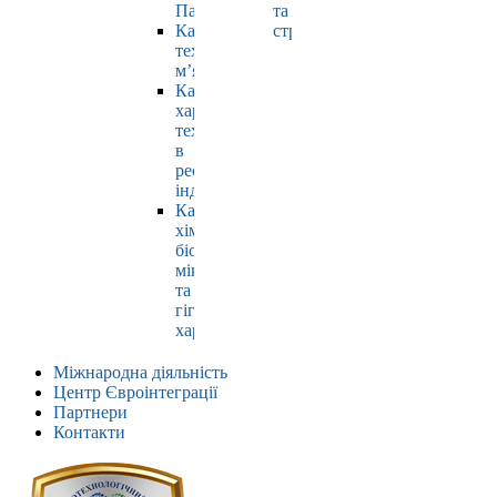
Павлюк
та
Кафедра
страхування
технології
м’яса
Кафедра
харчових
технологій
в
ресторанній
індустрії
Кафедра
хімії,
біохімії,
мікробіології
та
гігієни
харчування
Міжнародна діяльність
Центр Євроінтеграції
Партнери
Контакти