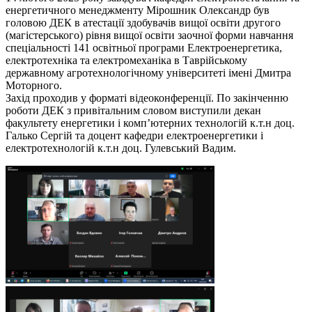
енергетичного менеджменту Мірошник Олександр був
головою ДЕК в атестації здобувачів вищої освіти другого
(магістерського) рівня вищої освіти заочної форми навчання
спеціальності 141 освітньої програми Електроенергетика,
електротехніка та електромеханіка в Таврійському
державному агротехнологічному університеті імені Дмитра
Моторного.
Захід проходив у форматі відеоконференції. По закінченню
роботи ДЕК з привітальним словом виступили декан
факультету енергетики і комп’ютерних технологій к.т.н доц.
Галько Сергій та доцент кафедри електроенергетики і
електротехнологій к.т.н доц. Гулевський Вадим.