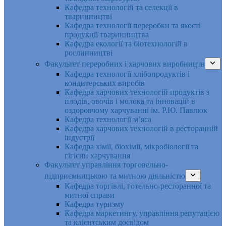
Кафедра технологій та селекції в
тваринництві
Кафедра технології переробки та якості
продукції тваринництва
Кафедра екології та біотехнологій в
рослинництві
Факультет переробних і харчових виробництв
Кафедра технології хлібопродуктів і
кондитерських виробів
Кафедра харчових технологій продуктів з
плодів, овочів і молока та інновацій в
оздоровчому харчуванні ім. Р.Ю. Павлюк
Кафедра технології м’яса
Кафедра харчових технологій в ресторанній
індустрії
Кафедра хімії, біохімії, мікробіології та
гігієни харчування
Факультет управління торговельно-
підприємницькою та митною діяльністю
Кафедра торгівлі, готельно-ресторанної та
митної справи
Кафедра туризму
Кафедра маркетингу, управління репутацією
та клієнтським досвідом