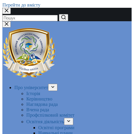
Перейти до вмісту
Немає
результатів
Про університет
Історія
Керівництво
Наглядова рада
Вчена рада
Профспілковий комітет
Освітня діяльність
Освітні програми
Навчальні плани