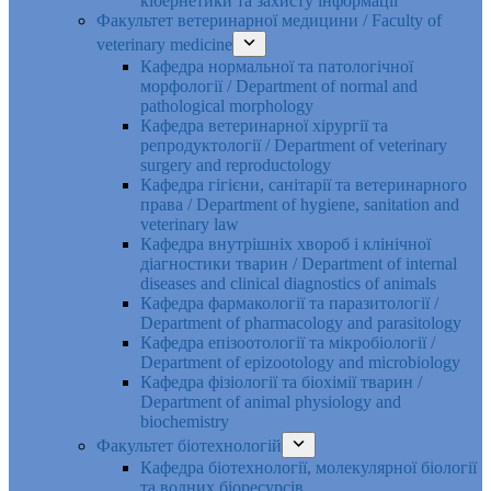
кібернетики та захисту інформації
Факультет ветеринарної медицини / Faculty of
veterinary medicine
Кафедра нормальної та патологічної
морфології / Department of normal and
pathological morphology
Кафедра ветеринарної хірургії та
репродуктології / Department of veterinary
surgery and reproductology
Кафедра гігієни, санітарії та ветеринарного
права / Department of hygiene, sanitation and
veterinary law
Кафедра внутрішніх хвороб і клінічної
діагностики тварин / Department of internal
diseases and clinical diagnostics of animals
Кафедра фармакології та паразитології /
Department of pharmacology and parasitology
Кафедра епізоотології та мікробіології /
Department of epizootology and microbiology
Кафедра фізіології та біохімії тварин /
Department of animal physiology and
biochemistry
Факультет біотехнологій
Кафедра біотехнології, молекулярної біології
та водних біоресурсів