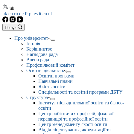
uk
uk
en
ru
de
fr
pt
es
it
cn
nl
Пошук
Про університет
Історія
Керівництво
Наглядова рада
Вчена рада
Профспілковий комітет
Освітня діяльність
Освітні програми
Навчальні плани
Якість освіти
Спеціальності та освітні програми ДБТУ
Структура
Інститут післядипломної освіти та бізнес-
освіти
Центр робітничих професій, фахової
передвищої та професійної освіти
Центр менеджменту якості освіти
Відділ ліцензування, акредитації та