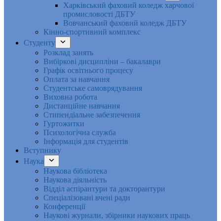
Харківський фаховий коледж харчової
промисловості ДБТУ
Вовчанський фаховий коледж ДБТУ
Кінно-спортивний комплекс
Студенту
Розклад занять
Вибіркові дисципліни – бакалаври
Графік освітнього процесу
Оплата за навчання
Студентське самоврядування
Виховна робота
Дистанційне навчання
Стипендіальне забезпечення
Гуртожитки
Психологічна служба
Інформація для студентів
Вступнику
Наука
Наукова бібліотека
Наукова діяльність
Відділ аспірантури та докторантури
Спеціалізовані вчені ради
Конференції
Наукові журнали, збірники наукових праць