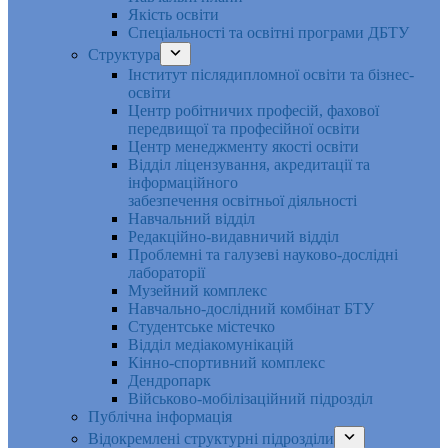
Якість освіти
Спеціальності та освітні програми ДБТУ
Структура
Інститут післядипломної освіти та бізнес-
освіти
Центр робітничих професій, фахової
передвищої та професійної освіти
Центр менеджменту якості освіти
Відділ ліцензування, акредитації та
інформаційного
забезпечення освітньої діяльності
Навчальний відділ
Редакційно-видавничий відділ
Проблемні та галузеві науково-дослідні
лабораторії
Музейний комплекс
Навчально-дослідний комбінат БТУ
Студентське містечко
Відділ медіакомунікацій
Кінно-спортивний комплекс
Дендропарк
Військово-мобілізаційний підрозділ
Публічна інформація
Відокремлені структурні підрозділи