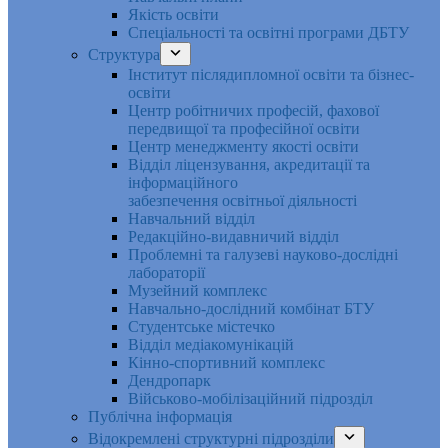
Якість освіти
Спеціальності та освітні програми ДБТУ
Структура
Інститут післядипломної освіти та бізнес-
освіти
Центр робітничих професій, фахової
передвищої та професійної освіти
Центр менеджменту якості освіти
Відділ ліцензування, акредитації та
інформаційного
забезпечення освітньої діяльності
Навчальний відділ
Редакційно-видавничий відділ
Проблемні та галузеві науково-дослідні
лабораторії
Музейний комплекс
Навчально-дослідний комбінат БТУ
Студентське містечко
Відділ медіакомунікацій
Кінно-спортивний комплекс
Дендропарк
Військово-мобілізаційний підрозділ
Публічна інформація
Відокремлені структурні підрозділи