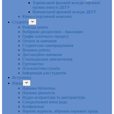
Харківський фаховий коледж харчової
промисловості ДБТУ
Вовчанський фаховий коледж ДБТУ
Кінно-спортивний комплекс
Студенту
Розклад занять
Вибіркові дисципліни – бакалаври
Графік освітнього процесу
Оплата за навчання
Студентське самоврядування
Виховна робота
Дистанційне навчання
Стипендіальне забезпечення
Гуртожитки
Психологічна служба
Інформація для студентів
Вступнику
Наука
Наукова бібліотека
Наукова діяльність
Відділ аспірантури та докторантури
Спеціалізовані вчені ради
Конференції
Наукові журнали, збірники наукових праць