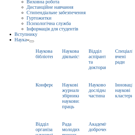
Виховна робота
Дистанційне навчання
Стипендіальне забезпечення
Гуртожитки
Психологічна служба
Інформація для студентів
Вступнику
Наука
Наукова
Наукова
Відділ
Спеціаліз
бібліотека
діяльність
аспірантури
вчені
та
ради
докторантури
Конференції
Наукові
Науково-
Інноваці
журнали,
дослідна
наукові
збірники
частина
кластери
наукових
праць
Відділ
Рада
Академічна
організації
молодих
доброчесність
наукової
вчених