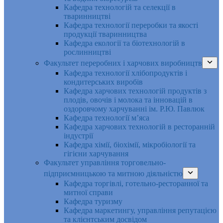
Кафедра технологій та селекції в
тваринництві
Кафедра технології переробки та якості
продукції тваринництва
Кафедра екології та біотехнологій в
рослинництві
Факультет переробних і харчових виробництв
Кафедра технології хлібопродуктів і
кондитерських виробів
Кафедра харчових технологій продуктів з
плодів, овочів і молока та інновацій в
оздоровчому харчуванні ім. Р.Ю. Павлюк
Кафедра технології м’яса
Кафедра харчових технологій в ресторанній
індустрії
Кафедра хімії, біохімії, мікробіології та
гігієни харчування
Факультет управління торговельно-
підприємницькою та митною діяльністю
Кафедра торгівлі, готельно-ресторанної та
митної справи
Кафедра туризму
Кафедра маркетингу, управління репутацією
та клієнтським досвідом