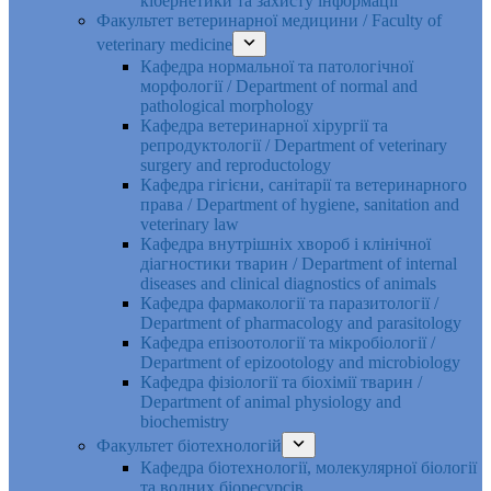
кібернетики та захисту інформації
Факультет ветеринарної медицини / Faculty of
veterinary medicine
Кафедра нормальної та патологічної
морфології / Department of normal and
pathological morphology
Кафедра ветеринарної хірургії та
репродуктології / Department of veterinary
surgery and reproductology
Кафедра гігієни, санітарії та ветеринарного
права / Department of hygiene, sanitation and
veterinary law
Кафедра внутрішніх хвороб і клінічної
діагностики тварин / Department of internal
diseases and clinical diagnostics of animals
Кафедра фармакології та паразитології /
Department of pharmacology and parasitology
Кафедра епізоотології та мікробіології /
Department of epizootology and microbiology
Кафедра фізіології та біохімії тварин /
Department of animal physiology and
biochemistry
Факультет біотехнологій
Кафедра біотехнології, молекулярної біології
та водних біоресурсів