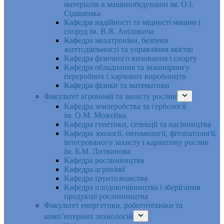
матеріалів в машинобудуванні ім. О.І.
Сідашенка
Кафедра надійності та міцності машин і
споруд ім. В.Я. Аніловича
Кафедра мехатроніки, безпеки
життєдіяльності та управління якістю
Кафедра фізичного виховання і спорту
Кафедра обладнання та інжинірингу
переробних і харчових виробництв
Кафедра фізики та математики
Факультет агрономії та захисту рослин
Кафедра землеробства та гербології
ім. О.М. Можейка
Кафедра генетики, селекції та насінництва
Кафедра зоології, ентомології, фітопатології,
інтегрованого захисту і карантину рослин
ім. Б.М. Литвинова
Кафедра рослинництва
Кафедра агрохімії
Кафедра ґрунтознавства
Кафедра плодовочівництва і зберігання
продукції рослинництва
Факультет енергетики, робототехніки та
комп’ютерних технологій