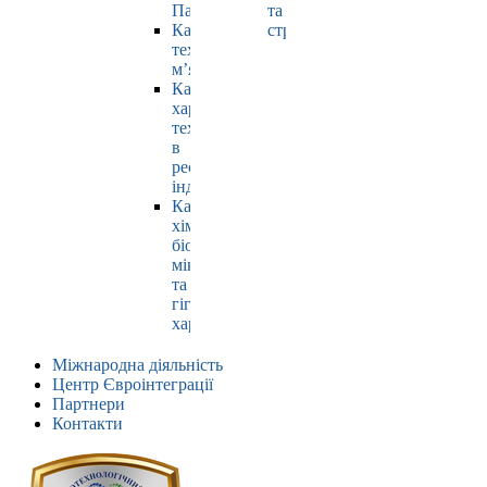
Павлюк
та
Кафедра
страхування
технології
м’яса
Кафедра
харчових
технологій
в
ресторанній
індустрії
Кафедра
хімії,
біохімії,
мікробіології
та
гігієни
харчування
Міжнародна діяльність
Центр Євроінтеграції
Партнери
Контакти