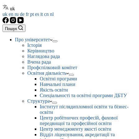
uk
uk
en
ru
de
fr
pt
es
it
cn
nl
Пошук
Про університет
Історія
Керівництво
Наглядова рада
Вчена рада
Профспілковий комітет
Освітня діяльність
Освітні програми
Навчальні плани
Якість освіти
Спеціальності та освітні програми ДБТУ
Структура
Інститут післядипломної освіти та бізнес-
освіти
Центр робітничих професій, фахової
передвищої та професійної освіти
Центр менеджменту якості освіти
Відділ ліцензування, акредитації та