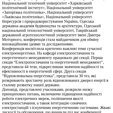
Національний технічний університет «Харківський
політехнічний інститут», Національний університет
«Запорізька політехніка», Національний університет
«Львівська політехніка», Національний університет
біоресурсів і природокористування України, Одеська
державна академія будівництва та архітектури, Одеський
національний технологічний університет, Таврійський
державний агротехнологічний університет імені Дмитра
Моторного, конференція стала майданчиком для обміну
інноваційними ідеями та дослідженнями.
Конференція висвітлила критично важливі теми сучасної
електроенергетики. На кафедрі електропостачання та
енергетичного менеджменту працювало дві секції. Перша
секція “Електропостачання та енергетичний менеджмент”,
представила 44 тези, підкресливши значення надійності та
ефективності в енергетичній сфері. Друга секція
“Відновлювальна енергетика”, представила 30 тез, які
розкривають зростаючу роль відновлюваних джерел енергії в
сталому розвитку нашої держави.
Доповіді, представлені учасниками, розкрили низку
принципових питань, включаючи підвищення надійності
роботи електричних мереж, поліпшення якості
електропостачання, а також інтеграцію сонячних
електростанцій з існуючими енергетичними системами. Жваві
дискусії та обговорення, що виникли під час конференції,