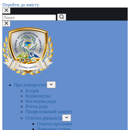
Перейти до вмісту
Немає
результатів
Про університет
Історія
Керівництво
Наглядова рада
Вчена рада
Профспілковий комітет
Освітня діяльність
Освітні програми
Навчальні плани