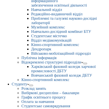
інформаційного
забезпечення освітньої діяльності
Навчальний відділ
Редакційно-видавничий відділ
Проблемні та галузеві науково-дослідні
лабораторії
Музейний комплекс
Навчально-дослідний комбінат БТУ
Студентське містечко
Відділ медіакомунікацій
Кінно-спортивний комплекс
Дендропарк
Військово-мобілізаційний підрозділ
Публічна інформація
Відокремлені структурні підрозділи
Харківський фаховий коледж харчової
промисловості ДБТУ
Вовчанський фаховий коледж ДБТУ
Кінно-спортивний комплекс
Студенту
Розклад занять
Вибіркові дисципліни – бакалаври
Графік освітнього процесу
Оплата за навчання
Студентське самоврядування