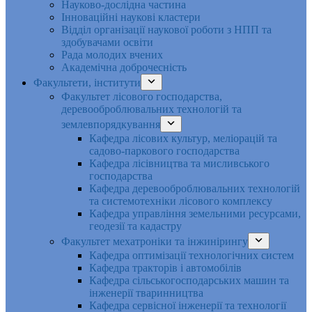
Науково-дослідна частина
Інноваційні наукові кластери
Відділ організації наукової роботи з НПП та
здобувачами освіти
Рада молодих вчених
Академічна доброчесність
Факультети, інститути
Факультет лісового господарства,
деревооброблювальних технологій та
землевпорядкування
Кафедра лісових культур, меліорацій та
садово-паркового господарства
Кафедра лісівництва та мисливського
господарства
Кафедра деревооброблювальних технологій
та системотехніки лісового комплексу
Кафедра управління земельними ресурсами,
геодезії та кадастру
Факультет мехатроніки та інжинірингу
Кафедра оптимізації технологічних систем
Кафедра тракторів і автомобілів
Кафедра сільськогосподарських машин та
інженерії тваринництва
Кафедра cервісної інженерії та технології