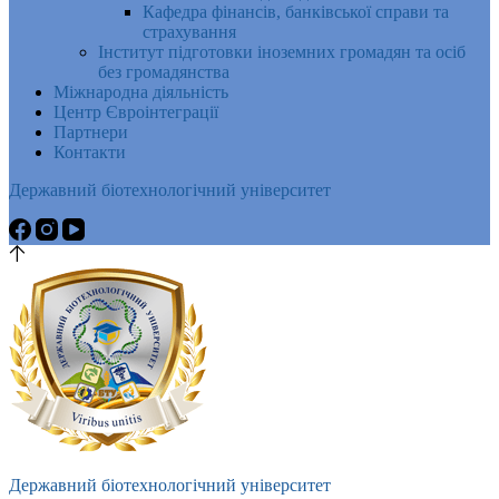
Кафедра фінансів, банківської справи та
страхування
Інститут підготовки іноземних громадян та осіб
без громадянства
Міжнародна діяльність
Центр Євроінтеграції
Партнери
Контакти
Державний біотехнологічний університет
Державний біотехнологічний університет