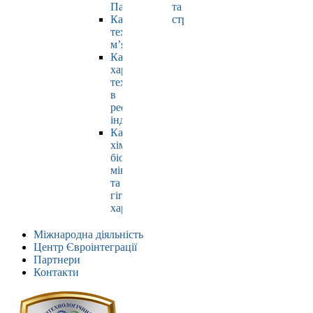
Павлюк
та
Кафедра
страхування
технології
м’яса
Кафедра
харчових
технологій
в
ресторанній
індустрії
Кафедра
хімії,
біохімії,
мікробіології
та
гігієни
харчування
Міжнародна діяльність
Центр Євроінтеграції
Партнери
Контакти