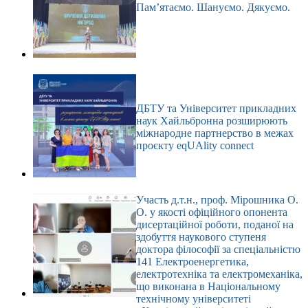
Пам’ятаємо. Шануємо. Дякуємо.
ДБТУ та Університет прикладних
наук Хайльбронна розширюють
міжнародне партнерство в межах
проєкту eqUAlity connect
Участь д.т.н., проф. Мірошника О.
О. у якості офіційного опонента
дисертаційної роботи, поданої на
здобуття наукового ступеня
доктора філософії за спеціальністю
141 Електроенергетика,
електротехніка та електромеханіка,
що виконана в Національному
технічному університеті