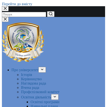
Перейти до вмісту
Немає
результатів
Про університет
Історія
Керівництво
Наглядова рада
Вчена рада
Профспілковий комітет
Освітня діяльність
Освітні програми
Навчальні плани