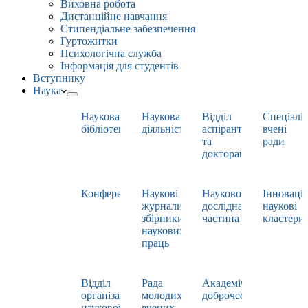
Виховна робота
Дистанційне навчання
Стипендіальне забезпечення
Гуртожитки
Психологічна служба
Інформація для студентів
Вступнику
Наука
Наукова
Наукова
Відділ
Спеціаліз
бібліотека
діяльність
аспірантури
вчені
та
ради
докторантури
Конференції
Наукові
Науково-
Інноваці
журнали,
дослідна
наукові
збірники
частина
кластери
наукових
праць
Відділ
Рада
Академічна
організації
молодих
доброчесність
наукової
вчених