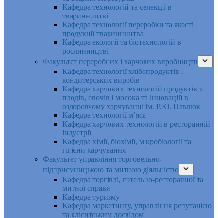
Кафедра технологій та селекції в
тваринництві
Кафедра технології переробки та якості
продукції тваринництва
Кафедра екології та біотехнологій в
рослинництві
Факультет переробних і харчових виробництв
Кафедра технології хлібопродуктів і
кондитерських виробів
Кафедра харчових технологій продуктів з
плодів, овочів і молока та інновацій в
оздоровчому харчуванні ім. Р.Ю. Павлюк
Кафедра технології м’яса
Кафедра харчових технологій в ресторанній
індустрії
Кафедра хімії, біохімії, мікробіології та
гігієни харчування
Факультет управління торговельно-
підприємницькою та митною діяльністю
Кафедра торгівлі, готельно-ресторанної та
митної справи
Кафедра туризму
Кафедра маркетингу, управління репутацією
та клієнтським досвідом