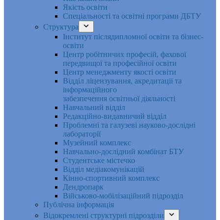
Якість освіти
Спеціальності та освітні програми ДБТУ
Структура
Інститут післядипломної освіти та бізнес-
освіти
Центр робітничих професій, фахової
передвищої та професійної освіти
Центр менеджменту якості освіти
Відділ ліцензування, акредитації та
інформаційного
забезпечення освітньої діяльності
Навчальний відділ
Редакційно-видавничий відділ
Проблемні та галузеві науково-дослідні
лабораторії
Музейний комплекс
Навчально-дослідний комбінат БТУ
Студентське містечко
Відділ медіакомунікацій
Кінно-спортивний комплекс
Дендропарк
Військово-мобілізаційний підрозділ
Публічна інформація
Відокремлені структурні підрозділи