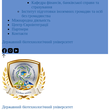
Кафедра фінансів, банківської справи та
страхування
Інститут підготовки іноземних громадян та осіб
без громадянства
Міжнародна діяльність
Центр Євроінтеграції
Партнери
Контакти
Державний біотехнологічний університет
Державний біотехнологічний університет