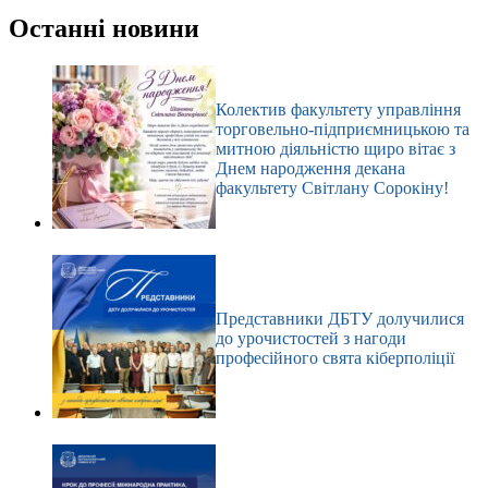
Немає
результатів
Останні новини
Колектив факультету управління
торговельно-підприємницькою та
митною діяльністю щиро вітає з
Днем народження декана
факультету Світлану Сорокіну!
Представники ДБТУ долучилися
до урочистостей з нагоди
професійного свята кіберполіції