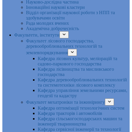
Науково-дослідна частина
Інноваційні наукові кластери
Відділ організації наукової роботи з НПП та
здобувачами освіти
Рада молодих вчених
Академічна доброчесність
Факультети, інститути
Факультет лісового господарства,
деревооброблювальних технологій та
землевпорядкування
Кафедра лісових культур, меліорацій та
садово-паркового господарства
Кафедра лісівництва та мисливського
господарства
Кафедра деревооброблювальних технологій
та системотехніки лісового комплексу
Кафедра управління земельними ресурсами,
геодезії та кадастру
Факультет мехатроніки та інжинірингу
Кафедра оптимізації технологічних систем
Кафедра тракторів і автомобілів
Кафедра сільськогосподарських машин та
інженерії тваринництва
Кафедра cервісної інженерії та технології