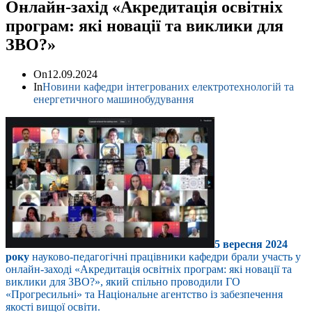
Онлайн-захід «Акредитація освітніх
програм: які новації та виклики для
ЗВО?»
On
12.09.2024
In
Новини кафедри інтегрованих електротехнологій та
енергетичного машинобудування
5 вересня 2024
року
науково-педагогічні працівники кафедри брали участь у
онлайн-заході «Акредитація освітніх програм: які новації та
виклики для ЗВО?», який спільно проводили ГО
«Прогресильні» та Національне агентство із забезпечення
якості вищої освіти.