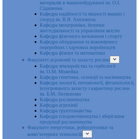
матеріалів в машинобудуванні ім. О.І.
Сідашенка
Кафедра надійності та міцності машин і
споруд ім. В.Я. Аніловича
Кафедра мехатроніки, безпеки
життєдіяльності та управління якістю
Кафедра фізичного виховання і спорту
Кафедра обладнання та інжинірингу
переробних і харчових виробництв
Кафедра фізики та математики
Факультет агрономії та захисту рослин
Кафедра землеробства та гербології
ім. О.М. Можейка
Кафедра генетики, селекції та насінництва
Кафедра зоології, ентомології, фітопатології,
інтегрованого захисту і карантину рослин
ім. Б.М. Литвинова
Кафедра рослинництва
Кафедра агрохімії
Кафедра ґрунтознавства
Кафедра плодовочівництва і зберігання
продукції рослинництва
Факультет енергетики, робототехніки та
комп’ютерних технологій