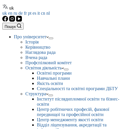
uk
uk
en
ru
de
fr
pt
es
it
cn
nl
Пошук
Про університет
Історія
Керівництво
Наглядова рада
Вчена рада
Профспілковий комітет
Освітня діяльність
Освітні програми
Навчальні плани
Якість освіти
Спеціальності та освітні програми ДБТУ
Структура
Інститут післядипломної освіти та бізнес-
освіти
Центр робітничих професій, фахової
передвищої та професійної освіти
Центр менеджменту якості освіти
Відділ ліцензування, акредитації та