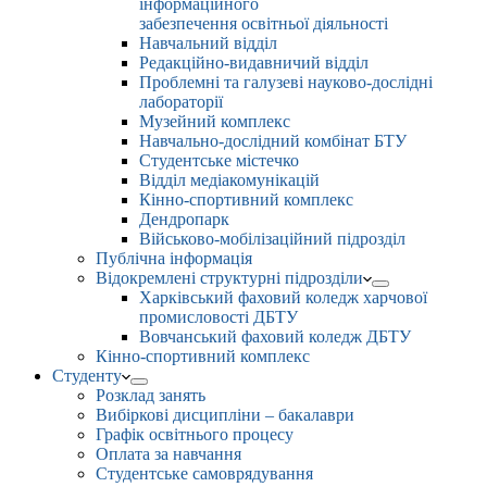
інформаційного
забезпечення освітньої діяльності
Навчальний відділ
Редакційно-видавничий відділ
Проблемні та галузеві науково-дослідні
лабораторії
Музейний комплекс
Навчально-дослідний комбінат БТУ
Студентське містечко
Відділ медіакомунікацій
Кінно-спортивний комплекс
Дендропарк
Військово-мобілізаційний підрозділ
Публічна інформація
Відокремлені структурні підрозділи
Харківський фаховий коледж харчової
промисловості ДБТУ
Вовчанський фаховий коледж ДБТУ
Кінно-спортивний комплекс
Студенту
Розклад занять
Вибіркові дисципліни – бакалаври
Графік освітнього процесу
Оплата за навчання
Студентське самоврядування