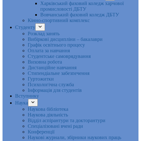
Харківський фаховий коледж харчової
промисловості ДБТУ
Вовчанський фаховий коледж ДБТУ
Кінно-спортивний комплекс
Студенту
Розклад занять
Вибіркові дисципліни – бакалаври
Графік освітнього процесу
Оплата за навчання
Студентське самоврядування
Виховна робота
Дистанційне навчання
Стипендіальне забезпечення
Гуртожитки
Психологічна служба
Інформація для студентів
Вступнику
Наука
Наукова бібліотека
Наукова діяльність
Відділ аспірантури та докторантури
Спеціалізовані вчені ради
Конференції
Наукові журнали, збірники наукових праць