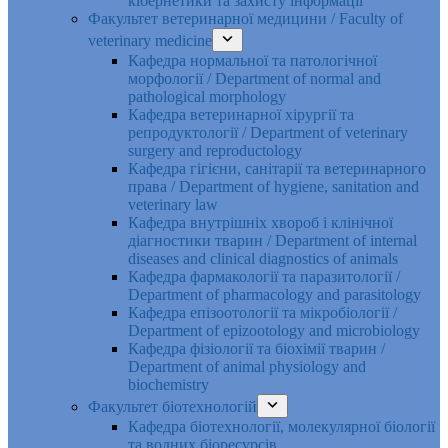
кібернетики та захисту інформації
Факультет ветеринарної медицини / Faculty of
veterinary medicine
Кафедра нормальної та патологічної
морфології / Department of normal and
pathological morphology
Кафедра ветеринарної хірургії та
репродуктології / Department of veterinary
surgery and reproductology
Кафедра гігієни, санітарії та ветеринарного
права / Department of hygiene, sanitation and
veterinary law
Кафедра внутрішніх хвороб і клінічної
діагностики тварин / Department of internal
diseases and clinical diagnostics of animals
Кафедра фармакології та паразитології /
Department of pharmacology and parasitology
Кафедра епізоотології та мікробіології /
Department of epizootology and microbiology
Кафедра фізіології та біохімії тварин /
Department of animal physiology and
biochemistry
Факультет біотехнологій
Кафедра біотехнології, молекулярної біології
та водних біоресурсів