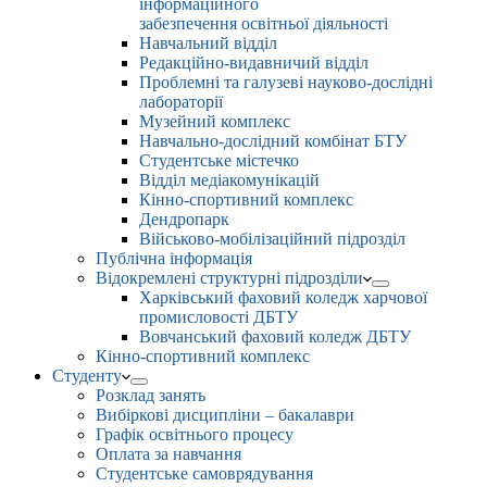
інформаційного
забезпечення освітньої діяльності
Навчальний відділ
Редакційно-видавничий відділ
Проблемні та галузеві науково-дослідні
лабораторії
Музейний комплекс
Навчально-дослідний комбінат БТУ
Студентське містечко
Відділ медіакомунікацій
Кінно-спортивний комплекс
Дендропарк
Військово-мобілізаційний підрозділ
Публічна інформація
Відокремлені структурні підрозділи
Харківський фаховий коледж харчової
промисловості ДБТУ
Вовчанський фаховий коледж ДБТУ
Кінно-спортивний комплекс
Студенту
Розклад занять
Вибіркові дисципліни – бакалаври
Графік освітнього процесу
Оплата за навчання
Студентське самоврядування