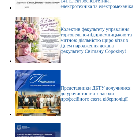
141 Електроенергетика,
електротехніка та електромеханіка
Колектив факультету управління
торговельно-підприємницькою та
митною діяльністю щиро вітає з
Днем народження декана
факультету Світлану Сорокіну!
Представники ДБТУ долучилися
до урочистостей з нагоди
професійного свята кіберполіції