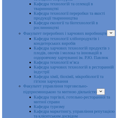
Кафедра технологій та селекції в
тваринництві
Кафедра технології переробки та якості
продукції тваринництва
Кафедра екології та біотехнологій в
рослинництві
Факультет переробних і харчових виробництв
Кафедра технології хлібопродуктів і
кондитерських виробів
Кафедра харчових технологій продуктів з
плодів, овочів і молока та інновацій в
оздоровчому харчуванні ім. Р.Ю. Павлюк
Кафедра технології м’яса
Кафедра харчових технологій в ресторанній
індустрії
Кафедра хімії, біохімії, мікробіології та
гігієни харчування
Факультет управління торговельно-
підприємницькою та митною діяльністю
Кафедра торгівлі, готельно-ресторанної та
митної справи
Кафедра туризму
Кафедра маркетингу, управління репутацією
та клієнтським досвідом