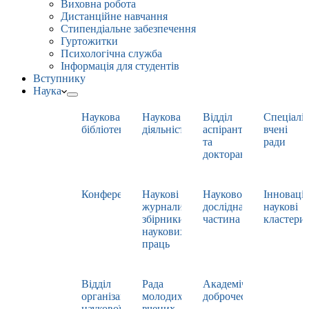
Виховна робота
Дистанційне навчання
Стипендіальне забезпечення
Гуртожитки
Психологічна служба
Інформація для студентів
Вступнику
Наука
Наукова
Наукова
Відділ
Спеціаліз
бібліотека
діяльність
аспірантури
вчені
та
ради
докторантури
Конференції
Наукові
Науково-
Інноваці
журнали,
дослідна
наукові
збірники
частина
кластери
наукових
праць
Відділ
Рада
Академічна
організації
молодих
доброчесність
наукової
вчених