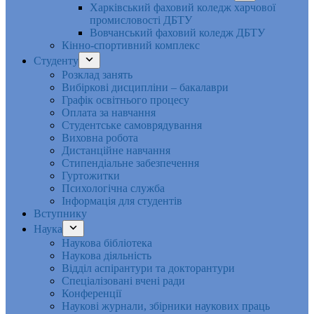
Харківський фаховий коледж харчової
промисловості ДБТУ
Вовчанський фаховий коледж ДБТУ
Кінно-спортивний комплекс
Студенту
Розклад занять
Вибіркові дисципліни – бакалаври
Графік освітнього процесу
Оплата за навчання
Студентське самоврядування
Виховна робота
Дистанційне навчання
Стипендіальне забезпечення
Гуртожитки
Психологічна служба
Інформація для студентів
Вступнику
Наука
Наукова бібліотека
Наукова діяльність
Відділ аспірантури та докторантури
Спеціалізовані вчені ради
Конференції
Наукові журнали, збірники наукових праць