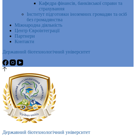
Кафедра фінансів, банківської справи та
страхування
Інститут підготовки іноземних громадян та осіб
без громадянства
Міжнародна діяльність
Центр Євроінтеграції
Партнери
Контакти
Державний біотехнологічний університет
Державний біотехнологічний університет