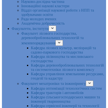
Науково-дослідна частина
Інноваційні наукові кластери
Відділ організації наукової роботи з НПП та
здобувачами освіти
Рада молодих вчених
Академічна доброчесність
Факультети, інститути
Факультет лісового господарства,
деревооброблювальних технологій та
землевпорядкування
Кафедра лісових культур, меліорацій та
садово-паркового господарства
Кафедра лісівництва та мисливського
господарства
Кафедра деревооброблювальних технологій
та системотехніки лісового комплексу
Кафедра управління земельними ресурсами,
геодезії та кадастру
Факультет мехатроніки та інжинірингу
Кафедра оптимізації технологічних систем
Кафедра тракторів і автомобілів
Кафедра сільськогосподарських машин та
інженерії тваринництва
Кафедра cервісної інженерії та технології