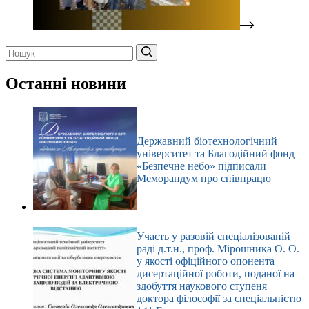
Немає
результатів
Останні новини
Державний біотехнологічний
університет та Благодійний фонд
«Безпечне небо» підписали
Меморандум про співпрацю
Участь у разовій спеціалізованій
раді д.т.н., проф. Мірошника О. О.
у якості офіційного опонента
дисертаційної роботи, поданої на
здобуття наукового ступеня
доктора філософії за спеціальністю