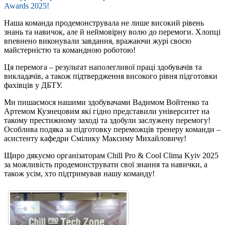
Awards 2025!
Наша команда продемонструвала не лише високий рівень
знань та навичок, але й неймовірну волю до перемоги. Хлопці
впевнено виконували завдання, вражаючи журі своєю
майстерністю та командною роботою!
Ця перемога – результат наполегливої праці здобувачів та
викладачів, а також підтвердження високого рівня підготовки
фахівців у ДБТУ.
Ми пишаємося нашими здобувачами Вадимом Войтенко та
Артемом Кузнецовим які гідно представили університет на
такому престижному заході та здобули заслужену перемогу!
Особлива подяка за підготовку переможців тренеру команди –
асистенту кафедри Смілику Максиму Михайловичу!
Щиро дякуємо організаторам Chill Pro & Cool Clima Kyiv 2025
за можливість продемонструвати свої знання та навички, а
також усім, хто підтримував нашу команду!