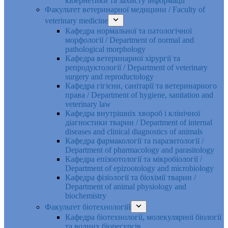
кібернетики та захисту інформації
Факультет ветеринарної медицини / Faculty of
veterinary medicine
Кафедра нормальної та патологічної
морфології / Department of normal and
pathological morphology
Кафедра ветеринарної хірургії та
репродуктології / Department of veterinary
surgery and reproductology
Кафедра гігієни, санітарії та ветеринарного
права / Department of hygiene, sanitation and
veterinary law
Кафедра внутрішніх хвороб і клінічної
діагностики тварин / Department of internal
diseases and clinical diagnostics of animals
Кафедра фармакології та паразитології /
Department of pharmacology and parasitology
Кафедра епізоотології та мікробіології /
Department of epizootology and microbiology
Кафедра фізіології та біохімії тварин /
Department of animal physiology and
biochemistry
Факультет біотехнологій
Кафедра біотехнології, молекулярної біології
та водних біоресурсів