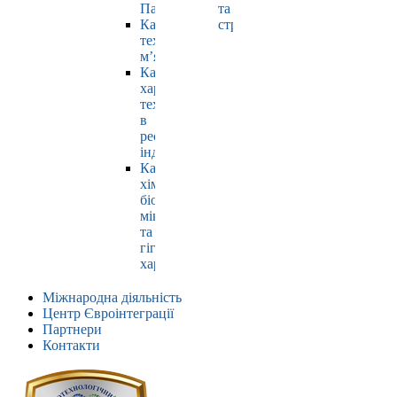
Павлюк
та
Кафедра
страхування
технології
м’яса
Кафедра
харчових
технологій
в
ресторанній
індустрії
Кафедра
хімії,
біохімії,
мікробіології
та
гігієни
харчування
Міжнародна діяльність
Центр Євроінтеграції
Партнери
Контакти