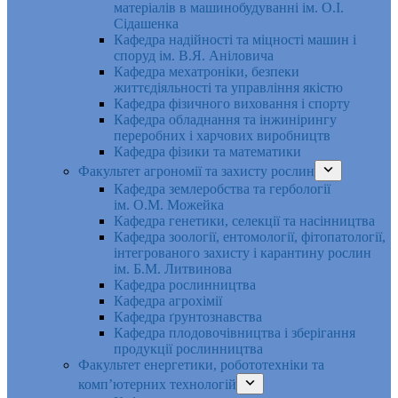
матеріалів в машинобудуванні ім. О.І.
Сідашенка
Кафедра надійності та міцності машин і
споруд ім. В.Я. Аніловича
Кафедра мехатроніки, безпеки
життєдіяльності та управління якістю
Кафедра фізичного виховання і спорту
Кафедра обладнання та інжинірингу
переробних і харчових виробництв
Кафедра фізики та математики
Факультет агрономії та захисту рослин
Кафедра землеробства та гербології
ім. О.М. Можейка
Кафедра генетики, селекції та насінництва
Кафедра зоології, ентомології, фітопатології,
інтегрованого захисту і карантину рослин
ім. Б.М. Литвинова
Кафедра рослинництва
Кафедра агрохімії
Кафедра ґрунтознавства
Кафедра плодовочівництва і зберігання
продукції рослинництва
Факультет енергетики, робототехніки та
комп’ютерних технологій