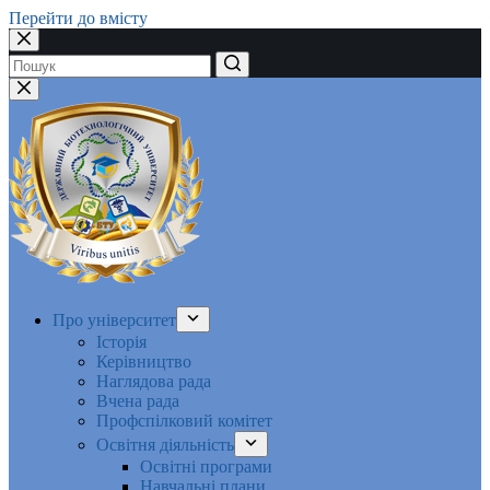
Перейти до вмісту
Немає
результатів
Про університет
Історія
Керівництво
Наглядова рада
Вчена рада
Профспілковий комітет
Освітня діяльність
Освітні програми
Навчальні плани