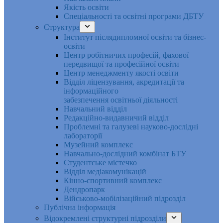
Якість освіти
Спеціальності та освітні програми ДБТУ
Структура
Інститут післядипломної освіти та бізнес-
освіти
Центр робітничих професій, фахової
передвищої та професійної освіти
Центр менеджменту якості освіти
Відділ ліцензування, акредитації та
інформаційного
забезпечення освітньої діяльності
Навчальний відділ
Редакційно-видавничий відділ
Проблемні та галузеві науково-дослідні
лабораторії
Музейний комплекс
Навчально-дослідний комбінат БТУ
Студентське містечко
Відділ медіакомунікацій
Кінно-спортивний комплекс
Дендропарк
Військово-мобілізаційний підрозділ
Публічна інформація
Відокремлені структурні підрозділи