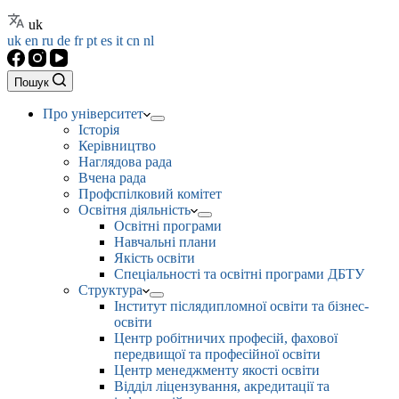
uk
uk
en
ru
de
fr
pt
es
it
cn
nl
Пошук
Про університет
Історія
Керівництво
Наглядова рада
Вчена рада
Профспілковий комітет
Освітня діяльність
Освітні програми
Навчальні плани
Якість освіти
Спеціальності та освітні програми ДБТУ
Структура
Інститут післядипломної освіти та бізнес-
освіти
Центр робітничих професій, фахової
передвищої та професійної освіти
Центр менеджменту якості освіти
Відділ ліцензування, акредитації та