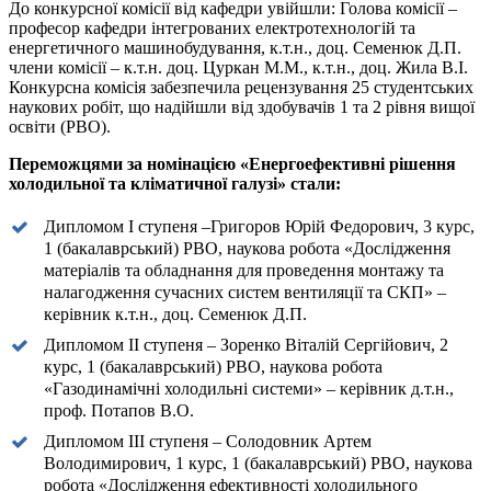
До конкурсної комісії від кафедри увійшли: Голова комісії –
професор кафедри інтегрованих електротехнологій та
енергетичного машинобудування, к.т.н., доц. Семенюк Д.П.
члени комісії – к.т.н. доц. Цуркан М.М., к.т.н., доц. Жила В.І.
Конкурсна комісія забезпечила рецензування 25 студентських
наукових робіт, що надійшли від здобувачів 1 та 2 рівня вищої
освіти (РВО).
Переможцями за номінацією «Енергоефективні рішення
холодильної та кліматичної галузі» стали:
Дипломом І ступеня –Григоров Юрій Федорович, 3 курс,
1 (бакалаврський) РВО, наукова робота «Дослідження
матеріалів та обладнання для проведення монтажу та
налагодження сучасних систем вентиляції та СКП» –
керівник к.т.н., доц. Семенюк Д.П.
Дипломом ІІ ступеня – Зоренко Віталій Сергійович, 2
курс, 1 (бакалаврський) РВО, наукова робота
«Газодинамічні холодильні системи» – керівник д.т.н.,
проф. Потапов В.О.
Дипломом ІІІ ступеня – Солодовник Артем
Володимирович, 1 курс, 1 (бакалаврський) РВО, наукова
робота «Дослідження ефективності холодильного