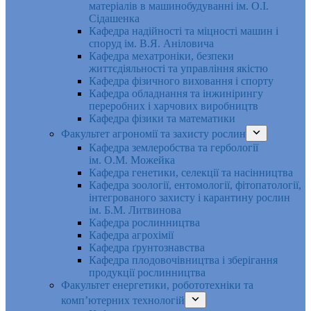
матеріалів в машинобудуванні ім. О.І.
Сідашенка
Кафедра надійності та міцності машин і
споруд ім. В.Я. Аніловича
Кафедра мехатроніки, безпеки
життєдіяльності та управління якістю
Кафедра фізичного виховання і спорту
Кафедра обладнання та інжинірингу
переробних і харчових виробництв
Кафедра фізики та математики
Факультет агрономії та захисту рослин
Кафедра землеробства та гербології
ім. О.М. Можейка
Кафедра генетики, селекції та насінництва
Кафедра зоології, ентомології, фітопатології,
інтегрованого захисту і карантину рослин
ім. Б.М. Литвинова
Кафедра рослинництва
Кафедра агрохімії
Кафедра ґрунтознавства
Кафедра плодовочівництва і зберігання
продукції рослинництва
Факультет енергетики, робототехніки та
комп’ютерних технологій