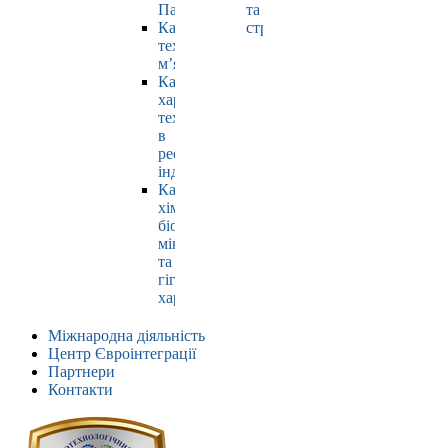
Павлюк
та
Кафедра
страхування
технології
м’яса
Кафедра
харчових
технологій
в
ресторанній
індустрії
Кафедра
хімії,
біохімії,
мікробіології
та
гігієни
харчування
Міжнародна діяльність
Центр Євроінтеграції
Партнери
Контакти