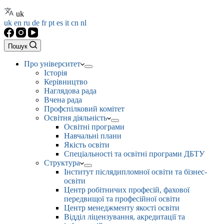
uk
uk
en
ru
de
fr
pt
es
it
cn
nl
Пошук
Про університет
Історія
Керівництво
Наглядова рада
Вчена рада
Профспілковий комітет
Освітня діяльність
Освітні програми
Навчальні плани
Якість освіти
Спеціальності та освітні програми ДБТУ
Структура
Інститут післядипломної освіти та бізнес-
освіти
Центр робітничих професій, фахової
передвищої та професійної освіти
Центр менеджменту якості освіти
Відділ ліцензування, акредитації та