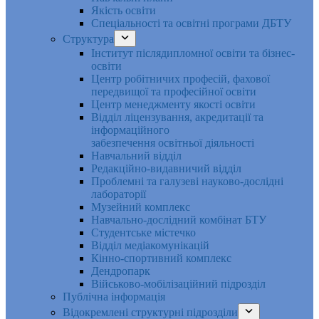
Якість освіти
Спеціальності та освітні програми ДБТУ
Структура
Інститут післядипломної освіти та бізнес-
освіти
Центр робітничих професій, фахової
передвищої та професійної освіти
Центр менеджменту якості освіти
Відділ ліцензування, акредитації та
інформаційного
забезпечення освітньої діяльності
Навчальний відділ
Редакційно-видавничий відділ
Проблемні та галузеві науково-дослідні
лабораторії
Музейний комплекс
Навчально-дослідний комбінат БТУ
Студентське містечко
Відділ медіакомунікацій
Кінно-спортивний комплекс
Дендропарк
Військово-мобілізаційний підрозділ
Публічна інформація
Відокремлені структурні підрозділи