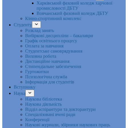
Харківський фаховий коледж харчової
промисловості ДБТУ
Вовчанський фаховий коледж ДБТУ
Кінно-спортивний комплекс
Студенту
Розклад занять
Вибіркові дисципліни – бакалаври
Графік освітнього процесу
Оплата за навчання
Студентське самоврядування
Виховна робота
Дистанційне навчання
Стипендіальне забезпечення
Гуртожитки
Психологічна служба
Інформація для студентів
Вступнику
Наука
Наукова бібліотека
Наукова діяльність
Відділ аспірантури та докторантури
Спеціалізовані вчені ради
Конференції
Наукові журнали, збірники наукових праць