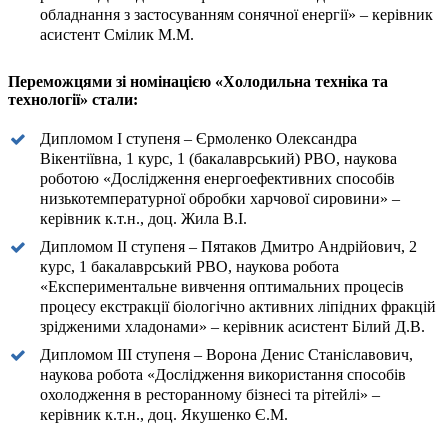
обладнання з застосуванням сонячної енергії» – керівник
асистент Смілик М.М.
Переможцями зі номінацією «Холодильна техніка та
технології» стали:
Дипломом І ступеня – Єрмоленко Олександра
Вікентіївна, 1 курс, 1 (бакалаврський) РВО, наукова
роботою «Дослідження енергоефективних способів
низькотемпературної обробки харчової сировини» –
керівник к.т.н., доц. Жила В.І.
Дипломом ІІ ступеня – Пятаков Дмитро Андрійович, 2
курс, 1 бакалаврський РВО, наукова робота
«Експериментальне вивчення оптимальних процесів
процесу екстракції біологічно активних ліпідних фракцій
зрідженими хладонами» – керівник асистент Білий Д.В.
Дипломом ІІІ ступеня – Ворона Денис Станіславович,
наукова робота «Дослідження використання способів
охолодження в ресторанному бізнесі та рітейлі» –
керівник к.т.н., доц. Якушенко Є.М.