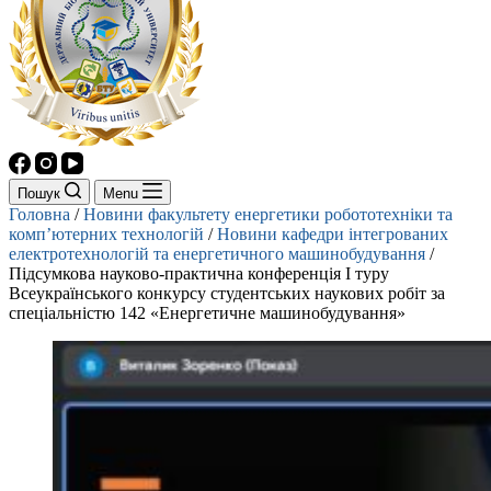
Пошук
Menu
Головна
/
Новини факультету енергетики робототехніки та
комп’ютерних технологій
/
Новини кафедри інтегрованих
електротехнологій та енергетичного машинобудування
/
Підсумкова науково-практична конференція І туру
Всеукраїнського конкурсу студентських наукових робіт за
спеціальністю 142 «Енергетичне машинобудування»