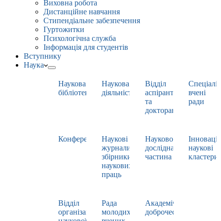
Виховна робота
Дистанційне навчання
Стипендіальне забезпечення
Гуртожитки
Психологічна служба
Інформація для студентів
Вступнику
Наука
Наукова
Наукова
Відділ
Спеціаліз
бібліотека
діяльність
аспірантури
вчені
та
ради
докторантури
Конференції
Наукові
Науково-
Інноваці
журнали,
дослідна
наукові
збірники
частина
кластери
наукових
праць
Відділ
Рада
Академічна
організації
молодих
доброчесність
наукової
вчених