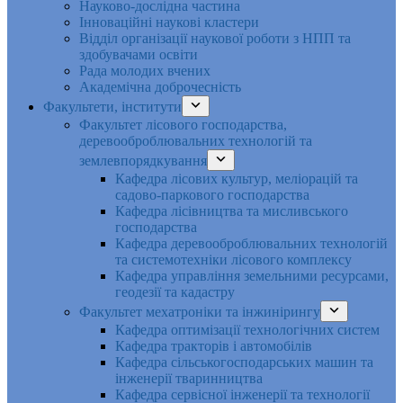
Науково-дослідна частина
Інноваційні наукові кластери
Відділ організації наукової роботи з НПП та
здобувачами освіти
Рада молодих вчених
Академічна доброчесність
Факультети, інститути
Факультет лісового господарства,
деревооброблювальних технологій та
землевпорядкування
Кафедра лісових культур, меліорацій та
садово-паркового господарства
Кафедра лісівництва та мисливського
господарства
Кафедра деревооброблювальних технологій
та системотехніки лісового комплексу
Кафедра управління земельними ресурсами,
геодезії та кадастру
Факультет мехатроніки та інжинірингу
Кафедра оптимізації технологічних систем
Кафедра тракторів і автомобілів
Кафедра сільськогосподарських машин та
інженерії тваринництва
Кафедра cервісної інженерії та технології