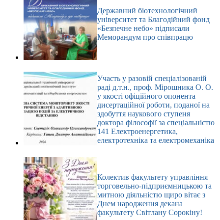
Державний біотехнологічний
університет та Благодійний фонд
«Безпечне небо» підписали
Меморандум про співпрацю
Участь у разовій спеціалізованій
раді д.т.н., проф. Мірошника О. О.
у якості офіційного опонента
дисертаційної роботи, поданої на
здобуття наукового ступеня
доктора філософії за спеціальністю
141 Електроенергетика,
електротехніка та електромеханіка
Колектив факультету управління
торговельно-підприємницькою та
митною діяльністю щиро вітає з
Днем народження декана
факультету Світлану Сорокіну!