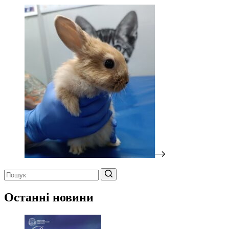
Немає
результатів
Останні новини