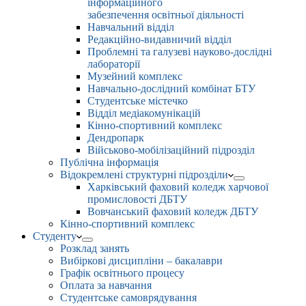
інформаційного
забезпечення освітньої діяльності
Навчальний відділ
Редакційно-видавничий відділ
Проблемні та галузеві науково-дослідні
лабораторії
Музейний комплекс
Навчально-дослідний комбінат БТУ
Студентське містечко
Відділ медіакомунікацій
Кінно-спортивний комплекс
Дендропарк
Військово-мобілізаційний підрозділ
Публічна інформація
Відокремлені структурні підрозділи
Харківський фаховий коледж харчової
промисловості ДБТУ
Вовчанський фаховий коледж ДБТУ
Кінно-спортивний комплекс
Студенту
Розклад занять
Вибіркові дисципліни – бакалаври
Графік освітнього процесу
Оплата за навчання
Студентське самоврядування