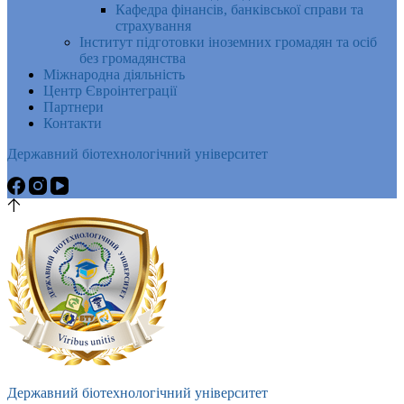
Кафедра фінансів, банківської справи та
страхування
Інститут підготовки іноземних громадян та осіб
без громадянства
Міжнародна діяльність
Центр Євроінтеграції
Партнери
Контакти
Державний біотехнологічний університет
Державний біотехнологічний університет