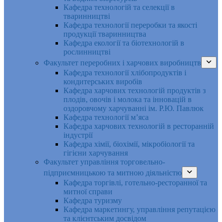
Кафедра технологій та селекції в
тваринництві
Кафедра технології переробки та якості
продукції тваринництва
Кафедра екології та біотехнологій в
рослинництві
Факультет переробних і харчових виробництв
Кафедра технології хлібопродуктів і
кондитерських виробів
Кафедра харчових технологій продуктів з
плодів, овочів і молока та інновацій в
оздоровчому харчуванні ім. Р.Ю. Павлюк
Кафедра технології м’яса
Кафедра харчових технологій в ресторанній
індустрії
Кафедра хімії, біохімії, мікробіології та
гігієни харчування
Факультет управління торговельно-
підприємницькою та митною діяльністю
Кафедра торгівлі, готельно-ресторанної та
митної справи
Кафедра туризму
Кафедра маркетингу, управління репутацією
та клієнтським досвідом