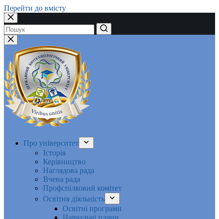
Перейти до вмісту
Немає
результатів
Про університет
Історія
Керівництво
Наглядова рада
Вчена рада
Профспілковий комітет
Освітня діяльність
Освітні програми
Навчальні плани