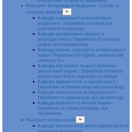
кібернетики та захисту інформації
Факультет ветеринарної медицини / Faculty of
veterinary medicine
Кафедра нормальної та патологічної
морфології / Department of normal and
pathological morphology
Кафедра ветеринарної хірургії та
репродуктології / Department of veterinary
surgery and reproductology
Кафедра гігієни, санітарії та ветеринарного
права / Department of hygiene, sanitation and
veterinary law
Кафедра внутрішніх хвороб і клінічної
діагностики тварин / Department of internal
diseases and clinical diagnostics of animals
Кафедра фармакології та паразитології /
Department of pharmacology and parasitology
Кафедра епізоотології та мікробіології /
Department of epizootology and microbiology
Кафедра фізіології та біохімії тварин /
Department of animal physiology and
biochemistry
Факультет біотехнологій
Кафедра біотехнології, молекулярної біології
та водних біоресурсів