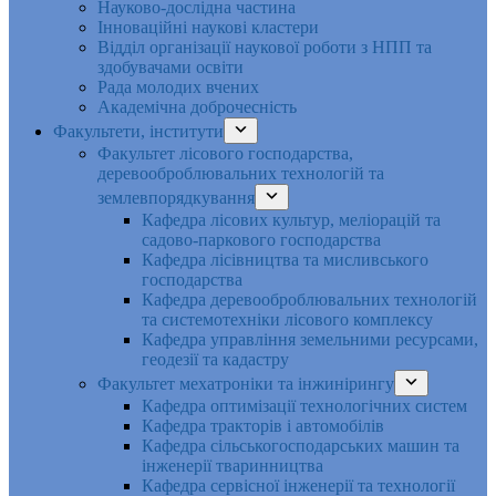
Науково-дослідна частина
Інноваційні наукові кластери
Відділ організації наукової роботи з НПП та
здобувачами освіти
Рада молодих вчених
Академічна доброчесність
Факультети, інститути
Факультет лісового господарства,
деревооброблювальних технологій та
землевпорядкування
Кафедра лісових культур, меліорацій та
садово-паркового господарства
Кафедра лісівництва та мисливського
господарства
Кафедра деревооброблювальних технологій
та системотехніки лісового комплексу
Кафедра управління земельними ресурсами,
геодезії та кадастру
Факультет мехатроніки та інжинірингу
Кафедра оптимізації технологічних систем
Кафедра тракторів і автомобілів
Кафедра сільськогосподарських машин та
інженерії тваринництва
Кафедра cервісної інженерії та технології