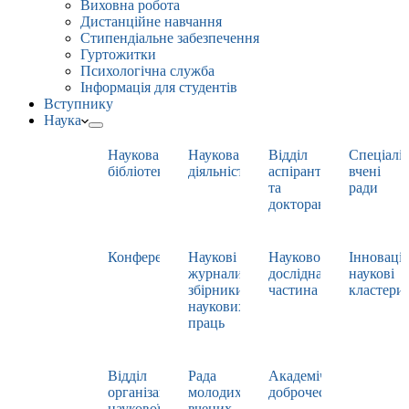
Виховна робота
Дистанційне навчання
Стипендіальне забезпечення
Гуртожитки
Психологічна служба
Інформація для студентів
Вступнику
Наука
Наукова
Наукова
Відділ
Спеціаліз
бібліотека
діяльність
аспірантури
вчені
та
ради
докторантури
Конференції
Наукові
Науково-
Інноваці
журнали,
дослідна
наукові
збірники
частина
кластери
наукових
праць
Відділ
Рада
Академічна
організації
молодих
доброчесність
наукової
вчених