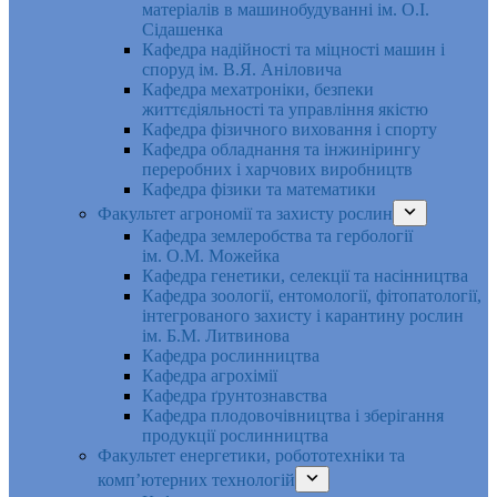
матеріалів в машинобудуванні ім. О.І.
Сідашенка
Кафедра надійності та міцності машин і
споруд ім. В.Я. Аніловича
Кафедра мехатроніки, безпеки
життєдіяльності та управління якістю
Кафедра фізичного виховання і спорту
Кафедра обладнання та інжинірингу
переробних і харчових виробництв
Кафедра фізики та математики
Факультет агрономії та захисту рослин
Кафедра землеробства та гербології
ім. О.М. Можейка
Кафедра генетики, селекції та насінництва
Кафедра зоології, ентомології, фітопатології,
інтегрованого захисту і карантину рослин
ім. Б.М. Литвинова
Кафедра рослинництва
Кафедра агрохімії
Кафедра ґрунтознавства
Кафедра плодовочівництва і зберігання
продукції рослинництва
Факультет енергетики, робототехніки та
комп’ютерних технологій