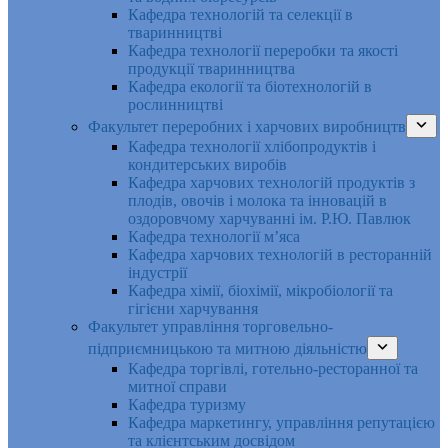
Кафедра технологій та селекції в
тваринництві
Кафедра технології переробки та якості
продукції тваринництва
Кафедра екології та біотехнологій в
рослинництві
Факультет переробних і харчових виробництв
Кафедра технології хлібопродуктів і
кондитерських виробів
Кафедра харчових технологій продуктів з
плодів, овочів і молока та інновацій в
оздоровчому харчуванні ім. Р.Ю. Павлюк
Кафедра технології м’яса
Кафедра харчових технологій в ресторанній
індустрії
Кафедра хімії, біохімії, мікробіології та
гігієни харчування
Факультет управління торговельно-
підприємницькою та митною діяльністю
Кафедра торгівлі, готельно-ресторанної та
митної справи
Кафедра туризму
Кафедра маркетингу, управління репутацією
та клієнтським досвідом