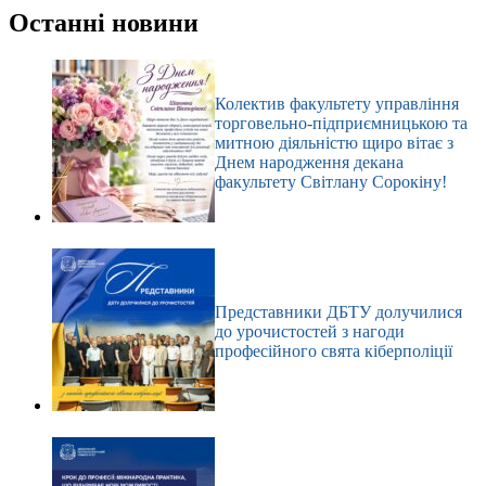
результатів
Останні новини
Колектив факультету управління
торговельно-підприємницькою та
митною діяльністю щиро вітає з
Днем народження декана
факультету Світлану Сорокіну!
Представники ДБТУ долучилися
до урочистостей з нагоди
професійного свята кіберполіції