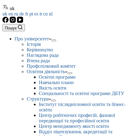
uk
uk
en
ru
de
fr
pt
es
it
cn
nl
Пошук
Про університет
Історія
Керівництво
Наглядова рада
Вчена рада
Профспілковий комітет
Освітня діяльність
Освітні програми
Навчальні плани
Якість освіти
Спеціальності та освітні програми ДБТУ
Структура
Інститут післядипломної освіти та бізнес-
освіти
Центр робітничих професій, фахової
передвищої та професійної освіти
Центр менеджменту якості освіти
Відділ ліцензування, акредитації та