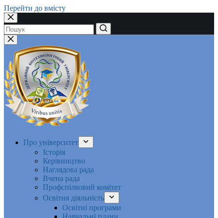
Перейти до вмісту
Немає
результатів
Про університет
Історія
Керівництво
Наглядова рада
Вчена рада
Профспілковий комітет
Освітня діяльність
Освітні програми
Навчальні плани