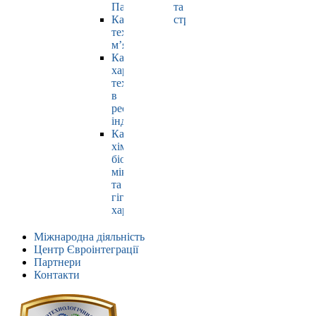
Павлюк
та
Кафедра
страхування
технології
м’яса
Кафедра
харчових
технологій
в
ресторанній
індустрії
Кафедра
хімії,
біохімії,
мікробіології
та
гігієни
харчування
Міжнародна діяльність
Центр Євроінтеграції
Партнери
Контакти