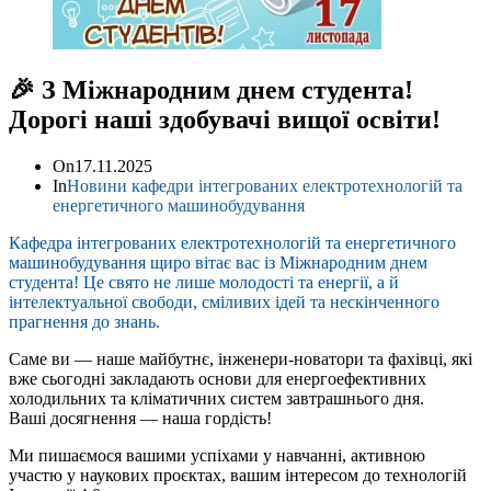
🎉 З Міжнародним днем студента!
Дорогі наші здобувачі вищої освіти!
On
17.11.2025
In
Новини кафедри інтегрованих електротехнологій та
енергетичного машинобудування
Кафедра інтегрованих електротехнологій та енергетичного
машинобудування щиро вітає вас із Міжнародним днем
студента! Це свято не лише молодості та енергії, а й
інтелектуальної свободи, сміливих ідей та нескінченного
прагнення до знань.
Саме ви — наше майбутнє, інженери-новатори та фахівці, які
вже сьогодні закладають основи для енергоефективних
холодильних та кліматичних систем завтрашнього дня.
Ваші досягнення — наша гордість!
Ми пишаємося вашими успіхами у навчанні, активною
участю у наукових проєктах, вашим інтересом до технологій