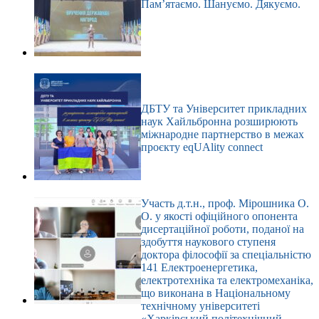
Пам’ятаємо. Шануємо. Дякуємо.
ДБТУ та Університет прикладних
наук Хайльбронна розширюють
міжнародне партнерство в межах
проєкту eqUAlity connect
Участь д.т.н., проф. Мірошника О.
О. у якості офіційного опонента
дисертаційної роботи, поданої на
здобуття наукового ступеня
доктора філософії за спеціальністю
141 Електроенергетика,
електротехніка та електромеханіка,
що виконана в Національному
технічному університеті
«Харківський політехнічний