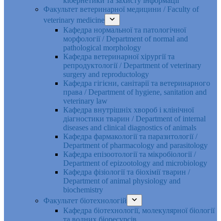
кібернетики та захисту інформації
Факультет ветеринарної медицини / Faculty of
veterinary medicine
Кафедра нормальної та патологічної
морфології / Department of normal and
pathological morphology
Кафедра ветеринарної хірургії та
репродуктології / Department of veterinary
surgery and reproductology
Кафедра гігієни, санітарії та ветеринарного
права / Department of hygiene, sanitation and
veterinary law
Кафедра внутрішніх хвороб і клінічної
діагностики тварин / Department of internal
diseases and clinical diagnostics of animals
Кафедра фармакології та паразитології /
Department of pharmacology and parasitology
Кафедра епізоотології та мікробіології /
Department of epizootology and microbiology
Кафедра фізіології та біохімії тварин /
Department of animal physiology and
biochemistry
Факультет біотехнологій
Кафедра біотехнології, молекулярної біології
та водних біоресурсів