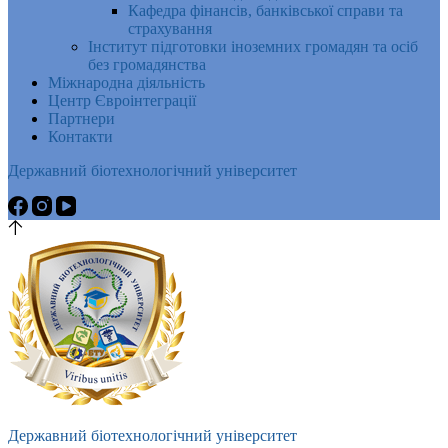
Кафедра фінансів, банківської справи та
страхування
Інститут підготовки іноземних громадян та осіб
без громадянства
Міжнародна діяльність
Центр Євроінтеграції
Партнери
Контакти
Державний біотехнологічний університет
Державний біотехнологічний університет