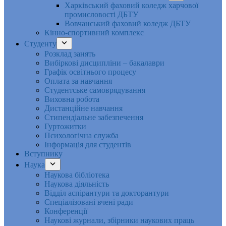
Харківський фаховий коледж харчової
промисловості ДБТУ
Вовчанський фаховий коледж ДБТУ
Кінно-спортивний комплекс
Студенту
Розклад занять
Вибіркові дисципліни – бакалаври
Графік освітнього процесу
Оплата за навчання
Студентське самоврядування
Виховна робота
Дистанційне навчання
Стипендіальне забезпечення
Гуртожитки
Психологічна служба
Інформація для студентів
Вступнику
Наука
Наукова бібліотека
Наукова діяльність
Відділ аспірантури та докторантури
Спеціалізовані вчені ради
Конференції
Наукові журнали, збірники наукових праць