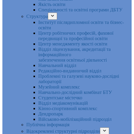
Якість освіти
Спеціальності та освітні програми ДБТУ
Структура
Інститут післядипломної освіти та бізнес-
освіти
Центр робітничих професій, фахової
передвищої та професійної освіти
Центр менеджменту якості освіти
Відділ ліцензування, акредитації та
інформаційного
забезпечення освітньої діяльності
Навчальний відділ
Редакційно-видавничий відділ
Проблемні та галузеві науково-дослідні
лабораторії
Музейний комплекс
Навчально-дослідний комбінат БТУ
Студентське містечко
Відділ медіакомунікацій
Кінно-спортивний комплекс
Дендропарк
Військово-мобілізаційний підрозділ
Публічна інформація
Відокремлені структурні підрозділи