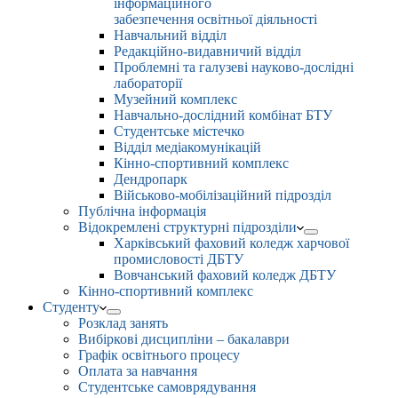
інформаційного
забезпечення освітньої діяльності
Навчальний відділ
Редакційно-видавничий відділ
Проблемні та галузеві науково-дослідні
лабораторії
Музейний комплекс
Навчально-дослідний комбінат БТУ
Студентське містечко
Відділ медіакомунікацій
Кінно-спортивний комплекс
Дендропарк
Військово-мобілізаційний підрозділ
Публічна інформація
Відокремлені структурні підрозділи
Харківський фаховий коледж харчової
промисловості ДБТУ
Вовчанський фаховий коледж ДБТУ
Кінно-спортивний комплекс
Студенту
Розклад занять
Вибіркові дисципліни – бакалаври
Графік освітнього процесу
Оплата за навчання
Студентське самоврядування