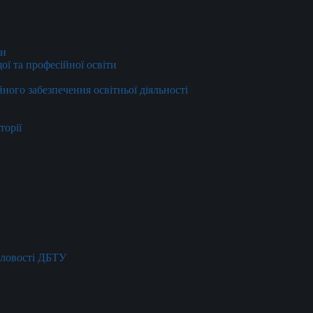
ти
ї та професійної освіти
йного забезпечення освітньої діяльності
торії
словості ДБТУ