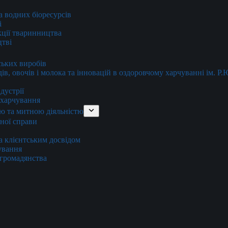
та водних біоресурсів
і
кції тваринництва
цтві
ських виробів
ів, овочів і молока та інновацій в оздоровчому харчуванні ім. Р
дустрії
и харчування
ю та митною діяльністю
тної справи
а клієнтським досвідом
хування
 громадянства