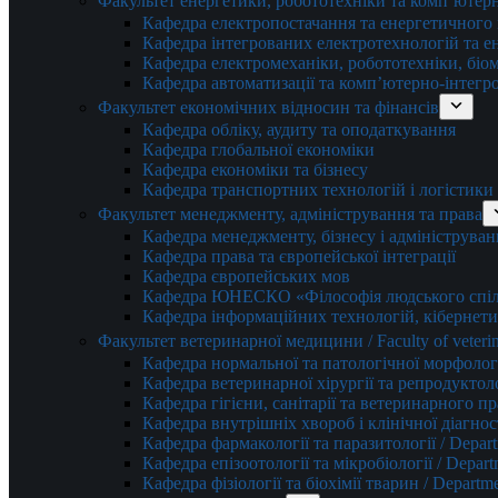
Факультет енергетики, робототехніки та комп’ютер
Кафедра електропостачання та енергетичног
Кафедра інтегрованих електротехнологій та 
Кафедра електромеханіки, робототехніки, біом
Кафедра автоматизації та комп’ютерно-інтегр
Факультет економічних відносин та фінансів
Кафедра обліку, аудиту та оподаткування
Кафедра глобальної економіки
Кафедра економіки та бізнесу
Кафедра транспортних технологій і логістики
Факультет менеджменту, адміністрування та права
Кафедра менеджменту, бізнесу і адмініструван
Кафедра права та європейської інтеграції
Кафедра європейських мов
Кафедра ЮНЕСКО «Філософія людського спілк
Кафедра інформаційних технологій, кібернети
Факультет ветеринарної медицини / Faculty of veterin
Кафедра нормальної та патологічної морфології
Кафедра ветеринарної хірургії та репродуктологі
Кафедра гігієни, санітарії та ветеринарного прав
Кафедра внутрішніх хвороб і клінічної діагностик
Кафедра фармакології та паразитології / Depart
Кафедра епізоотології та мікробіології / Depart
Кафедра фізіології та біохімії тварин / Departme