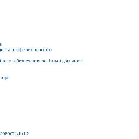
ти
ї та професійної освіти
йного забезпечення освітньої діяльності
торії
словості ДБТУ