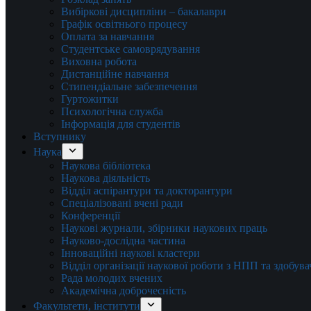
Вибіркові дисципліни – бакалаври
Графік освітнього процесу
Оплата за навчання
Студентське самоврядування
Виховна робота
Дистанційне навчання
Стипендіальне забезпечення
Гуртожитки
Психологічна служба
Інформація для студентів
Вступнику
Наука
Наукова бібліотека
Наукова діяльність
Відділ аспірантури та докторантури
Спеціалізовані вчені ради
Конференції
Наукові журнали, збірники наукових праць
Науково-дослідна частина
Інноваційні наукові кластери
Відділ організації наукової роботи з НПП та здобув
Рада молодих вчених
Академічна доброчесність
Факультети, інститути