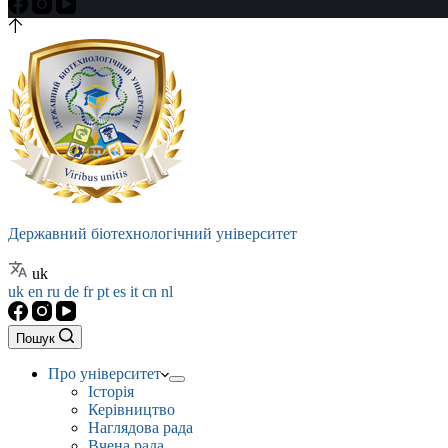
Державний біотехнологічний університет
uk
uk
en
ru
de
fr
pt
es
it
cn
nl
Пошук
Про університет
Історія
Керівництво
Наглядова рада
Вчена рада