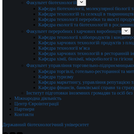
Факультет біотехнологій
Кафедра біотехнології, молекулярної біології 
Кафедра технологій та селекції в тваринництв
Кафедра технології переробки та якості проду
Кафедра екології та біотехнологій в рослинни
Факультет переробних і харчових виробництв
Кафедра технології хлібопродуктів і кондитер
Кафедра харчових технологій продуктів з плод
Кафедра технології м’яса
Кафедра харчових технологій в ресторанній ін
Кафедра хімії, біохімії, мікробіології та гігієн
Факультет управління торговельно-підприємницько
Кафедра торгівлі, готельно-ресторанної та ми
Кафедра туризму
Кафедра маркетингу, управління репутацією т
Кафедра фінансів, банківської справи та стра
Інститут підготовки іноземних громадян та осіб без
Міжнародна діяльність
Центр Євроінтеграції
Партнери
Контакти
Державний біотехнологічний університет