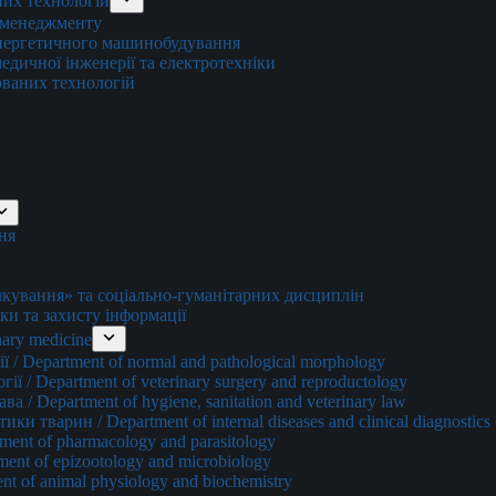
них технологій
о менеджменту
енергетичного машинобудування
едичної інженерії та електротехніки
ованих технологій
ня
ування» та соціально-гуманітарних дисциплін
ки та захисту інформації
ary medicine
 / Department of normal and pathological morphology
ї / Department of veterinary surgery and reproductology
а / Department of hygiene, sanitation and veterinary law
и тварин / Department of internal diseases and clinical diagnostics 
ment of pharmacology and parasitology
ment of epizootology and microbiology
nt of animal physiology and biochemistry