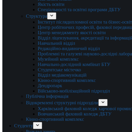
Якість освіти
Спеціальності та освітні програми ДБТУ
Структура
Інститут післядипломної освіти та бізнес-осві
Центр робітничих професій, фахової передвищо
Центр менеджменту якості освіти
Відділ ліцензування, акредитації та інформаці
Навчальний відділ
Редакційно-видавничий відділ
Проблемні та галузеві науково-дослідні лабора
Музейний комплекс
Навчально-дослідний комбінат БТУ
Студентське містечко
Відділ медіакомунікацій
Кінно-спортивний комплекс
Дендропарк
Військово-мобілізаційний підрозділ
Публічна інформація
Відокремлені структурні підрозділи
Харківський фаховий коледж харчової проми
Вовчанський фаховий коледж ДБТУ
Кінно-спортивний комплекс
Студенту
Розклад занять