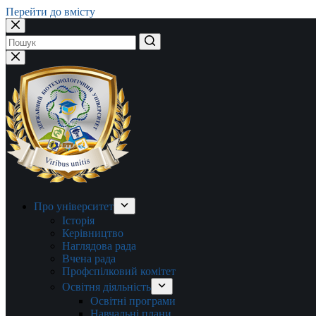
Перейти до вмісту
Немає
результатів
Про університет
Історія
Керівництво
Наглядова рада
Вчена рада
Профспілковий комітет
Освітня діяльність
Освітні програми
Навчальні плани