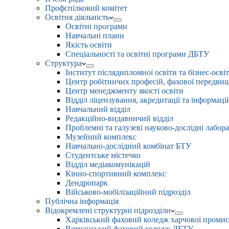
Профспілковий комітет
Освітня діяльність
Освітні програми
Навчальні плани
Якість освіти
Спеціальності та освітні програми ДБТУ
Структура
Інститут післядипломної освіти та бізнес-осві
Центр робітничих професій, фахової передвищо
Центр менеджменту якості освіти
Відділ ліцензування, акредитації та інформаці
Навчальний відділ
Редакційно-видавничий відділ
Проблемні та галузеві науково-дослідні лабора
Музейний комплекс
Навчально-дослідний комбінат БТУ
Студентське містечко
Відділ медіакомунікацій
Кінно-спортивний комплекс
Дендропарк
Військово-мобілізаційний підрозділ
Публічна інформація
Відокремлені структурні підрозділи
Харківський фаховий коледж харчової проми
Вовчанський фаховий коледж ДБТУ