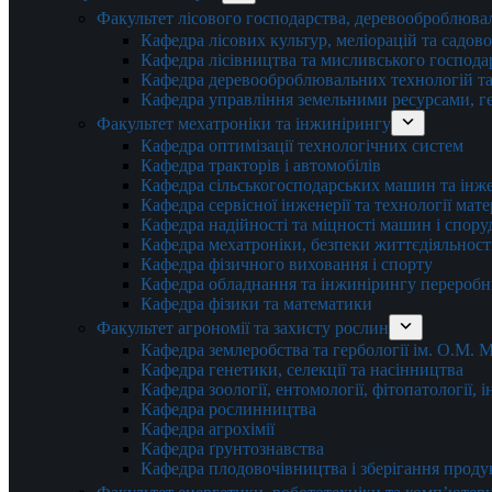
Факультет лісового господарства, деревооброблюва
Кафедра лісових культур, меліорацій та садов
Кафедра лісівництва та мисливського господа
Кафедра деревооброблювальних технологій та
Кафедра управління земельними ресурсами, гео
Факультет мехатроніки та інжинірингу
Кафедра оптимізації технологічних систем
Кафедра тракторів і автомобілів
Кафедра сільськогосподарських машин та інж
Кафедра cервісної інженерії та технології мат
Кафедра надійності та міцності машин і спору
Кафедра мехатроніки, безпеки життєдіяльності
Кафедра фізичного виховання і спорту
Кафедра обладнання та інжинірингу переробн
Кафедра фізики та математики
Факультет агрономії та захисту рослин
Кафедра землеробства та гербології ім. О.М.
Кафедра генетики, селекції та насінництва
Кафедра зоології, ентомології, фітопатології,
Кафедра рослинництва
Кафедра агрохімії
Кафедра ґрунтознавства
Кафедра плодовочівництва і зберігання проду