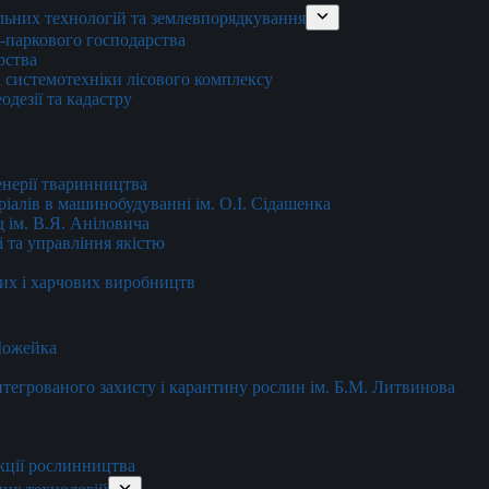
льних технологій та землевпорядкування
о-паркового господарства
рства
 системотехніки лісового комплексу
дезії та кадастру
енерії тваринництва
еріалів в машинобудуванні ім. О.І. Сідашенка
д ім. В.Я. Аніловича
 та управління якістю
их і харчових виробництв
 Можейка
 інтегрованого захисту і карантину рослин ім. Б.М. Литвинова
кції рослинництва