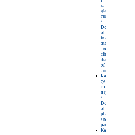
клінічної
діагностики
тварин
/
Department
of
internal
diseases
and
clinical
diagnostics
of
animals
Кафедра
фармакології
та
паразитології
/
Department
of
pharmacology
and
parasitology
Кафедра