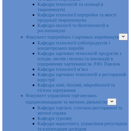
Кафедра технологій та селекції в
тваринництві
Кафедра технології переробки та якості
продукції тваринництва
Кафедра екології та біотехнологій в
рослинництві
Факультет переробних і харчових виробництв
Кафедра технології хлібопродуктів і
кондитерських виробів
Кафедра харчових технологій продуктів з
плодів, овочів і молока та інновацій в
оздоровчому харчуванні ім. Р.Ю. Павлюк
Кафедра технології м’яса
Кафедра харчових технологій в ресторанній
індустрії
Кафедра хімії, біохімії, мікробіології та
гігієни харчування
Факультет управління торговельно-
підприємницькою та митною діяльністю
Кафедра торгівлі, готельно-ресторанної та
митної справи
Кафедра туризму
Кафедра маркетингу, управління репутацією
та клієнтським досвідом