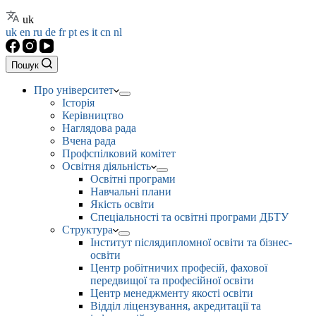
uk
uk
en
ru
de
fr
pt
es
it
cn
nl
Пошук
Про університет
Історія
Керівництво
Наглядова рада
Вчена рада
Профспілковий комітет
Освітня діяльність
Освітні програми
Навчальні плани
Якість освіти
Спеціальності та освітні програми ДБТУ
Структура
Інститут післядипломної освіти та бізнес-
освіти
Центр робітничих професій, фахової
передвищої та професійної освіти
Центр менеджменту якості освіти
Відділ ліцензування, акредитації та