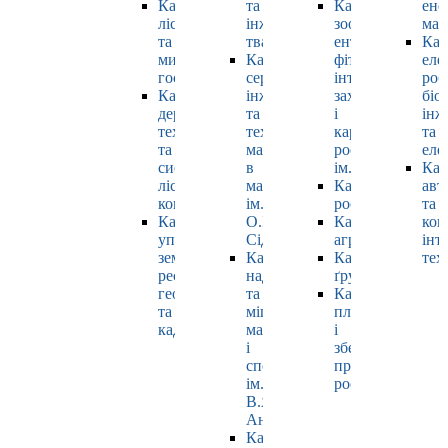
Кафедра
та
Кафедра
ене
лісівництва
інженерії
зоології,
маш
та
тваринництва
ентомології,
Каф
мисливського
Кафедра
фітопатології,
еле
господарства
cервісної
інтегрованого
роб
Кафедра
інженерії
захисту
біо
деревооброблювальних
та
і
інж
технологій
технології
карантину
та
та
матеріалів
рослин
еле
системотехніки
в
ім. Б.М. Литвин
Каф
лісового
машинобудуванні
Кафедра
авт
комплексу
ім.
рослинництва
та
Кафедра
О.І.
Кафедра
ком
управління
Сідашенка
агрохімії
інт
земельними
Кафедра
Кафедра
тех
ресурсами,
надійності
ґрунтознавства
геодезії
та
Кафедра
та
міцності
плодовочівницт
кадастру
машин
і
і
зберігання
споруд
продукції
ім.
рослинництва
В.Я.
Аніловича
Кафедра