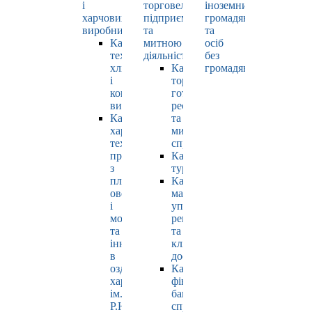
і
торговельно-
іноземних
харчових
підприємницькою
громадян
виробництв
та
та
Кафедра
митною
осіб
технології
діяльністю
без
хлібопродуктів
Кафедра
громадянства
і
торгівлі,
кондитерських
готельно-
виробів
ресторанної
Кафедра
та
харчових
митної
технологій
справи
продуктів
Кафедра
з
туризму
плодів,
Кафедра
овочів
маркетингу,
і
управління
молока
репутацією
та
та
інновацій
клієнтським
в
досвідом
оздоровчому
Кафедра
харчуванні
фінансів,
ім.
банківської
Р.Ю.
справи