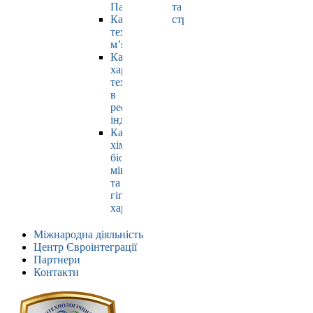
Павлюк
та
Кафедра
страхування
технології
м’яса
Кафедра
харчових
технологій
в
ресторанній
індустрії
Кафедра
хімії,
біохімії,
мікробіології
та
гігієни
харчування
Міжнародна діяльність
Центр Євроінтеграції
Партнери
Контакти