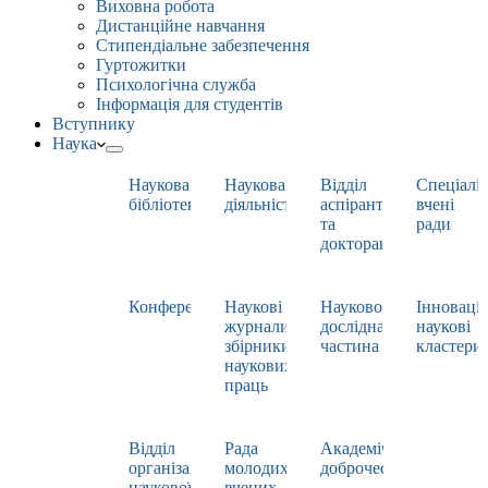
Виховна робота
Дистанційне навчання
Стипендіальне забезпечення
Гуртожитки
Психологічна служба
Інформація для студентів
Вступнику
Наука
Наукова
Наукова
Відділ
Спеціаліз
бібліотека
діяльність
аспірантури
вчені
та
ради
докторантури
Конференції
Наукові
Науково-
Інноваці
журнали,
дослідна
наукові
збірники
частина
кластери
наукових
праць
Відділ
Рада
Академічна
організації
молодих
доброчесність
наукової
вчених