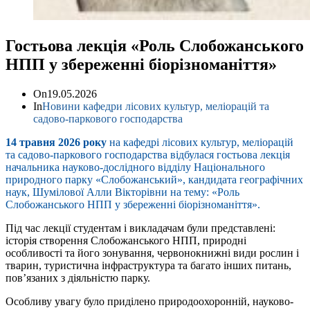
Гостьова лекція «Роль Слобожанського
НПП у збереженні біорізноманіття»
On
19.05.2026
In
Новини кафедри лісових культур, меліорацій та
садово-паркового господарства
14 травня 2026 року
на кафедрі лісових культур, меліорацій
та садово-паркового господарства відбулася гостьова лекція
начальника науково-дослідного відділу Національного
природного парку «Слобожанський», кандидата географічних
наук, Шумілової Алли Вікторівни на тему: «Роль
Слобожанського НПП у збереженні біорізноманіття».
Під час лекції студентам і викладачам були представлені:
історія створення Слобожанського НПП, природні
особливості та його зонування, червонокнижні види рослин і
тварин, туристична інфраструктура та багато інших питань,
пов’язаних з діяльністю парку.
Особливу увагу було приділено природоохоронній, науково-