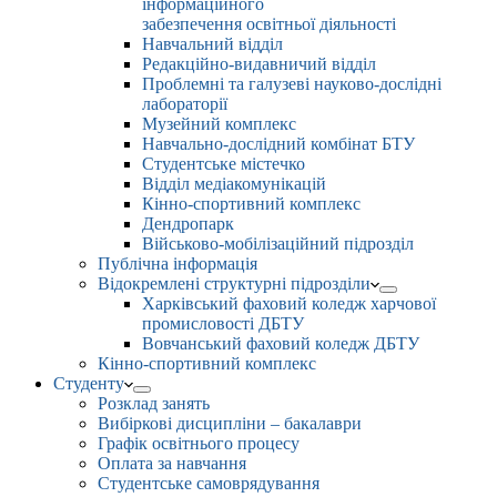
інформаційного
забезпечення освітньої діяльності
Навчальний відділ
Редакційно-видавничий відділ
Проблемні та галузеві науково-дослідні
лабораторії
Музейний комплекс
Навчально-дослідний комбінат БТУ
Студентське містечко
Відділ медіакомунікацій
Кінно-спортивний комплекс
Дендропарк
Військово-мобілізаційний підрозділ
Публічна інформація
Відокремлені структурні підрозділи
Харківський фаховий коледж харчової
промисловості ДБТУ
Вовчанський фаховий коледж ДБТУ
Кінно-спортивний комплекс
Студенту
Розклад занять
Вибіркові дисципліни – бакалаври
Графік освітнього процесу
Оплата за навчання
Студентське самоврядування