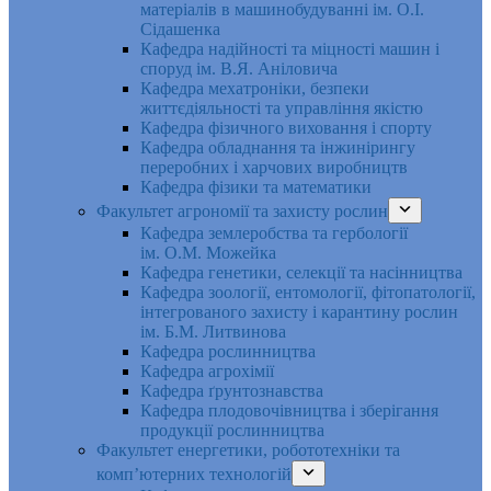
матеріалів в машинобудуванні ім. О.І.
Сідашенка
Кафедра надійності та міцності машин і
споруд ім. В.Я. Аніловича
Кафедра мехатроніки, безпеки
життєдіяльності та управління якістю
Кафедра фізичного виховання і спорту
Кафедра обладнання та інжинірингу
переробних і харчових виробництв
Кафедра фізики та математики
Факультет агрономії та захисту рослин
Кафедра землеробства та гербології
ім. О.М. Можейка
Кафедра генетики, селекції та насінництва
Кафедра зоології, ентомології, фітопатології,
інтегрованого захисту і карантину рослин
ім. Б.М. Литвинова
Кафедра рослинництва
Кафедра агрохімії
Кафедра ґрунтознавства
Кафедра плодовочівництва і зберігання
продукції рослинництва
Факультет енергетики, робототехніки та
комп’ютерних технологій