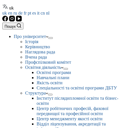
uk
uk
en
ru
de
fr
pt
es
it
cn
nl
Пошук
Про університет
Історія
Керівництво
Наглядова рада
Вчена рада
Профспілковий комітет
Освітня діяльність
Освітні програми
Навчальні плани
Якість освіти
Спеціальності та освітні програми ДБТУ
Структура
Інститут післядипломної освіти та бізнес-
освіти
Центр робітничих професій, фахової
передвищої та професійної освіти
Центр менеджменту якості освіти
Відділ ліцензування, акредитації та