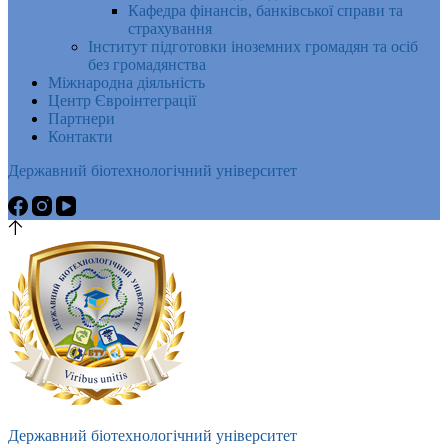
Кафедра фінансів, банківської справи та
страхування
Інститут підготовки іноземних громадян та осіб
без громадянства
Міжнародна діяльність
Центр Євроінтеграції
Партнери
Контакти
Державний біотехнологічний університет
Державний біотехнологічний університет