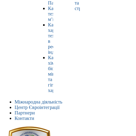
Павлюк
та
Кафедра
страхування
технології
м’яса
Кафедра
харчових
технологій
в
ресторанній
індустрії
Кафедра
хімії,
біохімії,
мікробіології
та
гігієни
харчування
Міжнародна діяльність
Центр Євроінтеграції
Партнери
Контакти