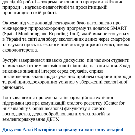
дослідній роботі – зокрема виконанню програми «Літопис
природи», науково-педагогічній та просвітницькій
пропагандистській роботі.
Окремо під час доповіді лекторкою було наголошено про
міжнародну природоохоронну програму та додаток SMART
(Spatial Monitoring and Reporting Tool), який використовується
в Україні та світі для збору екологічних даних через смартфон
та наукові проєкти: екологічний дослідницький пункт, школа
ековолонтерства.
Зустріч завершилася жвавою дискусією, під час якої студенти
та викладачі отримали змістовні відповіді на запитання. Захід
викликав значний інтерес серед слухачів, сприяв
поглибленню знань щодо сучасних проблем охорони природи
та ролі природоохоронних установ у збереженні екологічної
рівноваги.
Гостьова лекція проведена за інформаційно-технічної
підтримки центра комунікацій сталого розвитку (Center for
Sustainability Communications) факультету лісового
господарства, деревооброблювальних технологій та
землевпорядкування ДБТУ.
Дякуємо Аллі Вікторівні за цікаву та змістовну лекцію!