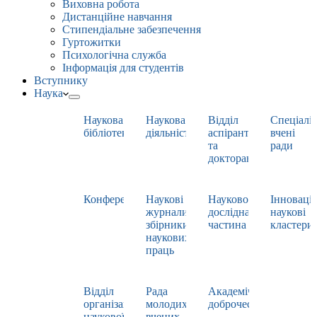
Виховна робота
Дистанційне навчання
Стипендіальне забезпечення
Гуртожитки
Психологічна служба
Інформація для студентів
Вступнику
Наука
Наукова
Наукова
Відділ
Спеціаліз
бібліотека
діяльність
аспірантури
вчені
та
ради
докторантури
Конференції
Наукові
Науково-
Інноваці
журнали,
дослідна
наукові
збірники
частина
кластери
наукових
праць
Відділ
Рада
Академічна
організації
молодих
доброчесність
наукової
вчених