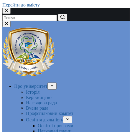
Перейти до вмісту
Немає
результатів
Про університет
Історія
Керівництво
Наглядова рада
Вчена рада
Профспілковий комітет
Освітня діяльність
Освітні програми
Навчальні плани