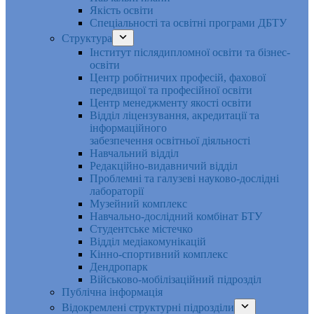
Якість освіти
Спеціальності та освітні програми ДБТУ
Структура
Інститут післядипломної освіти та бізнес-
освіти
Центр робітничих професій, фахової
передвищої та професійної освіти
Центр менеджменту якості освіти
Відділ ліцензування, акредитації та
інформаційного
забезпечення освітньої діяльності
Навчальний відділ
Редакційно-видавничий відділ
Проблемні та галузеві науково-дослідні
лабораторії
Музейний комплекс
Навчально-дослідний комбінат БТУ
Студентське містечко
Відділ медіакомунікацій
Кінно-спортивний комплекс
Дендропарк
Військово-мобілізаційний підрозділ
Публічна інформація
Відокремлені структурні підрозділи