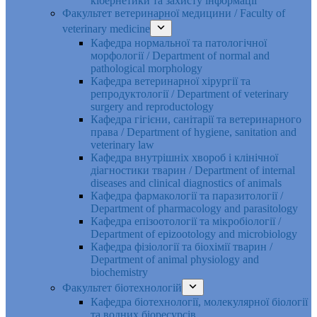
кібернетики та захисту інформації
Факультет ветеринарної медицини / Faculty of
veterinary medicine
Кафедра нормальної та патологічної
морфології / Department of normal and
pathological morphology
Кафедра ветеринарної хірургії та
репродуктології / Department of veterinary
surgery and reproductology
Кафедра гігієни, санітарії та ветеринарного
права / Department of hygiene, sanitation and
veterinary law
Кафедра внутрішніх хвороб і клінічної
діагностики тварин / Department of internal
diseases and clinical diagnostics of animals
Кафедра фармакології та паразитології /
Department of pharmacology and parasitology
Кафедра епізоотології та мікробіології /
Department of epizootology and microbiology
Кафедра фізіології та біохімії тварин /
Department of animal physiology and
biochemistry
Факультет біотехнологій
Кафедра біотехнології, молекулярної біології
та водних біоресурсів