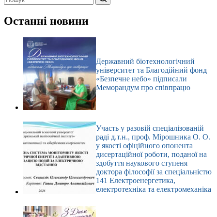
Немає
результатів
Останні новини
Державний біотехнологічний
університет та Благодійний фонд
«Безпечне небо» підписали
Меморандум про співпрацю
Участь у разовій спеціалізованій
раді д.т.н., проф. Мірошника О. О.
у якості офіційного опонента
дисертаційної роботи, поданої на
здобуття наукового ступеня
доктора філософії за спеціальністю
141 Електроенергетика,
електротехніка та електромеханіка