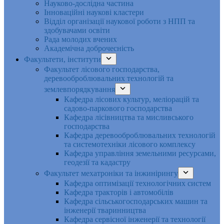
Науково-дослідна частина
Інноваційні наукові кластери
Відділ організації наукової роботи з НПП та
здобувачами освіти
Рада молодих вчених
Академічна доброчесність
Факультети, інститути
Факультет лісового господарства,
деревооброблювальних технологій та
землевпорядкування
Кафедра лісових культур, меліорацій та
садово-паркового господарства
Кафедра лісівництва та мисливського
господарства
Кафедра деревооброблювальних технологій
та системотехніки лісового комплексу
Кафедра управління земельними ресурсами,
геодезії та кадастру
Факультет мехатроніки та інжинірингу
Кафедра оптимізації технологічних систем
Кафедра тракторів і автомобілів
Кафедра сільськогосподарських машин та
інженерії тваринництва
Кафедра cервісної інженерії та технології