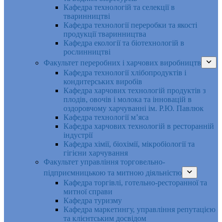
Кафедра технологій та селекції в
тваринництві
Кафедра технології переробки та якості
продукції тваринництва
Кафедра екології та біотехнологій в
рослинництві
Факультет переробних і харчових виробництв
Кафедра технології хлібопродуктів і
кондитерських виробів
Кафедра харчових технологій продуктів з
плодів, овочів і молока та інновацій в
оздоровчому харчуванні ім. Р.Ю. Павлюк
Кафедра технології м’яса
Кафедра харчових технологій в ресторанній
індустрії
Кафедра хімії, біохімії, мікробіології та
гігієни харчування
Факультет управління торговельно-
підприємницькою та митною діяльністю
Кафедра торгівлі, готельно-ресторанної та
митної справи
Кафедра туризму
Кафедра маркетингу, управління репутацією
та клієнтським досвідом