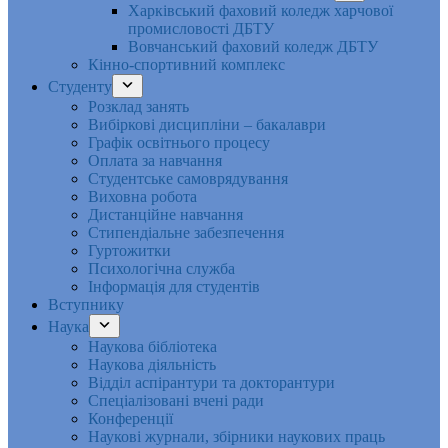
Харківський фаховий коледж харчової
промисловості ДБТУ
Вовчанський фаховий коледж ДБТУ
Кінно-спортивний комплекс
Студенту
Розклад занять
Вибіркові дисципліни – бакалаври
Графік освітнього процесу
Оплата за навчання
Студентське самоврядування
Виховна робота
Дистанційне навчання
Стипендіальне забезпечення
Гуртожитки
Психологічна служба
Інформація для студентів
Вступнику
Наука
Наукова бібліотека
Наукова діяльність
Відділ аспірантури та докторантури
Спеціалізовані вчені ради
Конференції
Наукові журнали, збірники наукових праць