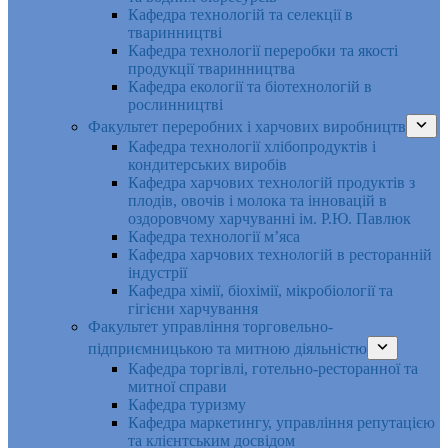
Кафедра технологій та селекції в
тваринництві
Кафедра технології переробки та якості
продукції тваринництва
Кафедра екології та біотехнологій в
рослинництві
Факультет переробних і харчових виробництв
Кафедра технології хлібопродуктів і
кондитерських виробів
Кафедра харчових технологій продуктів з
плодів, овочів і молока та інновацій в
оздоровчому харчуванні ім. Р.Ю. Павлюк
Кафедра технології м’яса
Кафедра харчових технологій в ресторанній
індустрії
Кафедра хімії, біохімії, мікробіології та
гігієни харчування
Факультет управління торговельно-
підприємницькою та митною діяльністю
Кафедра торгівлі, готельно-ресторанної та
митної справи
Кафедра туризму
Кафедра маркетингу, управління репутацією
та клієнтським досвідом