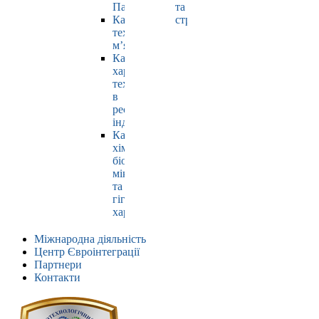
Павлюк
та
Кафедра
страхування
технології
м’яса
Кафедра
харчових
технологій
в
ресторанній
індустрії
Кафедра
хімії,
біохімії,
мікробіології
та
гігієни
харчування
Міжнародна діяльність
Центр Євроінтеграції
Партнери
Контакти