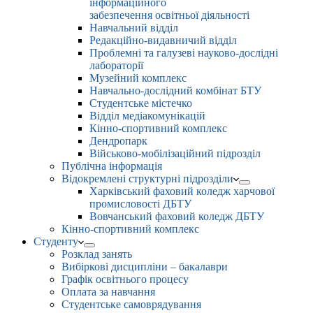
інформаційного
забезпечення освітньої діяльності
Навчальний відділ
Редакційно-видавничий відділ
Проблемні та галузеві науково-дослідні
лабораторії
Музейний комплекс
Навчально-дослідний комбінат БТУ
Студентське містечко
Відділ медіакомунікацій
Кінно-спортивний комплекс
Дендропарк
Військово-мобілізаційний підрозділ
Публічна інформація
Відокремлені структурні підрозділи
Харківський фаховий коледж харчової
промисловості ДБТУ
Вовчанський фаховий коледж ДБТУ
Кінно-спортивний комплекс
Студенту
Розклад занять
Вибіркові дисципліни – бакалаври
Графік освітнього процесу
Оплата за навчання
Студентське самоврядування