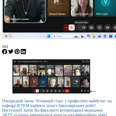
161
Попередній
Запис
Успішний старт у професійне майбутнє: на
кафедрі ІЕТЕМ відбувся захист бакалаврських робіт!
Наступний
Запис
На факультеті ветеринарної медицини
ДБТУ успішно завершилися захисти кваліфікаційних робіт