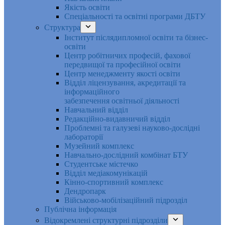
Якість освіти
Спеціальності та освітні програми ДБТУ
Структура
Інститут післядипломної освіти та бізнес-
освіти
Центр робітничих професій, фахової
передвищої та професійної освіти
Центр менеджменту якості освіти
Відділ ліцензування, акредитації та
інформаційного
забезпечення освітньої діяльності
Навчальний відділ
Редакційно-видавничий відділ
Проблемні та галузеві науково-дослідні
лабораторії
Музейний комплекс
Навчально-дослідний комбінат БТУ
Студентське містечко
Відділ медіакомунікацій
Кінно-спортивний комплекс
Дендропарк
Військово-мобілізаційний підрозділ
Публічна інформація
Відокремлені структурні підрозділи