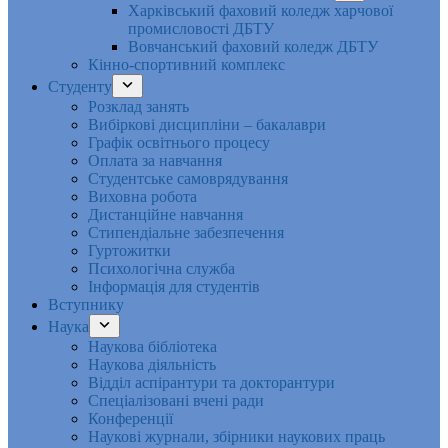
Харківський фаховий коледж харчової
промисловості ДБТУ
Вовчанський фаховий коледж ДБТУ
Кінно-спортивний комплекс
Студенту
Розклад занять
Вибіркові дисципліни – бакалаври
Графік освітнього процесу
Оплата за навчання
Студентське самоврядування
Виховна робота
Дистанційне навчання
Стипендіальне забезпечення
Гуртожитки
Психологічна служба
Інформація для студентів
Вступнику
Наука
Наукова бібліотека
Наукова діяльність
Відділ аспірантури та докторантури
Спеціалізовані вчені ради
Конференції
Наукові журнали, збірники наукових праць