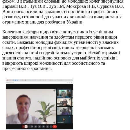
фахом. З вітальними словами до молодших колег звернулися
Гармаш В.В., Туз О.В., Зуб І.М, Мокєрова Н.В, Суркова В.О.
Вони наголосили на важливості постійного професійного
розвитку, готовності до сучасних викликів та використання
отриманих знань для розбудови України.
Колектив кафедри щиро вітає випускників із успішним
завершенням навчання та здобуттям першого рівня вищої
освіти. Бажаємо молодим фахівцям упевненості у власних
силах, професійної реалізації, нових звершень і вагомих
досягнень на ниві геодезії та землеустрою. Нехай отримані
знання стануть надійною основою для майбутніх успіхів і
відкриють широкі можливості для особистісного та
професійного зростання.