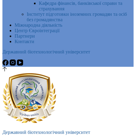
Кафедра фінансів, банківської справи та
страхування
Інститут підготовки іноземних громадян та осіб
без громадянства
Міжнародна діяльність
Центр Євроінтеграції
Партнери
Контакти
Державний біотехнологічний університет
Державний біотехнологічний університет