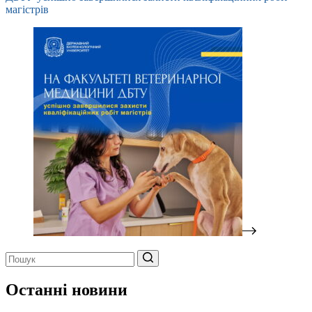
магістрів
Немає
результатів
Останні новини