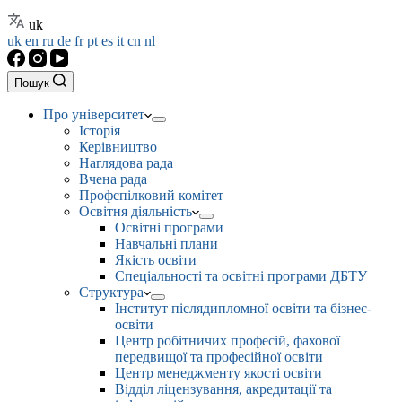
uk
uk
en
ru
de
fr
pt
es
it
cn
nl
Пошук
Про університет
Історія
Керівництво
Наглядова рада
Вчена рада
Профспілковий комітет
Освітня діяльність
Освітні програми
Навчальні плани
Якість освіти
Спеціальності та освітні програми ДБТУ
Структура
Інститут післядипломної освіти та бізнес-
освіти
Центр робітничих професій, фахової
передвищої та професійної освіти
Центр менеджменту якості освіти
Відділ ліцензування, акредитації та