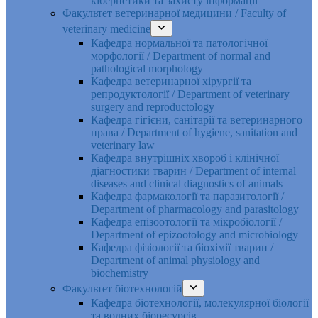
кібернетики та захисту інформації
Факультет ветеринарної медицини / Faculty of
veterinary medicine
Кафедра нормальної та патологічної
морфології / Department of normal and
pathological morphology
Кафедра ветеринарної хірургії та
репродуктології / Department of veterinary
surgery and reproductology
Кафедра гігієни, санітарії та ветеринарного
права / Department of hygiene, sanitation and
veterinary law
Кафедра внутрішніх хвороб і клінічної
діагностики тварин / Department of internal
diseases and clinical diagnostics of animals
Кафедра фармакології та паразитології /
Department of pharmacology and parasitology
Кафедра епізоотології та мікробіології /
Department of epizootology and microbiology
Кафедра фізіології та біохімії тварин /
Department of animal physiology and
biochemistry
Факультет біотехнологій
Кафедра біотехнології, молекулярної біології
та водних біоресурсів