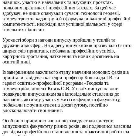
навичок, участю в навчальних та наукових проєктах,
польових практиках і професійних заходах. За цей час
здобувачі не лише опанували сучасні технології геодезії,
землеустрою та кадастру, а й сформували важливі професійні
компетентності, необхідні для успішної діяльності у сфері
земельних відносин.
Урочисті збори з нагоди випуску пройшли у теплій та
дружній атмосфері. На адресу випускників прозвучало багато
щирих слів привітань, побажань професійних успіхів,
кар’єрного зростання, натхнення та нових досягнень на
освітній ниві.
Із завершенням важливого етапу навчання молодих фахівців
привітали завідувач кафедри професор Кошкалда І.В. та
гарант освітньо-професійної програми «Геодезія та
землеустрій», доцент Князь О.В. У своїх виступах вони
подякували випускникам за відповідальне ставлення до
навчання, активну участь у житті кафедри та факультету,
побажали не зупинятися на досягнутому, постійно
вдосконалювати свої знання.
Особливо приємною частиною заходу стали виступи
випускників факультету різних років, які поділилися власним
досвідом професійного становлення та практичної роботи за