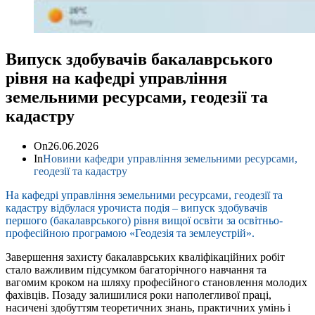
Випуск здобувачів бакалаврського
рівня на кафедрі управління
земельними ресурсами, геодезії та
кадастру
On
26.06.2026
In
Новини кафедри управління земельними ресурсами,
геодезії та кадастру
На кафедрі управління земельними ресурсами, геодезії та
кадастру відбулася урочиста подія – випуск здобувачів
першого (бакалаврського) рівня вищої освіти за освітньо-
професійною програмою «Геодезія та землеустрій».
Завершення захисту бакалаврських кваліфікаційних робіт
стало важливим підсумком багаторічного навчання та
вагомим кроком на шляху професійного становлення молодих
фахівців. Позаду залишилися роки наполегливої праці,
насичені здобуттям теоретичних знань, практичних умінь і