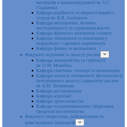
матеріалів в машинобудуванні ім. О.І.
Сідашенка
Кафедра надійності та міцності машин і
споруд ім. В.Я. Аніловича
Кафедра мехатроніки, безпеки
життєдіяльності та управління якістю
Кафедра фізичного виховання і спорту
Кафедра обладнання та інжинірингу
переробних і харчових виробництв
Кафедра фізики та математики
Факультет агрономії та захисту рослин
Кафедра землеробства та гербології
ім. О.М. Можейка
Кафедра генетики, селекції та насінництва
Кафедра зоології, ентомології, фітопатології,
інтегрованого захисту і карантину рослин
ім. Б.М. Литвинова
Кафедра рослинництва
Кафедра агрохімії
Кафедра ґрунтознавства
Кафедра плодовочівництва і зберігання
продукції рослинництва
Факультет енергетики, робототехніки та
комп’ютерних технологій