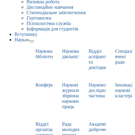
Виховна робота
Дистанційне навчання
Стипендіальне забезпечення
Гуртожитки
Психологічна служба
Інформація для студентів
Вступнику
Наука
Наукова
Наукова
Відділ
Спеціаліз
бібліотека
діяльність
аспірантури
вчені
та
ради
докторантури
Конференції
Наукові
Науково-
Інноваці
журнали,
дослідна
наукові
збірники
частина
кластери
наукових
праць
Відділ
Рада
Академічна
організації
молодих
доброчесність
наукової
вчених