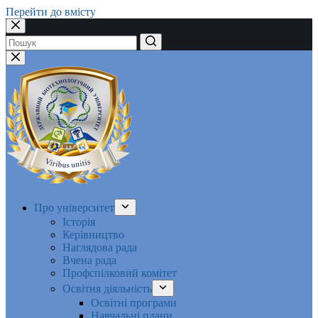
Перейти до вмісту
Немає
результатів
Про університет
Історія
Керівництво
Наглядова рада
Вчена рада
Профспілковий комітет
Освітня діяльність
Освітні програми
Навчальні плани