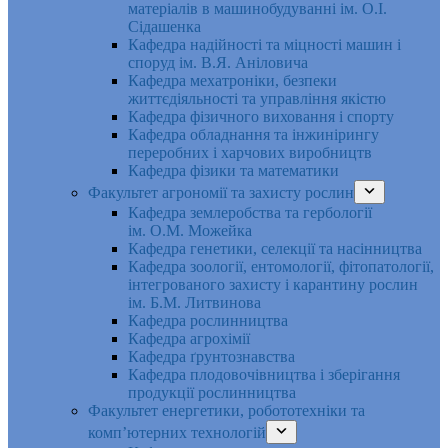
матеріалів в машинобудуванні ім. О.І.
Сідашенка
Кафедра надійності та міцності машин і
споруд ім. В.Я. Аніловича
Кафедра мехатроніки, безпеки
життєдіяльності та управління якістю
Кафедра фізичного виховання і спорту
Кафедра обладнання та інжинірингу
переробних і харчових виробництв
Кафедра фізики та математики
Факультет агрономії та захисту рослин
Кафедра землеробства та гербології
ім. О.М. Можейка
Кафедра генетики, селекції та насінництва
Кафедра зоології, ентомології, фітопатології,
інтегрованого захисту і карантину рослин
ім. Б.М. Литвинова
Кафедра рослинництва
Кафедра агрохімії
Кафедра ґрунтознавства
Кафедра плодовочівництва і зберігання
продукції рослинництва
Факультет енергетики, робототехніки та
комп’ютерних технологій