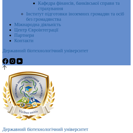
Кафедра фінансів, банківської справи та
страхування
Інститут підготовки іноземних громадян та осіб
без громадянства
Міжнародна діяльність
Центр Євроінтеграції
Партнери
Контакти
Державний біотехнологічний університет
Державний біотехнологічний університет