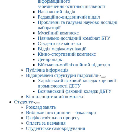
інформаційного
забезпечення освітньої діяльності
Навчальний відділ
Редакційно-видавничий відділ
Проблемні та галузеві науково-дослідні
лабораторії
Музейний комплекс
Навчально-дослідний комбінат БТУ
Студентське містечко
Відділ медіакомунікацій
Кінно-спортивний комплекс
Дендропарк
Військово-мобілізаційний підрозділ
Публічна інформація
Відокремлені структурні підрозділи
Харківський фаховий коледж харчової
промисловості ДБТУ
Вовчанський фаховий коледж ДБТУ
Кінно-спортивний комплекс
Студенту
Розклад занять
Вибіркові дисципліни – бакалаври
Графік освітнього процесу
Оплата за навчання
Студентське самоврядування