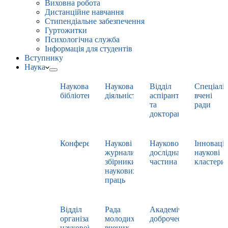
Виховна робота
Дистанційне навчання
Стипендіальне забезпечення
Гуртожитки
Психологічна служба
Інформація для студентів
Вступнику
Наука
Наукова
Наукова
Відділ
Спеціаліз
бібліотека
діяльність
аспірантури
вчені
та
ради
докторантури
Конференції
Наукові
Науково-
Інноваці
журнали,
дослідна
наукові
збірники
частина
кластери
наукових
праць
Відділ
Рада
Академічна
організації
молодих
доброчесність
наукової
вчених