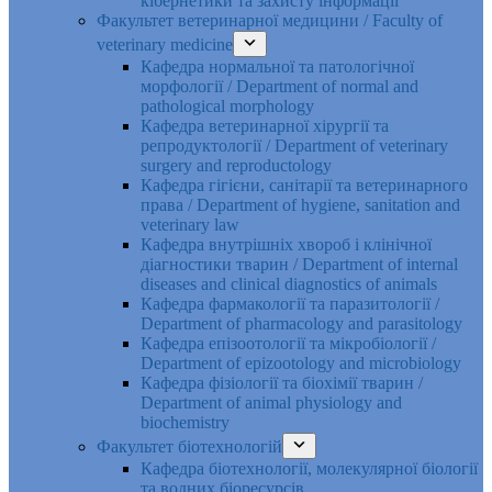
кібернетики та захисту інформації
Факультет ветеринарної медицини / Faculty of
veterinary medicine
Кафедра нормальної та патологічної
морфології / Department of normal and
pathological morphology
Кафедра ветеринарної хірургії та
репродуктології / Department of veterinary
surgery and reproductology
Кафедра гігієни, санітарії та ветеринарного
права / Department of hygiene, sanitation and
veterinary law
Кафедра внутрішніх хвороб і клінічної
діагностики тварин / Department of internal
diseases and clinical diagnostics of animals
Кафедра фармакології та паразитології /
Department of pharmacology and parasitology
Кафедра епізоотології та мікробіології /
Department of epizootology and microbiology
Кафедра фізіології та біохімії тварин /
Department of animal physiology and
biochemistry
Факультет біотехнологій
Кафедра біотехнології, молекулярної біології
та водних біоресурсів