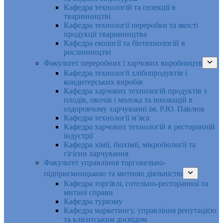
Кафедра технологій та селекції в
тваринництві
Кафедра технології переробки та якості
продукції тваринництва
Кафедра екології та біотехнологій в
рослинництві
Факультет переробних і харчових виробництв
Кафедра технології хлібопродуктів і
кондитерських виробів
Кафедра харчових технологій продуктів з
плодів, овочів і молока та інновацій в
оздоровчому харчуванні ім. Р.Ю. Павлюк
Кафедра технології м’яса
Кафедра харчових технологій в ресторанній
індустрії
Кафедра хімії, біохімії, мікробіології та
гігієни харчування
Факультет управління торговельно-
підприємницькою та митною діяльністю
Кафедра торгівлі, готельно-ресторанної та
митної справи
Кафедра туризму
Кафедра маркетингу, управління репутацією
та клієнтським досвідом