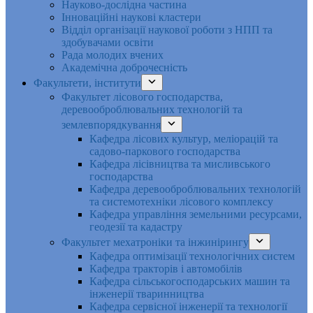
Науково-дослідна частина
Інноваційні наукові кластери
Відділ організації наукової роботи з НПП та
здобувачами освіти
Рада молодих вчених
Академічна доброчесність
Факультети, інститути
Факультет лісового господарства,
деревооброблювальних технологій та
землевпорядкування
Кафедра лісових культур, меліорацій та
садово-паркового господарства
Кафедра лісівництва та мисливського
господарства
Кафедра деревооброблювальних технологій
та системотехніки лісового комплексу
Кафедра управління земельними ресурсами,
геодезії та кадастру
Факультет мехатроніки та інжинірингу
Кафедра оптимізації технологічних систем
Кафедра тракторів і автомобілів
Кафедра сільськогосподарських машин та
інженерії тваринництва
Кафедра cервісної інженерії та технології