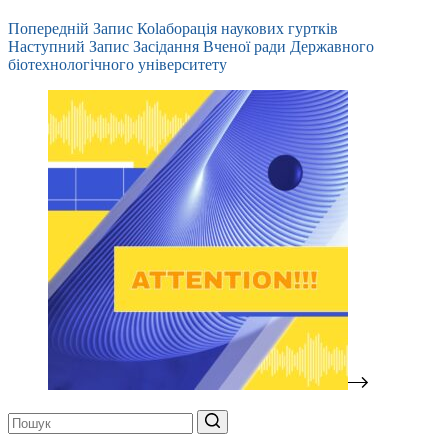
Попередній
Запис
Коlaборація наукових гуртків
Наступний
Запис
Засідання Вченої ради Державного
біотехнологічного університету
Немає