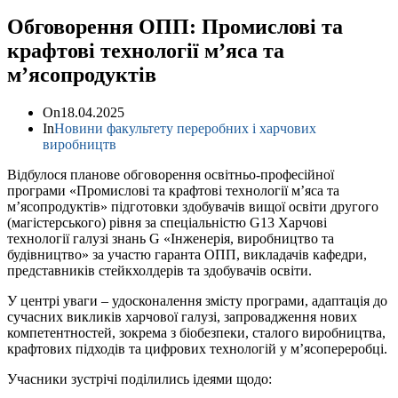
Обговорення ОПП: Промислові та
крафтові технології мʼяса та
мʼясопродуктів
On
18.04.2025
In
Новини факультету переробних і харчових
виробництв
Відбулося планове обговорення освітньо-професійної
програми «Промислові та крафтові технології мʼяса та
мʼясопродуктів» підготовки здобувачів вищої освіти другого
(магістерського) рівня за спеціальністю G13 Харчові
технології галузі знань G «Інженерія, виробництво та
будівництво» за участю гаранта ОПП, викладачів кафедри,
представників стейкхолдерів та здобувачів освіти.
У центрі уваги – удосконалення змісту програми, адаптація до
сучасних викликів харчової галузі, запровадження нових
компетентностей, зокрема з біобезпеки, сталого виробництва,
крафтових підходів та цифрових технологій у мʼясопереробці.
Учасники зустрічі поділились ідеями щодо: