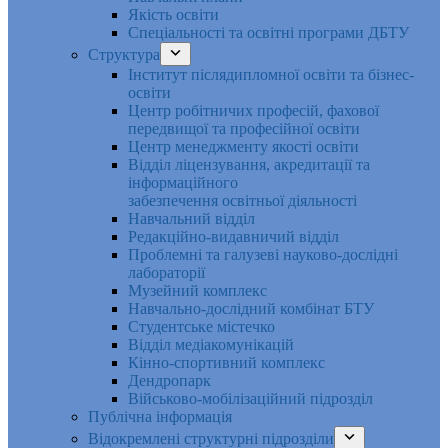
Якість освіти
Спеціальності та освітні програми ДБТУ
Структура
Інститут післядипломної освіти та бізнес-
освіти
Центр робітничих професій, фахової
передвищої та професійної освіти
Центр менеджменту якості освіти
Відділ ліцензування, акредитації та
інформаційного
забезпечення освітньої діяльності
Навчальний відділ
Редакційно-видавничий відділ
Проблемні та галузеві науково-дослідні
лабораторії
Музейний комплекс
Навчально-дослідний комбінат БТУ
Студентське містечко
Відділ медіакомунікацій
Кінно-спортивний комплекс
Дендропарк
Військово-мобілізаційний підрозділ
Публічна інформація
Відокремлені структурні підрозділи