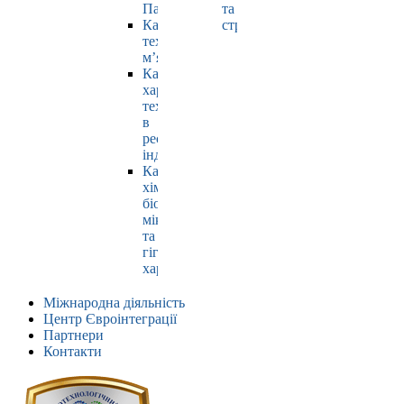
Павлюк
та
Кафедра
страхування
технології
м’яса
Кафедра
харчових
технологій
в
ресторанній
індустрії
Кафедра
хімії,
біохімії,
мікробіології
та
гігієни
харчування
Міжнародна діяльність
Центр Євроінтеграції
Партнери
Контакти