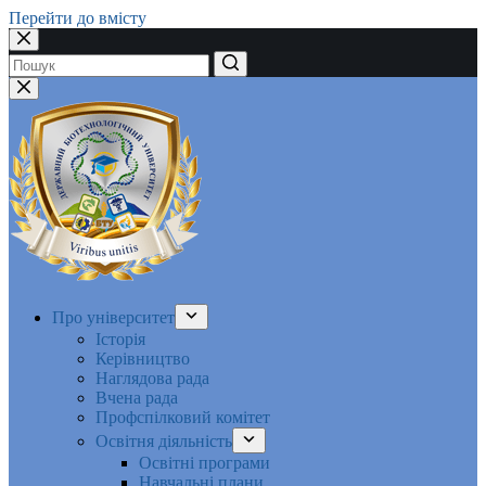
Перейти до вмісту
Немає
результатів
Про університет
Історія
Керівництво
Наглядова рада
Вчена рада
Профспілковий комітет
Освітня діяльність
Освітні програми
Навчальні плани