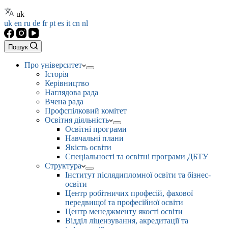
uk
uk
en
ru
de
fr
pt
es
it
cn
nl
Пошук
Про університет
Історія
Керівництво
Наглядова рада
Вчена рада
Профспілковий комітет
Освітня діяльність
Освітні програми
Навчальні плани
Якість освіти
Спеціальності та освітні програми ДБТУ
Структура
Інститут післядипломної освіти та бізнес-
освіти
Центр робітничих професій, фахової
передвищої та професійної освіти
Центр менеджменту якості освіти
Відділ ліцензування, акредитації та