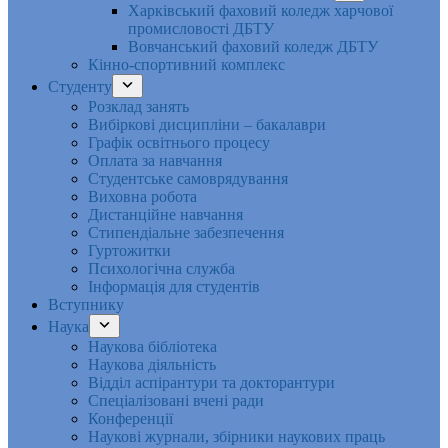
Харківський фаховий коледж харчової
промисловості ДБТУ
Вовчанський фаховий коледж ДБТУ
Кінно-спортивний комплекс
Студенту
Розклад занять
Вибіркові дисципліни – бакалаври
Графік освітнього процесу
Оплата за навчання
Студентське самоврядування
Виховна робота
Дистанційне навчання
Стипендіальне забезпечення
Гуртожитки
Психологічна служба
Інформація для студентів
Вступнику
Наука
Наукова бібліотека
Наукова діяльність
Відділ аспірантури та докторантури
Спеціалізовані вчені ради
Конференції
Наукові журнали, збірники наукових праць