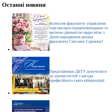
результатів
Останні новини
Колектив факультету управління
торговельно-підприємницькою та
митною діяльністю щиро вітає з
Днем народження декана
факультету Світлану Сорокіну!
Представники ДБТУ долучилися
до урочистостей з нагоди
професійного свята кіберполіції