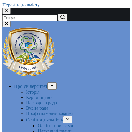
Перейти до вмісту
Немає
результатів
Про університет
Історія
Керівництво
Наглядова рада
Вчена рада
Профспілковий комітет
Освітня діяльність
Освітні програми
Навчальні плани