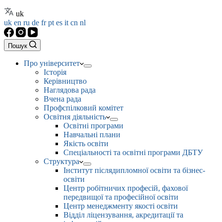
uk
uk
en
ru
de
fr
pt
es
it
cn
nl
Пошук
Про університет
Історія
Керівництво
Наглядова рада
Вчена рада
Профспілковий комітет
Освітня діяльність
Освітні програми
Навчальні плани
Якість освіти
Спеціальності та освітні програми ДБТУ
Структура
Інститут післядипломної освіти та бізнес-
освіти
Центр робітничих професій, фахової
передвищої та професійної освіти
Центр менеджменту якості освіти
Відділ ліцензування, акредитації та