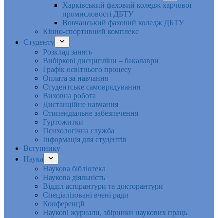
Харківський фаховий коледж харчової
промисловості ДБТУ
Вовчанський фаховий коледж ДБТУ
Кінно-спортивний комплекс
Студенту
Розклад занять
Вибіркові дисципліни – бакалаври
Графік освітнього процесу
Оплата за навчання
Студентське самоврядування
Виховна робота
Дистанційне навчання
Стипендіальне забезпечення
Гуртожитки
Психологічна служба
Інформація для студентів
Вступнику
Наука
Наукова бібліотека
Наукова діяльність
Відділ аспірантури та докторантури
Спеціалізовані вчені ради
Конференції
Наукові журнали, збірники наукових праць