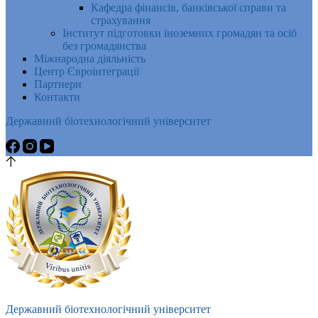
Кафедра фінансів, банківської справи та
страхування
Інститут підготовки іноземних громадян та осіб
без громадянства
Міжнародна діяльність
Центр Євроінтеграції
Партнери
Контакти
Державний біотехнологічний університет
Державний біотехнологічний університет