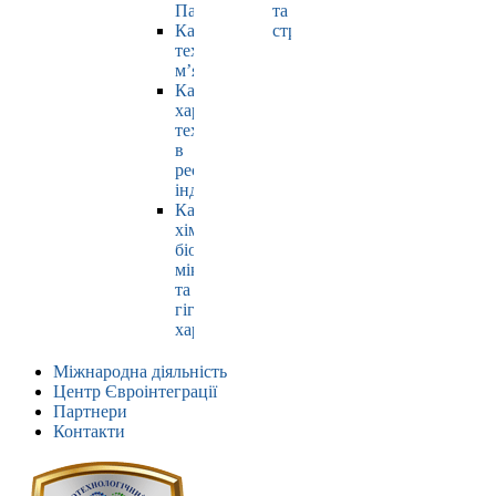
Павлюк
та
Кафедра
страхування
технології
м’яса
Кафедра
харчових
технологій
в
ресторанній
індустрії
Кафедра
хімії,
біохімії,
мікробіології
та
гігієни
харчування
Міжнародна діяльність
Центр Євроінтеграції
Партнери
Контакти