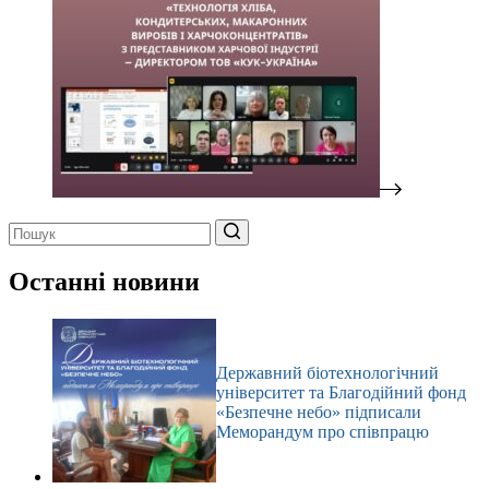
Немає
результатів
Останні новини
Державний біотехнологічний
університет та Благодійний фонд
«Безпечне небо» підписали
Меморандум про співпрацю