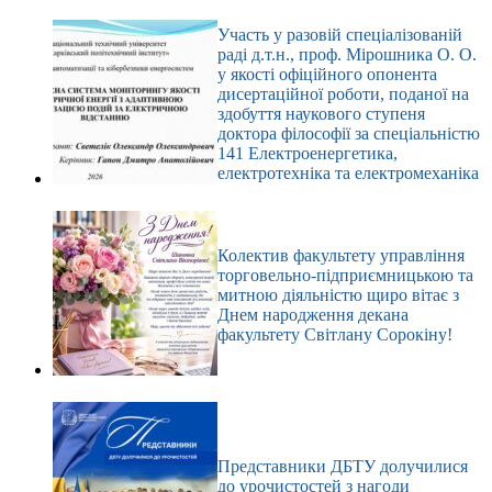
Участь у разовій спеціалізованій
раді д.т.н., проф. Мірошника О. О.
у якості офіційного опонента
дисертаційної роботи, поданої на
здобуття наукового ступеня
доктора філософії за спеціальністю
141 Електроенергетика,
електротехніка та електромеханіка
Колектив факультету управління
торговельно-підприємницькою та
митною діяльністю щиро вітає з
Днем народження декана
факультету Світлану Сорокіну!
Представники ДБТУ долучилися
до урочистостей з нагоди