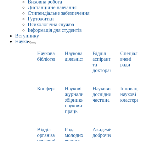
Виховна робота
Дистанційне навчання
Стипендіальне забезпечення
Гуртожитки
Психологічна служба
Інформація для студентів
Вступнику
Наука
Наукова
Наукова
Відділ
Спеціаліз
бібліотека
діяльність
аспірантури
вчені
та
ради
докторантури
Конференції
Наукові
Науково-
Інноваці
журнали,
дослідна
наукові
збірники
частина
кластери
наукових
праць
Відділ
Рада
Академічна
організації
молодих
доброчесність
наукової
вчених