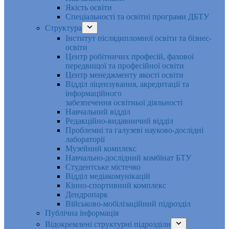
Якість освіти
Спеціальності та освітні програми ДБТУ
Структура
Інститут післядипломної освіти та бізнес-
освіти
Центр робітничих професій, фахової
передвищої та професійної освіти
Центр менеджменту якості освіти
Відділ ліцензування, акредитації та
інформаційного
забезпечення освітньої діяльності
Навчальний відділ
Редакційно-видавничий відділ
Проблемні та галузеві науково-дослідні
лабораторії
Музейний комплекс
Навчально-дослідний комбінат БТУ
Студентське містечко
Відділ медіакомунікацій
Кінно-спортивний комплекс
Дендропарк
Військово-мобілізаційний підрозділ
Публічна інформація
Відокремлені структурні підрозділи