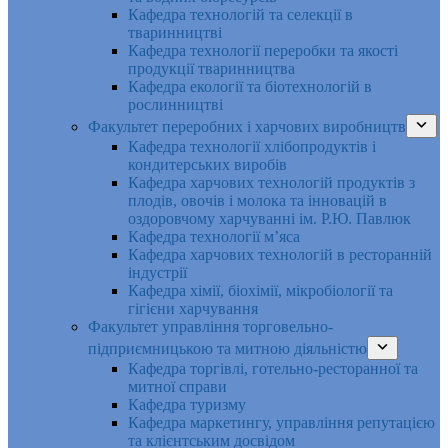
Кафедра технологій та селекції в
тваринництві
Кафедра технології переробки та якості
продукції тваринництва
Кафедра екології та біотехнологій в
рослинництві
Факультет переробних і харчових виробництв
Кафедра технології хлібопродуктів і
кондитерських виробів
Кафедра харчових технологій продуктів з
плодів, овочів і молока та інновацій в
оздоровчому харчуванні ім. Р.Ю. Павлюк
Кафедра технології м’яса
Кафедра харчових технологій в ресторанній
індустрії
Кафедра хімії, біохімії, мікробіології та
гігієни харчування
Факультет управління торговельно-
підприємницькою та митною діяльністю
Кафедра торгівлі, готельно-ресторанної та
митної справи
Кафедра туризму
Кафедра маркетингу, управління репутацією
та клієнтським досвідом