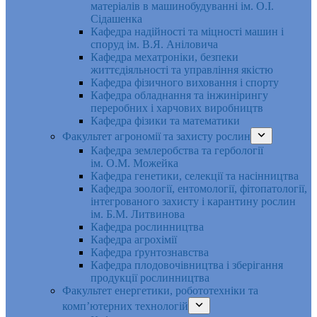
матеріалів в машинобудуванні ім. О.І.
Сідашенка
Кафедра надійності та міцності машин і
споруд ім. В.Я. Аніловича
Кафедра мехатроніки, безпеки
життєдіяльності та управління якістю
Кафедра фізичного виховання і спорту
Кафедра обладнання та інжинірингу
переробних і харчових виробництв
Кафедра фізики та математики
Факультет агрономії та захисту рослин
Кафедра землеробства та гербології
ім. О.М. Можейка
Кафедра генетики, селекції та насінництва
Кафедра зоології, ентомології, фітопатології,
інтегрованого захисту і карантину рослин
ім. Б.М. Литвинова
Кафедра рослинництва
Кафедра агрохімії
Кафедра ґрунтознавства
Кафедра плодовочівництва і зберігання
продукції рослинництва
Факультет енергетики, робототехніки та
комп’ютерних технологій