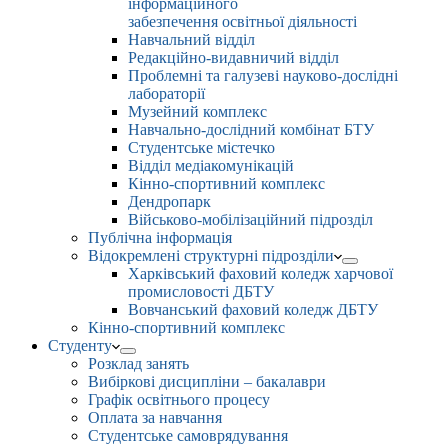
інформаційного
забезпечення освітньої діяльності
Навчальний відділ
Редакційно-видавничий відділ
Проблемні та галузеві науково-дослідні
лабораторії
Музейний комплекс
Навчально-дослідний комбінат БТУ
Студентське містечко
Відділ медіакомунікацій
Кінно-спортивний комплекс
Дендропарк
Військово-мобілізаційний підрозділ
Публічна інформація
Відокремлені структурні підрозділи
Харківський фаховий коледж харчової
промисловості ДБТУ
Вовчанський фаховий коледж ДБТУ
Кінно-спортивний комплекс
Студенту
Розклад занять
Вибіркові дисципліни – бакалаври
Графік освітнього процесу
Оплата за навчання
Студентське самоврядування