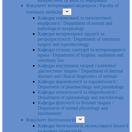
кібернетики та захисту інформації
Факультет ветеринарної медицини / Faculty of
veterinary medicine
Кафедра нормальної та патологічної
морфології / Department of normal and
pathological morphology
Кафедра ветеринарної хірургії та
репродуктології / Department of veterinary
surgery and reproductology
Кафедра гігієни, санітарії та ветеринарного
права / Department of hygiene, sanitation and
veterinary law
Кафедра внутрішніх хвороб і клінічної
діагностики тварин / Department of internal
diseases and clinical diagnostics of animals
Кафедра фармакології та паразитології /
Department of pharmacology and parasitology
Кафедра епізоотології та мікробіології /
Department of epizootology and microbiology
Кафедра фізіології та біохімії тварин /
Department of animal physiology and
biochemistry
Факультет біотехнологій
Кафедра біотехнології, молекулярної біології
та водних біоресурсів