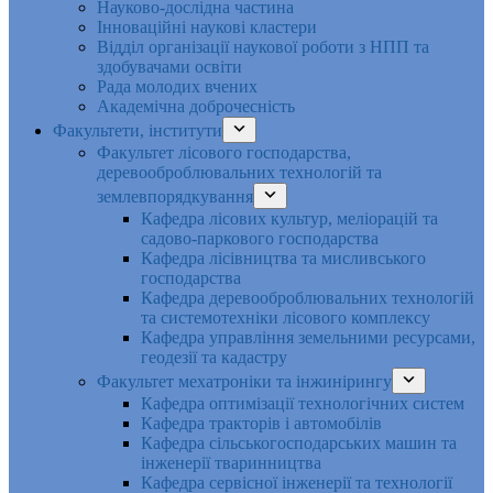
Науково-дослідна частина
Інноваційні наукові кластери
Відділ організації наукової роботи з НПП та
здобувачами освіти
Рада молодих вчених
Академічна доброчесність
Факультети, інститути
Факультет лісового господарства,
деревооброблювальних технологій та
землевпорядкування
Кафедра лісових культур, меліорацій та
садово-паркового господарства
Кафедра лісівництва та мисливського
господарства
Кафедра деревооброблювальних технологій
та системотехніки лісового комплексу
Кафедра управління земельними ресурсами,
геодезії та кадастру
Факультет мехатроніки та інжинірингу
Кафедра оптимізації технологічних систем
Кафедра тракторів і автомобілів
Кафедра сільськогосподарських машин та
інженерії тваринництва
Кафедра cервісної інженерії та технології