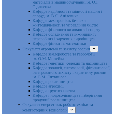
матеріалів в машинобудуванні ім. О.І.
Сідашенка
Кафедра надійності та міцності машин і
споруд ім. В.Я. Аніловича
Кафедра мехатроніки, безпеки
життєдіяльності та управління якістю
Кафедра фізичного виховання і спорту
Кафедра обладнання та інжинірингу
переробних і харчових виробництв
Кафедра фізики та математики
Факультет агрономії та захисту рослин
Кафедра землеробства та гербології
ім. О.М. Можейка
Кафедра генетики, селекції та насінництва
Кафедра зоології, ентомології, фітопатології,
інтегрованого захисту і карантину рослин
ім. Б.М. Литвинова
Кафедра рослинництва
Кафедра агрохімії
Кафедра ґрунтознавства
Кафедра плодовочівництва і зберігання
продукції рослинництва
Факультет енергетики, робототехніки та
комп’ютерних технологій