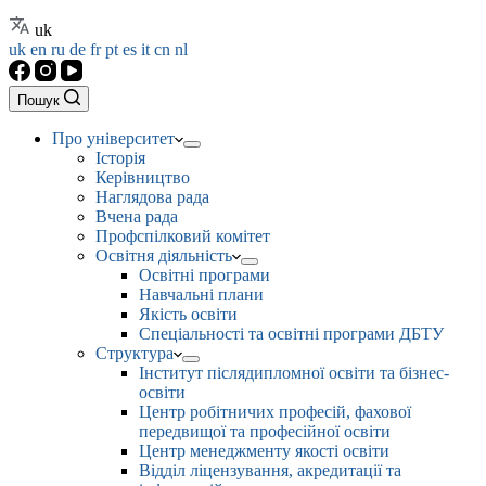
uk
uk
en
ru
de
fr
pt
es
it
cn
nl
Пошук
Про університет
Історія
Керівництво
Наглядова рада
Вчена рада
Профспілковий комітет
Освітня діяльність
Освітні програми
Навчальні плани
Якість освіти
Спеціальності та освітні програми ДБТУ
Структура
Інститут післядипломної освіти та бізнес-
освіти
Центр робітничих професій, фахової
передвищої та професійної освіти
Центр менеджменту якості освіти
Відділ ліцензування, акредитації та