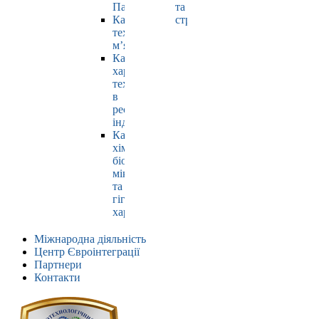
Павлюк
та
Кафедра
страхування
технології
м’яса
Кафедра
харчових
технологій
в
ресторанній
індустрії
Кафедра
хімії,
біохімії,
мікробіології
та
гігієни
харчування
Міжнародна діяльність
Центр Євроінтеграції
Партнери
Контакти