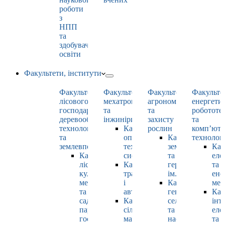
роботи
з
НПП
та
здобувачами
освіти
Факультети, інститути
Факультет
Факультет
Факультет
Факульте
лісового
мехатроніки
агрономії
енергети
господарства,
та
та
робототе
деревооброблювальних
інжинірингу
захисту
та
технологій
Кафедра
рослин
комп’юте
та
оптимізації
Кафедра
технолог
землевпорядкування
технологічних
землеробства
Каф
Кафедра
систем
та
еле
лісових
Кафедра
гербології
та
культур,
тракторів
ім. О.М. Можей
ене
меліорацій
і
Кафедра
мен
та
автомобілів
генетики,
Каф
садово-
Кафедра
селекції
інт
паркового
сільськогосподарських
та
еле
господарства
машин
насінництва
та