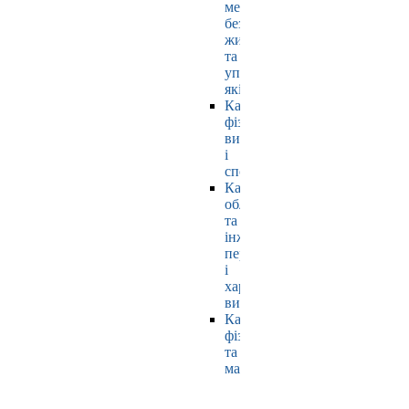
мехатроніки,
безпеки
життєдіяльності
та
управління
якістю
Кафедра
фізичного
виховання
і
спорту
Кафедра
обладнання
та
інжинірингу
переробних
і
харчових
виробництв
Кафедра
фізики
та
математики