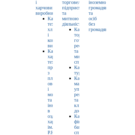
і
торговельно-
іноземних
харчових
підприємницькою
громадян
виробництв
та
та
Кафедра
митною
осіб
технології
діяльністю
без
хлібопродуктів
Кафедра
громадянства
і
торгівлі,
кондитерських
готельно-
виробів
ресторанної
Кафедра
та
харчових
митної
технологій
справи
продуктів
Кафедра
з
туризму
плодів,
Кафедра
овочів
маркетингу,
і
управління
молока
репутацією
та
та
інновацій
клієнтським
в
досвідом
оздоровчому
Кафедра
харчуванні
фінансів,
ім.
банківської
Р.Ю.
справи