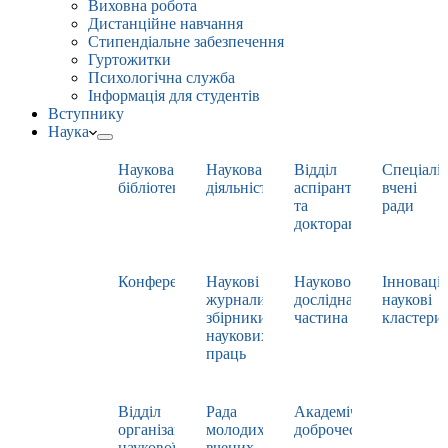
Виховна робота
Дистанційне навчання
Стипендіальне забезпечення
Гуртожитки
Психологічна служба
Інформація для студентів
Вступнику
Наука
Наукова
Наукова
Відділ
Спеціаліз
бібліотека
діяльність
аспірантури
вчені
та
ради
докторантури
Конференції
Наукові
Науково-
Інноваці
журнали,
дослідна
наукові
збірники
частина
кластери
наукових
праць
Відділ
Рада
Академічна
організації
молодих
доброчесність
наукової
вчених