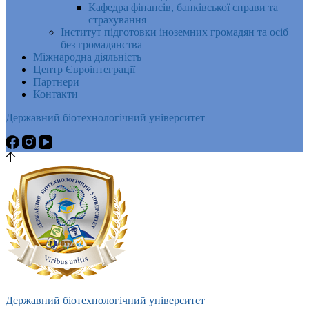
Кафедра фінансів, банківської справи та
страхування
Інститут підготовки іноземних громадян та осіб
без громадянства
Міжнародна діяльність
Центр Євроінтеграції
Партнери
Контакти
Державний біотехнологічний університет
Державний біотехнологічний університет