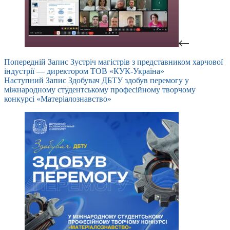
Попередній
Запис
Зустріч магістрів з представником харчової
індустрії — директором ТОВ «КУК-Україна»
Наступний
Запис
Здобувач ДБТУ здобув перемогу у
міжнародному студентському професійному творчому
конкурсі «Матеріалознавство»