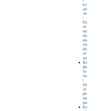
клінічної
діагностики
тварин
/
Department
of
internal
diseases
and
clinical
diagnostics
of
animals
Кафедра
фармакології
та
паразитології
/
Department
of
pharmacology
and
parasitology
Кафедра