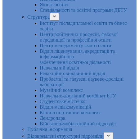
Якість освіти
Спеціальності та освітні програми ДБТУ
Структура
Інститут післядипломної освіти та бізнес-
освіти
Центр робітничих професій, фахової
передвищої та професійної освіти
Центр менеджменту якості освіти
Відділ ліцензування, акредитації та
інформаційного
забезпечення освітньої діяльності
Навчальний відділ
Редакційно-видавничий відділ
Проблемні та галузеві науково-дослідні
лабораторії
Музейний комплекс
Навчально-дослідний комбінат БТУ
Студентське містечко
Відділ медіакомунікацій
Кінно-спортивний комплекс
Дендропарк
Військово-мобілізаційний підрозділ
Публічна інформація
Відокремлені структурні підрозділи