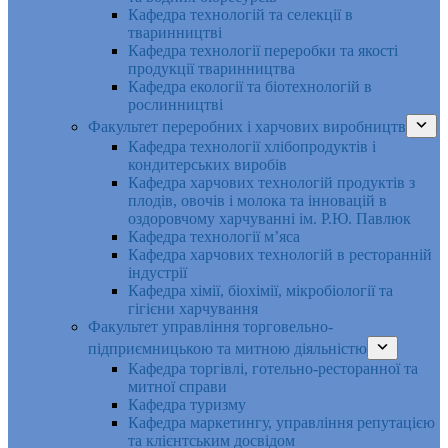
Кафедра технологій та селекції в
тваринництві
Кафедра технології переробки та якості
продукції тваринництва
Кафедра екології та біотехнологій в
рослинництві
Факультет переробних і харчових виробництв
Кафедра технології хлібопродуктів і
кондитерських виробів
Кафедра харчових технологій продуктів з
плодів, овочів і молока та інновацій в
оздоровчому харчуванні ім. Р.Ю. Павлюк
Кафедра технології м’яса
Кафедра харчових технологій в ресторанній
індустрії
Кафедра хімії, біохімії, мікробіології та
гігієни харчування
Факультет управління торговельно-
підприємницькою та митною діяльністю
Кафедра торгівлі, готельно-ресторанної та
митної справи
Кафедра туризму
Кафедра маркетингу, управління репутацією
та клієнтським досвідом