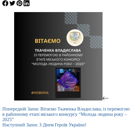
Попередній
Запис
Вітаємо Ткаченка Владислава, із перемогою
в районному етапі міського конкурсу “Молода людина року –
2025”
Наступний
Запис
З Днем Героїв України!