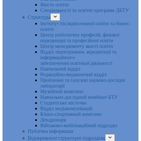
Якість освіти
Спеціальності та освітні програми ДБТУ
Структура
Інститут післядипломної освіти та бізнес-
освіти
Центр робітничих професій, фахової
передвищої та професійної освіти
Центр менеджменту якості освіти
Відділ ліцензування, акредитації та
інформаційного
забезпечення освітньої діяльності
Навчальний відділ
Редакційно-видавничий відділ
Проблемні та галузеві науково-дослідні
лабораторії
Музейний комплекс
Навчально-дослідний комбінат БТУ
Студентське містечко
Відділ медіакомунікацій
Кінно-спортивний комплекс
Дендропарк
Військово-мобілізаційний підрозділ
Публічна інформація
Відокремлені структурні підрозділи