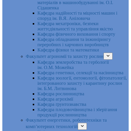
матеріалів в машинобудуванні ім. О.І.
Сідашенка
Кафедра надійності та міцності машин і
споруд ім. В.Я. Аніловича
Кафедра мехатроніки, безпеки
життєдіяльності та управління якістю
Кафедра фізичного виховання і спорту
Кафедра обладнання та інжинірингу
переробних і харчових виробництв
Кафедра фізики та математики
Факультет агрономії та захисту рослин
Кафедра землеробства та гербології
ім. О.М. Можейка
Кафедра генетики, селекції та насінництва
Кафедра зоології, ентомології, фітопатології,
інтегрованого захисту і карантину рослин
ім. Б.М. Литвинова
Кафедра рослинництва
Кафедра агрохімії
Кафедра ґрунтознавства
Кафедра плодовочівництва і зберігання
продукції рослинництва
Факультет енергетики, робототехніки та
комп’ютерних технологій