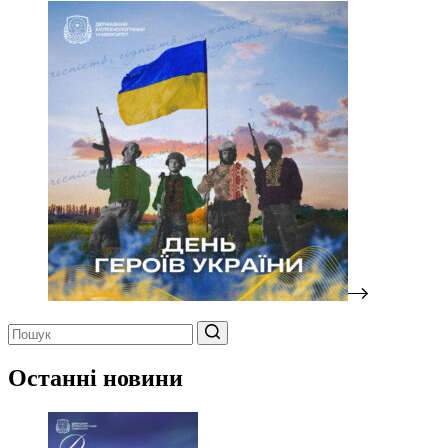
Немає
результатів
Останні новини