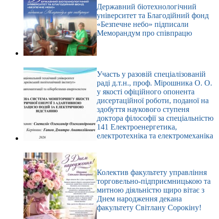
Державний біотехнологічний
університет та Благодійний фонд
«Безпечне небо» підписали
Меморандум про співпрацю
Участь у разовій спеціалізованій
раді д.т.н., проф. Мірошника О. О.
у якості офіційного опонента
дисертаційної роботи, поданої на
здобуття наукового ступеня
доктора філософії за спеціальністю
141 Електроенергетика,
електротехніка та електромеханіка
Колектив факультету управління
торговельно-підприємницькою та
митною діяльністю щиро вітає з
Днем народження декана
факультету Світлану Сорокіну!