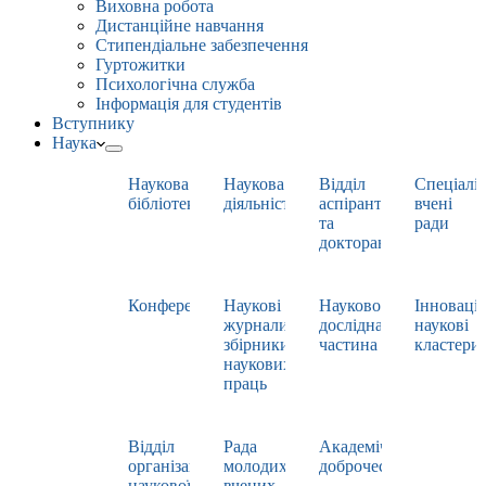
Виховна робота
Дистанційне навчання
Стипендіальне забезпечення
Гуртожитки
Психологічна служба
Інформація для студентів
Вступнику
Наука
Наукова
Наукова
Відділ
Спеціаліз
бібліотека
діяльність
аспірантури
вчені
та
ради
докторантури
Конференції
Наукові
Науково-
Інноваці
журнали,
дослідна
наукові
збірники
частина
кластери
наукових
праць
Відділ
Рада
Академічна
організації
молодих
доброчесність
наукової
вчених