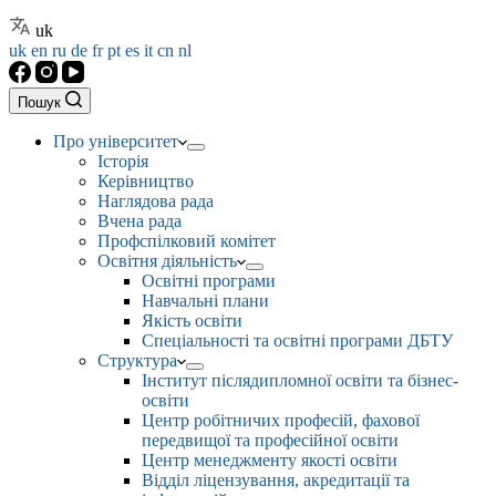
uk
uk
en
ru
de
fr
pt
es
it
cn
nl
Пошук
Про університет
Історія
Керівництво
Наглядова рада
Вчена рада
Профспілковий комітет
Освітня діяльність
Освітні програми
Навчальні плани
Якість освіти
Спеціальності та освітні програми ДБТУ
Структура
Інститут післядипломної освіти та бізнес-
освіти
Центр робітничих професій, фахової
передвищої та професійної освіти
Центр менеджменту якості освіти
Відділ ліцензування, акредитації та