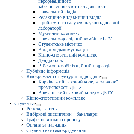
інформаційного
забезпечення освітньої діяльності
Навчальний відділ
Редакційно-видавничий відділ
Проблемні та галузеві науково-дослідні
лабораторії
Музейний комплекс
Навчально-дослідний комбінат БТУ
Студентське містечко
Відділ медіакомунікацій
Кінно-спортивний комплекс
Дендропарк
Військово-мобілізаційний підрозділ
Публічна інформація
Відокремлені структурні підрозділи
Харківський фаховий коледж харчової
промисловості ДБТУ
Вовчанський фаховий коледж ДБТУ
Кінно-спортивний комплекс
Студенту
Розклад занять
Вибіркові дисципліни – бакалаври
Графік освітнього процесу
Оплата за навчання
Студентське самоврядування