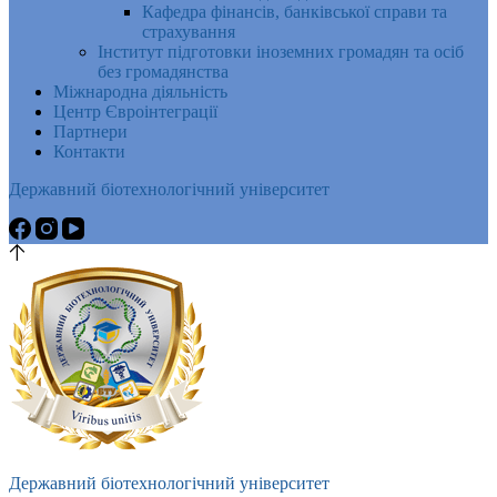
Кафедра фінансів, банківської справи та
страхування
Інститут підготовки іноземних громадян та осіб
без громадянства
Міжнародна діяльність
Центр Євроінтеграції
Партнери
Контакти
Державний біотехнологічний університет
Державний біотехнологічний університет