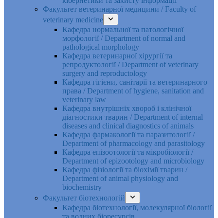
кібернетики та захисту інформації
Факультет ветеринарної медицини / Faculty of
veterinary medicine
Кафедра нормальної та патологічної
морфології / Department of normal and
pathological morphology
Кафедра ветеринарної хірургії та
репродуктології / Department of veterinary
surgery and reproductology
Кафедра гігієни, санітарії та ветеринарного
права / Department of hygiene, sanitation and
veterinary law
Кафедра внутрішніх хвороб і клінічної
діагностики тварин / Department of internal
diseases and clinical diagnostics of animals
Кафедра фармакології та паразитології /
Department of pharmacology and parasitology
Кафедра епізоотології та мікробіології /
Department of epizootology and microbiology
Кафедра фізіології та біохімії тварин /
Department of animal physiology and
biochemistry
Факультет біотехнологій
Кафедра біотехнології, молекулярної біології
та водних біоресурсів