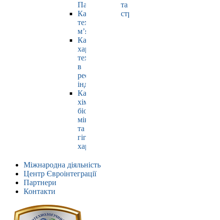
Павлюк
та
Кафедра
страхування
технології
м’яса
Кафедра
харчових
технологій
в
ресторанній
індустрії
Кафедра
хімії,
біохімії,
мікробіології
та
гігієни
харчування
Міжнародна діяльність
Центр Євроінтеграції
Партнери
Контакти