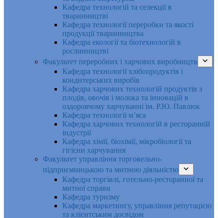
Кафедра технологій та селекції в
тваринництві
Кафедра технології переробки та якості
продукції тваринництва
Кафедра екології та біотехнологій в
рослинництві
Факультет переробних і харчових виробництв
Кафедра технології хлібопродуктів і
кондитерських виробів
Кафедра харчових технологій продуктів з
плодів, овочів і молока та інновацій в
оздоровчому харчуванні ім. Р.Ю. Павлюк
Кафедра технології м’яса
Кафедра харчових технологій в ресторанній
індустрії
Кафедра хімії, біохімії, мікробіології та
гігієни харчування
Факультет управління торговельно-
підприємницькою та митною діяльністю
Кафедра торгівлі, готельно-ресторанної та
митної справи
Кафедра туризму
Кафедра маркетингу, управління репутацією
та клієнтським досвідом