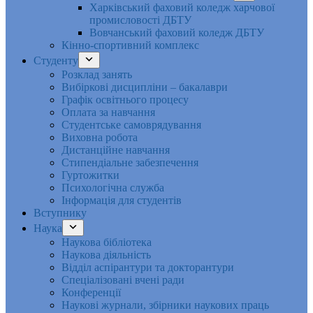
Харківський фаховий коледж харчової
промисловості ДБТУ
Вовчанський фаховий коледж ДБТУ
Кінно-спортивний комплекс
Студенту
Розклад занять
Вибіркові дисципліни – бакалаври
Графік освітнього процесу
Оплата за навчання
Студентське самоврядування
Виховна робота
Дистанційне навчання
Стипендіальне забезпечення
Гуртожитки
Психологічна служба
Інформація для студентів
Вступнику
Наука
Наукова бібліотека
Наукова діяльність
Відділ аспірантури та докторантури
Спеціалізовані вчені ради
Конференції
Наукові журнали, збірники наукових праць