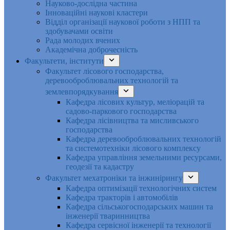
Науково-дослідна частина
Інноваційні наукові кластери
Відділ організації наукової роботи з НПП та
здобувачами освіти
Рада молодих вчених
Академічна доброчесність
Факультети, інститути
Факультет лісового господарства,
деревооброблювальних технологій та
землевпорядкування
Кафедра лісових культур, меліорацій та
садово-паркового господарства
Кафедра лісівництва та мисливського
господарства
Кафедра деревооброблювальних технологій
та системотехніки лісового комплексу
Кафедра управління земельними ресурсами,
геодезії та кадастру
Факультет мехатроніки та інжинірингу
Кафедра оптимізації технологічних систем
Кафедра тракторів і автомобілів
Кафедра сільськогосподарських машин та
інженерії тваринництва
Кафедра cервісної інженерії та технології