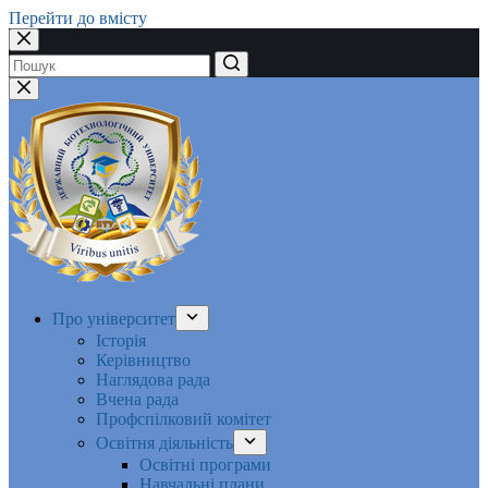
Перейти до вмісту
Немає
результатів
Про університет
Історія
Керівництво
Наглядова рада
Вчена рада
Профспілковий комітет
Освітня діяльність
Освітні програми
Навчальні плани