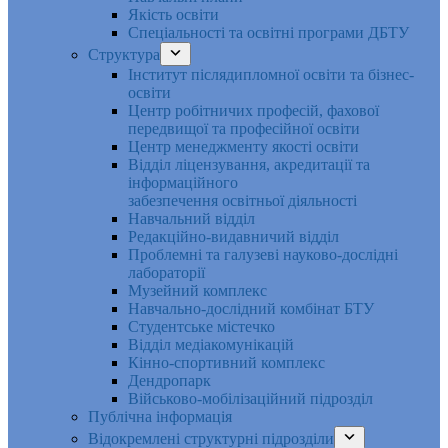
Якість освіти
Спеціальності та освітні програми ДБТУ
Структура
Інститут післядипломної освіти та бізнес-
освіти
Центр робітничих професій, фахової
передвищої та професійної освіти
Центр менеджменту якості освіти
Відділ ліцензування, акредитації та
інформаційного
забезпечення освітньої діяльності
Навчальний відділ
Редакційно-видавничий відділ
Проблемні та галузеві науково-дослідні
лабораторії
Музейний комплекс
Навчально-дослідний комбінат БТУ
Студентське містечко
Відділ медіакомунікацій
Кінно-спортивний комплекс
Дендропарк
Військово-мобілізаційний підрозділ
Публічна інформація
Відокремлені структурні підрозділи