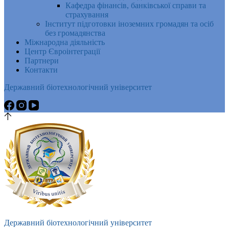
Кафедра фінансів, банківської справи та
страхування
Інститут підготовки іноземних громадян та осіб
без громадянства
Міжнародна діяльність
Центр Євроінтеграції
Партнери
Контакти
Державний біотехнологічний університет
Державний біотехнологічний університет