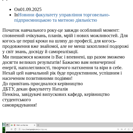
On
01.09.2025
In
Новини факультету управління торговельно-
підприємницькою та митною діяльністю
Початок навчального року-це завжди особливий момент:
сповнений очікувань, планів, мрій і нових можливостей. Для
когось це перші кроки на шляху до професії, для когось-
продовження вже знайомої, але не менш захопливої подорожі
у світ знань, досвіду й самореалізації.
Ми пишаємося кожним із Вас і впевнені, що разом зможемо
досягти великих результатів! Бажаємо вам невичерпної
енергії, наполегливості, творчого натхнення та віри в себе.
Нехай цей навчальний рік буде продуктивним, успішним і
насиченим позитивними подіями!
До привітань приєдналося керівництво
ДБТУ, декан факультету Наталія
Пенкіна, завідувачі випускових кафедр, керівництво
студентського
самоврядування!