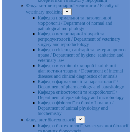
кібернетики та захисту інформації
Факультет ветеринарної медицини / Faculty of
veterinary medicine
Кафедра нормальної та патологічної
морфології / Department of normal and
pathological morphology
Кафедра ветеринарної хірургії та
репродуктології / Department of veterinary
surgery and reproductology
Кафедра гігієни, санітарії та ветеринарного
права / Department of hygiene, sanitation and
veterinary law
Кафедра внутрішніх хвороб і клінічної
діагностики тварин / Department of internal
diseases and clinical diagnostics of animals
Кафедра фармакології та паразитології /
Department of pharmacology and parasitology
Кафедра епізоотології та мікробіології /
Department of epizootology and microbiology
Кафедра фізіології та біохімії тварин /
Department of animal physiology and
biochemistry
Факультет біотехнологій
Кафедра біотехнології, молекулярної біології
та водних біоресурсів