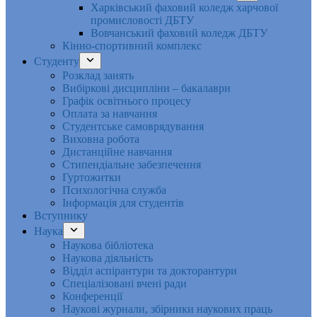
Харківський фаховий коледж харчової
промисловості ДБТУ
Вовчанський фаховий коледж ДБТУ
Кінно-спортивний комплекс
Студенту
Розклад занять
Вибіркові дисципліни – бакалаври
Графік освітнього процесу
Оплата за навчання
Студентське самоврядування
Виховна робота
Дистанційне навчання
Стипендіальне забезпечення
Гуртожитки
Психологічна служба
Інформація для студентів
Вступнику
Наука
Наукова бібліотека
Наукова діяльність
Відділ аспірантури та докторантури
Спеціалізовані вчені ради
Конференції
Наукові журнали, збірники наукових праць