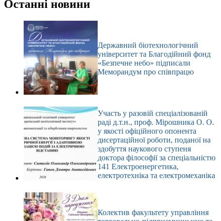
результатів
Останні новини
Державний біотехнологічний
університет та Благодійний фонд
«Безпечне небо» підписали
Меморандум про співпрацю
Участь у разовій спеціалізованій
раді д.т.н., проф. Мірошника О. О.
у якості офіційного опонента
дисертаційної роботи, поданої на
здобуття наукового ступеня
доктора філософії за спеціальністю
141 Електроенергетика,
електротехніка та електромеханіка
Колектив факультету управління