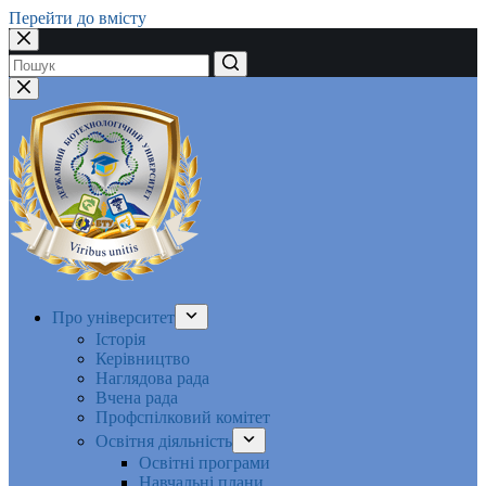
Перейти до вмісту
Немає
результатів
Про університет
Історія
Керівництво
Наглядова рада
Вчена рада
Профспілковий комітет
Освітня діяльність
Освітні програми
Навчальні плани