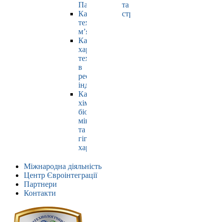
Павлюк
та
Кафедра
страхування
технології
м’яса
Кафедра
харчових
технологій
в
ресторанній
індустрії
Кафедра
хімії,
біохімії,
мікробіології
та
гігієни
харчування
Міжнародна діяльність
Центр Євроінтеграції
Партнери
Контакти