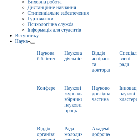
Виховна робота
Дистанційне навчання
Стипендіальне забезпечення
Гуртожитки
Психологічна служба
Інформація для студентів
Вступнику
Наука
Наукова
Наукова
Відділ
Спеціаліз
бібліотека
діяльність
аспірантури
вчені
та
ради
докторантури
Конференції
Наукові
Науково-
Інноваці
журнали,
дослідна
наукові
збірники
частина
кластери
наукових
праць
Відділ
Рада
Академічна
організації
молодих
доброчесність
наукової
вчених