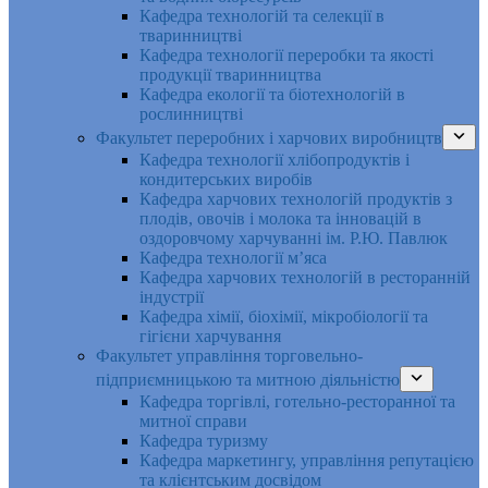
Кафедра технологій та селекції в
тваринництві
Кафедра технології переробки та якості
продукції тваринництва
Кафедра екології та біотехнологій в
рослинництві
Факультет переробних і харчових виробництв
Кафедра технології хлібопродуктів і
кондитерських виробів
Кафедра харчових технологій продуктів з
плодів, овочів і молока та інновацій в
оздоровчому харчуванні ім. Р.Ю. Павлюк
Кафедра технології м’яса
Кафедра харчових технологій в ресторанній
індустрії
Кафедра хімії, біохімії, мікробіології та
гігієни харчування
Факультет управління торговельно-
підприємницькою та митною діяльністю
Кафедра торгівлі, готельно-ресторанної та
митної справи
Кафедра туризму
Кафедра маркетингу, управління репутацією
та клієнтським досвідом