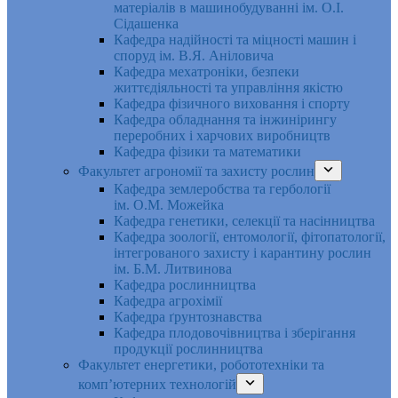
матеріалів в машинобудуванні ім. О.І.
Сідашенка
Кафедра надійності та міцності машин і
споруд ім. В.Я. Аніловича
Кафедра мехатроніки, безпеки
життєдіяльності та управління якістю
Кафедра фізичного виховання і спорту
Кафедра обладнання та інжинірингу
переробних і харчових виробництв
Кафедра фізики та математики
Факультет агрономії та захисту рослин
Кафедра землеробства та гербології
ім. О.М. Можейка
Кафедра генетики, селекції та насінництва
Кафедра зоології, ентомології, фітопатології,
інтегрованого захисту і карантину рослин
ім. Б.М. Литвинова
Кафедра рослинництва
Кафедра агрохімії
Кафедра ґрунтознавства
Кафедра плодовочівництва і зберігання
продукції рослинництва
Факультет енергетики, робототехніки та
комп’ютерних технологій