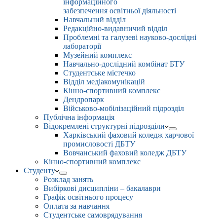
інформаційного
забезпечення освітньої діяльності
Навчальний відділ
Редакційно-видавничий відділ
Проблемні та галузеві науково-дослідні
лабораторії
Музейний комплекс
Навчально-дослідний комбінат БТУ
Студентське містечко
Відділ медіакомунікацій
Кінно-спортивний комплекс
Дендропарк
Військово-мобілізаційний підрозділ
Публічна інформація
Відокремлені структурні підрозділи
Харківський фаховий коледж харчової
промисловості ДБТУ
Вовчанський фаховий коледж ДБТУ
Кінно-спортивний комплекс
Студенту
Розклад занять
Вибіркові дисципліни – бакалаври
Графік освітнього процесу
Оплата за навчання
Студентське самоврядування