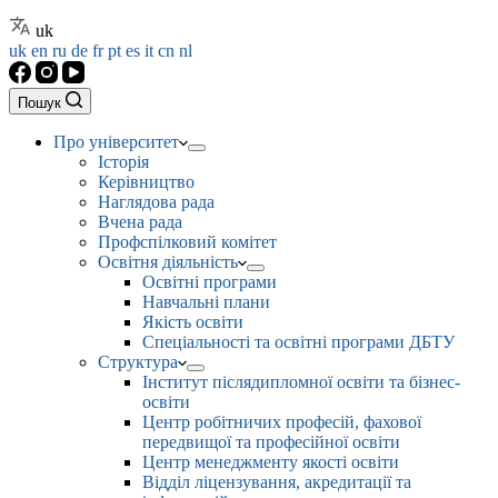
uk
uk
en
ru
de
fr
pt
es
it
cn
nl
Пошук
Про університет
Історія
Керівництво
Наглядова рада
Вчена рада
Профспілковий комітет
Освітня діяльність
Освітні програми
Навчальні плани
Якість освіти
Спеціальності та освітні програми ДБТУ
Структура
Інститут післядипломної освіти та бізнес-
освіти
Центр робітничих професій, фахової
передвищої та професійної освіти
Центр менеджменту якості освіти
Відділ ліцензування, акредитації та