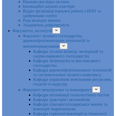
Науково-дослідна частина
Інноваційні наукові кластери
Відділ організації наукової роботи з НПП та
здобувачами освіти
Рада молодих вчених
Академічна доброчесність
Факультети, інститути
Факультет лісового господарства,
деревооброблювальних технологій та
землевпорядкування
Кафедра лісових культур, меліорацій та
садово-паркового господарства
Кафедра лісівництва та мисливського
господарства
Кафедра деревооброблювальних технологій
та системотехніки лісового комплексу
Кафедра управління земельними ресурсами,
геодезії та кадастру
Факультет мехатроніки та інжинірингу
Кафедра оптимізації технологічних систем
Кафедра тракторів і автомобілів
Кафедра сільськогосподарських машин та
інженерії тваринництва
Кафедра cервісної інженерії та технології