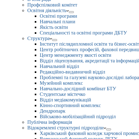
Профспілковий комітет
Освітня діяльність
Освітні програми
Навчальні плани
Якість освіти
Спеціальності та освітні програми ДБТУ
Структура
Інститут післядипломної освіти та бізнес-осві
Центр робітничих професій, фахової передвищо
Центр менеджменту якості освіти
Відділ ліцензування, акредитації та інформаці
Навчальний відділ
Редакційно-видавничий відділ
Проблемні та галузеві науково-дослідні лабора
Музейний комплекс
Навчально-дослідний комбінат БТУ
Студентське містечко
Відділ медіакомунікацій
Кінно-спортивний комплекс
Дендропарк
Військово-мобілізаційний підрозділ
Публічна інформація
Відокремлені структурні підрозділи
Харківський фаховий коледж харчової проми
Вовчанський фаховий коледж ДБТУ