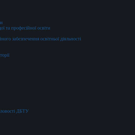
ти
ї та професійної освіти
йного забезпечення освітньої діяльності
торії
словості ДБТУ