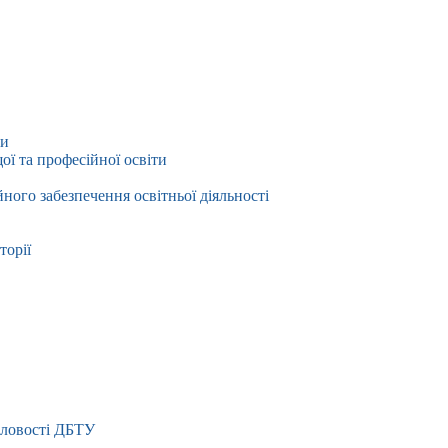
ти
ї та професійної освіти
йного забезпечення освітньої діяльності
торії
словості ДБТУ