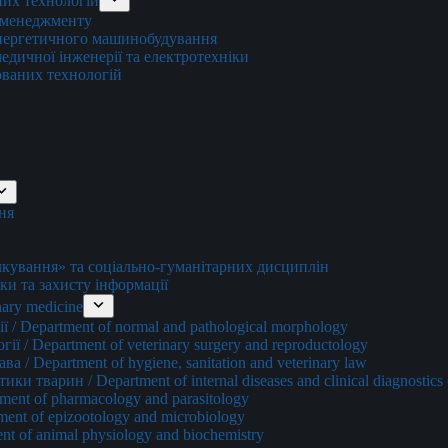
них технологій
о менеджменту
енергетичного машинобудування
едичної інженерії та електротехніки
ованих технологій
ня
ування» та соціально-гуманітарних дисциплін
ки та захисту інформації
ary medicine
 / Department of normal and pathological morphology
ї / Department of veterinary surgery and reproductology
а / Department of hygiene, sanitation and veterinary law
и тварин / Department of internal diseases and clinical diagnostics 
ment of pharmacology and parasitology
ment of epizootology and microbiology
nt of animal physiology and biochemistry