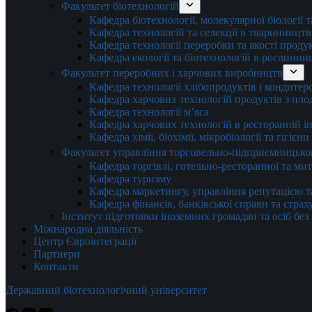
Факультет біотехнологій
Кафедра біотехнології, молекулярної біології 
Кафедра технологій та селекції в тваринництв
Кафедра технології переробки та якості проду
Кафедра екології та біотехнологій в рослинни
Факультет переробних і харчових виробництв
Кафедра технології хлібопродуктів і кондитер
Кафедра харчових технологій продуктів з плод
Кафедра технології м’яса
Кафедра харчових технологій в ресторанній ін
Кафедра хімії, біохімії, мікробіології та гігієн
Факультет управління торговельно-підприємницько
Кафедра торгівлі, готельно-ресторанної та ми
Кафедра туризму
Кафедра маркетингу, управління репутацією т
Кафедра фінансів, банківської справи та стра
Інститут підготовки іноземних громадян та осіб без
Міжнародна діяльність
Центр Євроінтеграції
Партнери
Контакти
Державний біотехнологічний університет