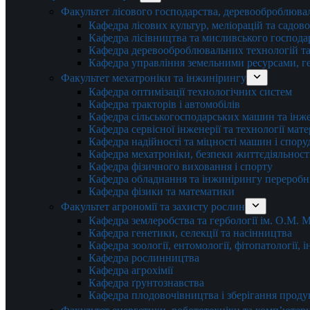
Факультет лісового господарства, деревооброблюва
Кафедра лісових культур, меліорацій та садов
Кафедра лісівництва та мисливського господа
Кафедра деревооброблювальних технологій та
Кафедра управління земельними ресурсами, гео
Факультет мехатроніки та інжинірингу
Кафедра оптимізації технологічних систем
Кафедра тракторів і автомобілів
Кафедра сільськогосподарських машин та інж
Кафедра cервісної інженерії та технології мат
Кафедра надійності та міцності машин і спору
Кафедра мехатроніки, безпеки життєдіяльності
Кафедра фізичного виховання і спорту
Кафедра обладнання та інжинірингу переробн
Кафедра фізики та математики
Факультет агрономії та захисту рослин
Кафедра землеробства та гербології ім. О.М.
Кафедра генетики, селекції та насінництва
Кафедра зоології, ентомології, фітопатології,
Кафедра рослинництва
Кафедра агрохімії
Кафедра ґрунтознавства
Кафедра плодовочівництва і зберігання проду