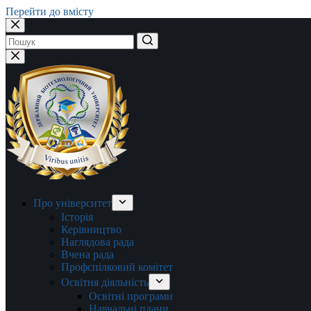
Перейти до вмісту
Немає
результатів
Про університет
Історія
Керівництво
Наглядова рада
Вчена рада
Профспілковий комітет
Освітня діяльність
Освітні програми
Навчальні плани