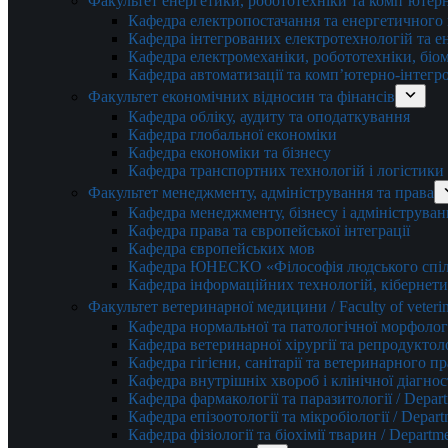
Факультет енергетики, робототехніки та комп’ютер
Кафедра електропостачання та енергетичног
Кафедра інтегрованих електротехнологій та 
Кафедра електромеханіки, робототехніки, біом
Кафедра автоматизації та комп’ютерно-інтегр
Факультет економічних відносин та фінансів
Кафедра обліку, аудиту та оподаткування
Кафедра глобальної економіки
Кафедра економіки та бізнесу
Кафедра транспортних технологій і логістики
Факультет менеджменту, адміністрування та права
Кафедра менеджменту, бізнесу і адмініструван
Кафедра права та європейської інтеграції
Кафедра європейських мов
Кафедра ЮНЕСКО «Філософія людського спілк
Кафедра інформаційних технологій, кібернети
Факультет ветеринарної медицини / Faculty of veterin
Кафедра нормальної та патологічної морфології
Кафедра ветеринарної хірургії та репродуктологі
Кафедра гігієни, санітарії та ветеринарного прав
Кафедра внутрішніх хвороб і клінічної діагностик
Кафедра фармакології та паразитології / Depart
Кафедра епізоотології та мікробіології / Depart
Кафедра фізіології та біохімії тварин / Departme