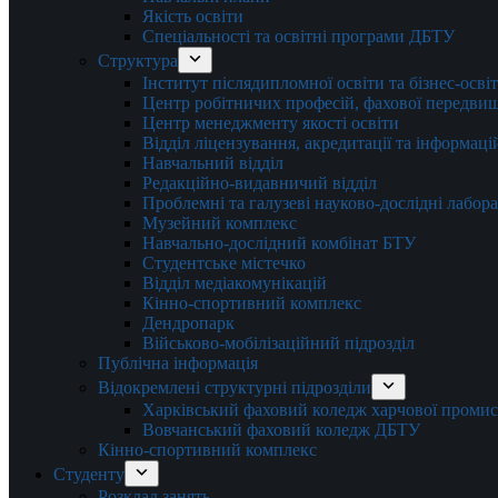
Якість освіти
Спеціальності та освітні програми ДБТУ
Структура
Інститут післядипломної освіти та бізнес-осві
Центр робітничих професій, фахової передвищо
Центр менеджменту якості освіти
Відділ ліцензування, акредитації та інформаці
Навчальний відділ
Редакційно-видавничий відділ
Проблемні та галузеві науково-дослідні лабора
Музейний комплекс
Навчально-дослідний комбінат БТУ
Студентське містечко
Відділ медіакомунікацій
Кінно-спортивний комплекс
Дендропарк
Військово-мобілізаційний підрозділ
Публічна інформація
Відокремлені структурні підрозділи
Харківський фаховий коледж харчової проми
Вовчанський фаховий коледж ДБТУ
Кінно-спортивний комплекс
Студенту
Розклад занять