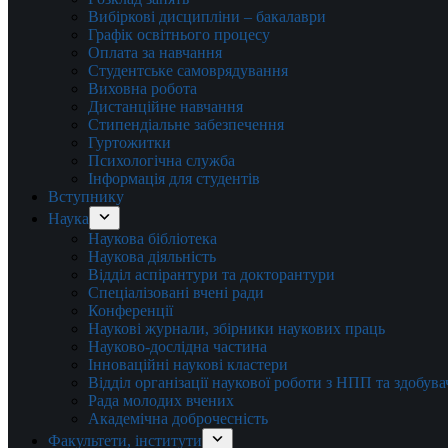
Вибіркові дисципліни – бакалаври
Графік освітнього процесу
Оплата за навчання
Студентське самоврядування
Виховна робота
Дистанційне навчання
Стипендіальне забезпечення
Гуртожитки
Психологічна служба
Інформація для студентів
Вступнику
Наука
Наукова бібліотека
Наукова діяльність
Відділ аспірантури та докторантури
Спеціалізовані вчені ради
Конференції
Наукові журнали, збірники наукових праць
Науково-дослідна частина
Інноваційні наукові кластери
Відділ організації наукової роботи з НПП та здобув
Рада молодих вчених
Академічна доброчесність
Факультети, інститути