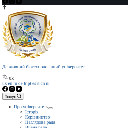
Державний біотехнологічний університет
uk
uk
en
ru
de
fr
pt
es
it
cn
nl
Пошук
Про університет
Історія
Керівництво
Наглядова рада
Вчена рада