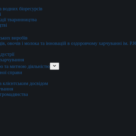
та водних біоресурсів
і
кції тваринництва
цтві
ських виробів
ів, овочів і молока та інновацій в оздоровчому харчуванні ім. Р
дустрії
и харчування
ю та митною діяльністю
тної справи
а клієнтським досвідом
хування
 громадянства