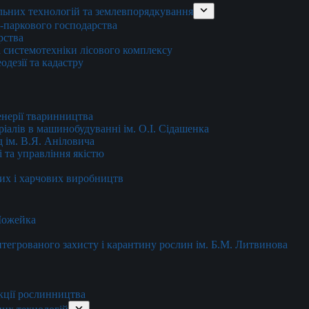
льних технологій та землевпорядкування
о-паркового господарства
рства
 системотехніки лісового комплексу
дезії та кадастру
енерії тваринництва
еріалів в машинобудуванні ім. О.І. Сідашенка
д ім. В.Я. Аніловича
 та управління якістю
их і харчових виробництв
 Можейка
 інтегрованого захисту і карантину рослин ім. Б.М. Литвинова
кції рослинництва