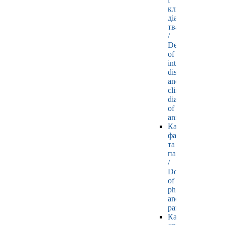
клінічної
діагностики
тварин
/
Department
of
internal
diseases
and
clinical
diagnostics
of
animals
Кафедра
фармакології
та
паразитології
/
Department
of
pharmacology
and
parasitology
Кафедра