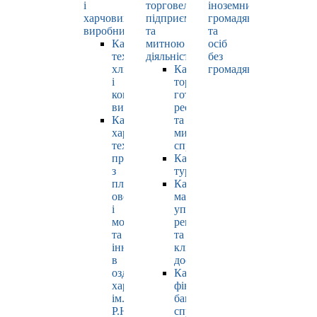
і
торговельно-
іноземних
харчових
підприємницькою
громадян
виробництв
та
та
Кафедра
митною
осіб
технології
діяльністю
без
хлібопродуктів
Кафедра
громадянства
і
торгівлі,
кондитерських
готельно-
виробів
ресторанної
Кафедра
та
харчових
митної
технологій
справи
продуктів
Кафедра
з
туризму
плодів,
Кафедра
овочів
маркетингу,
і
управління
молока
репутацією
та
та
інновацій
клієнтським
в
досвідом
оздоровчому
Кафедра
харчуванні
фінансів,
ім.
банківської
Р.Ю.
справи