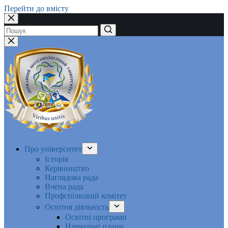
Перейти до вмісту
Немає
результатів
Про університет
Історія
Керівництво
Наглядова рада
Вчена рада
Профспілковий комітет
Освітня діяльність
Освітні програми
Навчальні плани