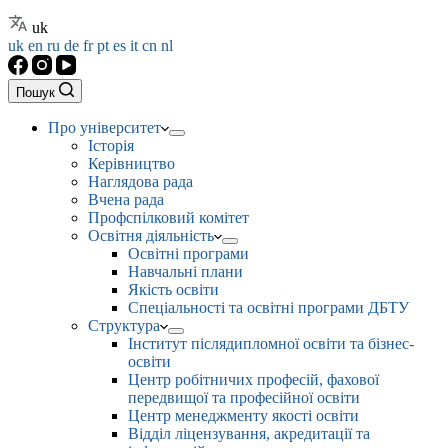
uk
uk
en
ru
de
fr
pt
es
it
cn
nl
Пошук
Про університет
Історія
Керівництво
Наглядова рада
Вчена рада
Профспілковий комітет
Освітня діяльність
Освітні програми
Навчальні плани
Якість освіти
Спеціальності та освітні програми ДБТУ
Структура
Інститут післядипломної освіти та бізнес-
освіти
Центр робітничих професій, фахової
передвищої та професійної освіти
Центр менеджменту якості освіти
Відділ ліцензування, акредитації та