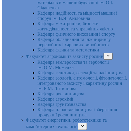
матеріалів в машинобудуванні ім. О.І.
Сідашенка
Кафедра надійності та міцності машин і
споруд ім. В.Я. Аніловича
Кафедра мехатроніки, безпеки
життєдіяльності та управління якістю
Кафедра фізичного виховання і спорту
Кафедра обладнання та інжинірингу
переробних і харчових виробництв
Кафедра фізики та математики
Факультет агрономії та захисту рослин
Кафедра землеробства та гербології
ім. О.М. Можейка
Кафедра генетики, селекції та насінництва
Кафедра зоології, ентомології, фітопатології,
інтегрованого захисту і карантину рослин
ім. Б.М. Литвинова
Кафедра рослинництва
Кафедра агрохімії
Кафедра ґрунтознавства
Кафедра плодовочівництва і зберігання
продукції рослинництва
Факультет енергетики, робототехніки та
комп’ютерних технологій