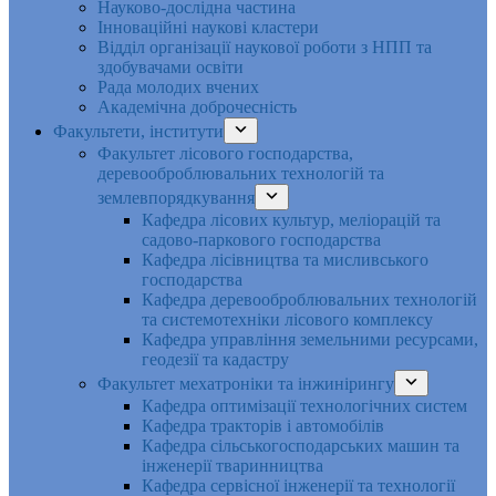
Науково-дослідна частина
Інноваційні наукові кластери
Відділ організації наукової роботи з НПП та
здобувачами освіти
Рада молодих вчених
Академічна доброчесність
Факультети, інститути
Факультет лісового господарства,
деревооброблювальних технологій та
землевпорядкування
Кафедра лісових культур, меліорацій та
садово-паркового господарства
Кафедра лісівництва та мисливського
господарства
Кафедра деревооброблювальних технологій
та системотехніки лісового комплексу
Кафедра управління земельними ресурсами,
геодезії та кадастру
Факультет мехатроніки та інжинірингу
Кафедра оптимізації технологічних систем
Кафедра тракторів і автомобілів
Кафедра сільськогосподарських машин та
інженерії тваринництва
Кафедра cервісної інженерії та технології