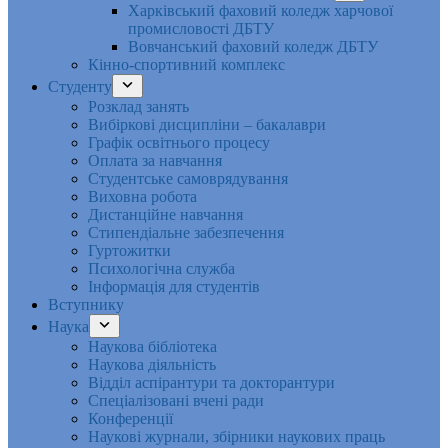
Харківський фаховий коледж харчової
промисловості ДБТУ
Вовчанський фаховий коледж ДБТУ
Кінно-спортивний комплекс
Студенту
Розклад занять
Вибіркові дисципліни – бакалаври
Графік освітнього процесу
Оплата за навчання
Студентське самоврядування
Виховна робота
Дистанційне навчання
Стипендіальне забезпечення
Гуртожитки
Психологічна служба
Інформація для студентів
Вступнику
Наука
Наукова бібліотека
Наукова діяльність
Відділ аспірантури та докторантури
Спеціалізовані вчені ради
Конференції
Наукові журнали, збірники наукових праць