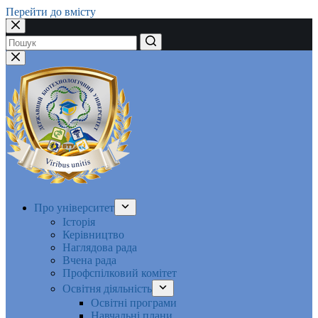
Перейти до вмісту
Немає
результатів
Про університет
Історія
Керівництво
Наглядова рада
Вчена рада
Профспілковий комітет
Освітня діяльність
Освітні програми
Навчальні плани