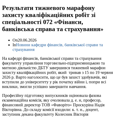
Результати тижневого марафону
захисту кваліфікаційних робіт зі
спеціальності 072 «Фінанси,
банківська справа та страхування»
On
20.06.2026
In
Новини кафедри фінансів, банківської справи та
страхування
На кафедрі фінансів, банківської справи та страхування
факультету управління торговельно-підприємницькою та
митною діяльністю ДБТУ завершився тижневий марафон
захисту кваліфікаційних робіт, який тривав з 15 по 19 червня
2026 р. Варто наголосити, що це був захист здобувачів, які
вступили до університету у рік початку війни і, попри всі
виклики, змогли успішно завершити навчання.
Професійну підготовку випускників оцінювала фахова
екзаменаційна комісія, яку очолювала д. е. н, професор,
фінансовий директор ТОВ «Фаворіто» Проскуріна Надія
Вікторівна. До складу комісії входили: к. т. н., доцент,
заступник декана факультету Колесник Вікторія