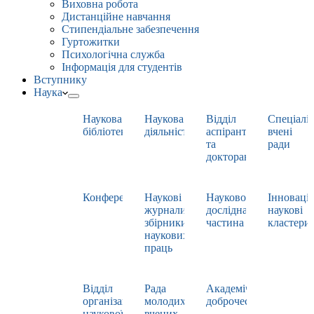
Виховна робота
Дистанційне навчання
Стипендіальне забезпечення
Гуртожитки
Психологічна служба
Інформація для студентів
Вступнику
Наука
Наукова
Наукова
Відділ
Спеціаліз
бібліотека
діяльність
аспірантури
вчені
та
ради
докторантури
Конференції
Наукові
Науково-
Інноваці
журнали,
дослідна
наукові
збірники
частина
кластери
наукових
праць
Відділ
Рада
Академічна
організації
молодих
доброчесність
наукової
вчених