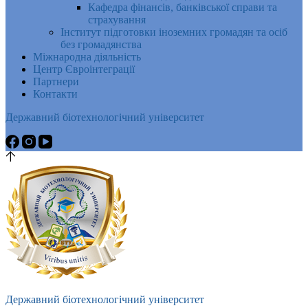
Кафедра фінансів, банківської справи та
страхування
Інститут підготовки іноземних громадян та осіб
без громадянства
Міжнародна діяльність
Центр Євроінтеграції
Партнери
Контакти
Державний біотехнологічний університет
Державний біотехнологічний університет