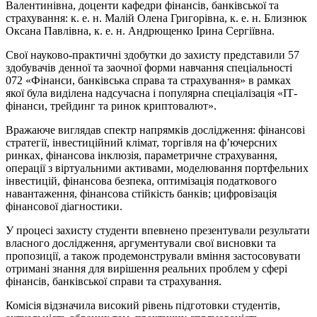
Валентинівна, доценти кафедри фінансів, банківської та
страхування: к. е. н. Малій Олена Григорівна, к. е. н. Близнюк
Оксана Павлівна, к. е. н. Андрющенко Ірина Сергіївна.
Свої науково-практичні здобутки до захисту представили 57
здобувачів денної та заочної форми навчання спеціальності
072 «Фінанси, банківська справа та страхування» в рамках
якої була виділена надсучасна і популярна спеціалізація «ІТ-
фінанси, трейдинг та ринок криптовалют».
Вражаюче виглядав спектр напрямків дослідження: фінансові
стратегії, інвестиційний клімат, торгівля на ф’ючерсних
ринках, фінансова інклюзія, параметричне страхування,
операції з віртуальними активами, моделювання портфельних
інвестицій, фінансова безпека, оптимізація податкового
навантаження, фінансова стійкість банків; цифровізація
фінансової діагностики.
У процесі захисту студенти впевнено презентували результати
власного дослідження, аргументували свої висновки та
пропозиції, а також продемонстрували вміння застосовувати
отримані знання для вирішення реальних проблем у сфері
фінансів, банківської справи та страхування.
Комісія відзначила високий рівень підготовки студентів,