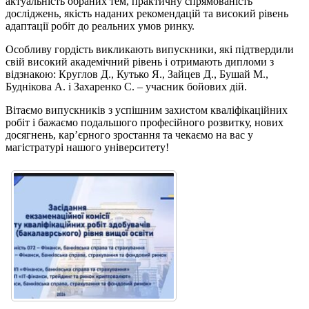
актуальність обраних тем, практичну спрямованість
досліджень, якість наданих рекомендацій та високий рівень
адаптації робіт до реальних умов ринку.
Особливу гордість викликають випускники, які підтвердили
свій високий академічний рівень і отримають дипломи з
відзнакою: Круглов Д., Кутько Я., Зайцев Д., Бушай М.,
Буднікова А. і Захаренко С. – учасник бойових дій.
Вітаємо випускників з успішним захистом кваліфікаційних
робіт і бажаємо подальшого професійного розвитку, нових
досягнень, кар’єрного зростання та чекаємо на вас у
магістратурі нашого університету!