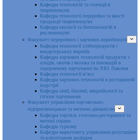
Кафедра технологій та селекції в
тваринництві
Кафедра технології переробки та якості
продукції тваринництва
Кафедра екології та біотехнологій в
рослинництві
Факультет переробних і харчових виробництв
Кафедра технології хлібопродуктів і
кондитерських виробів
Кафедра харчових технологій продуктів з
плодів, овочів і молока та інновацій в
оздоровчому харчуванні ім. Р.Ю. Павлюк
Кафедра технології м’яса
Кафедра харчових технологій в ресторанній
індустрії
Кафедра хімії, біохімії, мікробіології та
гігієни харчування
Факультет управління торговельно-
підприємницькою та митною діяльністю
Кафедра торгівлі, готельно-ресторанної та
митної справи
Кафедра туризму
Кафедра маркетингу, управління репутацією
та клієнтським досвідом