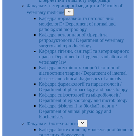
кібернетики та захисту інформації
Факультет ветеринарної медицини / Faculty of
veterinary medicine
Кафедра нормальної та патологічної
морфології / Department of normal and
pathological morphology
Кафедра ветеринарної хірургії та
репродуктології / Department of veterinary
surgery and reproductology
Кафедра гігієни, санітарії та ветеринарного
права / Department of hygiene, sanitation and
veterinary law
Кафедра внутрішніх хвороб і клінічної
діагностики тварин / Department of internal
diseases and clinical diagnostics of animals
Кафедра фармакології та паразитології /
Department of pharmacology and parasitology
Кафедра епізоотології та мікробіології /
Department of epizootology and microbiology
Кафедра фізіології та біохімії тварин /
Department of animal physiology and
biochemistry
Факультет біотехнологій
Кафедра біотехнології, молекулярної біології
та водних біоресурсів