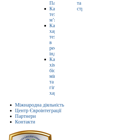
Павлюк
та
Кафедра
страхування
технології
м’яса
Кафедра
харчових
технологій
в
ресторанній
індустрії
Кафедра
хімії,
біохімії,
мікробіології
та
гігієни
харчування
Міжнародна діяльність
Центр Євроінтеграції
Партнери
Контакти