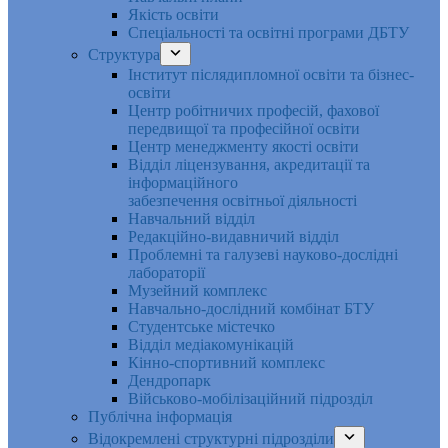
Якість освіти
Спеціальності та освітні програми ДБТУ
Структура
Інститут післядипломної освіти та бізнес-
освіти
Центр робітничих професій, фахової
передвищої та професійної освіти
Центр менеджменту якості освіти
Відділ ліцензування, акредитації та
інформаційного
забезпечення освітньої діяльності
Навчальний відділ
Редакційно-видавничий відділ
Проблемні та галузеві науково-дослідні
лабораторії
Музейний комплекс
Навчально-дослідний комбінат БТУ
Студентське містечко
Відділ медіакомунікацій
Кінно-спортивний комплекс
Дендропарк
Військово-мобілізаційний підрозділ
Публічна інформація
Відокремлені структурні підрозділи