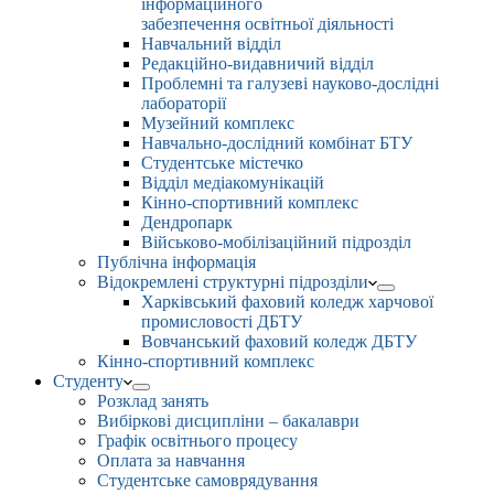
інформаційного
забезпечення освітньої діяльності
Навчальний відділ
Редакційно-видавничий відділ
Проблемні та галузеві науково-дослідні
лабораторії
Музейний комплекс
Навчально-дослідний комбінат БТУ
Студентське містечко
Відділ медіакомунікацій
Кінно-спортивний комплекс
Дендропарк
Військово-мобілізаційний підрозділ
Публічна інформація
Відокремлені структурні підрозділи
Харківський фаховий коледж харчової
промисловості ДБТУ
Вовчанський фаховий коледж ДБТУ
Кінно-спортивний комплекс
Студенту
Розклад занять
Вибіркові дисципліни – бакалаври
Графік освітнього процесу
Оплата за навчання
Студентське самоврядування