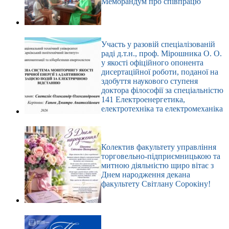
Меморандум про співпрацю
Участь у разовій спеціалізованій
раді д.т.н., проф. Мірошника О. О.
у якості офіційного опонента
дисертаційної роботи, поданої на
здобуття наукового ступеня
доктора філософії за спеціальністю
141 Електроенергетика,
електротехніка та електромеханіка
Колектив факультету управління
торговельно-підприємницькою та
митною діяльністю щиро вітає з
Днем народження декана
факультету Світлану Сорокіну!