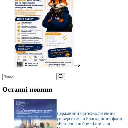
Немає
результатів
Останні новини
Державний біотехнологічний
університет та Благодійний фонд
«Безпечне небо» підписали