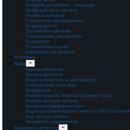
Вибіркові дисципліни – бакалаври
Графік освітнього процесу
Оплата за навчання
Студентське самоврядування
Виховна робота
Дистанційне навчання
Стипендіальне забезпечення
Гуртожитки
Психологічна служба
Інформація для студентів
Вступнику
Наука
Наукова бібліотека
Наукова діяльність
Відділ аспірантури та докторантури
Спеціалізовані вчені ради
Конференції
Наукові журнали, збірники наукових праць
Науково-дослідна частина
Інноваційні наукові кластери
Відділ організації наукової роботи з НПП та здобув
Рада молодих вчених
Академічна доброчесність
Факультети, інститути