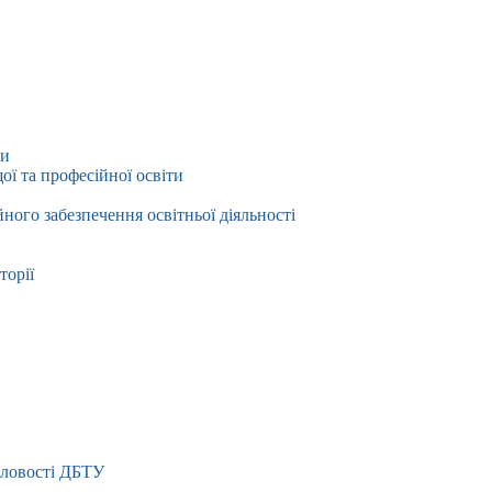
ти
ї та професійної освіти
йного забезпечення освітньої діяльності
торії
словості ДБТУ