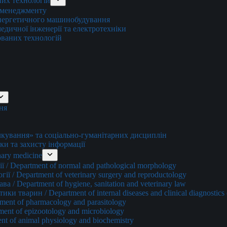
них технологій
о менеджменту
енергетичного машинобудування
едичної інженерії та електротехніки
ованих технологій
ня
ування» та соціально-гуманітарних дисциплін
ки та захисту інформації
ary medicine
 / Department of normal and pathological morphology
ї / Department of veterinary surgery and reproductology
а / Department of hygiene, sanitation and veterinary law
и тварин / Department of internal diseases and clinical diagnostics 
ment of pharmacology and parasitology
ment of epizootology and microbiology
nt of animal physiology and biochemistry