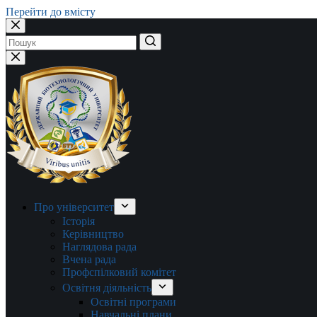
Перейти до вмісту
Немає
результатів
Про університет
Історія
Керівництво
Наглядова рада
Вчена рада
Профспілковий комітет
Освітня діяльність
Освітні програми
Навчальні плани