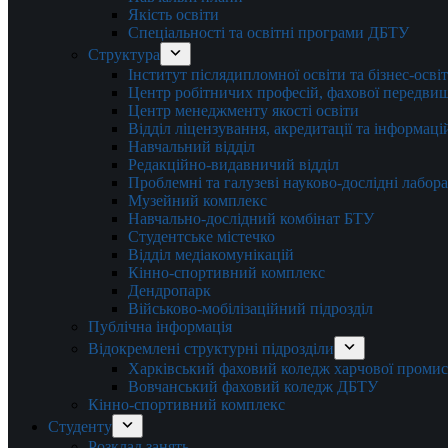
Якість освіти
Спеціальності та освітні програми ДБТУ
Структура
Інститут післядипломної освіти та бізнес-осві
Центр робітничих професій, фахової передвищо
Центр менеджменту якості освіти
Відділ ліцензування, акредитації та інформаці
Навчальний відділ
Редакційно-видавничий відділ
Проблемні та галузеві науково-дослідні лабора
Музейний комплекс
Навчально-дослідний комбінат БТУ
Студентське містечко
Відділ медіакомунікацій
Кінно-спортивний комплекс
Дендропарк
Військово-мобілізаційний підрозділ
Публічна інформація
Відокремлені структурні підрозділи
Харківський фаховий коледж харчової проми
Вовчанський фаховий коледж ДБТУ
Кінно-спортивний комплекс
Студенту
Розклад занять