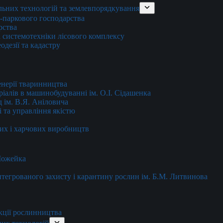
льних технологій та землевпорядкування
о-паркового господарства
рства
 системотехніки лісового комплексу
дезії та кадастру
енерії тваринництва
еріалів в машинобудуванні ім. О.І. Сідашенка
д ім. В.Я. Аніловича
 та управління якістю
их і харчових виробництв
 Можейка
 інтегрованого захисту і карантину рослин ім. Б.М. Литвинова
кції рослинництва