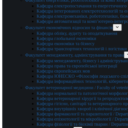
Факультет енергетики, робототехніки та комп’ютер
Кафедра електропостачання та енергетичног
Кафедра інтегрованих електротехнологій та 
Кафедра електромеханіки, робототехніки, біом
Кафедра автоматизації та комп’ютерно-інтегр
Факультет економічних відносин та фінансів
Кафедра обліку, аудиту та оподаткування
Кафедра глобальної економіки
Кафедра економіки та бізнесу
Кафедра транспортних технологій і логістики
Факультет менеджменту, адміністрування та права
Кафедра менеджменту, бізнесу і адмініструван
Кафедра права та європейської інтеграції
Кафедра європейських мов
Кафедра ЮНЕСКО «Філософія людського спілк
Кафедра інформаційних технологій, кібернети
Факультет ветеринарної медицини / Faculty of veterin
Кафедра нормальної та патологічної морфології
Кафедра ветеринарної хірургії та репродуктологі
Кафедра гігієни, санітарії та ветеринарного прав
Кафедра внутрішніх хвороб і клінічної діагностик
Кафедра фармакології та паразитології / Depart
Кафедра епізоотології та мікробіології / Depart
Кафедра фізіології та біохімії тварин / Departme