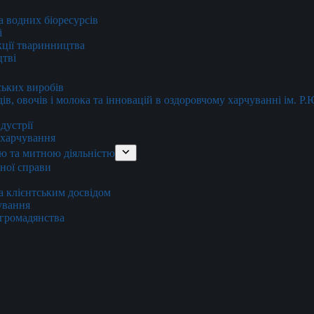
та водних біоресурсів
і
кції тваринництва
цтві
ських виробів
ів, овочів і молока та інновацій в оздоровчому харчуванні ім. Р
дустрії
и харчування
ю та митною діяльністю
тної справи
а клієнтським досвідом
хування
 громадянства