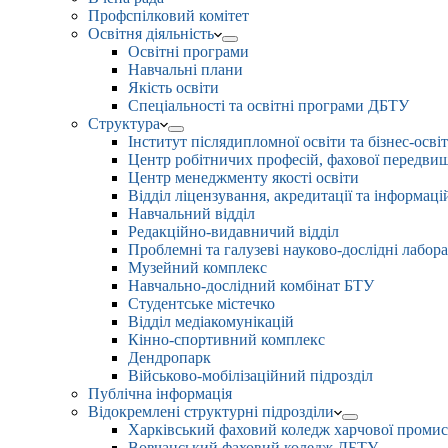
Профспілковий комітет
Освітня діяльність
Освітні програми
Навчальні плани
Якість освіти
Спеціальності та освітні програми ДБТУ
Структура
Інститут післядипломної освіти та бізнес-осві
Центр робітничих професій, фахової передвищо
Центр менеджменту якості освіти
Відділ ліцензування, акредитації та інформаці
Навчальний відділ
Редакційно-видавничий відділ
Проблемні та галузеві науково-дослідні лабора
Музейний комплекс
Навчально-дослідний комбінат БТУ
Студентське містечко
Відділ медіакомунікацій
Кінно-спортивний комплекс
Дендропарк
Військово-мобілізаційний підрозділ
Публічна інформація
Відокремлені структурні підрозділи
Харківський фаховий коледж харчової проми
Вовчанський фаховий коледж ДБТУ