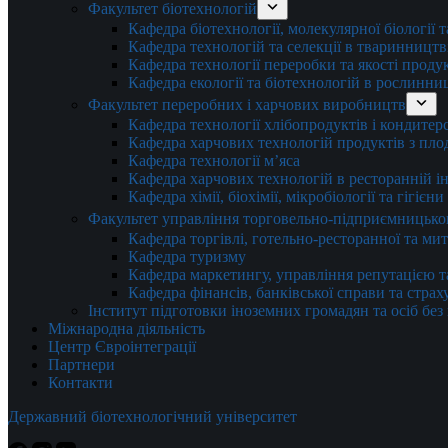
Факультет біотехнологій
Кафедра біотехнології, молекулярної біології 
Кафедра технологій та селекції в тваринництв
Кафедра технології переробки та якості проду
Кафедра екології та біотехнологій в рослинни
Факультет переробних і харчових виробництв
Кафедра технології хлібопродуктів і кондитер
Кафедра харчових технологій продуктів з плод
Кафедра технології м’яса
Кафедра харчових технологій в ресторанній ін
Кафедра хімії, біохімії, мікробіології та гігієн
Факультет управління торговельно-підприємницько
Кафедра торгівлі, готельно-ресторанної та ми
Кафедра туризму
Кафедра маркетингу, управління репутацією т
Кафедра фінансів, банківської справи та стра
Інститут підготовки іноземних громадян та осіб без
Міжнародна діяльність
Центр Євроінтеграції
Партнери
Контакти
Державний біотехнологічний університет