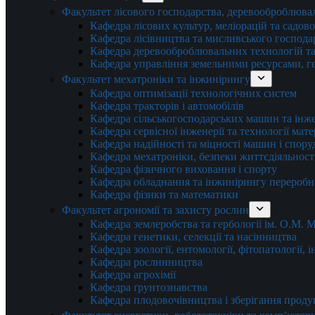
Факультет лісового господарства, деревооброблюва
Кафедра лісових культур, меліорацій та садов
Кафедра лісівництва та мисливського господа
Кафедра деревооброблювальних технологій та
Кафедра управління земельними ресурсами, гео
Факультет мехатроніки та інжинірингу
Кафедра оптимізації технологічних систем
Кафедра тракторів і автомобілів
Кафедра сільськогосподарських машин та інж
Кафедра cервісної інженерії та технології мат
Кафедра надійності та міцності машин і спору
Кафедра мехатроніки, безпеки життєдіяльності
Кафедра фізичного виховання і спорту
Кафедра обладнання та інжинірингу переробн
Кафедра фізики та математики
Факультет агрономії та захисту рослин
Кафедра землеробства та гербології ім. О.М.
Кафедра генетики, селекції та насінництва
Кафедра зоології, ентомології, фітопатології,
Кафедра рослинництва
Кафедра агрохімії
Кафедра ґрунтознавства
Кафедра плодовочівництва і зберігання проду