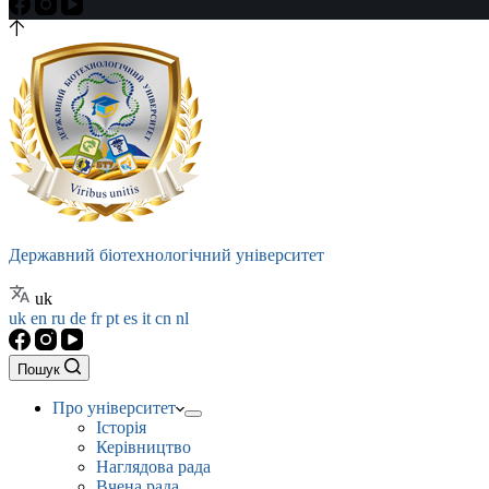
Державний біотехнологічний університет
uk
uk
en
ru
de
fr
pt
es
it
cn
nl
Пошук
Про університет
Історія
Керівництво
Наглядова рада
Вчена рада