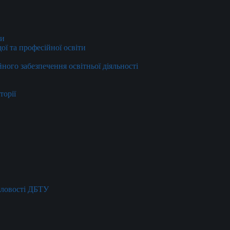
ти
ї та професійної освіти
йного забезпечення освітньої діяльності
торії
словості ДБТУ