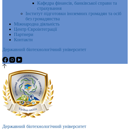
Кафедра фінансів, банківської справи та
страхування
Інститут підготовки іноземних громадян та осіб
без громадянства
Міжнародна діяльність
Центр Євроінтеграції
Партнери
Контакти
Державний біотехнологічний університет
Державний біотехнологічний університет