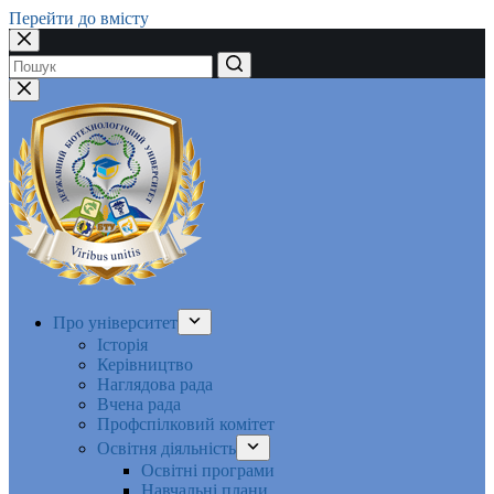
Перейти до вмісту
Немає
результатів
Про університет
Історія
Керівництво
Наглядова рада
Вчена рада
Профспілковий комітет
Освітня діяльність
Освітні програми
Навчальні плани