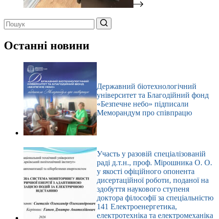
Немає
результатів
Останні новини
Державний біотехнологічний
університет та Благодійний фонд
«Безпечне небо» підписали
Меморандум про співпрацю
Участь у разовій спеціалізованій
раді д.т.н., проф. Мірошника О. О.
у якості офіційного опонента
дисертаційної роботи, поданої на
здобуття наукового ступеня
доктора філософії за спеціальністю
141 Електроенергетика,
електротехніка та електромеханіка