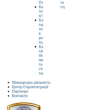
Павлюк
та
Кафедра
страхування
технології
м’яса
Кафедра
харчових
технологій
в
ресторанній
індустрії
Кафедра
хімії,
біохімії,
мікробіології
та
гігієни
харчування
Міжнародна діяльність
Центр Євроінтеграції
Партнери
Контакти