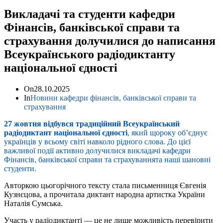
Викладачі та студенти кафедри
Фінансів, банківської справи та
страхування долучилися до написання
Всеукраїнського радіодиктанту
національної єдності
On
28.10.2025
In
Новини кафедри фінансів, банківської справи та
страхування
27 жовтня відбувся традиційний Всеукраїнський
радіодиктант національної єдності
, який щороку об’єднує
українців у всьому світі навколо рідного слова. До цієї
важливої події активно долучилися викладачі кафедри
Фінансів, банківської справи та страхуваннята наші шановні
студенти.
Авторкою цьогорічного тексту стала письменниця Євгенія
Кузнєцова, а прочитала диктант народна артистка України
Наталія Сумська.
Участь у радіодиктанті — це не лише можливість перевірити