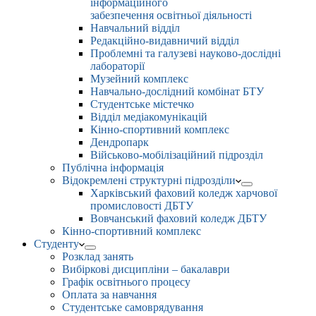
інформаційного
забезпечення освітньої діяльності
Навчальний відділ
Редакційно-видавничий відділ
Проблемні та галузеві науково-дослідні
лабораторії
Музейний комплекс
Навчально-дослідний комбінат БТУ
Студентське містечко
Відділ медіакомунікацій
Кінно-спортивний комплекс
Дендропарк
Військово-мобілізаційний підрозділ
Публічна інформація
Відокремлені структурні підрозділи
Харківський фаховий коледж харчової
промисловості ДБТУ
Вовчанський фаховий коледж ДБТУ
Кінно-спортивний комплекс
Студенту
Розклад занять
Вибіркові дисципліни – бакалаври
Графік освітнього процесу
Оплата за навчання
Студентське самоврядування