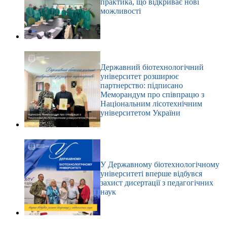
практика, що відкриває нові
можливості
Державний біотехнологічний
університет розширює
партнерство: підписано
Меморандум про співпрацю з
Національним лісотехнічним
університетом України
У Державному біотехнологічному
університеті вперше відбувся
захист дисертації з педагогічних
наук