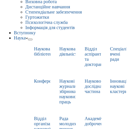
Виховна робота
Дистанційне навчання
Стипендіальне забезпечення
Гуртожитки
Психологічна служба
Інформація для студентів
Вступнику
Наука
Наукова
Наукова
Відділ
Спеціаліз
бібліотека
діяльність
аспірантури
вчені
та
ради
докторантури
Конференції
Наукові
Науково-
Інноваці
журнали,
дослідна
наукові
збірники
частина
кластери
наукових
праць
Відділ
Рада
Академічна
організації
молодих
доброчесність
наукової
вчених