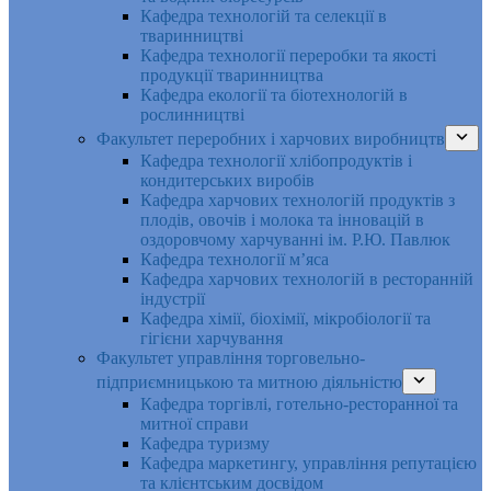
Кафедра технологій та селекції в
тваринництві
Кафедра технології переробки та якості
продукції тваринництва
Кафедра екології та біотехнологій в
рослинництві
Факультет переробних і харчових виробництв
Кафедра технології хлібопродуктів і
кондитерських виробів
Кафедра харчових технологій продуктів з
плодів, овочів і молока та інновацій в
оздоровчому харчуванні ім. Р.Ю. Павлюк
Кафедра технології м’яса
Кафедра харчових технологій в ресторанній
індустрії
Кафедра хімії, біохімії, мікробіології та
гігієни харчування
Факультет управління торговельно-
підприємницькою та митною діяльністю
Кафедра торгівлі, готельно-ресторанної та
митної справи
Кафедра туризму
Кафедра маркетингу, управління репутацією
та клієнтським досвідом