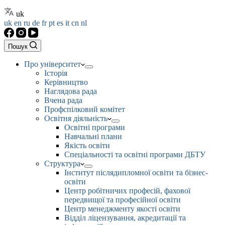
uk
uk
en
ru
de
fr
pt
es
it
cn
nl
Пошук
Про університет
Історія
Керівництво
Наглядова рада
Вчена рада
Профспілковий комітет
Освітня діяльність
Освітні програми
Навчальні плани
Якість освіти
Спеціальності та освітні програми ДБТУ
Структура
Інститут післядипломної освіти та бізнес-
освіти
Центр робітничих професій, фахової
передвищої та професійної освіти
Центр менеджменту якості освіти
Відділ ліцензування, акредитації та