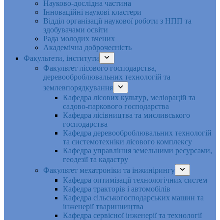
Науково-дослідна частина
Інноваційні наукові кластери
Відділ організації наукової роботи з НПП та
здобувачами освіти
Рада молодих вчених
Академічна доброчесність
Факультети, інститути
Факультет лісового господарства,
деревооброблювальних технологій та
землевпорядкування
Кафедра лісових культур, меліорацій та
садово-паркового господарства
Кафедра лісівництва та мисливського
господарства
Кафедра деревооброблювальних технологій
та системотехніки лісового комплексу
Кафедра управління земельними ресурсами,
геодезії та кадастру
Факультет мехатроніки та інжинірингу
Кафедра оптимізації технологічних систем
Кафедра тракторів і автомобілів
Кафедра сільськогосподарських машин та
інженерії тваринництва
Кафедра cервісної інженерії та технології