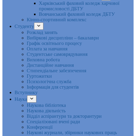
Харківський фаховий коледж харчової
промисловості ДБТУ
Вовчанський фаховий коледж ДБТУ
Кінно-спортивний комплекс
Студенту
Розклад занять
Вибіркові дисципліни – бакалаври
Графік освітнього процесу
Оплата за навчання
Студентське самоврядування
Виховна робота
Дистанційне навчання
Стипендіальне забезпечення
Гуртожитки
Психологічна служба
Інформація для студентів
Вступнику
Наука
Наукова бібліотека
Наукова діяльність
Відділ аспірантури та докторантури
Спеціалізовані вчені ради
Конференції
Наукові журнали, збірники наукових праць