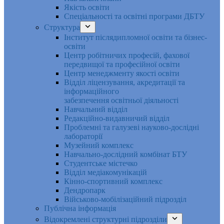
Якість освіти
Спеціальності та освітні програми ДБТУ
Структура
Інститут післядипломної освіти та бізнес-
освіти
Центр робітничих професій, фахової
передвищої та професійної освіти
Центр менеджменту якості освіти
Відділ ліцензування, акредитації та
інформаційного
забезпечення освітньої діяльності
Навчальний відділ
Редакційно-видавничий відділ
Проблемні та галузеві науково-дослідні
лабораторії
Музейний комплекс
Навчально-дослідний комбінат БТУ
Студентське містечко
Відділ медіакомунікацій
Кінно-спортивний комплекс
Дендропарк
Військово-мобілізаційний підрозділ
Публічна інформація
Відокремлені структурні підрозділи