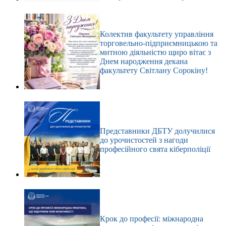
Колектив факультету управління
торговельно-підприємницькою та
митною діяльністю щиро вітає з
Днем народження декана
факультету Світлану Сорокіну!
Представники ДБТУ долучилися
до урочистостей з нагоди
професійного свята кіберполіції
Крок до професії: міжнародна