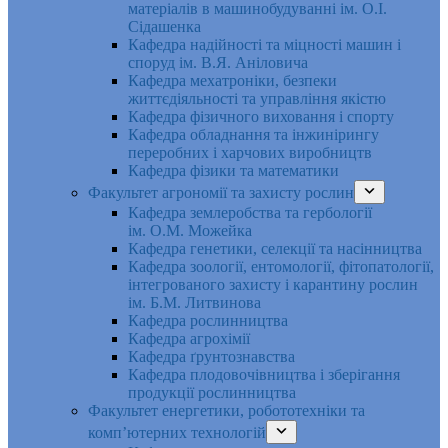
матеріалів в машинобудуванні ім. О.І.
Сідашенка
Кафедра надійності та міцності машин і
споруд ім. В.Я. Аніловича
Кафедра мехатроніки, безпеки
життєдіяльності та управління якістю
Кафедра фізичного виховання і спорту
Кафедра обладнання та інжинірингу
переробних і харчових виробництв
Кафедра фізики та математики
Факультет агрономії та захисту рослин
Кафедра землеробства та гербології
ім. О.М. Можейка
Кафедра генетики, селекції та насінництва
Кафедра зоології, ентомології, фітопатології,
інтегрованого захисту і карантину рослин
ім. Б.М. Литвинова
Кафедра рослинництва
Кафедра агрохімії
Кафедра ґрунтознавства
Кафедра плодовочівництва і зберігання
продукції рослинництва
Факультет енергетики, робототехніки та
комп’ютерних технологій