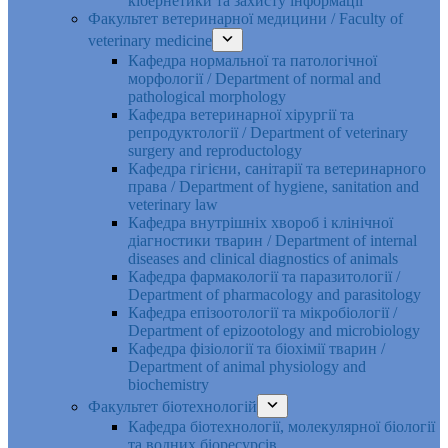
кібернетики та захисту інформації
Факультет ветеринарної медицини / Faculty of
veterinary medicine
Кафедра нормальної та патологічної
морфології / Department of normal and
pathological morphology
Кафедра ветеринарної хірургії та
репродуктології / Department of veterinary
surgery and reproductology
Кафедра гігієни, санітарії та ветеринарного
права / Department of hygiene, sanitation and
veterinary law
Кафедра внутрішніх хвороб і клінічної
діагностики тварин / Department of internal
diseases and clinical diagnostics of animals
Кафедра фармакології та паразитології /
Department of pharmacology and parasitology
Кафедра епізоотології та мікробіології /
Department of epizootology and microbiology
Кафедра фізіології та біохімії тварин /
Department of animal physiology and
biochemistry
Факультет біотехнологій
Кафедра біотехнології, молекулярної біології
та водних біоресурсів