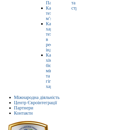
Павлюк
та
Кафедра
страхування
технології
м’яса
Кафедра
харчових
технологій
в
ресторанній
індустрії
Кафедра
хімії,
біохімії,
мікробіології
та
гігієни
харчування
Міжнародна діяльність
Центр Євроінтеграції
Партнери
Контакти