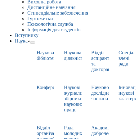
Виховна робота
Дистанційне навчання
Стипендіальне забезпечення
Гуртожитки
Психологічна служба
Інформація для студентів
Вступнику
Наука
Наукова
Наукова
Відділ
Спеціаліз
бібліотека
діяльність
аспірантури
вчені
та
ради
докторантури
Конференції
Наукові
Науково-
Інноваці
журнали,
дослідна
наукові
збірники
частина
кластери
наукових
праць
Відділ
Рада
Академічна
організації
молодих
доброчесність
наукової
вчених