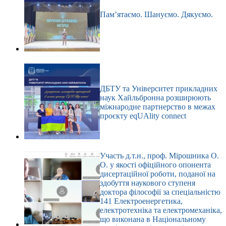
Пам’ятаємо. Шануємо. Дякуємо.
ДБТУ та Університет прикладних
наук Хайльбронна розширюють
міжнародне партнерство в межах
проєкту eqUAlity connect
Участь д.т.н., проф. Мірошника О.
О. у якості офіційного опонента
дисертаційної роботи, поданої на
здобуття наукового ступеня
доктора філософії за спеціальністю
141 Електроенергетика,
електротехніка та електромеханіка,
що виконана в Національному