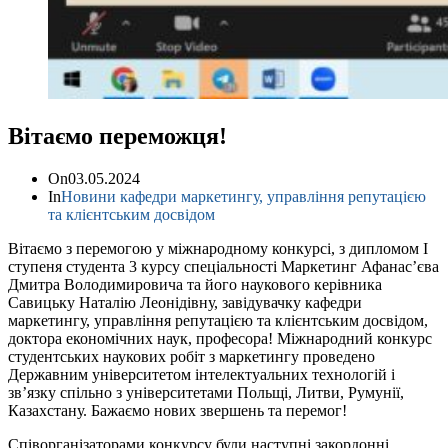
Вітаємо переможця!
On
03.05.2024
In
Новини кафедри маркетингу, управління репутацією
та клієнтським досвідом
Вітаємо з перемогою у міжнародному конкурсі, з дипломом І
ступеня студента 3 курсу спеціальності Маркетинг Афанас’єва
Дмитра Володимировича та його наукового керівника
Савицьку Наталію Леонідівну, завідувачку кафедри
маркетингу, управління репутацією та клієнтським досвідом,
доктора економічних наук, професора! Міжнародний конкурс
студентських наукових робіт з маркетингу проведено
Державним університетом інтелектуальних технологій і
зв’язку спільно з університетами Польщі, Литви, Румунії,
Казахстану. Бажаємо нових звершень та перемог!
Співорганізаторами конкурсу були наступні закордонні