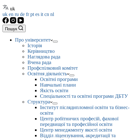
uk
uk
en
ru
de
fr
pt
es
it
cn
nl
Пошук
Про університет
Історія
Керівництво
Наглядова рада
Вчена рада
Профспілковий комітет
Освітня діяльність
Освітні програми
Навчальні плани
Якість освіти
Спеціальності та освітні програми ДБТУ
Структура
Інститут післядипломної освіти та бізнес-
освіти
Центр робітничих професій, фахової
передвищої та професійної освіти
Центр менеджменту якості освіти
Відділ ліцензування, акредитації та