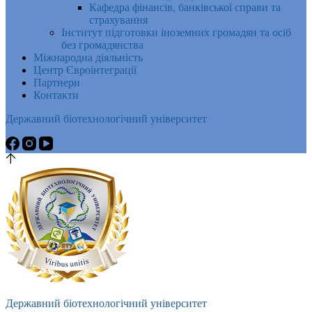
Кафедра фінансів, банківської справи та
страхування
Інститут підготовки іноземних громадян та осіб
без громадянства
Міжнародна діяльність
Центр Євроінтеграції
Партнери
Контакти
Державний біотехнологічний університет
Державний біотехнологічний університет