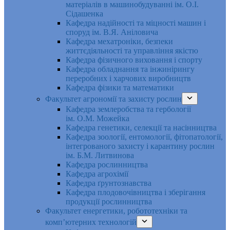
матеріалів в машинобудуванні ім. О.І.
Сідашенка
Кафедра надійності та міцності машин і
споруд ім. В.Я. Аніловича
Кафедра мехатроніки, безпеки
життєдіяльності та управління якістю
Кафедра фізичного виховання і спорту
Кафедра обладнання та інжинірингу
переробних і харчових виробництв
Кафедра фізики та математики
Факультет агрономії та захисту рослин
Кафедра землеробства та гербології
ім. О.М. Можейка
Кафедра генетики, селекції та насінництва
Кафедра зоології, ентомології, фітопатології,
інтегрованого захисту і карантину рослин
ім. Б.М. Литвинова
Кафедра рослинництва
Кафедра агрохімії
Кафедра ґрунтознавства
Кафедра плодовочівництва і зберігання
продукції рослинництва
Факультет енергетики, робототехніки та
комп’ютерних технологій