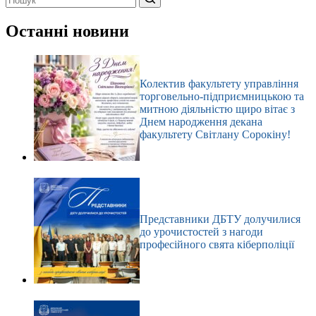
Немає
результатів
Останні новини
Колектив факультету управління
торговельно-підприємницькою та
митною діяльністю щиро вітає з
Днем народження декана
факультету Світлану Сорокіну!
Представники ДБТУ долучилися
до урочистостей з нагоди
професійного свята кіберполіції