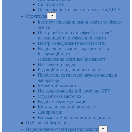
Якість освіти
Спеціальності та освітні програми ДБТУ
Структура
Інститут післядипломної освіти та бізнес-
освіти
Центр робітничих професій, фахової
передвищої та професійної освіти
Центр менеджменту якості освіти
Відділ ліцензування, акредитації та
інформаційного
забезпечення освітньої діяльності
Навчальний відділ
Редакційно-видавничий відділ
Проблемні та галузеві науково-дослідні
лабораторії
Музейний комплекс
Навчально-дослідний комбінат БТУ
Студентське містечко
Відділ медіакомунікацій
Кінно-спортивний комплекс
Дендропарк
Військово-мобілізаційний підрозділ
Публічна інформація
Відокремлені структурні підрозділи