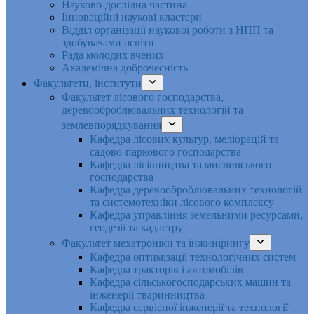
Науково-дослідна частина
Інноваційні наукові кластери
Відділ організації наукової роботи з НПП та
здобувачами освіти
Рада молодих вчених
Академічна доброчесність
Факультети, інститути
Факультет лісового господарства,
деревооброблювальних технологій та
землевпорядкування
Кафедра лісових культур, меліорацій та
садово-паркового господарства
Кафедра лісівництва та мисливського
господарства
Кафедра деревооброблювальних технологій
та системотехніки лісового комплексу
Кафедра управління земельними ресурсами,
геодезії та кадастру
Факультет мехатроніки та інжинірингу
Кафедра оптимізації технологічних систем
Кафедра тракторів і автомобілів
Кафедра сільськогосподарських машин та
інженерії тваринництва
Кафедра cервісної інженерії та технології