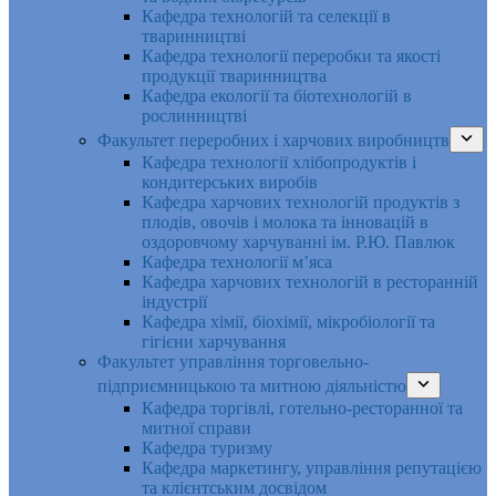
Кафедра технологій та селекції в
тваринництві
Кафедра технології переробки та якості
продукції тваринництва
Кафедра екології та біотехнологій в
рослинництві
Факультет переробних і харчових виробництв
Кафедра технології хлібопродуктів і
кондитерських виробів
Кафедра харчових технологій продуктів з
плодів, овочів і молока та інновацій в
оздоровчому харчуванні ім. Р.Ю. Павлюк
Кафедра технології м’яса
Кафедра харчових технологій в ресторанній
індустрії
Кафедра хімії, біохімії, мікробіології та
гігієни харчування
Факультет управління торговельно-
підприємницькою та митною діяльністю
Кафедра торгівлі, готельно-ресторанної та
митної справи
Кафедра туризму
Кафедра маркетингу, управління репутацією
та клієнтським досвідом