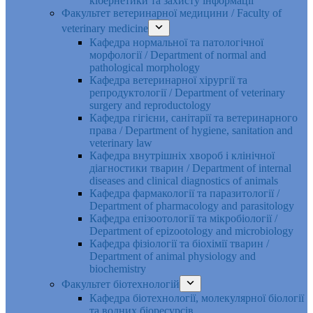
кібернетики та захисту інформації
Факультет ветеринарної медицини / Faculty of
veterinary medicine
Кафедра нормальної та патологічної
морфології / Department of normal and
pathological morphology
Кафедра ветеринарної хірургії та
репродуктології / Department of veterinary
surgery and reproductology
Кафедра гігієни, санітарії та ветеринарного
права / Department of hygiene, sanitation and
veterinary law
Кафедра внутрішніх хвороб і клінічної
діагностики тварин / Department of internal
diseases and clinical diagnostics of animals
Кафедра фармакології та паразитології /
Department of pharmacology and parasitology
Кафедра епізоотології та мікробіології /
Department of epizootology and microbiology
Кафедра фізіології та біохімії тварин /
Department of animal physiology and
biochemistry
Факультет біотехнологій
Кафедра біотехнології, молекулярної біології
та водних біоресурсів