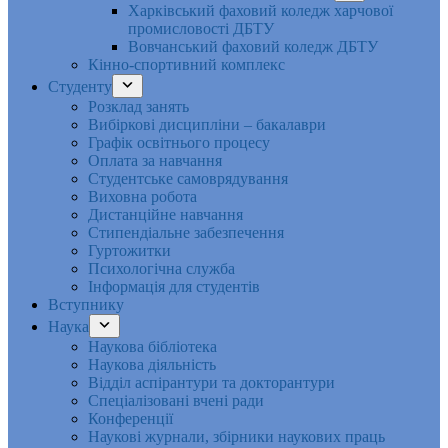
Харківський фаховий коледж харчової
промисловості ДБТУ
Вовчанський фаховий коледж ДБТУ
Кінно-спортивний комплекс
Студенту
Розклад занять
Вибіркові дисципліни – бакалаври
Графік освітнього процесу
Оплата за навчання
Студентське самоврядування
Виховна робота
Дистанційне навчання
Стипендіальне забезпечення
Гуртожитки
Психологічна служба
Інформація для студентів
Вступнику
Наука
Наукова бібліотека
Наукова діяльність
Відділ аспірантури та докторантури
Спеціалізовані вчені ради
Конференції
Наукові журнали, збірники наукових праць