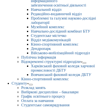
інформаційного
забезпечення освітньої діяльності
Навчальний відділ
Редакційно-видавничий відділ
Проблемні та галузеві науково-дослідні
лабораторії
Музейний комплекс
Навчально-дослідний комбінат БТУ
Студентське містечко
Відділ медіакомунікацій
Кінно-спортивний комплекс
Дендропарк
Військово-мобілізаційний підрозділ
Публічна інформація
Відокремлені структурні підрозділи
Харківський фаховий коледж харчової
промисловості ДБТУ
Вовчанський фаховий коледж ДБТУ
Кінно-спортивний комплекс
Студенту
Розклад занять
Вибіркові дисципліни – бакалаври
Графік освітнього процесу
Оплата за навчання
Студентське самоврядування