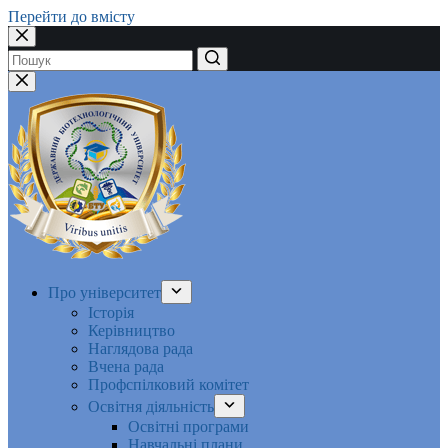
Перейти до вмісту
Немає
результатів
Про університет
Історія
Керівництво
Наглядова рада
Вчена рада
Профспілковий комітет
Освітня діяльність
Освітні програми
Навчальні плани